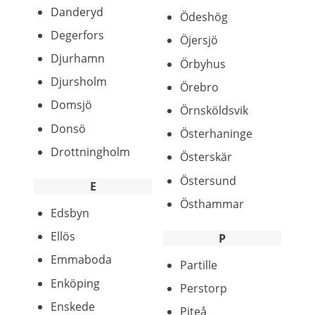
Danderyd
Ödeshög
Degerfors
Öjersjö
Djurhamn
Örbyhus
Djursholm
Örebro
Domsjö
Örnsköldsvik
Donsö
Österhaninge
Drottningholm
Österskär
Östersund
E
Östhammar
Edsbyn
Ellös
P
Emmaboda
Partille
Enköping
Perstorp
Enskede
Piteå