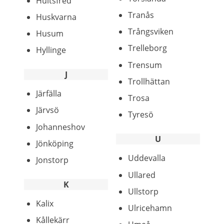
Hultsfred
Tranås
Huskvarna
Trångsviken
Husum
Trelleborg
Hyllinge
Trensum
J
Trollhättan
Järfälla
Trosa
Järvsö
Tyresö
Johanneshov
U
Jönköping
Uddevalla
Jonstorp
Ullared
K
Ullstorp
Kalix
Ulricehamn
Kållekärr