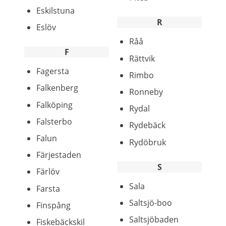
Eskilstuna
R
Eslöv
Råå
F
Rättvik
Fagersta
Rimbo
Falkenberg
Ronneby
Falköping
Rydal
Falsterbo
Rydebäck
Falun
Rydöbruk
Färjestaden
S
Färlöv
Sala
Farsta
Saltsjö-boo
Finspång
Saltsjöbaden
Fiskebäckskil