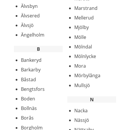
Älvsbyn
Marstrand
Älvsered
Mellerud
Älvsjö
Mjölby
Ängelholm
Mölle
Mölndal
B
Mölnlycke
Bankeryd
Mora
Barkarby
Mörbylånga
Båstad
Mullsjö
Bengtsfors
Boden
N
Bollnäs
Nacka
Borås
Nässjö
Borgholm
Nättraby