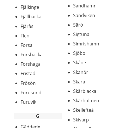
Sandhamn
Fjälkinge
Sandviken
Fjällbacka
Särö
Fjärås
Sigtuna
Flen
Simrishamn
Forsa
Sjöbo
Forsbacka
Skåne
Forshaga
Skanör
Fristad
Skara
Frösön
Skärblacka
Furusund
Skärholmen
Furuvik
Skellefteå
G
Skivarp
Gäddede