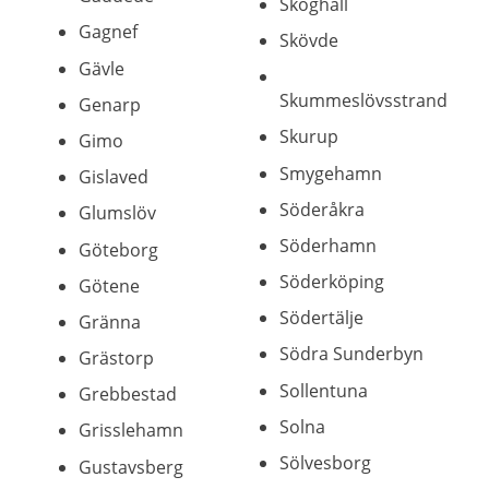
Skoghall
Gagnef
Skövde
Gävle
Skummeslövsstrand
Genarp
Skurup
Gimo
Smygehamn
Gislaved
Söderåkra
Glumslöv
Söderhamn
Göteborg
Söderköping
Götene
Södertälje
Gränna
Södra Sunderbyn
Grästorp
Sollentuna
Grebbestad
Solna
Grisslehamn
Sölvesborg
Gustavsberg