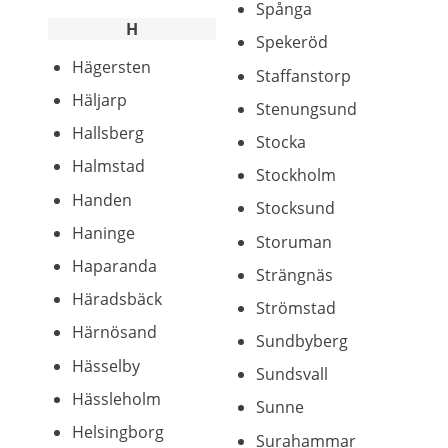
Spånga
H
Spekeröd
Hägersten
Staffanstorp
Häljarp
Stenungsund
Hallsberg
Stocka
Halmstad
Stockholm
Handen
Stocksund
Haninge
Storuman
Haparanda
Strängnäs
Häradsbäck
Strömstad
Härnösand
Sundbyberg
Hässelby
Sundsvall
Hässleholm
Sunne
Helsingborg
Surahammar