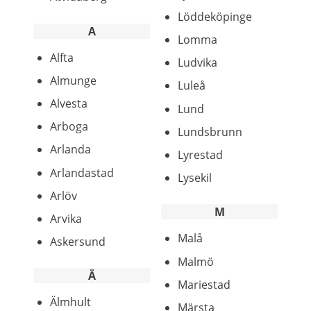
Löddeköpinge
A
Lomma
Alfta
Ludvika
Almunge
Luleå
Alvesta
Lund
Arboga
Lundsbrunn
Arlanda
Lyrestad
Arlandastad
Lysekil
Arlöv
M
Arvika
Malå
Askersund
Malmö
Ä
Mariestad
Älmhult
Märsta