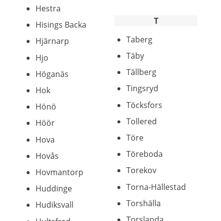
Hestra
T
Hisings Backa
Taberg
Hjärnarp
Täby
Hjo
Tällberg
Höganäs
Tingsryd
Hok
Töcksfors
Hönö
Tollered
Höör
Töre
Hova
Töreboda
Hovås
Torekov
Hovmantorp
Torna-Hällestad
Huddinge
Torshälla
Hudiksvall
Torslanda