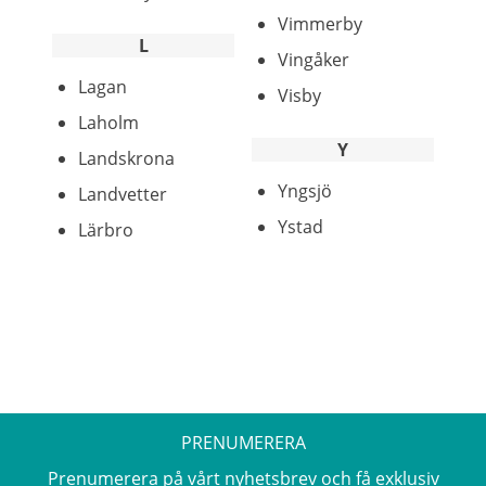
Vimmerby
L
Vingåker
Lagan
Visby
Laholm
Y
Landskrona
Yngsjö
Landvetter
Ystad
Lärbro
PRENUMERERA
Prenumerera på vårt nyhetsbrev och få exklusiv