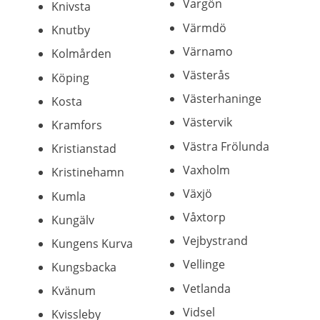
Vargön
Knivsta
Värmdö
Knutby
Värnamo
Kolmården
Västerås
Köping
Västerhaninge
Kosta
Västervik
Kramfors
Västra Frölunda
Kristianstad
Vaxholm
Kristinehamn
Växjö
Kumla
Våxtorp
Kungälv
Vejbystrand
Kungens Kurva
Vellinge
Kungsbacka
Vetlanda
Kvänum
Vidsel
Kvissleby