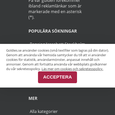
På vår guiden förekommer
ibland reklamlänkar som är
markerade med en asterisk
(*).
POPULÄRA SÖKNINGAR
Pensionärsrabatt Stockholm
Goldies.se använder cookies (små textfiler som lagras på din dator).
Genom att använda vår hemsida samtycker du till att vi använder
Pensionärsrabatt Göteborg
cookies för statistik, användarmönster, anpassat innehåll och
annonser. Genom att fortsätta använda vår webbplats godkänner
Pensionärsrabatt Malmö
du vår sekretesspolicy.
Läs mer om cookies och sekretesspolicy.
ACCEPTERA
Pensionärsrabatt Skåne
MER
Alla kategorier