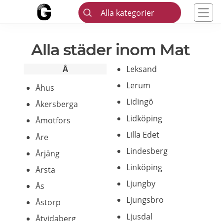
Alla kategorier
Alla städer inom Mat
Å
Leksand
Lerum
Åhus
Lidingö
Åkersberga
Lidköping
Åmotfors
Lilla Edet
Åre
Lindesberg
Årjäng
Linköping
Årsta
Ljungby
Ås
Ljungsbro
Åstorp
Ljusdal
Åtvidaberg