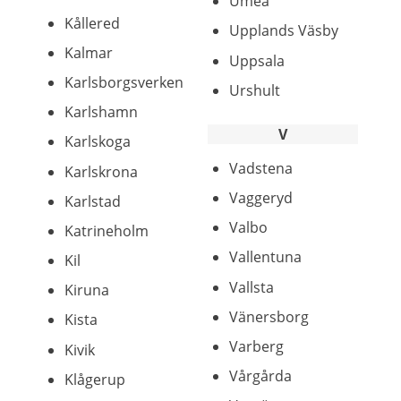
Umeå
Kållered
Upplands Väsby
Kalmar
Uppsala
Karlsborgsverken
Urshult
Karlshamn
V
Karlskoga
Vadstena
Karlskrona
Vaggeryd
Karlstad
Valbo
Katrineholm
Vallentuna
Kil
Vallsta
Kiruna
Vänersborg
Kista
Varberg
Kivik
Vårgårda
Klågerup