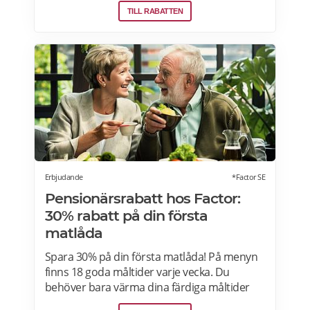
ingenting att bli Willys Plus-kund. Med Willys
TILL RABATTEN
Plus får du fler och bättre erbjudanden med
upp till 50% rabatt varje vecka. Läs mer om
Willys erbjudanden här.
Erbjudande
*Factor SE
Pensionärsrabatt hos Factor:
30% rabatt på din första
matlåda
Spara 30% på din första matlåda! På menyn
finns 18 goda måltider varje vecka. Du
behöver bara värma dina färdiga måltider
från Factor Meals. Med Factor har du alltid