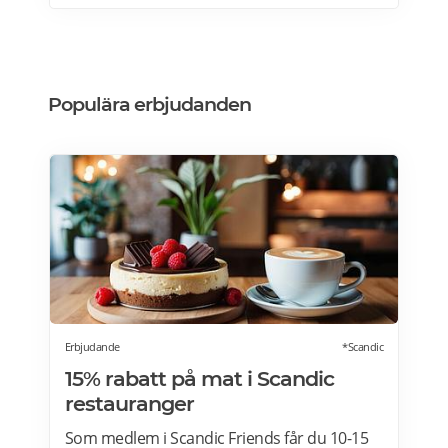
köksdesignen. Kombinerad vinkyl och ölkyl.
Designa din vinkyl i vilken färg du vill! Läs
mer>>>
Populära erbjudanden
Erbjudande
*Scandic
15% rabatt på mat i Scandic
restauranger
Som medlem i Scandic Friends får du 10-15