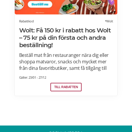
Rabattkod
*Wolt
Wolt: Få 150 kr i rabatt hos Wolt
– 75 kr på din första och andra
beställning!
Beställ mat från restauranger nära dig eller
shoppa matvaror, snacks och mycket mer
från dina favoritbutiker, samt få tillgång till
Wolt. Med Wolt rabattkoden får du 75 kr på
Gäller: 23/01 - 27/12
din första och 75 kr på din andra beställning.
Efter att du klickat på "Till rabatten" får du en
TILL RABATTEN
rabattkod. Uppge denna när du slutför ditt
köp i kassan hos WoltGå till din profil och välj
"lös in kod" Ange koden i rutan och tryck på
Lös in. Krediterna läggs automatiskt till i din
profil.