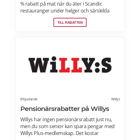
% rabatt på mat när du äter i Scandic
restauranger under helger och särskilda
helgdagar (vardagar). Rabatten gäller även i
TILL RABATTEN
hotellshoppen. Rabatt på mat gäller från
fredag till söndag, oavsett om du är gäst eller
bara kommer förbi. Rabatten gäller på mat
men inte dryck. Du får ta med dig 5 vänner
(totalt 6 personer). Rabatten kan inte
kombineras med andra middagspaket och
erbjudanden, exempelvis vid julbord,
nyårspaket eller after work. Undantag gäller
för alla Scandic Go-hotell och Grand Hotel
Oslo by Scandic. Läs mer>>>
Erbjudande
Willys
Pensionärsrabatter på Willys
Willys har ingen pensionärsrabatt just nu,
men du som senior kan spara pengar med
Willys Plus-medlemskap. Det kostar