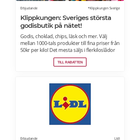
Erbjudande
*Klippkungen Sverige
Klippkungen: Sveriges största
godisbutik på nätet!
Godis, choklad, chips, läsk och mer. Välj
mellan 1000-tals produkter till fina priser från
50kr per kilo! Det mesta säljs i flerkiloslådor
men det finns även förpackningar som
TILL RABATTEN
lämpar sig bra som presenter.
Erbjudande
LIdl