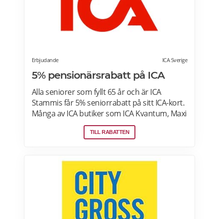
Erbjudande
ICA Sverige
5% pensionärsrabatt på ICA
Alla seniorer som fyllt 65 år och är ICA
Stammis får 5% seniorrabatt på sitt ICA-kort.
Många av ICA butiker som ICA Kvantum, Maxi
Stormarknad eller ICA Supermarket erbjuder
TILL RABATTEN
pensionärsrabatt. Läs mer om vilken ICA-
butik som erbjuder pensionärsrabatt i din
stad. Gäller vissa dagar i veckan både i butik
och online. Välj din favoritbutik för att se
aktuella erbjudanden. Läs mer om
pensionärsrabatter på ICA här.