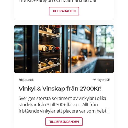
inte REA-kategori och Matmarknad där
Megafynd har hundratals aktuella
TILL RABATTEN
erbjudanden varje dag. Läs mer om
erbjudande här>>>
Erbjudande
*Vinkylen SE
Vinkyl & Vinskåp från 2700Kr!
Sveriges största sortiment av vinkylar i olika
storlekar från 3 till 300+ flaskor. Allt från
fristående vinkylar att placera var som helst i
hemmet, till inbyggda eller integrerbara
TILL ERBJUDANDEN
vinkylar som elegant smälter in i