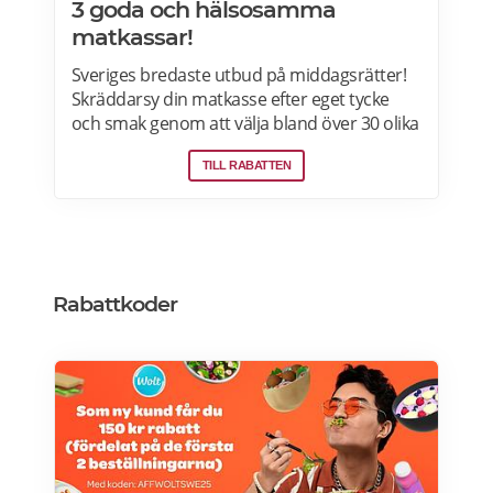
3 goda och hälsosamma
matkassar!
Sveriges bredaste utbud på middagsrätter!
Skräddarsy din matkasse efter eget tycke
och smak genom att välja bland över 30 olika
rätter – varje vecka! Din matkasse levereras
TILL RABATTEN
direkt till din dörr. Du kan skräddarsy din
matkasse och välja glutenfria eller laktosfria
maträtter. Läs mer och upptäck hela meny!
Rabattkoder