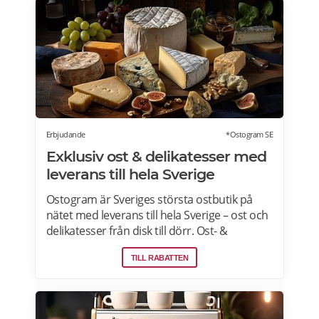
endast ordinarie priser och kan inte
kombineras med andra rabatter. Läs mer
om pensionärsrabatter på Coop här.
Erbjudande
*Ostogram SE
Exklusiv ost & delikatesser med
leverans till hela Sverige
Ostogram är Sveriges största ostbutik på
nätet med leverans till hela Sverige – ost och
delikatesser från disk till dörr. Ost- &
charkprodukter. Färdiga presentlådor.
TILL RABATTEN
Ostbrickor. Ostogram skickar alla paket med
Postnord med tjänsten "Mypack home" vilket
innebär att paketet ställs utanför dörren vid
leverans. Läs mer om Ostogram