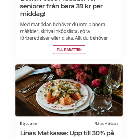
seniorer från bara 39 kr per
middag!
Med matlådan behöver du inte planera
måltider, skriva inköpslista, göra
förberedelser eller diska. Allt du behöver
göra är att värma maten och så är det
TILL RABATTEN
färdigt för servering! Betterfeast handlar,
lagar och levererar maten åt dig! BetterFeast
matlådor är tillagade med omsorg av
professionella kockar. Våra favoriträtter är
Vikingagryta, Pasta med kyckling och Tarte
flambée med crème fraiche, bacon och lök.
Läs mer om rabatter på din första matlåda
hos Betterfeast här.
Erbjudande
*Linas Matkasse
Linas Matkasse: Upp till 30% på