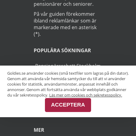
pensionärer och seniorer.
På vår guiden förekommer
ibland reklamlänkar som är
markerade med en asterisk
(*).
POPULÄRA SÖKNINGAR
Pensionärsrabatt Stockholm
Goldies.se använder cookies (små textfiler som lagras på din dator).
Genom att använda vår hemsida samtycker du till att vi använder
Pensionärsrabatt Göteborg
cookies för statistik, användarmönster, anpassat innehåll och
annonser. Genom att fortsätta använda vår webbplats godkänner
Pensionärsrabatt Malmö
du vår sekretesspolicy.
Läs mer om cookies och sekretesspolicy.
ACCEPTERA
Pensionärsrabatt Skåne
MER