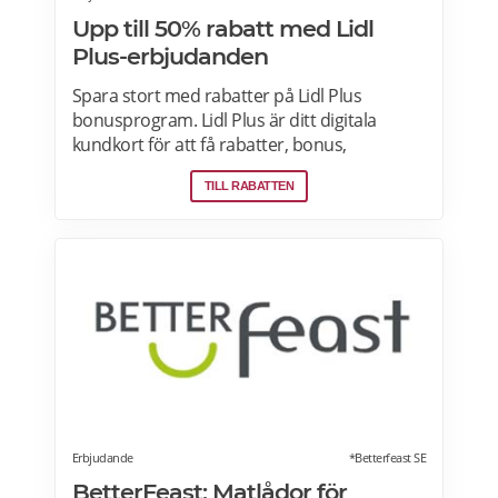
Upp till 50% rabatt med Lidl
Plus-erbjudanden
Spara stort med rabatter på Lidl Plus
bonusprogram. Lidl Plus är ditt digitala
kundkort för att få rabatter, bonus,
skräddarsydda erbjudanden och mycket
TILL RABATTEN
mer varje vecka. Skanna ditt kort varje gång
du gör ett köp i kassan och få automatiskt
många fördelar. Oavsett om du är på
semester utomlands kan du fortsätta att
använda dig av Lidl Plus fördelar. Läs mer
om pensionärsrabatter på Lidl här.
Erbjudande
*Betterfeast SE
BetterFeast: Matlådor för