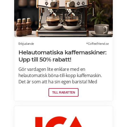
erbjudanden här>>>
Erbjudande
*CoffeeFriend.se
Helautomatiska kaffemaskiner:
Upp till 50% rabatt!
Gör vardagen lite enklare med en
helautomatisk böna-till-kopp kaffemaskin.
Det är som att ha sin egen barista! Med
kaffemaskiner har du möjlighet att finjustera
TILL RABATTEN
styrka, temperatur, arominställning
kaffe/mjölkratio och storlek. Se bästa
erbjudanden på kaffemaskiner här.