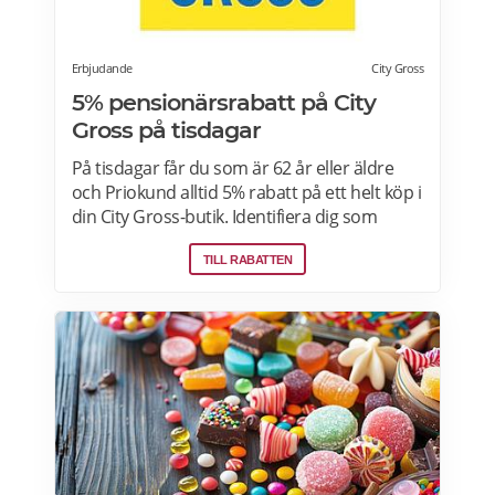
Erbjudande
City Gross
5% pensionärsrabatt på City
Gross på tisdagar
På tisdagar får du som är 62 år eller äldre
och Priokund alltid 5% rabatt på ett helt köp i
din City Gross-butik. Identifiera dig som
Priokund och säg bara till i kassan i butiken
TILL RABATTEN
så löser vi in rabatten. Gäller ej citygross.se,
spel, tidningar, tobak, tobaksfria
nikotinprodukter, läkemedel,
välgörenhetsprodukter,
modersmjölksersättning, presentkort och
pant. Läs mer om pensionärsrabatter på City
Gross här.