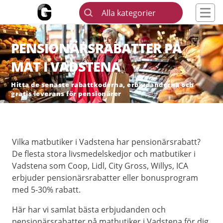
Alla kategorier
PENSIONÄRSRABATTER PÅ
MAT I VADSTENA
Hitta de senaste rabattkoderna, erbjudanderna och
gratis leverans för pensionärer
Vilka matbutiker i Vadstena har pensionärsrabatt?
De flesta stora livsmedelskedjor och matbutiker i
Vadstena som Coop, Lidl, City Gross, Willys, ICA
erbjuder pensionärsrabatter eller bonusprogram
med 5-30% rabatt.
Här har vi samlat bästa erbjudanden och
pensionärsrabatter på matbutiker i Vadstena för dig