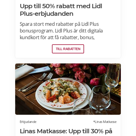
Upp till 50% rabatt med Lidl
Plus-erbjudanden
Spara stort med rabatter på Lidl Plus
bonusprogram. Lidl Plus är ditt digitala
kundkort för att få rabatter, bonus,
skräddarsydda erbjudanden och mycket
TILL RABATTEN
mer varje vecka. Skanna ditt kort varje gång
du gör ett köp i kassan och få automatiskt
många fördelar. Oavsett om du är på
semester utomlands kan du fortsätta att
använda dig av Lidl Plus fördelar. Läs mer
om pensionärsrabatter på Lidl här.
Erbjudande
*Linas Matkasse
Linas Matkasse: Upp till 30% på