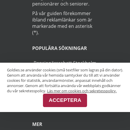
pensionärer och seniorer.
På vår guiden förekommer
ibland reklamlänkar som är
markerade med en asterisk
(*).
POPULÄRA SÖKNINGAR
Pensionärsrabatt Stockholm
Goldies.se använder cookies (små textfiler som lagras på din dator).
Genom att använda vår hemsida samtycker du till att vi använder
Pensionärsrabatt Göteborg
cookies för statistik, användarmönster, anpassat innehåll och
annonser. Genom att fortsätta använda vår webbplats godkänner
Pensionärsrabatt Malmö
du vår sekretesspolicy.
Läs mer om cookies och sekretesspolicy.
ACCEPTERA
Pensionärsrabatt Skåne
MER