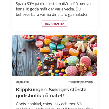
Spara 30% på din första matlåda! På menyn
finns 18 goda måltider varje vecka. Du
behöver bara värma dina färdiga måltider
från Factor Meals. Med Factor har du alltid
TILL RABATTEN
full kontroll. Du väljer vilka måltider du vill ha.
Du vet exakt vad de innehåller. Du kan alltid
hoppa över en vecka eller avsluta ditt
abonnemang när du vill. Läs mer om
pensionärsrabatter hos Factor här.
Erbjudande
*Klippkungen Sverige
Klippkungen: Sveriges största
godisbutik på nätet!
Godis, choklad, chips, läsk och mer. Välj