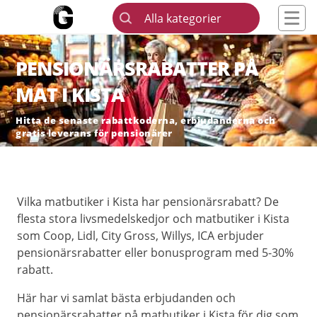
Alla kategorier
PENSIONÄRSRABATTER PÅ
MAT I KISTA
Hitta de senaste rabattkoderna, erbjudanderna och
gratis leverans för pensionärer
Vilka matbutiker i Kista har pensionärsrabatt? De
flesta stora livsmedelskedjor och matbutiker i Kista
som Coop, Lidl, City Gross, Willys, ICA erbjuder
pensionärsrabatter eller bonusprogram med 5-30%
rabatt.
Här har vi samlat bästa erbjudanden och
pensionärsrabatter på matbutiker i Kista för dig som