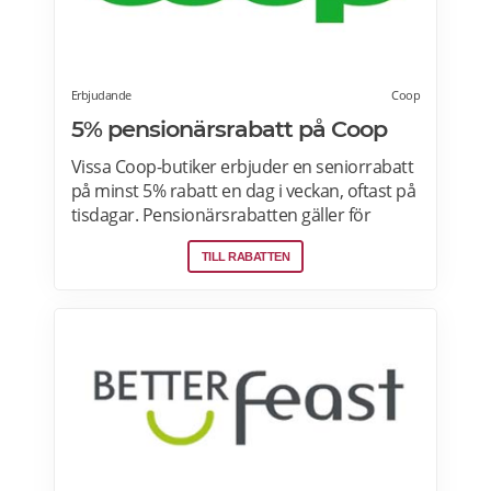
Erbjudande
Coop
5% pensionärsrabatt på Coop
Vissa Coop-butiker erbjuder en seniorrabatt
på minst 5% rabatt en dag i veckan, oftast på
tisdagar. Pensionärsrabatten gäller för
medlemmar som är 65 år eller äldre enbart
TILL RABATTEN
vid köp i fysiska Coop-butiker. Rabatt ges på
ett köp den aktuella rabattdagen, kontakta
din Coop-butik för mer information. Gäller
endast ordinarie priser och kan inte
kombineras med andra rabatter. Läs mer
om pensionärsrabatter på Coop här.