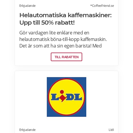
Erbjudande
*CoffeeFriend.se
Helautomatiska kaffemaskiner:
Upp till 50% rabatt!
Gör vardagen lite enklare med en
helautomatisk böna-till-kopp kaffemaskin.
Det är som att ha sin egen barista! Med
kaffemaskiner har du möjlighet att finjustera
TILL RABATTEN
styrka, temperatur, arominställning
kaffe/mjölkratio och storlek. Se bästa
erbjudanden på kaffemaskiner här.
Erbjudande
LIdl