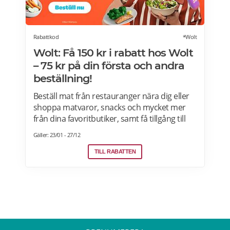
Rabattkod
*Wolt
Wolt: Få 150 kr i rabatt hos Wolt
– 75 kr på din första och andra
beställning!
Beställ mat från restauranger nära dig eller
shoppa matvaror, snacks och mycket mer
från dina favoritbutiker, samt få tillgång till
Wolt. Med Wolt rabattkoden får du 75 kr på
Gäller: 23/01 - 27/12
din första och 75 kr på din andra beställning.
Efter att du klickat på "Till rabatten" får du en
TILL RABATTEN
rabattkod. Uppge denna när du slutför ditt
köp i kassan hos WoltGå till din profil och välj
"lös in kod" Ange koden i rutan och tryck på
Lös in. Krediterna läggs automatiskt till i din
profil.