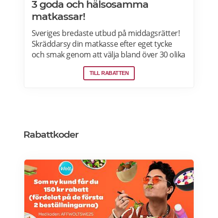
3 goda och hälsosamma
matkassar!
Sveriges bredaste utbud på middagsrätter!
Skräddarsy din matkasse efter eget tycke
och smak genom att välja bland över 30 olika
rätter – varje vecka! Din matkasse levereras
TILL RABATTEN
direkt till din dörr. Du kan skräddarsy din
matkasse och välja glutenfria eller laktosfria
maträtter. Läs mer och upptäck hela meny!
Rabattkoder