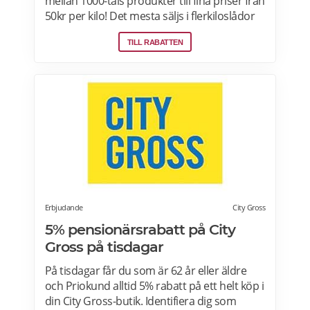
mellan 1000-tals produkter till fina priser från
50kr per kilo! Det mesta säljs i flerkiloslådor
men det finns även förpackningar som
TILL RABATTEN
lämpar sig bra som presenter.
Erbjudande
City Gross
5% pensionärsrabatt på City
Gross på tisdagar
På tisdagar får du som är 62 år eller äldre
och Priokund alltid 5% rabatt på ett helt köp i
din City Gross-butik. Identifiera dig som