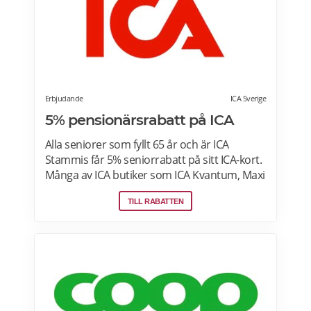
Erbjudande
ICA Sverige
5% pensionärsrabatt på ICA
Alla seniorer som fyllt 65 år och är ICA
Stammis får 5% seniorrabatt på sitt ICA-kort.
Många av ICA butiker som ICA Kvantum, Maxi
Stormarknad eller ICA Supermarket erbjuder
TILL RABATTEN
pensionärsrabatt. Läs mer om vilken ICA-
butik som erbjuder pensionärsrabatt i din
stad. Gäller vissa dagar i veckan både i butik
och online. Välj din favoritbutik för att se
aktuella erbjudanden. Läs mer om
pensionärsrabatter på ICA här.