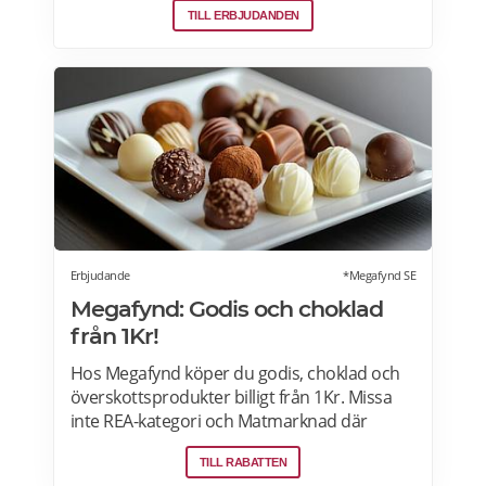
TILL ERBJUDANDEN
vinkylar som elegant smälter in i
köksdesignen. Kombinerad vinkyl och ölkyl.
Designa din vinkyl i vilken färg du vill! Läs
mer>>>
Erbjudande
*Megafynd SE
Megafynd: Godis och choklad
från 1Kr!
Hos Megafynd köper du godis, choklad och
överskottsprodukter billigt från 1Kr. Missa
inte REA-kategori och Matmarknad där
Megafynd har hundratals aktuella
TILL RABATTEN
erbjudanden varje dag. Läs mer om