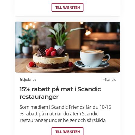
Priokund och säg bara till i kassan i butiken
TILL RABATTEN
så löser vi in rabatten. Gäller ej citygross.se,
spel, tidningar, tobak, tobaksfria
nikotinprodukter, läkemedel,
välgörenhetsprodukter,
modersmjölksersättning, presentkort och
pant. Läs mer om pensionärsrabatter på City
Gross här.
Erbjudande
*Scandic
15% rabatt på mat i Scandic
restauranger
Som medlem i Scandic Friends får du 10-15
% rabatt på mat när du äter i Scandic
restauranger under helger och särskilda
helgdagar (vardagar). Rabatten gäller även i
TILL RABATTEN
hotellshoppen. Rabatt på mat gäller från