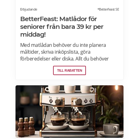
Erbjudande
*Betterfeast SE
BetterFeast: Matlådor för
seniorer från bara 39 kr per
middag!
Med matlådan behöver du inte planera
måltider, skriva inköpslista, göra
förberedelser eller diska. Allt du behöver
göra är att värma maten och så är det
TILL RABATTEN
färdigt för servering! Betterfeast handlar,
lagar och levererar maten åt dig! BetterFeast
matlådor är tillagade med omsorg av
professionella kockar. Våra favoriträtter är
Vikingagryta, Pasta med kyckling och Tarte
flambée med crème fraiche, bacon och lök.
Läs mer om rabatter på din första matlåda
hos Betterfeast här.