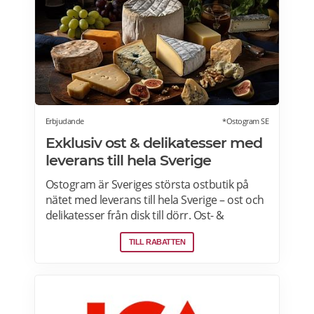
Erbjudande
*Ostogram SE
Exklusiv ost & delikatesser med
leverans till hela Sverige
Ostogram är Sveriges största ostbutik på
nätet med leverans till hela Sverige – ost och
delikatesser från disk till dörr. Ost- &
charkprodukter. Färdiga presentlådor.
TILL RABATTEN
Ostbrickor. Ostogram skickar alla paket med
Postnord med tjänsten "Mypack home" vilket
innebär att paketet ställs utanför dörren vid
leverans. Läs mer om Ostogram
erbjudanden här>>>