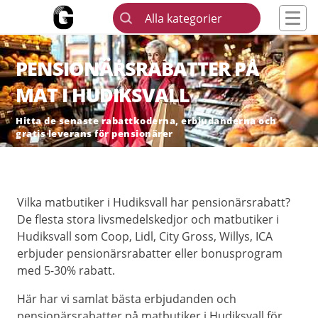
Alla kategorier
PENSIONÄRSRABATTER PÅ
MAT I HUDIKSVALL
Hitta de senaste rabattkoderna, erbjudanderna och
gratis leverans för pensionärer
Vilka matbutiker i Hudiksvall har pensionärsrabatt?
De flesta stora livsmedelskedjor och matbutiker i
Hudiksvall som Coop, Lidl, City Gross, Willys, ICA
erbjuder pensionärsrabatter eller bonusprogram
med 5-30% rabatt.
Här har vi samlat bästa erbjudanden och
pensionärsrabatter på matbutiker i Hudiksvall för