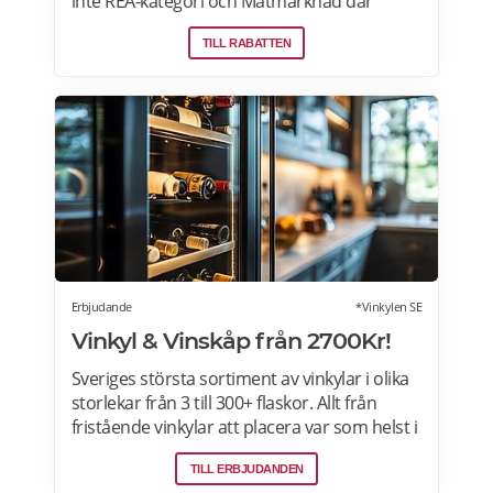
inte REA-kategori och Matmarknad där
Megafynd har hundratals aktuella
TILL RABATTEN
erbjudanden varje dag. Läs mer om
erbjudande här>>>
Erbjudande
*Vinkylen SE
Vinkyl & Vinskåp från 2700Kr!
Sveriges största sortiment av vinkylar i olika
storlekar från 3 till 300+ flaskor. Allt från
fristående vinkylar att placera var som helst i
hemmet, till inbyggda eller integrerbara
TILL ERBJUDANDEN
vinkylar som elegant smälter in i