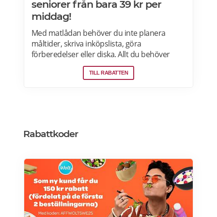
seniorer från bara 39 kr per
middag!
Med matlådan behöver du inte planera
måltider, skriva inköpslista, göra
förberedelser eller diska. Allt du behöver
göra är att värma maten och så är det
TILL RABATTEN
färdigt för servering! Betterfeast handlar,
lagar och levererar maten åt dig! BetterFeast
matlådor är tillagade med omsorg av
professionella kockar. Våra favoriträtter är
Vikingagryta, Pasta med kyckling och Tarte
flambée med crème fraiche, bacon och lök.
Rabattkoder
Läs mer om rabatter på din första matlåda
hos Betterfeast här.