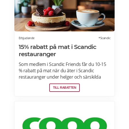
Erbjudande
*Scandic
15% rabatt på mat i Scandic
restauranger
Som medlem i Scandic Friends får du 10-15
% rabatt på mat när du äter i Scandic
restauranger under helger och särskilda
helgdagar (vardagar). Rabatten gäller även i
TILL RABATTEN
hotellshoppen. Rabatt på mat gäller från
fredag till söndag, oavsett om du är gäst eller
bara kommer förbi. Rabatten gäller på mat
men inte dryck. Du får ta med dig 5 vänner
(totalt 6 personer). Rabatten kan inte
kombineras med andra middagspaket och
erbjudanden, exempelvis vid julbord,