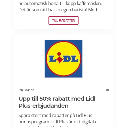
helautomatisk böna-till-kopp kaffemaskin.
Det är som att ha sin egen barista! Med
kaffemaskiner har du möjlighet att finjustera
TILL RABATTEN
styrka, temperatur, arominställning
kaffe/mjölkratio och storlek. Se bästa
erbjudanden på kaffemaskiner här.
Erbjudande
LIdl
Upp till 50% rabatt med Lidl
Plus-erbjudanden
Spara stort med rabatter på Lidl Plus
bonusprogram. Lidl Plus är ditt digitala