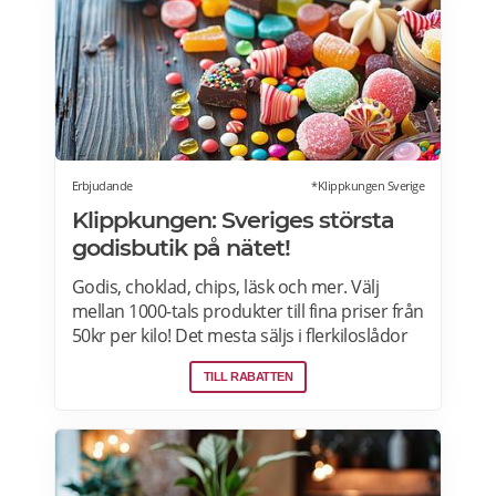
leverans. Läs mer om Ostogram
erbjudanden här>>>
Erbjudande
*Klippkungen Sverige
Klippkungen: Sveriges största
godisbutik på nätet!
Godis, choklad, chips, läsk och mer. Välj
mellan 1000-tals produkter till fina priser från
50kr per kilo! Det mesta säljs i flerkiloslådor
men det finns även förpackningar som
TILL RABATTEN
lämpar sig bra som presenter.