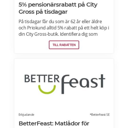
5% pensionärsrabatt på City
Gross på tisdagar
På tisdagar får du som är 62 år eller äldre
och Priokund alltid 5% rabatt på ett helt köp i
din City Gross-butik. Identifiera dig som
Priokund och säg bara till i kassan i butiken
TILL RABATTEN
så löser vi in rabatten. Gäller ej citygross.se,
spel, tidningar, tobak, tobaksfria
nikotinprodukter, läkemedel,
välgörenhetsprodukter,
modersmjölksersättning, presentkort och
pant. Läs mer om pensionärsrabatter på City
Gross här.
Erbjudande
*Betterfeast SE
BetterFeast: Matlådor för