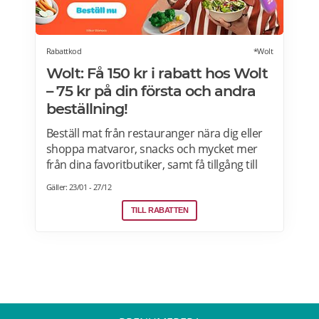
Rabattkod
*Wolt
Wolt: Få 150 kr i rabatt hos Wolt
– 75 kr på din första och andra
beställning!
Beställ mat från restauranger nära dig eller
shoppa matvaror, snacks och mycket mer
från dina favoritbutiker, samt få tillgång till
Wolt. Med Wolt rabattkoden får du 75 kr på
Gäller: 23/01 - 27/12
din första och 75 kr på din andra beställning.
Efter att du klickat på "Till rabatten" får du en
TILL RABATTEN
rabattkod. Uppge denna när du slutför ditt
köp i kassan hos WoltGå till din profil och välj
"lös in kod" Ange koden i rutan och tryck på
Lös in. Krediterna läggs automatiskt till i din
profil.