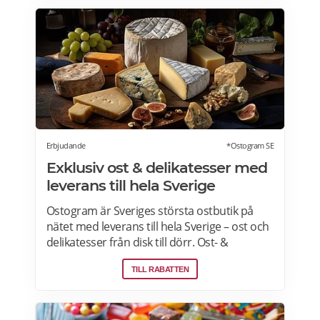
hoppa över en vecka eller avsluta ditt
abonnemang när du vill. Läs mer om
pensionärsrabatter hos Factor här.
Erbjudande
*Ostogram SE
Exklusiv ost & delikatesser med
leverans till hela Sverige
Ostogram är Sveriges största ostbutik på
nätet med leverans till hela Sverige – ost och
delikatesser från disk till dörr. Ost- &
charkprodukter. Färdiga presentlådor.
TILL RABATTEN
Ostbrickor. Ostogram skickar alla paket med
Postnord med tjänsten "Mypack home" vilket
innebär att paketet ställs utanför dörren vid