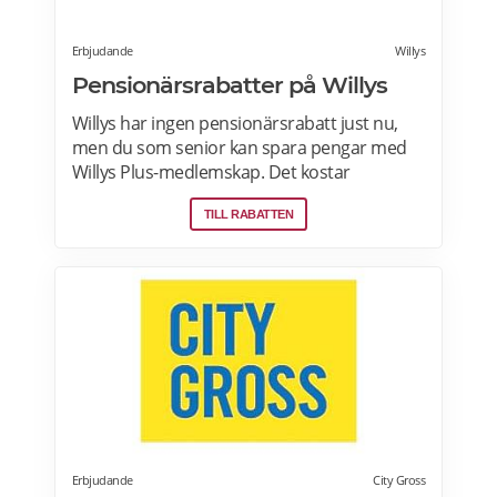
Erbjudande
Willys
Pensionärsrabatter på Willys
Willys har ingen pensionärsrabatt just nu,
men du som senior kan spara pengar med
Willys Plus-medlemskap. Det kostar
ingenting att bli Willys Plus-kund. Med Willys
TILL RABATTEN
Plus får du fler och bättre erbjudanden med
upp till 50% rabatt varje vecka. Läs mer om
Willys erbjudanden här.
Erbjudande
City Gross