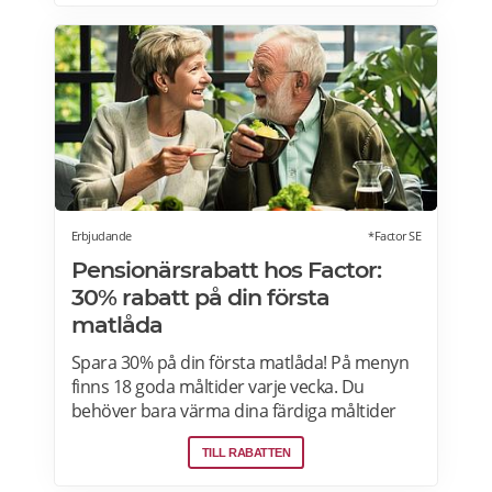
butik som erbjuder pensionärsrabatt i din
stad. Gäller vissa dagar i veckan både i butik
och online. Välj din favoritbutik för att se
aktuella erbjudanden. Läs mer om
pensionärsrabatter på ICA här.
Erbjudande
*Factor SE
Pensionärsrabatt hos Factor:
30% rabatt på din första
matlåda
Spara 30% på din första matlåda! På menyn
finns 18 goda måltider varje vecka. Du
behöver bara värma dina färdiga måltider
från Factor Meals. Med Factor har du alltid
TILL RABATTEN
full kontroll. Du väljer vilka måltider du vill ha.
Du vet exakt vad de innehåller. Du kan alltid