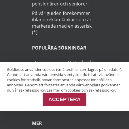
pensionärer och seniorer.
På vår guiden förekommer
ibland reklamlänkar som är
markerade med en asterisk
(*).
POPULÄRA SÖKNINGAR
Pensionärsrabatt Stockholm
Goldies.se använder cookies (små textfiler som lagras på din dator).
Genom att använda vår hemsida samtycker du till att vi använder
Pensionärsrabatt Göteborg
cookies för statistik, användarmönster, anpassat innehåll och
annonser. Genom att fortsätta använda vår webbplats godkänner
Pensionärsrabatt Malmö
du vår sekretesspolicy.
Läs mer om cookies och sekretesspolicy.
ACCEPTERA
Pensionärsrabatt Skåne
MER