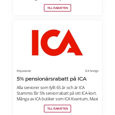
rätter – varje vecka! Din matkasse levereras
TILL RABATTEN
direkt till din dörr. Du kan skräddarsy din
matkasse och välja glutenfria eller laktosfria
maträtter. Läs mer och upptäck hela meny!
Erbjudande
ICA Sverige
5% pensionärsrabatt på ICA
Alla seniorer som fyllt 65 år och är ICA
Stammis får 5% seniorrabatt på sitt ICA-kort.
Många av ICA butiker som ICA Kvantum, Maxi
Stormarknad eller ICA Supermarket erbjuder
TILL RABATTEN
pensionärsrabatt. Läs mer om vilken ICA-