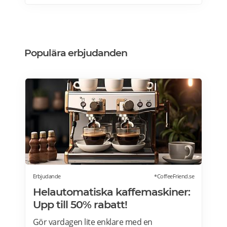
köksdesignen. Kombinerad vinkyl och ölkyl.
Designa din vinkyl i vilken färg du vill! Läs
mer>>>
Populära erbjudanden
Erbjudande
*CoffeeFriend.se
Helautomatiska kaffemaskiner:
Upp till 50% rabatt!
Gör vardagen lite enklare med en