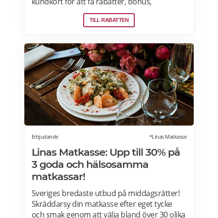
kundkort för att få rabatter, bonus,
skräddarsydda erbjudanden och mycket
TILL RABATTEN
mer varje vecka. Skanna ditt kort varje gång
du gör ett köp i kassan och få automatiskt
många fördelar. Oavsett om du är på
semester utomlands kan du fortsätta att
använda dig av Lidl Plus fördelar. Läs mer
om pensionärsrabatter på Lidl här.
Erbjudande
*Linas Matkasse
Linas Matkasse: Upp till 30% på
3 goda och hälsosamma
matkassar!
Sveriges bredaste utbud på middagsrätter!
Skräddarsy din matkasse efter eget tycke
och smak genom att välja bland över 30 olika