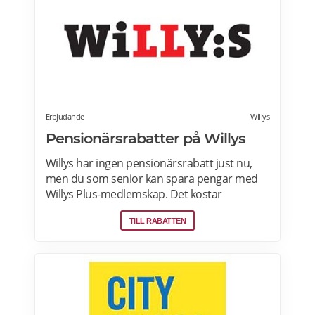
pensionärsrabatter hos Factor här.
Erbjudande
Willys
Pensionärsrabatter på Willys
Willys har ingen pensionärsrabatt just nu,
men du som senior kan spara pengar med
Willys Plus-medlemskap. Det kostar
ingenting att bli Willys Plus-kund. Med Willys
TILL RABATTEN
Plus får du fler och bättre erbjudanden med
upp till 50% rabatt varje vecka. Läs mer om
Willys erbjudanden här.