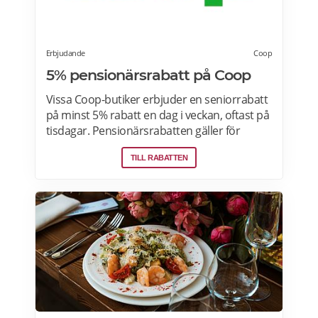
Erbjudande
Coop
5% pensionärsrabatt på Coop
Vissa Coop-butiker erbjuder en seniorrabatt
på minst 5% rabatt en dag i veckan, oftast på
tisdagar. Pensionärsrabatten gäller för
medlemmar som är 65 år eller äldre enbart
TILL RABATTEN
vid köp i fysiska Coop-butiker. Rabatt ges på
ett köp den aktuella rabattdagen, kontakta
din Coop-butik för mer information. Gäller
endast ordinarie priser och kan inte
kombineras med andra rabatter. Läs mer
om pensionärsrabatter på Coop här.