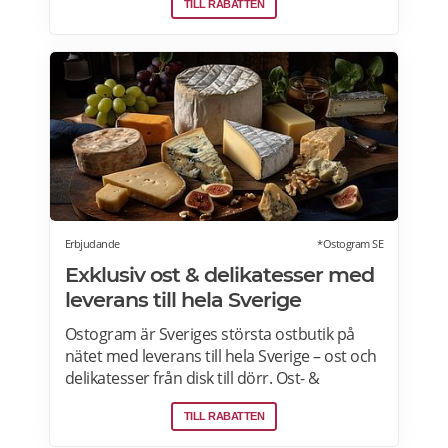
TILL RABATTEN
pensionärsrabatt. Läs mer om vilken ICA-
butik som erbjuder pensionärsrabatt i din
stad. Gäller vissa dagar i veckan både i butik
och online. Välj din favoritbutik för att se
aktuella erbjudanden. Läs mer om
pensionärsrabatter på ICA här.
Erbjudande
*Ostogram SE
Exklusiv ost & delikatesser med
leverans till hela Sverige
Ostogram är Sveriges största ostbutik på
nätet med leverans till hela Sverige – ost och
delikatesser från disk till dörr. Ost- &
charkprodukter. Färdiga presentlådor.
TILL RABATTEN
Ostbrickor. Ostogram skickar alla paket med
Postnord med tjänsten "Mypack home" vilket