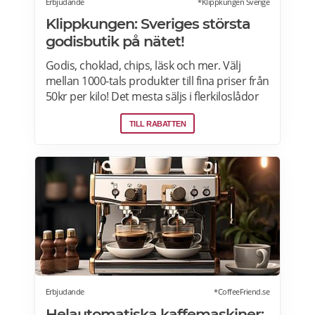
Erbjudande
*Klippkungen Sverige
Klippkungen: Sveriges största
godisbutik på nätet!
Godis, choklad, chips, läsk och mer. Välj
mellan 1000-tals produkter till fina priser från
50kr per kilo! Det mesta säljs i flerkiloslådor
men det finns även förpackningar som
TILL RABATTEN
lämpar sig bra som presenter.
Erbjudande
*CoffeeFriend.se
Helautomatiska kaffemaskiner: