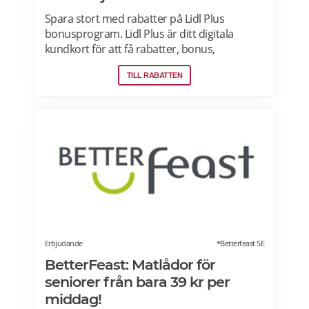
Spara stort med rabatter på Lidl Plus
bonusprogram. Lidl Plus är ditt digitala
kundkort för att få rabatter, bonus,
skräddarsydda erbjudanden och mycket
TILL RABATTEN
mer varje vecka. Skanna ditt kort varje gång
du gör ett köp i kassan och få automatiskt
många fördelar. Oavsett om du är på
semester utomlands kan du fortsätta att
använda dig av Lidl Plus fördelar. Läs mer
om pensionärsrabatter på Lidl här.
Erbjudande
*Betterfeast SE
BetterFeast: Matlådor för
seniorer från bara 39 kr per
middag!