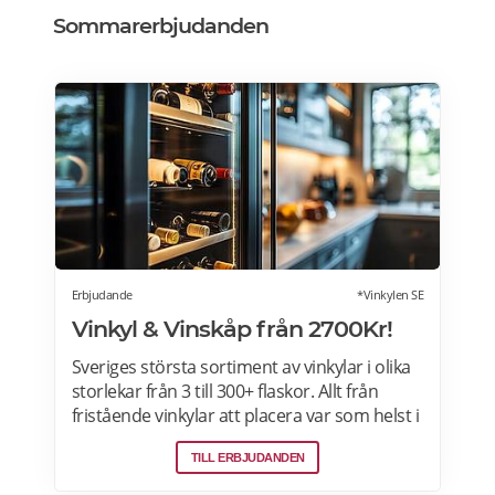
Sommarerbjudanden
Erbjudande
*Vinkylen SE
Vinkyl & Vinskåp från 2700Kr!
Sveriges största sortiment av vinkylar i olika
storlekar från 3 till 300+ flaskor. Allt från
fristående vinkylar att placera var som helst i
hemmet, till inbyggda eller integrerbara
TILL ERBJUDANDEN
vinkylar som elegant smälter in i
köksdesignen. Kombinerad vinkyl och ölkyl.