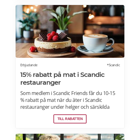
innebär att paketet ställs utanför dörren vid
leverans. Läs mer om Ostogram
erbjudanden här>>>
Erbjudande
*Scandic
15% rabatt på mat i Scandic
restauranger
Som medlem i Scandic Friends får du 10-15
% rabatt på mat när du äter i Scandic
restauranger under helger och särskilda
helgdagar (vardagar). Rabatten gäller även i
TILL RABATTEN
hotellshoppen. Rabatt på mat gäller från
fredag till söndag, oavsett om du är gäst eller
bara kommer förbi. Rabatten gäller på mat