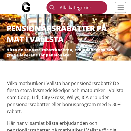
Alla kategorier
PENSIONÄRSRABATTER PÅ
MAT I VALLSTA
Hitta de senaste rabattkoderna, erbjudanderna och
gratis leverans för pensionärer
Vilka matbutiker i Vallsta har pensionärsrabatt? De
flesta stora livsmedelskedjor och matbutiker i Vallsta
som Coop, Lidl, City Gross, Willys, ICA erbjuder
pensionärsrabatter eller bonusprogram med 5-30%
rabatt.
Här har vi samlat bästa erbjudanden och
pensionärsrabatter på matbutiker i Vallsta för dig