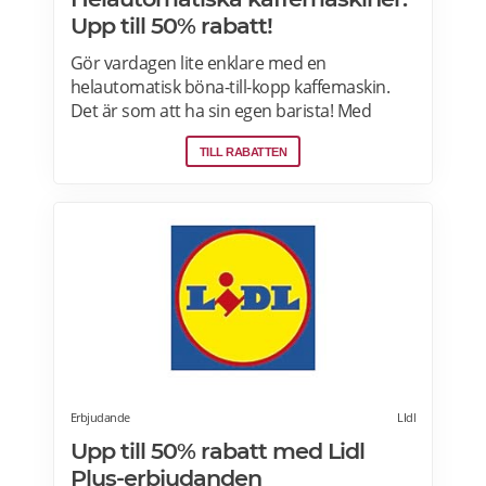
Upp till 50% rabatt!
Gör vardagen lite enklare med en
helautomatisk böna-till-kopp kaffemaskin.
Det är som att ha sin egen barista! Med
kaffemaskiner har du möjlighet att finjustera
TILL RABATTEN
styrka, temperatur, arominställning
kaffe/mjölkratio och storlek. Se bästa
erbjudanden på kaffemaskiner här.
Erbjudande
LIdl
Upp till 50% rabatt med Lidl
Plus-erbjudanden