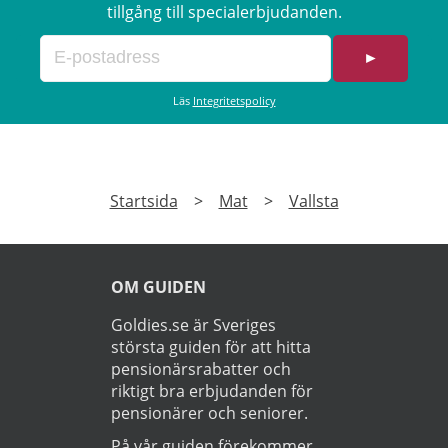
tillgång till specialerbjudanden.
►
Läs
Integritetspolicy
Startsida
>
Mat
>
Vallsta
OM GUIDEN
Goldies.se är Sveriges
största guiden för att hitta
pensionärsrabatter och
riktigt bra erbjudanden för
pensionärer och seniorer.
På vår guiden förekommer