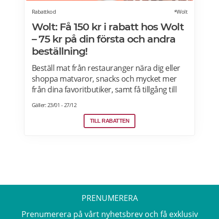
Rabattkod
*Wolt
Wolt: Få 150 kr i rabatt hos Wolt
– 75 kr på din första och andra
beställning!
Beställ mat från restauranger nära dig eller
shoppa matvaror, snacks och mycket mer
från dina favoritbutiker, samt få tillgång till
Wolt. Med Wolt rabattkoden får du 75 kr på
Gäller: 23/01 - 27/12
din första och 75 kr på din andra beställning.
Efter att du klickat på "Till rabatten" får du en
TILL RABATTEN
rabattkod. Uppge denna när du slutför ditt
köp i kassan hos WoltGå till din profil och välj
"lös in kod" Ange koden i rutan och tryck på
Lös in. Krediterna läggs automatiskt till i din
profil.
PRENUMERERA
Prenumerera på vårt nyhetsbrev och få exklusiv