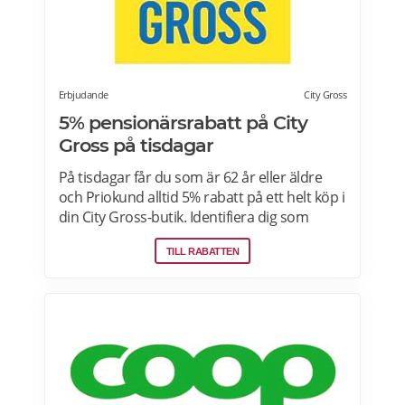
Erbjudande
City Gross
5% pensionärsrabatt på City
Gross på tisdagar
På tisdagar får du som är 62 år eller äldre
och Priokund alltid 5% rabatt på ett helt köp i
din City Gross-butik. Identifiera dig som
Priokund och säg bara till i kassan i butiken
TILL RABATTEN
så löser vi in rabatten. Gäller ej citygross.se,
spel, tidningar, tobak, tobaksfria
nikotinprodukter, läkemedel,
välgörenhetsprodukter,
modersmjölksersättning, presentkort och
pant. Läs mer om pensionärsrabatter på City
Gross här.