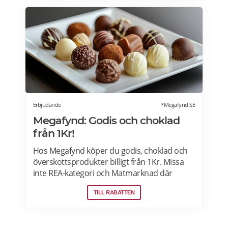
Designa din vinkyl i vilken färg du vill! Läs
mer>>>
Erbjudande
*Megafynd SE
Megafynd: Godis och choklad
från 1Kr!
Hos Megafynd köper du godis, choklad och
överskottsprodukter billigt från 1Kr. Missa
inte REA-kategori och Matmarknad där
Megafynd har hundratals aktuella
TILL RABATTEN
erbjudanden varje dag. Läs mer om
erbjudande här>>>