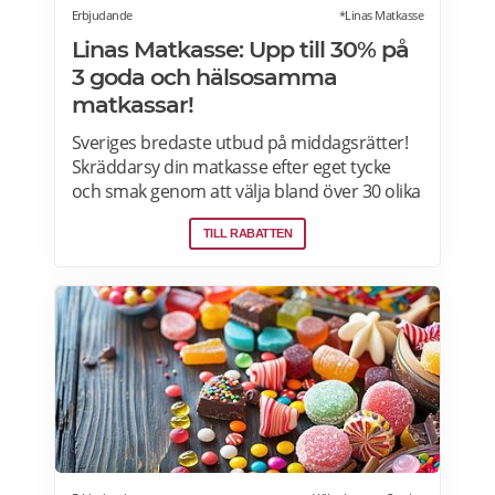
Erbjudande
*Linas Matkasse
Linas Matkasse: Upp till 30% på
3 goda och hälsosamma
matkassar!
Sveriges bredaste utbud på middagsrätter!
Skräddarsy din matkasse efter eget tycke
och smak genom att välja bland över 30 olika
rätter – varje vecka! Din matkasse levereras
TILL RABATTEN
direkt till din dörr. Du kan skräddarsy din
matkasse och välja glutenfria eller laktosfria
maträtter. Läs mer och upptäck hela meny!