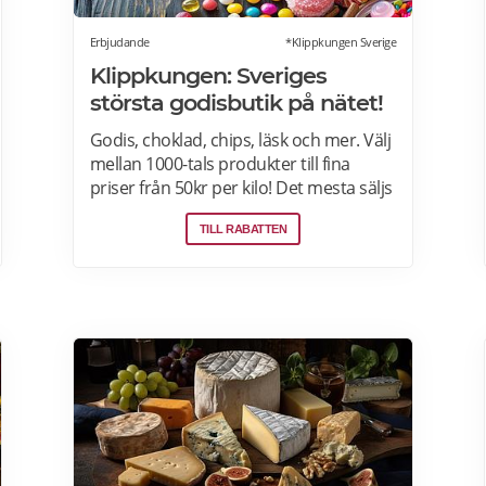
Erbjudande
*Klippkungen Sverige
Klippkungen: Sveriges
största godisbutik på nätet!
Godis, choklad, chips, läsk och mer. Välj
mellan 1000-tals produkter till fina
priser från 50kr per kilo! Det mesta säljs
i flerkiloslådor men det finns även
TILL RABATTEN
förpackningar som lämpar sig bra som
presenter.