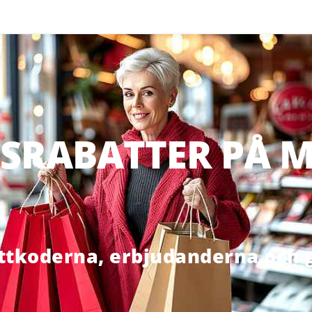
SRABATTER PÅ M
ttkoderna, erbjudanderna och g