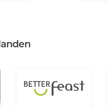
mer>>>
danden