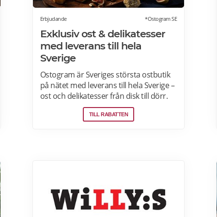
Erbjudande
*Ostogram SE
Exklusiv ost & delikatesser
med leverans till hela
Sverige
Ostogram är Sveriges största ostbutik
på nätet med leverans till hela Sverige –
ost och delikatesser från disk till dörr.
Ost- & charkprodukter. Färdiga
TILL RABATTEN
presentlådor. Ostbrickor. Ostogram
skickar alla paket med Postnord med
tjänsten "Mypack home" vilket innebär
att paketet ställs utanför dörren vid
leverans. Läs mer om Ostogram
erbjudanden här>>>