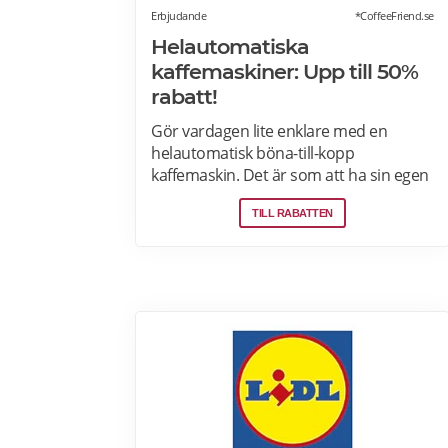
Erbjudande
*CoffeeFriend.se
Helautomatiska
kaffemaskiner: Upp till 50%
rabatt!
Gör vardagen lite enklare med en
helautomatisk böna-till-kopp
kaffemaskin. Det är som att ha sin egen
barista! Med kaffemaskiner har du
TILL RABATTEN
möjlighet att finjustera styrka,
temperatur, arominställning
kaffe/mjölkratio och storlek. Se bästa
erbjudanden på kaffemaskiner här.