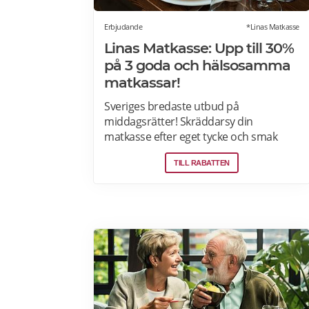
Erbjudande
*Linas Matkasse
Linas Matkasse: Upp till 30%
på 3 goda och hälsosamma
matkassar!
Sveriges bredaste utbud på
middagsrätter! Skräddarsy din
matkasse efter eget tycke och smak
genom att välja bland över 30 olika
TILL RABATTEN
rätter – varje vecka! Din matkasse
levereras direkt till din dörr. Du kan
skräddarsy din matkasse och välja
glutenfria eller laktosfria maträtter. Läs
mer och upptäck hela meny!