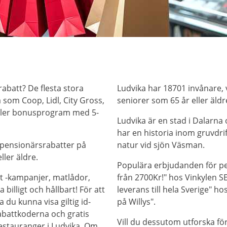
rabatt? De flesta stora
Ludvika har 18701 invånare, 
 som Coop, Lidl, City Gross,
seniorer som 65 år eller äldr
eller bonusprogram med 5-
Ludvika är en stad i Dalarna
har en historia inom gruvdrif
 pensionärsrabatter på
natur vid sjön Väsman.
ller äldre.
Populära erbjudanden för pen
t -kampanjer, matlådor,
från 2700Kr!" hos Vinkylen SE
billigt och hållbart! För att
leverans till hela Sverige" h
 du kunna visa giltig id-
på Willys".
abattkoderna och gratis
Vill du dessutom utforska f
restauranger i Ludvika. Om