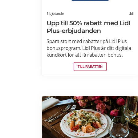
Erbjudande
LIdl
Upp till 50% rabatt med Lidl
Plus-erbjudanden
Spara stort med rabatter på Lidl Plus
bonusprogram. Lidl Plus är ditt digitala
kundkort för att få rabatter, bonus,
skräddarsydda erbjudanden och
TILL RABATTEN
mycket mer varje vecka. Skanna ditt
kort varje gång du gör ett köp i kassan
och få automatiskt många fördelar.
Oavsett om du är på semester
utomlands kan du fortsätta att använda
dig av Lidl Plus fördelar. Läs mer om
pensionärsrabatter på Lidl här.