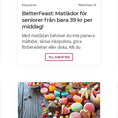
Erbjudande
*Betterfeast SE
BetterFeast: Matlådor för
seniorer från bara 39 kr per
middag!
Med matlådan behöver du inte planera
måltider, skriva inköpslista, göra
förberedelser eller diska. Allt du
behöver göra är att värma maten och
TILL RABATTEN
så är det färdigt för servering!
Betterfeast handlar, lagar och levererar
maten åt dig! BetterFeast matlådor är
tillagade med omsorg av professionella
kockar. Våra favoriträtter är
Vikingagryta, Pasta med kyckling och
Tarte flambée med crème fraiche,
bacon och lök. Läs mer om rabatter på
din första matlåda hos Betterfeast här.