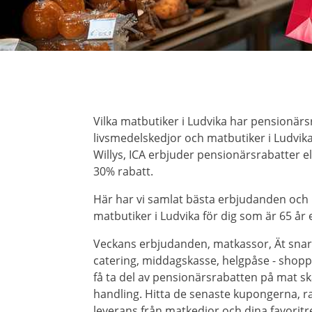
Vilka matbutiker i Ludvika har pensionärs
livsmedelskedjor och matbutiker i Ludvika
Willys, ICA erbjuder pensionärsrabatter 
30% rabatt.
Här har vi samlat bästa erbjudanden och
matbutiker i Ludvika för dig som är 65 år e
Veckans erbjudanden, matkassor, Ät snar
catering, middagskasse, helgpåse - shoppa 
få ta del av pensionärsrabatten på mat ska
handling. Hitta de senaste kupongerna, r
leverans från matkedjor och dina favorit