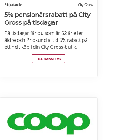
Erbjudande
City Gross
5% pensionärsrabatt på City
Gross på tisdagar
På tisdagar får du som är 62 år eller
äldre och Priokund alltid 5% rabatt på
ett helt köp i din City Gross-butik.
Identifiera dig som Priokund och säg
TILL RABATTEN
bara till i kassan i butiken så löser vi in
rabatten. Gäller ej citygross.se, spel,
tidningar, tobak, tobaksfria
nikotinprodukter, läkemedel,
välgörenhetsprodukter,
modersmjölksersättning, presentkort
och pant. Läs mer om
pensionärsrabatter på City Gross här.