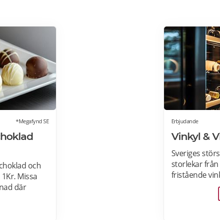
*Megafynd SE
Erbjudande
choklad
Vinkyl & 
Sveriges störs
storlekar från 3
choklad och
fristående vin
 1Kr. Missa
hemmet, till i
nad där
vinkylar som e
lla
köksdesignen.
er om
Designa din vin