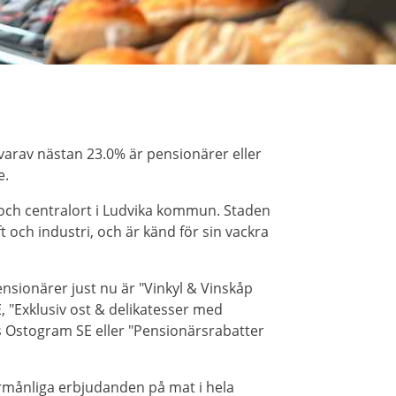
varav nästan 23.0% är pensionärer eller
e.
 och centralort i Ludvika kommun. Staden
t och industri, och är känd för sin vackra
sionärer just nu är "Vinkyl & Vinskåp
, "Exklusiv ost & delikatesser med
os Ostogram SE eller "Pensionärsrabatter
örmånliga erbjudanden på mat i hela