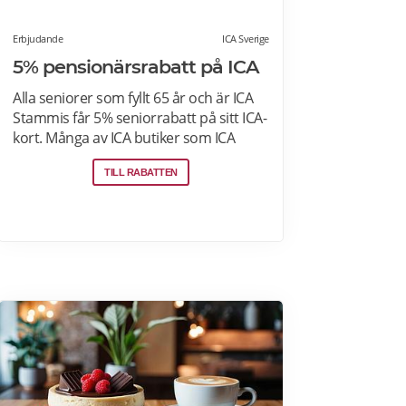
Erbjudande
ICA Sverige
5% pensionärsrabatt på ICA
Alla seniorer som fyllt 65 år och är ICA
Stammis får 5% seniorrabatt på sitt ICA-
kort. Många av ICA butiker som ICA
Kvantum, Maxi Stormarknad eller ICA
TILL RABATTEN
Supermarket erbjuder
pensionärsrabatt. Läs mer om vilken
ICA-butik som erbjuder
pensionärsrabatt i din stad. Gäller vissa
dagar i veckan både i butik och online.
Välj din favoritbutik för att se aktuella
erbjudanden. Läs mer om
pensionärsrabatter på ICA här.