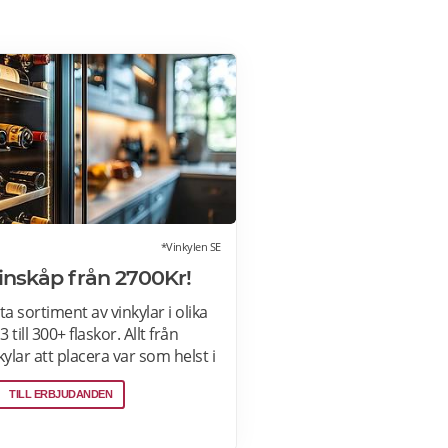
*Vinkylen SE
Vinskåp från 2700Kr!
ta sortiment av vinkylar i olika
 till 300+ flaskor. Allt från
kylar att placera var som helst i
nbyggda eller integrerbara
TILL ERBJUDANDEN
legant smälter in i
 Kombinerad vinkyl och ölkyl.
kyl i vilken färg du vill! Läs