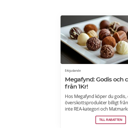
Erbjudande
Megafynd: Godis och 
från 1Kr!
Hos Megafynd köper du godis, 
överskottsprodukter billigt från
inte REA-kategori och Matmark
Megafynd har hundratals aktue
TILL RABATTEN
erbjudanden varje dag. Läs m
erbjudande här>>>