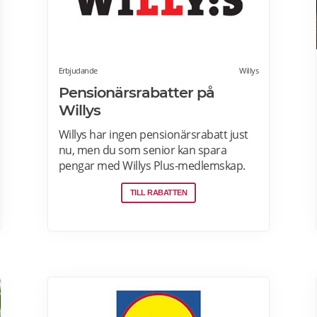
Erbjudande
Willys
Pensionärsrabatter på
Willys
Willys har ingen pensionärsrabatt just
nu, men du som senior kan spara
pengar med Willys Plus-medlemskap.
Det kostar ingenting att bli Willys Plus-
TILL RABATTEN
kund. Med Willys Plus får du fler och
bättre erbjudanden med upp till 50%
rabatt varje vecka. Läs mer om Willys
erbjudanden här.