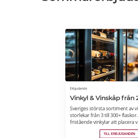
Erbjudande
Vinkyl & Vinskåp från 
Sveriges största sortiment av vin
storlekar från 3 till 300+ flaskor.
fristående vinkylar att placera 
hemmet, till inbyggda eller int
TILL ERBJUDANDEN
vinkylar som elegant smälter in 