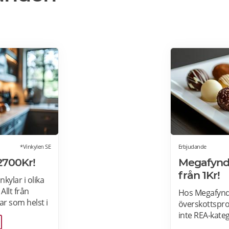
*Vinkylen SE
Erbjudande
2700Kr!
Megafynd:
från 1Kr!
kylar i olika
 Allt från
Hos Megafynd 
var som helst i
överskottsprod
egrerbara
inte REA-kate
i
Megafynd har 