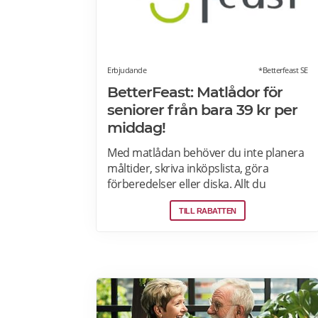
Erbjudande
*Betterfeast SE
BetterFeast: Matlådor för
seniorer från bara 39 kr per
middag!
Med matlådan behöver du inte planera
måltider, skriva inköpslista, göra
förberedelser eller diska. Allt du
behöver göra är att värma maten och
TILL RABATTEN
så är det färdigt för servering!
Betterfeast handlar, lagar och levererar
maten åt dig! BetterFeast matlådor är
tillagade med omsorg av professionella
kockar. Våra favoriträtter är
Vikingagryta, Pasta med kyckling och
Tarte flambée med crème fraiche,