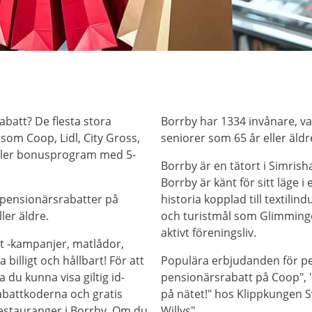
abatt? De flesta stora
Borrby har 1334 invånare, va
som Coop, Lidl, City Gross,
seniorer som 65 år eller äldr
eller bonusprogram med 5-
Borrby är en tätort i Simri
Borrby är känt för sitt läge 
 pensionärsrabatter på
historia kopplad till textilin
ler äldre.
och turistmål som Glimmingeh
aktivt föreningsliv.
t -kampanjer, matlådor,
billigt och hållbart! För att
Populära erbjudanden för pe
 du kunna visa giltig id-
pensionärsrabatt på Coop", "
abattkoderna och gratis
på nätet!" hos Klippkungen S
restauranger i Borrby. Om du
Willys".