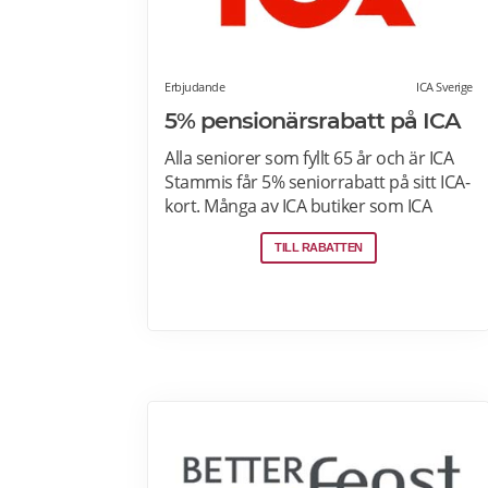
Erbjudande
ICA Sverige
5% pensionärsrabatt på ICA
Alla seniorer som fyllt 65 år och är ICA
Stammis får 5% seniorrabatt på sitt ICA-
kort. Många av ICA butiker som ICA
Kvantum, Maxi Stormarknad eller ICA
TILL RABATTEN
Supermarket erbjuder
pensionärsrabatt. Läs mer om vilken
ICA-butik som erbjuder
pensionärsrabatt i din stad. Gäller vissa
dagar i veckan både i butik och online.
Välj din favoritbutik för att se aktuella
erbjudanden. Läs mer om
pensionärsrabatter på ICA här.