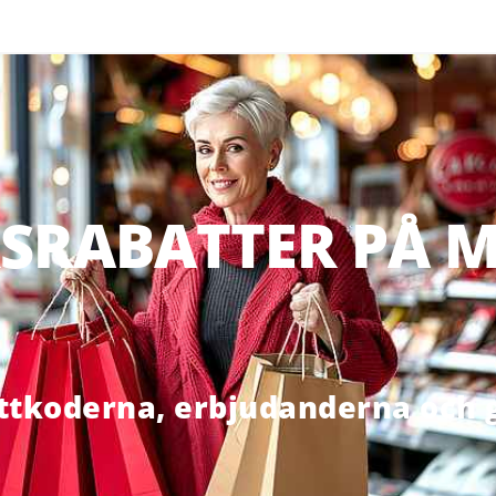
SRABATTER PÅ M
ttkoderna, erbjudanderna och g