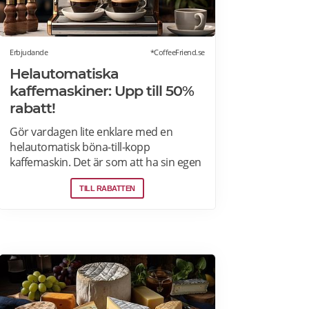
Erbjudande
*CoffeeFriend.se
Helautomatiska
kaffemaskiner: Upp till 50%
rabatt!
Gör vardagen lite enklare med en
helautomatisk böna-till-kopp
kaffemaskin. Det är som att ha sin egen
barista! Med kaffemaskiner har du
TILL RABATTEN
möjlighet att finjustera styrka,
temperatur, arominställning
kaffe/mjölkratio och storlek. Se bästa
erbjudanden på kaffemaskiner här.