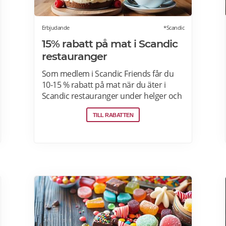
Erbjudande
*Scandic
15% rabatt på mat i Scandic
restauranger
Som medlem i Scandic Friends får du
10-15 % rabatt på mat när du äter i
Scandic restauranger under helger och
särskilda helgdagar (vardagar).
TILL RABATTEN
Rabatten gäller även i hotellshoppen.
Rabatt på mat gäller från fredag till
söndag, oavsett om du är gäst eller
bara kommer förbi. Rabatten gäller på
mat men inte dryck. Du får ta med dig 5
vänner (totalt 6 personer). Rabatten
kan inte kombineras med andra
middagspaket och erbjudanden,
exempelvis vid julbord, nyårspaket eller
after work. Undantag gäller för alla