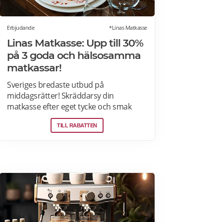
Erbjudande
*Linas Matkasse
Linas Matkasse: Upp till 30%
på 3 goda och hälsosamma
matkassar!
Sveriges bredaste utbud på
middagsrätter! Skräddarsy din
matkasse efter eget tycke och smak
genom att välja bland över 30 olika
TILL RABATTEN
rätter – varje vecka! Din matkasse
levereras direkt till din dörr. Du kan
skräddarsy din matkasse och välja
glutenfria eller laktosfria maträtter. Läs
mer och upptäck hela meny!