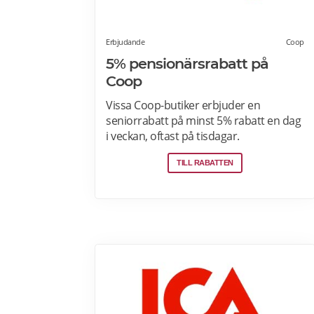
Erbjudande
Coop
5% pensionärsrabatt på
Coop
Vissa Coop-butiker erbjuder en
seniorrabatt på minst 5% rabatt en dag
i veckan, oftast på tisdagar.
Pensionärsrabatten gäller för
TILL RABATTEN
medlemmar som är 65 år eller äldre
enbart vid köp i fysiska Coop-butiker.
Rabatt ges på ett köp den aktuella
rabattdagen, kontakta din Coop-butik
för mer information. Gäller endast
ordinarie priser och kan inte
kombineras med andra rabatter. Läs
mer om pensionärsrabatter på Coop
här.