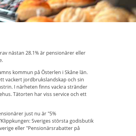
rav nästan 28.1% är pensionärer eller
e.
shamns kommun på Österlen i Skåne län.
i ett vackert jordbrukslandskap och sin
dustrin. I närheten finns vackra stränder
us. Tätorten har viss service och ett
nsionärer just nu är "5%
Klippkungen: Sveriges största godisbutik
verige eller "Pensionärsrabatter på