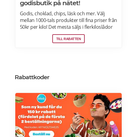
godisbutik på nätet!
Godis, choklad, chips, läsk och mer. Välj
mellan 1000-tals produkter till fina priser från
50kr per kilo! Det mesta säljs i flerkiloslådor
men det finns även förpackningar som
TILL RABATTEN
lämpar sig bra som presenter.
Rabattkoder