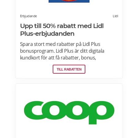
Erbjudande
LIdl
Upp till 50% rabatt med Lidl
Plus-erbjudanden
Spara stort med rabatter på Lidl Plus
bonusprogram. Lidl Plus är ditt digitala
kundkort för att få rabatter, bonus,
skräddarsydda erbjudanden och mycket
TILL RABATTEN
mer varje vecka. Skanna ditt kort varje gång
du gör ett köp i kassan och få automatiskt
många fördelar. Oavsett om du är på
semester utomlands kan du fortsätta att
använda dig av Lidl Plus fördelar. Läs mer
om pensionärsrabatter på Lidl här.