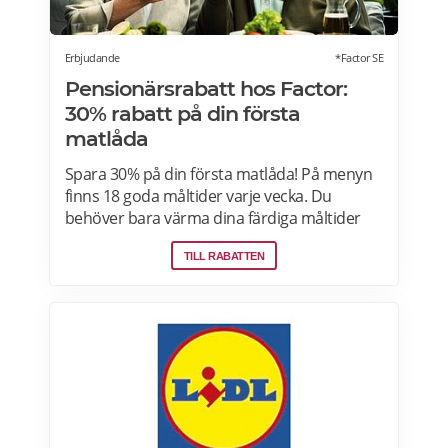
Erbjudande
*Factor SE
Pensionärsrabatt hos Factor:
30% rabatt på din första
matlåda
Spara 30% på din första matlåda! På menyn
finns 18 goda måltider varje vecka. Du
behöver bara värma dina färdiga måltider
från Factor Meals. Med Factor har du alltid
TILL RABATTEN
full kontroll. Du väljer vilka måltider du vill ha.
Du vet exakt vad de innehåller. Du kan alltid
hoppa över en vecka eller avsluta ditt
abonnemang när du vill. Läs mer om
pensionärsrabatter hos Factor här.