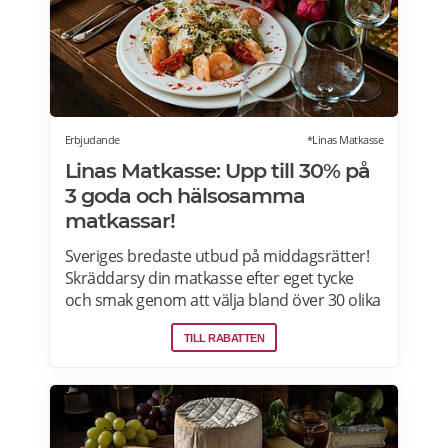
pant. Läs mer om pensionärsrabatter på City
Gross här.
Erbjudande
*Linas Matkasse
Linas Matkasse: Upp till 30% på
3 goda och hälsosamma
matkassar!
Sveriges bredaste utbud på middagsrätter!
Skräddarsy din matkasse efter eget tycke
och smak genom att välja bland över 30 olika
rätter – varje vecka! Din matkasse levereras
TILL RABATTEN
direkt till din dörr. Du kan skräddarsy din
matkasse och välja glutenfria eller laktosfria
maträtter. Läs mer och upptäck hela meny!