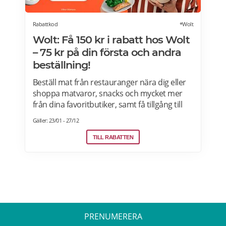
Rabattkod
*Wolt
Wolt: Få 150 kr i rabatt hos Wolt
– 75 kr på din första och andra
beställning!
Beställ mat från restauranger nära dig eller
shoppa matvaror, snacks och mycket mer
från dina favoritbutiker, samt få tillgång till
Wolt. Med Wolt rabattkoden får du 75 kr på
Gäller: 23/01 - 27/12
din första och 75 kr på din andra beställning.
Efter att du klickat på "Till rabatten" får du en
TILL RABATTEN
rabattkod. Uppge denna när du slutför ditt
köp i kassan hos WoltGå till din profil och välj
"lös in kod" Ange koden i rutan och tryck på
Lös in. Krediterna läggs automatiskt till i din
profil.
PRENUMERERA