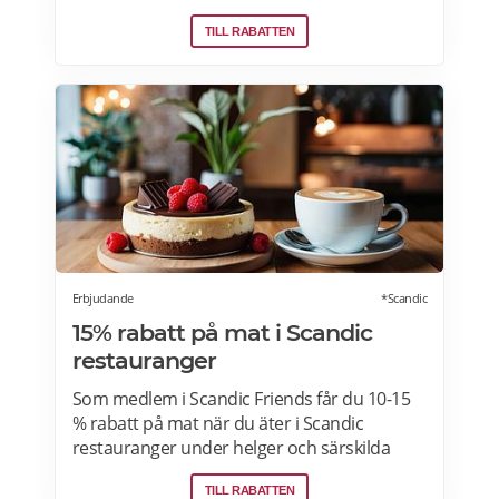
ingenting att bli Willys Plus-kund. Med Willys
TILL RABATTEN
Plus får du fler och bättre erbjudanden med
upp till 50% rabatt varje vecka. Läs mer om
Willys erbjudanden här.
Erbjudande
*Scandic
15% rabatt på mat i Scandic
restauranger
Som medlem i Scandic Friends får du 10-15
% rabatt på mat när du äter i Scandic
restauranger under helger och särskilda
helgdagar (vardagar). Rabatten gäller även i
TILL RABATTEN
hotellshoppen. Rabatt på mat gäller från