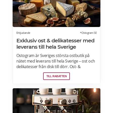
Erbjudande
*Ostogram SE
Exklusiv ost & delikatesser med
leverans till hela Sverige
Ostogram är Sveriges största ostbutik på
nätet med leverans till hela Sverige – ost och
delikatesser från disk till dörr. Ost- &
charkprodukter. Färdiga presentlådor.
TILL RABATTEN
Ostbrickor. Ostogram skickar alla paket med
Postnord med tjänsten "Mypack home" vilket
innebär att paketet ställs utanför dörren vid
leverans. Läs mer om Ostogram
erbjudanden här>>>