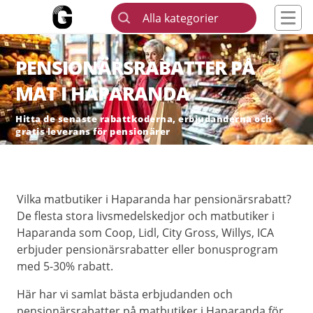
Alla kategorier
PENSIONÄRSRABATTER PÅ
MAT I HAPARANDA
Hitta de senaste rabattkoderna, erbjudanderna och
gratis leverans för pensionärer
Vilka matbutiker i Haparanda har pensionärsrabatt?
De flesta stora livsmedelskedjor och matbutiker i
Haparanda som Coop, Lidl, City Gross, Willys, ICA
erbjuder pensionärsrabatter eller bonusprogram
med 5-30% rabatt.
Här har vi samlat bästa erbjudanden och
pensionärsrabatter på matbutiker i Haparanda för