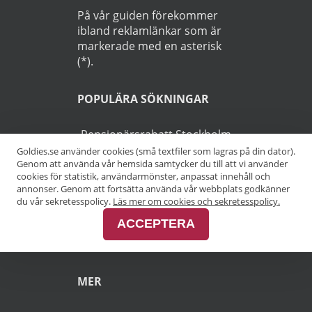
På vår guiden förekommer
ibland reklamlänkar som är
markerade med en asterisk
(*).
POPULÄRA SÖKNINGAR
Pensionärsrabatt Stockholm
Goldies.se använder cookies (små textfiler som lagras på din dator).
Genom att använda vår hemsida samtycker du till att vi använder
Pensionärsrabatt Göteborg
cookies för statistik, användarmönster, anpassat innehåll och
annonser. Genom att fortsätta använda vår webbplats godkänner
Pensionärsrabatt Malmö
du vår sekretesspolicy.
Läs mer om cookies och sekretesspolicy.
ACCEPTERA
Pensionärsrabatt Skåne
MER