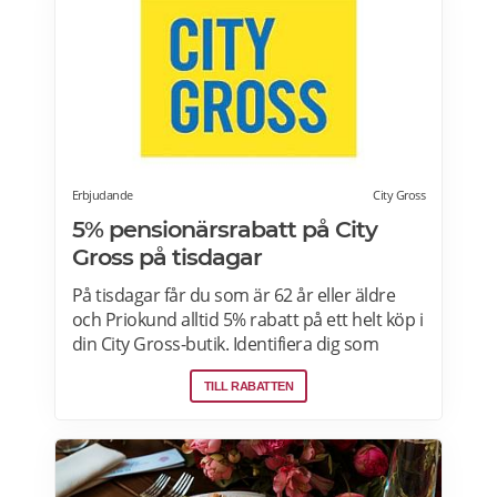
och online. Välj din favoritbutik för att se
aktuella erbjudanden. Läs mer om
pensionärsrabatter på ICA här.
Erbjudande
City Gross
5% pensionärsrabatt på City
Gross på tisdagar
På tisdagar får du som är 62 år eller äldre
och Priokund alltid 5% rabatt på ett helt köp i
din City Gross-butik. Identifiera dig som
Priokund och säg bara till i kassan i butiken
TILL RABATTEN
så löser vi in rabatten. Gäller ej citygross.se,
spel, tidningar, tobak, tobaksfria
nikotinprodukter, läkemedel,
välgörenhetsprodukter,
modersmjölksersättning, presentkort och