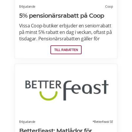
Erbjudande
Coop
5% pensionärsrabatt på Coop
Vissa Coop-butiker erbjuder en seniorrabatt
på minst 5% rabatt en dag i veckan, oftast på
tisdagar. Pensionärsrabatten gäller för
medlemmar som är 65 år eller äldre enbart
TILL RABATTEN
vid köp i fysiska Coop-butiker. Rabatt ges på
ett köp den aktuella rabattdagen, kontakta
din Coop-butik för mer information. Gäller
endast ordinarie priser och kan inte
kombineras med andra rabatter. Läs mer
om pensionärsrabatter på Coop här.
Erbjudande
*Betterfeast SE
BetterFeast: Matlådor för