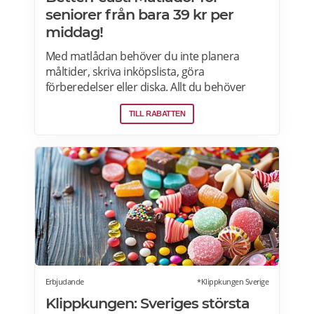
seniorer från bara 39 kr per
middag!
Med matlådan behöver du inte planera
måltider, skriva inköpslista, göra
förberedelser eller diska. Allt du behöver
göra är att värma maten och så är det
TILL RABATTEN
färdigt för servering! Betterfeast handlar,
lagar och levererar maten åt dig! BetterFeast
matlådor är tillagade med omsorg av
professionella kockar. Våra favoriträtter är
Vikingagryta, Pasta med kyckling och Tarte
flambée med crème fraiche, bacon och lök.
Läs mer om rabatter på din första matlåda
hos Betterfeast här.
Erbjudande
*Klippkungen Sverige
Klippkungen: Sveriges största