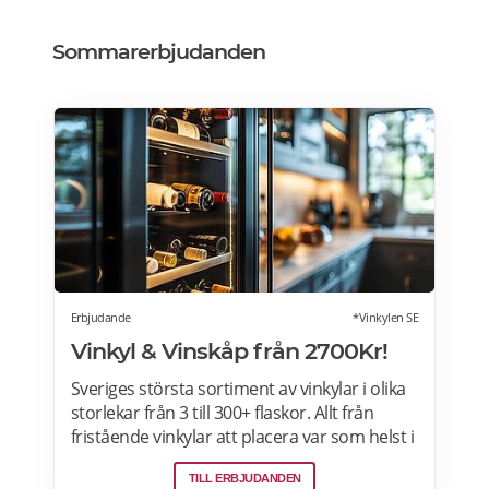
Sommarerbjudanden
Erbjudande
*Vinkylen SE
Vinkyl & Vinskåp från 2700Kr!
Sveriges största sortiment av vinkylar i olika
storlekar från 3 till 300+ flaskor. Allt från
fristående vinkylar att placera var som helst i
hemmet, till inbyggda eller integrerbara
TILL ERBJUDANDEN
vinkylar som elegant smälter in i