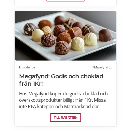
köksdesignen. Kombinerad vinkyl och ölkyl.
Designa din vinkyl i vilken färg du vill! Läs
mer>>>
Erbjudande
*Megafynd SE
Megafynd: Godis och choklad
från 1Kr!
Hos Megafynd köper du godis, choklad och
överskottsprodukter billigt från 1Kr. Missa
inte REA-kategori och Matmarknad där
Megafynd har hundratals aktuella
TILL RABATTEN
erbjudanden varje dag. Läs mer om
erbjudande här>>>