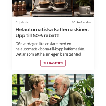
Erbjudande
*CoffeeFriend.se
Helautomatiska kaffemaskiner:
Upp till 50% rabatt!
Gör vardagen lite enklare med en
helautomatisk böna-till-kopp kaffemaskin.
Det är som att ha sin egen barista! Med
kaffemaskiner har du möjlighet att finjustera
TILL RABATTEN
styrka, temperatur, arominställning
kaffe/mjölkratio och storlek. Se bästa
erbjudanden på kaffemaskiner här.