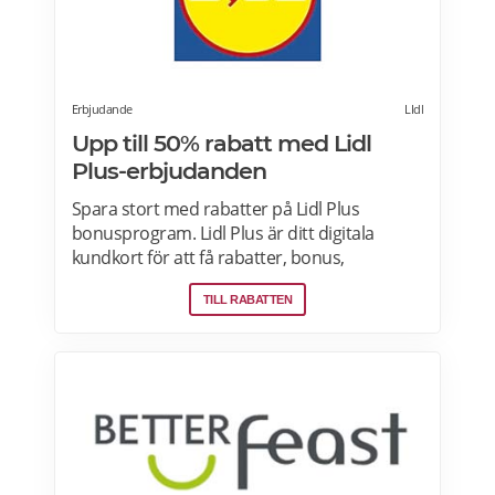
Erbjudande
LIdl
Upp till 50% rabatt med Lidl
Plus-erbjudanden
Spara stort med rabatter på Lidl Plus
bonusprogram. Lidl Plus är ditt digitala
kundkort för att få rabatter, bonus,
skräddarsydda erbjudanden och mycket
TILL RABATTEN
mer varje vecka. Skanna ditt kort varje gång
du gör ett köp i kassan och få automatiskt
många fördelar. Oavsett om du är på
semester utomlands kan du fortsätta att
använda dig av Lidl Plus fördelar. Läs mer
om pensionärsrabatter på Lidl här.