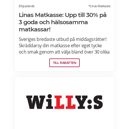
Erbjudande
*Linas Matkasse
Linas Matkasse: Upp till 30% på
3 goda och hälsosamma
matkassar!
Sveriges bredaste utbud på middagsrätter!
Skräddarsy din matkasse efter eget tycke
och smak genom att välja bland över 30 olika
rätter – varje vecka! Din matkasse levereras
TILL RABATTEN
direkt till din dörr. Du kan skräddarsy din
matkasse och välja glutenfria eller laktosfria
maträtter. Läs mer och upptäck hela meny!