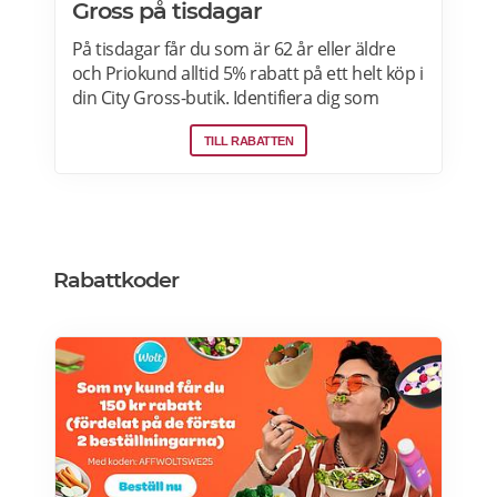
Gross på tisdagar
På tisdagar får du som är 62 år eller äldre
och Priokund alltid 5% rabatt på ett helt köp i
din City Gross-butik. Identifiera dig som
Priokund och säg bara till i kassan i butiken
TILL RABATTEN
så löser vi in rabatten. Gäller ej citygross.se,
spel, tidningar, tobak, tobaksfria
nikotinprodukter, läkemedel,
välgörenhetsprodukter,
modersmjölksersättning, presentkort och
pant. Läs mer om pensionärsrabatter på City
Rabattkoder
Gross här.