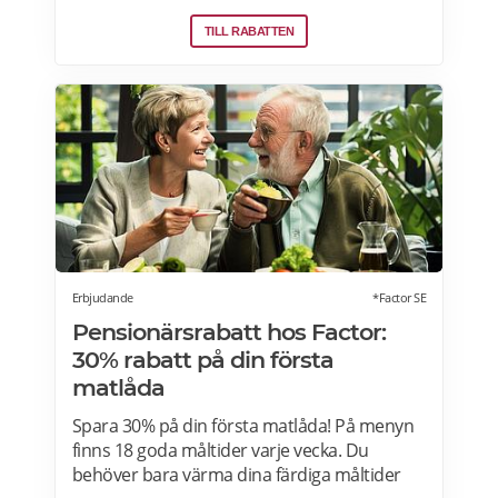
medlemmar som är 65 år eller äldre enbart
TILL RABATTEN
vid köp i fysiska Coop-butiker. Rabatt ges på
ett köp den aktuella rabattdagen, kontakta
din Coop-butik för mer information. Gäller
endast ordinarie priser och kan inte
kombineras med andra rabatter. Läs mer
om pensionärsrabatter på Coop här.
Erbjudande
*Factor SE
Pensionärsrabatt hos Factor:
30% rabatt på din första
matlåda
Spara 30% på din första matlåda! På menyn
finns 18 goda måltider varje vecka. Du
behöver bara värma dina färdiga måltider