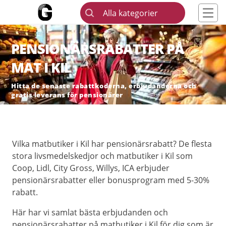
Alla kategorier
PENSIONÄRSRABATTER PÅ
MAT I KIL
Hitta de senaste rabattkoderna, erbjudanderna och
gratis leverans för pensionärer
Vilka matbutiker i Kil har pensionärsrabatt? De flesta
stora livsmedelskedjor och matbutiker i Kil som
Coop, Lidl, City Gross, Willys, ICA erbjuder
pensionärsrabatter eller bonusprogram med 5-30%
rabatt.
Här har vi samlat bästa erbjudanden och
pensionärsrabatter på matbutiker i Kil för dig som är