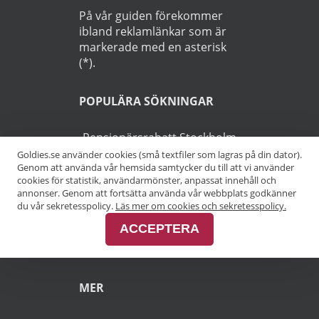
På vår guiden förekommer
ibland reklamlänkar som är
markerade med en asterisk
(*).
POPULÄRA SÖKNINGAR
Pensionärsrabatt Stockholm
Goldies.se använder cookies (små textfiler som lagras på din dator).
Genom att använda vår hemsida samtycker du till att vi använder
Pensionärsrabatt Göteborg
cookies för statistik, användarmönster, anpassat innehåll och
annonser. Genom att fortsätta använda vår webbplats godkänner
Pensionärsrabatt Malmö
du vår sekretesspolicy.
Läs mer om cookies och sekretesspolicy.
ACCEPTERA
Pensionärsrabatt Skåne
MER