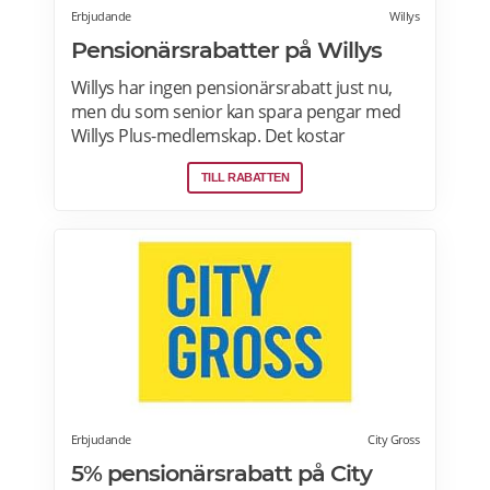
Erbjudande
Willys
Pensionärsrabatter på Willys
Willys har ingen pensionärsrabatt just nu,
men du som senior kan spara pengar med
Willys Plus-medlemskap. Det kostar
ingenting att bli Willys Plus-kund. Med Willys
TILL RABATTEN
Plus får du fler och bättre erbjudanden med
upp till 50% rabatt varje vecka. Läs mer om
Willys erbjudanden här.
Erbjudande
City Gross
5% pensionärsrabatt på City