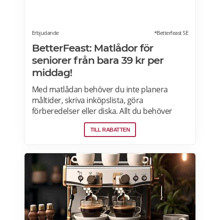
Erbjudande
*Betterfeast SE
BetterFeast: Matlådor för
seniorer från bara 39 kr per
middag!
Med matlådan behöver du inte planera
måltider, skriva inköpslista, göra
förberedelser eller diska. Allt du behöver
göra är att värma maten och så är det
TILL RABATTEN
färdigt för servering! Betterfeast handlar,
lagar och levererar maten åt dig! BetterFeast
matlådor är tillagade med omsorg av
professionella kockar. Våra favoriträtter är
Vikingagryta, Pasta med kyckling och Tarte
flambée med crème fraiche, bacon och lök.
Läs mer om rabatter på din första matlåda
hos Betterfeast här.