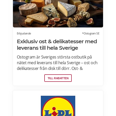
kombineras med andra middagspaket och
erbjudanden, exempelvis vid julbord,
nyårspaket eller after work. Undantag gäller
för alla Scandic Go-hotell och Grand Hotel
Oslo by Scandic. Läs mer>>>
Erbjudande
*Ostogram SE
Exklusiv ost & delikatesser med
leverans till hela Sverige
Ostogram är Sveriges största ostbutik på
nätet med leverans till hela Sverige – ost och
delikatesser från disk till dörr. Ost- &
charkprodukter. Färdiga presentlådor.
TILL RABATTEN
Ostbrickor. Ostogram skickar alla paket med
Postnord med tjänsten "Mypack home" vilket
innebär att paketet ställs utanför dörren vid
leverans. Läs mer om Ostogram
erbjudanden här>>>