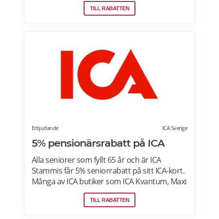
från Factor Meals. Med Factor har du alltid
TILL RABATTEN
full kontroll. Du väljer vilka måltider du vill ha.
Du vet exakt vad de innehåller. Du kan alltid
hoppa över en vecka eller avsluta ditt
abonnemang när du vill. Läs mer om
pensionärsrabatter hos Factor här.
Erbjudande
ICA Sverige
5% pensionärsrabatt på ICA
Alla seniorer som fyllt 65 år och är ICA
Stammis får 5% seniorrabatt på sitt ICA-kort.
Många av ICA butiker som ICA Kvantum, Maxi
Stormarknad eller ICA Supermarket erbjuder
TILL RABATTEN
pensionärsrabatt. Läs mer om vilken ICA-
butik som erbjuder pensionärsrabatt i din