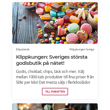
stad. Gäller vissa dagar i veckan både i butik
och online. Välj din favoritbutik för att se
aktuella erbjudanden. Läs mer om
pensionärsrabatter på ICA här.
Erbjudande
*Klippkungen Sverige
Klippkungen: Sveriges största
godisbutik på nätet!
Godis, choklad, chips, läsk och mer. Välj
mellan 1000-tals produkter till fina priser från
50kr per kilo! Det mesta säljs i flerkiloslådor
men det finns även förpackningar som
TILL RABATTEN
lämpar sig bra som presenter.