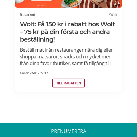
Rabattkod
*Wolt
Wolt: Få 150 kr i rabatt hos Wolt
– 75 kr på din första och andra
beställning!
Beställ mat från restauranger nära dig eller
shoppa matvaror, snacks och mycket mer
från dina favoritbutiker, samt få tillgång till
Wolt. Med Wolt rabattkoden får du 75 kr på
Gäller: 23/01 - 27/12
din första och 75 kr på din andra beställning.
Efter att du klickat på "Till rabatten" får du en
TILL RABATTEN
rabattkod. Uppge denna när du slutför ditt
köp i kassan hos WoltGå till din profil och välj
"lös in kod" Ange koden i rutan och tryck på
Lös in. Krediterna läggs automatiskt till i din
profil.
PRENUMERERA