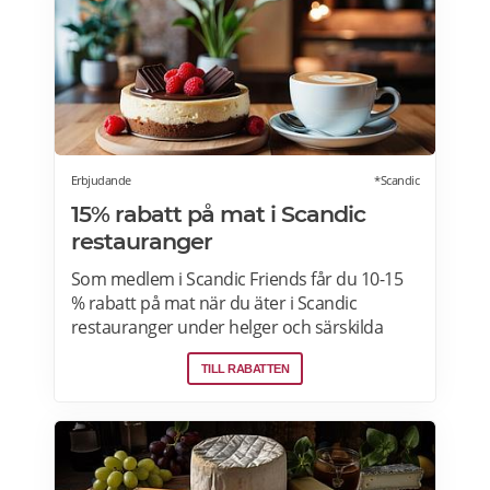
Erbjudande
*Scandic
15% rabatt på mat i Scandic
restauranger
Som medlem i Scandic Friends får du 10-15
% rabatt på mat när du äter i Scandic
restauranger under helger och särskilda
helgdagar (vardagar). Rabatten gäller även i
TILL RABATTEN
hotellshoppen. Rabatt på mat gäller från
fredag till söndag, oavsett om du är gäst eller
bara kommer förbi. Rabatten gäller på mat
men inte dryck. Du får ta med dig 5 vänner
(totalt 6 personer). Rabatten kan inte