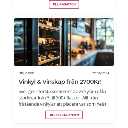
TILL RABATTEN
erbjudanden varje dag. Läs mer om
erbjudande här>>>
Erbjudande
*Vinkylen SE
Vinkyl & Vinskåp från 2700Kr!
Sveriges största sortiment av vinkylar i olika
storlekar från 3 till 300+ flaskor. Allt från
fristående vinkylar att placera var som helst i
hemmet, till inbyggda eller integrerbara
TILL ERBJUDANDEN
vinkylar som elegant smälter in i
köksdesignen. Kombinerad vinkyl och ölkyl.