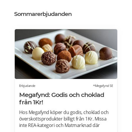
Sommarerbjudanden
Erbjudande
*Megafynd SE
Megafynd: Godis och choklad
från 1Kr!
Hos Megafynd köper du godis, choklad och
överskottsprodukter billigt från 1Kr. Missa
inte REA-kategori och Matmarknad där
Megafynd har hundratals aktuella