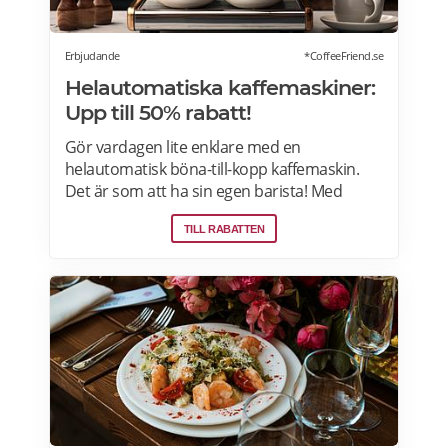
Erbjudande
*CoffeeFriend.se
Helautomatiska kaffemaskiner:
Upp till 50% rabatt!
Gör vardagen lite enklare med en
helautomatisk böna-till-kopp kaffemaskin.
Det är som att ha sin egen barista! Med
kaffemaskiner har du möjlighet att finjustera
TILL RABATTEN
styrka, temperatur, arominställning
kaffe/mjölkratio och storlek. Se bästa
erbjudanden på kaffemaskiner här.