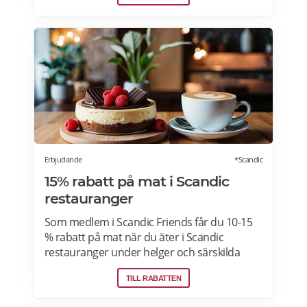
ett köp den aktuella rabattdagen, kontakta
din Coop-butik för mer information. Gäller
endast ordinarie priser och kan inte
kombineras med andra rabatter. Läs mer
om pensionärsrabatter på Coop här.
Erbjudande
*Scandic
15% rabatt på mat i Scandic
restauranger
Som medlem i Scandic Friends får du 10-15
% rabatt på mat när du äter i Scandic
restauranger under helger och särskilda
helgdagar (vardagar). Rabatten gäller även i
TILL RABATTEN
hotellshoppen. Rabatt på mat gäller från
fredag till söndag, oavsett om du är gäst eller