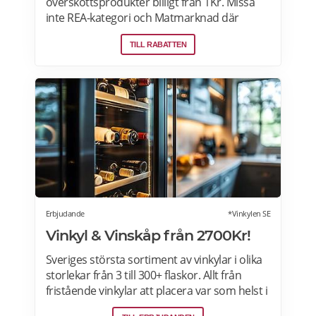
överskottsprodukter billigt från 1Kr. Missa
inte REA-kategori och Matmarknad där
Megafynd har hundratals aktuella
TILL RABATTEN
erbjudanden varje dag. Läs mer om
erbjudande här>>>
Erbjudande
*Vinkylen SE
Vinkyl & Vinskåp från 2700Kr!
Sveriges största sortiment av vinkylar i olika
storlekar från 3 till 300+ flaskor. Allt från
fristående vinkylar att placera var som helst i
hemmet, till inbyggda eller integrerbara