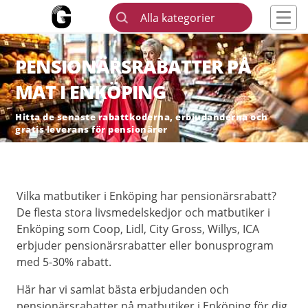
Alla kategorier
PENSIONÄRSRABATTER PÅ
MAT I ENKÖPING
Hitta de senaste rabattkoderna, erbjudanderna och
gratis leverans för pensionärer
Vilka matbutiker i Enköping har pensionärsrabatt?
De flesta stora livsmedelskedjor och matbutiker i
Enköping som Coop, Lidl, City Gross, Willys, ICA
erbjuder pensionärsrabatter eller bonusprogram
med 5-30% rabatt.
Här har vi samlat bästa erbjudanden och
pensionärsrabatter på matbutiker i Enköping för dig