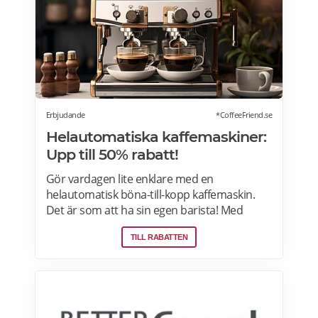
modersmjölksersättning, presentkort och
pant. Läs mer om pensionärsrabatter på City
Gross här.
Erbjudande
*CoffeeFriend.se
Helautomatiska kaffemaskiner:
Upp till 50% rabatt!
Gör vardagen lite enklare med en
helautomatisk böna-till-kopp kaffemaskin.
Det är som att ha sin egen barista! Med
kaffemaskiner har du möjlighet att finjustera
TILL RABATTEN
styrka, temperatur, arominställning
kaffe/mjölkratio och storlek. Se bästa
erbjudanden på kaffemaskiner här.