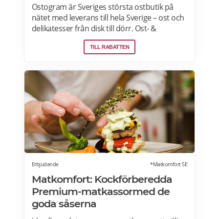
Ostogram är Sveriges största ostbutik på
nätet med leverans till hela Sverige – ost och
delikatesser från disk till dörr. Ost- &
charkprodukter. Färdiga presentlådor.
TILL RABATTEN
Ostbrickor. Ostogram skickar alla paket med
Postnord med tjänsten "Mypack home" vilket
innebär att paketet ställs utanför dörren vid
leverans. Läs mer om Ostogram
erbjudanden här>>>
Erbjudande
*Matkomfort SE
Matkomfort: Kockförberedda
Premium-matkassormed de
goda såserna