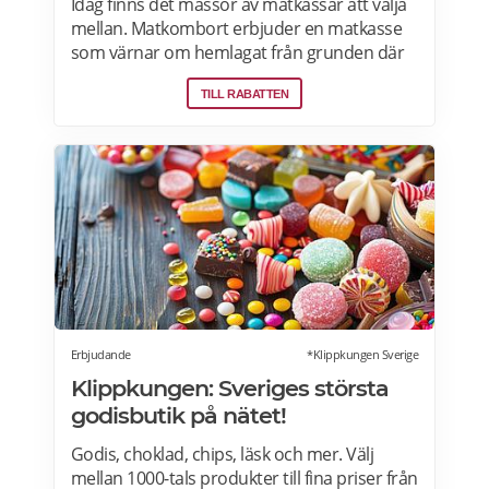
Idag finns det massor av matkassar att välja
mellan. Matkombort erbjuder en matkasse
som värnar om hemlagat från grunden där
fokus ligger på att det ska vara enkelt för
TILL RABATTEN
vem som helst att färdigställa middagarna
och att det ska smaka gott. Ingen
bindningstid och alltid fri frakt. Läs mer om
Matkomfort erbjudanden här>>>
Erbjudande
*Klippkungen Sverige
Klippkungen: Sveriges största
godisbutik på nätet!
Godis, choklad, chips, läsk och mer. Välj
mellan 1000-tals produkter till fina priser från