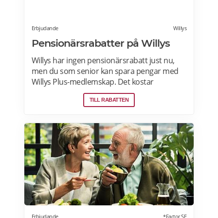
Erbjudande
Willys
Pensionärsrabatter på Willys
Willys har ingen pensionärsrabatt just nu,
men du som senior kan spara pengar med
Willys Plus-medlemskap. Det kostar
ingenting att bli Willys Plus-kund. Med Willys
TILL RABATTEN
Plus får du fler och bättre erbjudanden med
upp till 50% rabatt varje vecka. Läs mer om
Willys erbjudanden här.
Erbjudande
*Factor SE