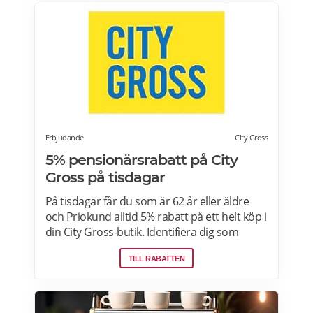
bara kommer förbi. Rabatten gäller på mat
men inte dryck. Du får ta med dig 5 vänner
(totalt 6 personer). Rabatten kan inte
kombineras med andra middagspaket och
erbjudanden, exempelvis vid julbord,
nyårspaket eller after work. Undantag gäller
för alla Scandic Go-hotell och Grand Hotel
Oslo by Scandic. Läs mer>>>
Erbjudande
City Gross
5% pensionärsrabatt på City
Gross på tisdagar
På tisdagar får du som är 62 år eller äldre
och Priokund alltid 5% rabatt på ett helt köp i
din City Gross-butik. Identifiera dig som
Priokund och säg bara till i kassan i butiken
TILL RABATTEN
så löser vi in rabatten. Gäller ej citygross.se,
spel, tidningar, tobak, tobaksfria
nikotinprodukter, läkemedel,
välgörenhetsprodukter,