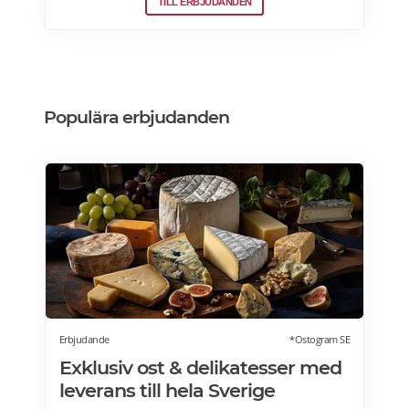
TILL ERBJUDANDEN
vinkylar som elegant smälter in i
köksdesignen. Kombinerad vinkyl och ölkyl.
Designa din vinkyl i vilken färg du vill! Läs
mer>>>
Populära erbjudanden
Erbjudande
*Ostogram SE
Exklusiv ost & delikatesser med
leverans till hela Sverige