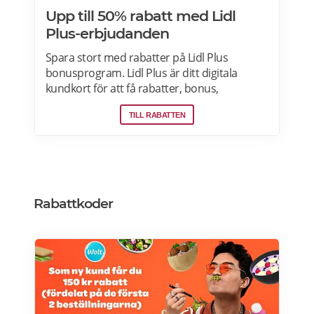
Upp till 50% rabatt med Lidl
Plus-erbjudanden
Spara stort med rabatter på Lidl Plus
bonusprogram. Lidl Plus är ditt digitala
kundkort för att få rabatter, bonus,
skräddarsydda erbjudanden och mycket
TILL RABATTEN
mer varje vecka. Skanna ditt kort varje gång
du gör ett köp i kassan och få automatiskt
många fördelar. Oavsett om du är på
semester utomlands kan du fortsätta att
använda dig av Lidl Plus fördelar. Läs mer
om pensionärsrabatter på Lidl här.
Rabattkoder