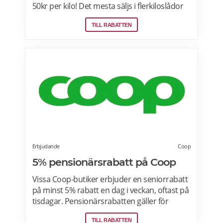
50kr per kilo! Det mesta säljs i flerkiloslådor
men det finns även förpackningar som
TILL RABATTEN
lämpar sig bra som presenter.
Erbjudande
Coop
5% pensionärsrabatt på Coop
Vissa Coop-butiker erbjuder en seniorrabatt
på minst 5% rabatt en dag i veckan, oftast på
tisdagar. Pensionärsrabatten gäller för
medlemmar som är 65 år eller äldre enbart
TILL RABATTEN
vid köp i fysiska Coop-butiker. Rabatt ges på