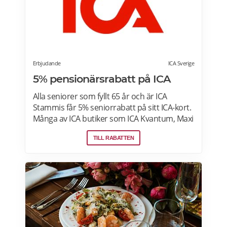
Läs mer om rabatter på din första matlåda
hos Betterfeast här.
Erbjudande
ICA Sverige
5% pensionärsrabatt på ICA
Alla seniorer som fyllt 65 år och är ICA
Stammis får 5% seniorrabatt på sitt ICA-kort.
Många av ICA butiker som ICA Kvantum, Maxi
Stormarknad eller ICA Supermarket erbjuder
TILL RABATTEN
pensionärsrabatt. Läs mer om vilken ICA-
butik som erbjuder pensionärsrabatt i din
stad. Gäller vissa dagar i veckan både i butik
och online. Välj din favoritbutik för att se
aktuella erbjudanden. Läs mer om
pensionärsrabatter på ICA här.