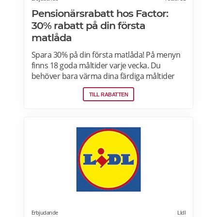
Pensionärsrabatt hos Factor:
30% rabatt på din första
matlåda
Spara 30% på din första matlåda! På menyn
finns 18 goda måltider varje vecka. Du
behöver bara värma dina färdiga måltider
från Factor Meals. Med Factor har du alltid
TILL RABATTEN
full kontroll. Du väljer vilka måltider du vill ha.
Du vet exakt vad de innehåller. Du kan alltid
hoppa över en vecka eller avsluta ditt
abonnemang när du vill. Läs mer om
pensionärsrabatter hos Factor här.
Erbjudande
LIdl