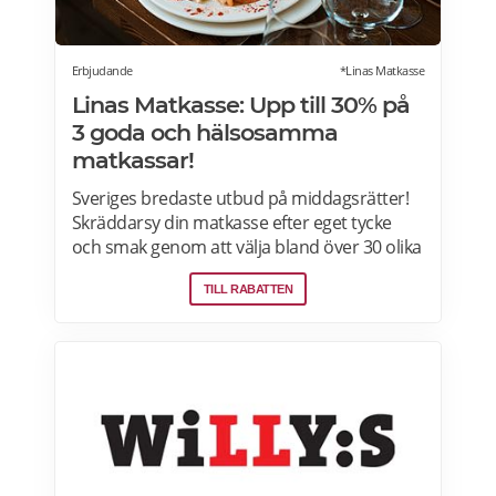
Erbjudande
*Linas Matkasse
Linas Matkasse: Upp till 30% på
3 goda och hälsosamma
matkassar!
Sveriges bredaste utbud på middagsrätter!
Skräddarsy din matkasse efter eget tycke
och smak genom att välja bland över 30 olika
rätter – varje vecka! Din matkasse levereras
TILL RABATTEN
direkt till din dörr. Du kan skräddarsy din
matkasse och välja glutenfria eller laktosfria
maträtter. Läs mer och upptäck hela meny!