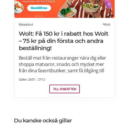
Rabattkod
*Wolt
Wolt: Få 150 kr i rabatt hos Wolt
– 75 kr på din första och andra
beställning!
Beställ mat från restauranger nära dig eller
shoppa matvaror, snacks och mycket mer
från dina favoritbutiker, samt få tillgång till
Wolt. Med Wolt rabattkoden får du 75 kr på
Gäller: 23/01 - 27/12
din första och 75 kr på din andra beställning.
Efter att du klickat på "Till rabatten" får du en
TILL RABATTEN
rabattkod. Uppge denna när du slutför ditt
köp i kassan hos WoltGå till din profil och välj
"lös in kod" Ange koden i rutan och tryck på
Lös in. Krediterna läggs automatiskt till i din
Du kanske också gillar
profil.