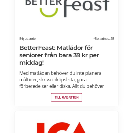
Erbjudande
*Betterfeast SE
BetterFeast: Matlådor för
seniorer från bara 39 kr per
middag!
Med matlådan behöver du inte planera
måltider, skriva inköpslista, göra
förberedelser eller diska. Allt du behöver
göra är att värma maten och så är det
TILL RABATTEN
färdigt för servering! Betterfeast handlar,
lagar och levererar maten åt dig! BetterFeast
matlådor är tillagade med omsorg av
professionella kockar. Våra favoriträtter är
Vikingagryta, Pasta med kyckling och Tarte
flambée med crème fraiche, bacon och lök.