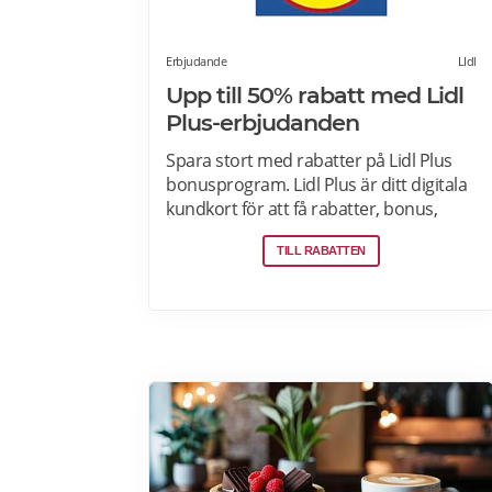
Erbjudande
LIdl
Upp till 50% rabatt med Lidl
Plus-erbjudanden
Spara stort med rabatter på Lidl Plus
bonusprogram. Lidl Plus är ditt digitala
kundkort för att få rabatter, bonus,
skräddarsydda erbjudanden och
TILL RABATTEN
mycket mer varje vecka. Skanna ditt
kort varje gång du gör ett köp i kassan
och få automatiskt många fördelar.
Oavsett om du är på semester
utomlands kan du fortsätta att använda
dig av Lidl Plus fördelar. Läs mer om
pensionärsrabatter på Lidl här.