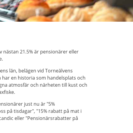
v nästan 21.5% är pensionärer eller
e.
ens län, belägen vid Torneälvens
n har en historia som handelsplats och
ugna atmosfär och närheten till kust och
axfiske.
nsionärer just nu är "5%
ss på tisdagar", "15% rabatt på mat i
andic eller "Pensionärsrabatter på