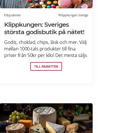
Erbjudande
*Klippkungen Sverige
Klippkungen: Sveriges
största godisbutik på nätet!
Godis, choklad, chips, läsk och mer. Välj
mellan 1000-tals produkter till fina
priser från 50kr per kilo! Det mesta säljs
i flerkiloslådor men det finns även
TILL RABATTEN
förpackningar som lämpar sig bra som
presenter.