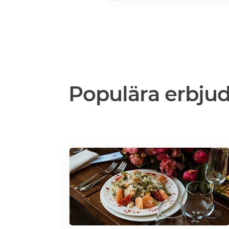
mer>>>
Populära erbju