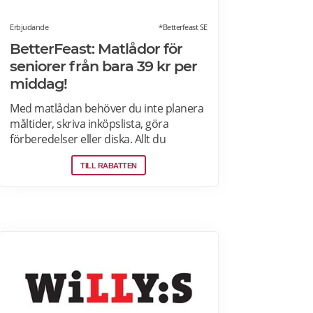
Erbjudande
*Betterfeast SE
BetterFeast: Matlådor för
seniorer från bara 39 kr per
middag!
Med matlådan behöver du inte planera
måltider, skriva inköpslista, göra
förberedelser eller diska. Allt du
behöver göra är att värma maten och
TILL RABATTEN
så är det färdigt för servering!
Betterfeast handlar, lagar och levererar
maten åt dig! BetterFeast matlådor är
tillagade med omsorg av professionella
kockar. Våra favoriträtter är
Vikingagryta, Pasta med kyckling och
Tarte flambée med crème fraiche,
bacon och lök. Läs mer om rabatter på
din första matlåda hos Betterfeast här.