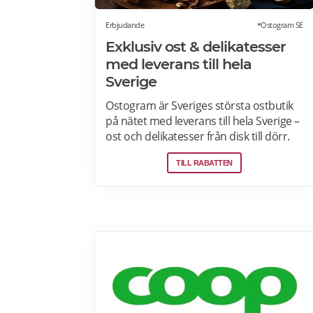
Erbjudande
*Ostogram SE
Exklusiv ost & delikatesser
med leverans till hela
Sverige
Ostogram är Sveriges största ostbutik
på nätet med leverans till hela Sverige –
ost och delikatesser från disk till dörr.
Ost- & charkprodukter. Färdiga
TILL RABATTEN
presentlådor. Ostbrickor. Ostogram
skickar alla paket med Postnord med
tjänsten "Mypack home" vilket innebär
att paketet ställs utanför dörren vid
leverans. Läs mer om Ostogram
erbjudanden här>>>