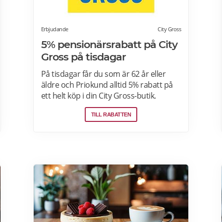
Erbjudande
City Gross
5% pensionärsrabatt på City
Gross på tisdagar
På tisdagar får du som är 62 år eller
äldre och Priokund alltid 5% rabatt på
ett helt köp i din City Gross-butik.
Identifiera dig som Priokund och säg
TILL RABATTEN
bara till i kassan i butiken så löser vi in
rabatten. Gäller ej citygross.se, spel,
tidningar, tobak, tobaksfria
nikotinprodukter, läkemedel,
välgörenhetsprodukter,
modersmjölksersättning, presentkort
och pant. Läs mer om
pensionärsrabatter på City Gross här.