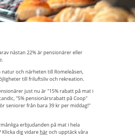
arav nästan 22% är pensionärer eller
e.
a natur och närheten till Romeleåsen,
ligheter till friluftsliv och rekreation.
sionärer just nu är "15% rabatt på mat i
candic, "5% pensionärsrabatt på Coop"
för seniorer från bara 39 kr per middag!"
örmånliga erbjudanden på mat i hela
Klicka dig vidare
här
och upptäck våra