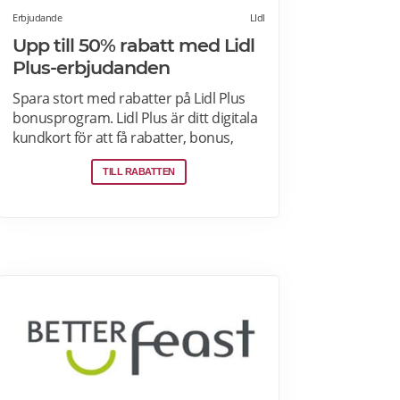
Erbjudande
LIdl
Upp till 50% rabatt med Lidl
Plus-erbjudanden
Spara stort med rabatter på Lidl Plus
bonusprogram. Lidl Plus är ditt digitala
kundkort för att få rabatter, bonus,
skräddarsydda erbjudanden och
TILL RABATTEN
mycket mer varje vecka. Skanna ditt
kort varje gång du gör ett köp i kassan
och få automatiskt många fördelar.
Oavsett om du är på semester
utomlands kan du fortsätta att använda
dig av Lidl Plus fördelar. Läs mer om
pensionärsrabatter på Lidl här.