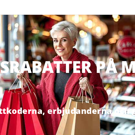
SRABATTER PÅ M
ttkoderna, erbjudanderna och g