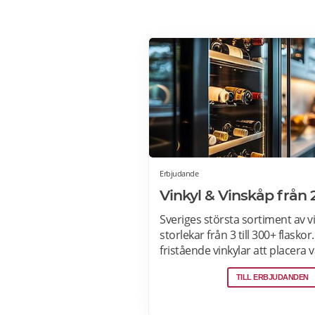
Erbjudande
Vinkyl & Vinskåp från 
Sveriges största sortiment av vin
storlekar från 3 till 300+ flaskor.
fristående vinkylar att placera 
hemmet, till inbyggda eller int
TILL ERBJUDANDEN
vinkylar som elegant smälter in 
köksdesignen. Kombinerad vinky
Designa din vinkyl i vilken färg du