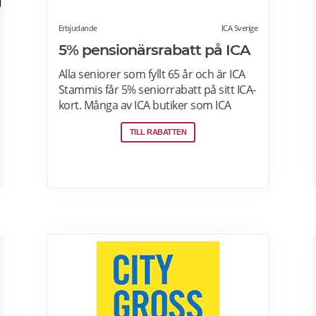
Erbjudande
ICA Sverige
5% pensionärsrabatt på ICA
Alla seniorer som fyllt 65 år och är ICA
Stammis får 5% seniorrabatt på sitt ICA-
kort. Många av ICA butiker som ICA
Kvantum, Maxi Stormarknad eller ICA
TILL RABATTEN
Supermarket erbjuder
pensionärsrabatt. Läs mer om vilken
ICA-butik som erbjuder
pensionärsrabatt i din stad. Gäller vissa
dagar i veckan både i butik och online.
Välj din favoritbutik för att se aktuella
erbjudanden. Läs mer om
pensionärsrabatter på ICA här.