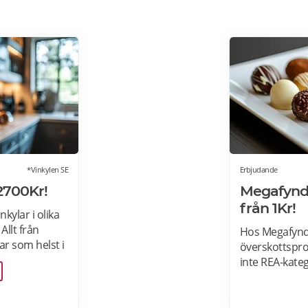
*Vinkylen SE
Erbjudande
2700Kr!
Megafynd:
från 1Kr!
kylar i olika
 Allt från
Hos Megafynd 
var som helst i
överskottsprod
egrerbara
inte REA-kate
i
Megafynd har 
l och ölkyl.
erbjudanden v
 vill! Läs
erbjudande h