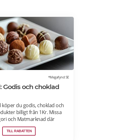
*Megafynd SE
 Godis och choklad
köper du godis, choklad och
ukter billigt från 1Kr. Missa
gori och Matmarknad där
hundratals aktuella
TILL RABATTEN
arje dag. Läs mer om
är>>>