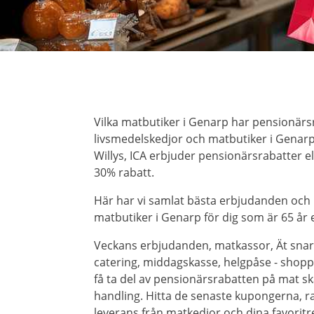
Vilka matbutiker i Genarp har pensionärsr
livsmedelskedjor och matbutiker i Genarp 
Willys, ICA erbjuder pensionärsrabatter 
30% rabatt.
Här har vi samlat bästa erbjudanden och
matbutiker i Genarp för dig som är 65 år e
Veckans erbjudanden, matkassor, Ät snar
catering, middagskasse, helgpåse - shoppa 
få ta del av pensionärsrabatten på mat ska
handling. Hitta de senaste kupongerna, r
leverans från matkedjor och dina favorit