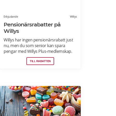
Erbjudande
Willys
Pensionärsrabatter på
Willys
Willys har ingen pensionärsrabatt just
nu, men du som senior kan spara
pengar med Willys Plus-medlemskap.
Det kostar ingenting att bli Willys Plus-
TILL RABATTEN
kund. Med Willys Plus får du fler och
bättre erbjudanden med upp till 50%
rabatt varje vecka. Läs mer om Willys
erbjudanden här.