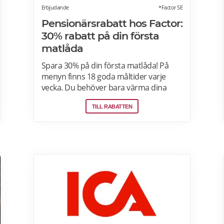
Erbjudande
*Factor SE
Pensionärsrabatt hos Factor:
30% rabatt på din första
matlåda
Spara 30% på din första matlåda! På
menyn finns 18 goda måltider varje
vecka. Du behöver bara värma dina
färdiga måltider från Factor Meals. Med
TILL RABATTEN
Factor har du alltid full kontroll. Du
väljer vilka måltider du vill ha. Du vet
exakt vad de innehåller. Du kan alltid
hoppa över en vecka eller avsluta ditt
abonnemang när du vill. Läs mer om
pensionärsrabatter hos Factor här.