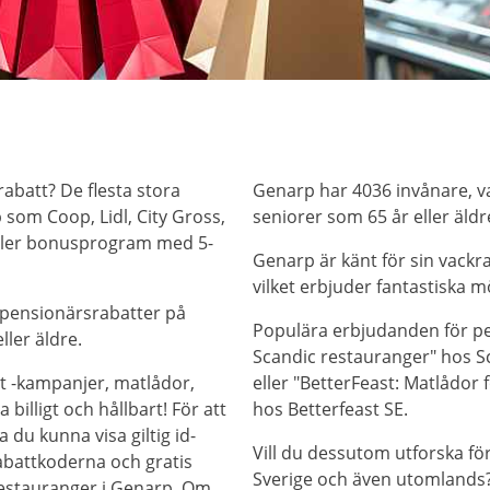
abatt? De flesta stora
Genarp har 4036 invånare, v
som Coop, Lidl, City Gross,
seniorer som 65 år eller äldr
eller bonusprogram med 5-
Genarp är känt för sin vackr
vilket erbjuder fantastiska möj
 pensionärsrabatter på
Populära erbjudanden för pen
ller äldre.
Scandic restauranger" hos S
t -kampanjer, matlådor,
eller "BetterFeast: Matlådor 
billigt och hållbart! För att
hos Betterfeast SE.
 du kunna visa giltig id-
Vill du dessutom utforska f
abattkoderna och gratis
Sverige och även utomlands? 
restauranger i Genarp. Om