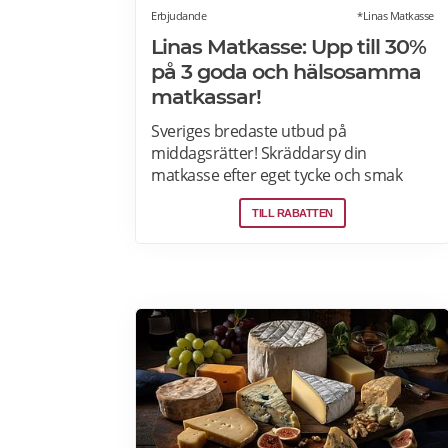
Erbjudande
*Linas Matkasse
Linas Matkasse: Upp till 30%
på 3 goda och hälsosamma
matkassar!
Sveriges bredaste utbud på
middagsrätter! Skräddarsy din
matkasse efter eget tycke och smak
genom att välja bland över 30 olika
TILL RABATTEN
rätter – varje vecka! Din matkasse
levereras direkt till din dörr. Du kan
skräddarsy din matkasse och välja
glutenfria eller laktosfria maträtter. Läs
mer och upptäck hela meny!