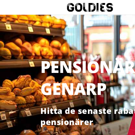
PENSIONÄR
GENARP
Hitta de senaste raba
pensionärer