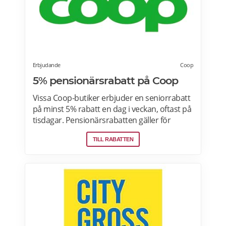
Erbjudande
Coop
5% pensionärsrabatt på Coop
Vissa Coop-butiker erbjuder en seniorrabatt
på minst 5% rabatt en dag i veckan, oftast på
tisdagar. Pensionärsrabatten gäller för
medlemmar som är 65 år eller äldre enbart
TILL RABATTEN
vid köp i fysiska Coop-butiker. Rabatt ges på
ett köp den aktuella rabattdagen, kontakta
din Coop-butik för mer information. Gäller
endast ordinarie priser och kan inte
kombineras med andra rabatter. Läs mer
om pensionärsrabatter på Coop här.