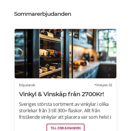
Sommarerbjudanden
Erbjudande
*Vinkylen SE
Vinkyl & Vinskåp från 2700Kr!
Sveriges största sortiment av vinkylar i olika
storlekar från 3 till 300+ flaskor. Allt från
fristående vinkylar att placera var som helst i
hemmet, till inbyggda eller integrerbara
TILL ERBJUDANDEN
vinkylar som elegant smälter in i