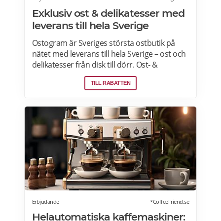
Exklusiv ost & delikatesser med
leverans till hela Sverige
Ostogram är Sveriges största ostbutik på
nätet med leverans till hela Sverige – ost och
delikatesser från disk till dörr. Ost- &
charkprodukter. Färdiga presentlådor.
TILL RABATTEN
Ostbrickor. Ostogram skickar alla paket med
Postnord med tjänsten "Mypack home" vilket
innebär att paketet ställs utanför dörren vid
leverans. Läs mer om Ostogram
erbjudanden här>>>
Erbjudande
*CoffeeFriend.se
Helautomatiska kaffemaskiner: