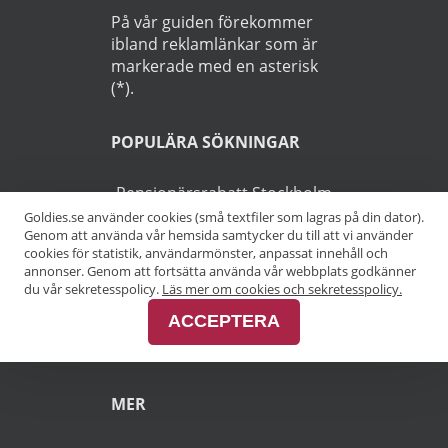
På vår guiden förekommer
ibland reklamlänkar som är
markerade med en asterisk
(*).
POPULÄRA SÖKNINGAR
Pensionärsrabatt Stockholm
Goldies.se använder cookies (små textfiler som lagras på din dator).
Genom att använda vår hemsida samtycker du till att vi använder
Pensionärsrabatt Göteborg
cookies för statistik, användarmönster, anpassat innehåll och
annonser. Genom att fortsätta använda vår webbplats godkänner
Pensionärsrabatt Malmö
du vår sekretesspolicy.
Läs mer om cookies och sekretesspolicy.
ACCEPTERA
Pensionärsrabatt Skåne
MER