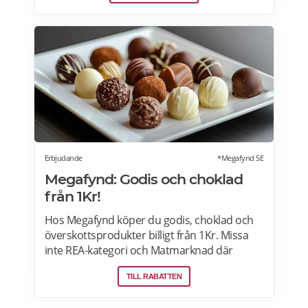
köksdesignen. Kombinerad vinkyl och ölkyl.
Designa din vinkyl i vilken färg du vill! Läs
mer>>>
Erbjudande
*Megafynd SE
Megafynd: Godis och choklad
från 1Kr!
Hos Megafynd köper du godis, choklad och
överskottsprodukter billigt från 1Kr. Missa
inte REA-kategori och Matmarknad där
Megafynd har hundratals aktuella
TILL RABATTEN
erbjudanden varje dag. Läs mer om
erbjudande här>>>