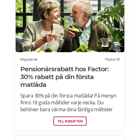
många fördelar. Oavsett om du är på
semester utomlands kan du fortsätta att
använda dig av Lidl Plus fördelar. Läs mer
om pensionärsrabatter på Lidl här.
Erbjudande
*Factor SE
Pensionärsrabatt hos Factor:
30% rabatt på din första
matlåda
Spara 30% på din första matlåda! På menyn
finns 18 goda måltider varje vecka. Du
behöver bara värma dina färdiga måltider
från Factor Meals. Med Factor har du alltid
TILL RABATTEN
full kontroll. Du väljer vilka måltider du vill ha.
Du vet exakt vad de innehåller. Du kan alltid
hoppa över en vecka eller avsluta ditt