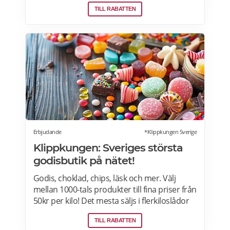
rätter – varje vecka! Din matkasse levereras
TILL RABATTEN
direkt till din dörr. Du kan skräddarsy din
matkasse och välja glutenfria eller laktosfria
maträtter. Läs mer och upptäck hela meny!
Erbjudande
*Klippkungen Sverige
Klippkungen: Sveriges största
godisbutik på nätet!
Godis, choklad, chips, läsk och mer. Välj
mellan 1000-tals produkter till fina priser från
50kr per kilo! Det mesta säljs i flerkiloslådor
men det finns även förpackningar som
TILL RABATTEN
lämpar sig bra som presenter.