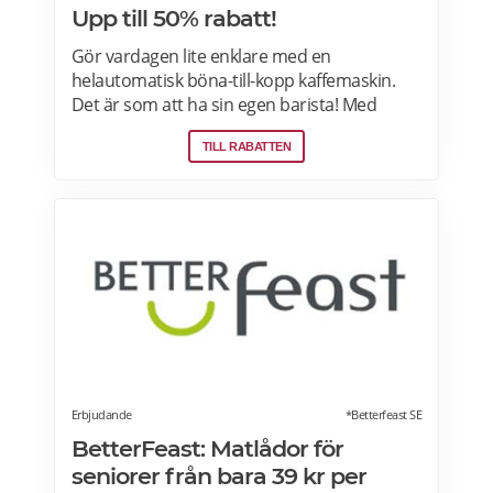
Upp till 50% rabatt!
Gör vardagen lite enklare med en
helautomatisk böna-till-kopp kaffemaskin.
Det är som att ha sin egen barista! Med
kaffemaskiner har du möjlighet att finjustera
TILL RABATTEN
styrka, temperatur, arominställning
kaffe/mjölkratio och storlek. Se bästa
erbjudanden på kaffemaskiner här.
Erbjudande
*Betterfeast SE
BetterFeast: Matlådor för
seniorer från bara 39 kr per