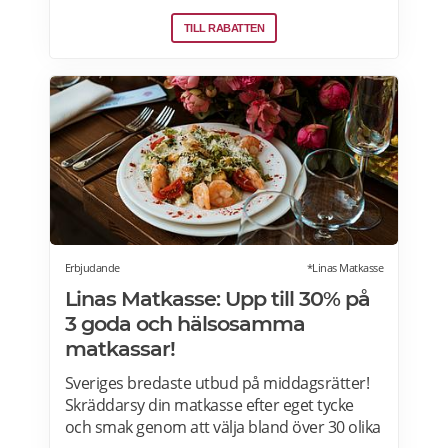
Stormarknad eller ICA Supermarket erbjuder
TILL RABATTEN
pensionärsrabatt. Läs mer om vilken ICA-
butik som erbjuder pensionärsrabatt i din
stad. Gäller vissa dagar i veckan både i butik
och online. Välj din favoritbutik för att se
aktuella erbjudanden. Läs mer om
pensionärsrabatter på ICA här.
Erbjudande
*Linas Matkasse
Linas Matkasse: Upp till 30% på
3 goda och hälsosamma
matkassar!
Sveriges bredaste utbud på middagsrätter!
Skräddarsy din matkasse efter eget tycke
och smak genom att välja bland över 30 olika