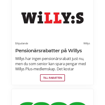
abonnemang när du vill. Läs mer om
pensionärsrabatter hos Factor här.
Erbjudande
Willys
Pensionärsrabatter på Willys
Willys har ingen pensionärsrabatt just nu,
men du som senior kan spara pengar med
Willys Plus-medlemskap. Det kostar
ingenting att bli Willys Plus-kund. Med Willys
TILL RABATTEN
Plus får du fler och bättre erbjudanden med
upp till 50% rabatt varje vecka. Läs mer om
Willys erbjudanden här.