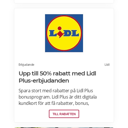
Erbjudande
LIdl
Upp till 50% rabatt med Lidl
Plus-erbjudanden
Spara stort med rabatter på Lidl Plus
bonusprogram. Lidl Plus är ditt digitala
kundkort för att få rabatter, bonus,
skräddarsydda erbjudanden och mycket
TILL RABATTEN
mer varje vecka. Skanna ditt kort varje gång
du gör ett köp i kassan och få automatiskt