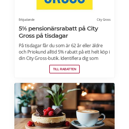
Erbjudande
City Gross
5% pensionärsrabatt på City
Gross på tisdagar
På tisdagar får du som är 62 år eller äldre
och Priokund alltid 5% rabatt på ett helt köp i
din City Gross-butik. Identifiera dig som
Priokund och säg bara till i kassan i butiken
TILL RABATTEN
så löser vi in rabatten. Gäller ej citygross.se,
spel, tidningar, tobak, tobaksfria
nikotinprodukter, läkemedel,
välgörenhetsprodukter,
modersmjölksersättning, presentkort och
pant. Läs mer om pensionärsrabatter på City
Gross här.