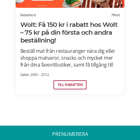
Rabattkod
*Wolt
Wolt: Få 150 kr i rabatt hos Wolt
– 75 kr på din första och andra
beställning!
Beställ mat från restauranger nära dig eller
shoppa matvaror, snacks och mycket mer
från dina favoritbutiker, samt få tillgång till
Wolt. Med Wolt rabattkoden får du 75 kr på
Gäller: 23/01 - 27/12
din första och 75 kr på din andra beställning.
Efter att du klickat på "Till rabatten" får du en
TILL RABATTEN
rabattkod. Uppge denna när du slutför ditt
köp i kassan hos WoltGå till din profil och välj
"lös in kod" Ange koden i rutan och tryck på
Lös in. Krediterna läggs automatiskt till i din
profil.
PRENUMERERA