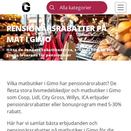
Alla kategorier
PENSIONÄRSRABATTER PÅ
MAT I GIMO
Hitta de senaste rabattkoderna, erbjudanderna och
gratis leverans för pensionärer
Vilka matbutiker i Gimo har pensionärsrabatt? De
flesta stora livsmedelskedjor och matbutiker i Gimo
som Coop, Lidl, City Gross, Willys, ICA erbjuder
pensionärsrabatter eller bonusprogram med 5-30%
rabatt.
Här har vi samlat bästa erbjudanden och
pensionärsrabatter på matbutiker i Gimo för dig