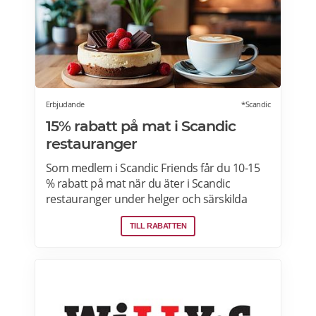
kombineras med andra rabatter. Läs mer
om pensionärsrabatter på Coop här.
Erbjudande
*Scandic
15% rabatt på mat i Scandic
restauranger
Som medlem i Scandic Friends får du 10-15
% rabatt på mat när du äter i Scandic
restauranger under helger och särskilda
helgdagar (vardagar). Rabatten gäller även i
TILL RABATTEN
hotellshoppen. Rabatt på mat gäller från
fredag till söndag, oavsett om du är gäst eller
bara kommer förbi. Rabatten gäller på mat
men inte dryck. Du får ta med dig 5 vänner
(totalt 6 personer). Rabatten kan inte
kombineras med andra middagspaket och