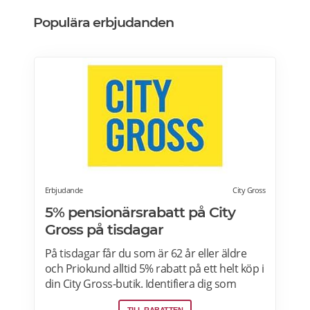
Populära erbjudanden
Erbjudande
City Gross
5% pensionärsrabatt på City
Gross på tisdagar
På tisdagar får du som är 62 år eller äldre
och Priokund alltid 5% rabatt på ett helt köp i
din City Gross-butik. Identifiera dig som
Priokund och säg bara till i kassan i butiken
TILL RABATTEN