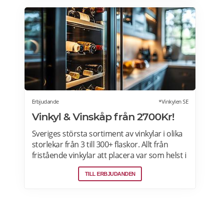
Erbjudande
*Vinkylen SE
Vinkyl & Vinskåp från 2700Kr!
Sveriges största sortiment av vinkylar i olika
storlekar från 3 till 300+ flaskor. Allt från
fristående vinkylar att placera var som helst i
hemmet, till inbyggda eller integrerbara
TILL ERBJUDANDEN
vinkylar som elegant smälter in i
köksdesignen. Kombinerad vinkyl och ölkyl.
Designa din vinkyl i vilken färg du vill! Läs
mer>>>