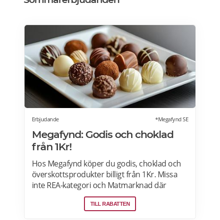
Erbjudande
*Megafynd SE
Megafynd: Godis och choklad
från 1Kr!
Hos Megafynd köper du godis, choklad och
överskottsprodukter billigt från 1Kr. Missa
inte REA-kategori och Matmarknad där
Megafynd har hundratals aktuella
TILL RABATTEN
erbjudanden varje dag. Läs mer om
erbjudande här>>>