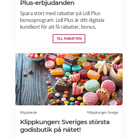
Plus-erbjudanden
Spara stort med rabatter på Lidl Plus
bonusprogram. Lidl Plus är ditt digitala
kundkort för att få rabatter, bonus,
skräddarsydda erbjudanden och mycket
TILL RABATTEN
mer varje vecka. Skanna ditt kort varje gång
du gör ett köp i kassan och få automatiskt
många fördelar. Oavsett om du är på
semester utomlands kan du fortsätta att
använda dig av Lidl Plus fördelar. Läs mer
om pensionärsrabatter på Lidl här.
Erbjudande
*Klippkungen Sverige
Klippkungen: Sveriges största
godisbutik på nätet!