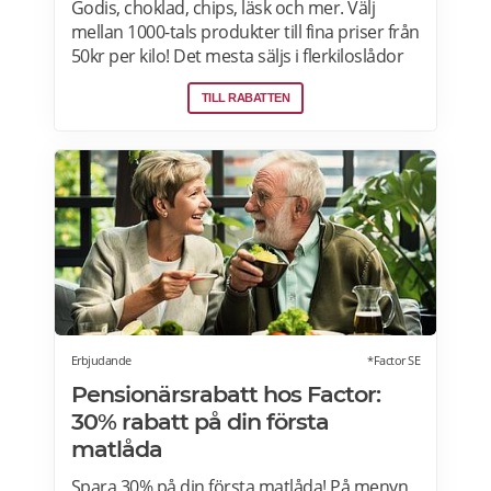
Godis, choklad, chips, läsk och mer. Välj
mellan 1000-tals produkter till fina priser från
50kr per kilo! Det mesta säljs i flerkiloslådor
men det finns även förpackningar som
TILL RABATTEN
lämpar sig bra som presenter.
Erbjudande
*Factor SE
Pensionärsrabatt hos Factor:
30% rabatt på din första
matlåda
Spara 30% på din första matlåda! På menyn