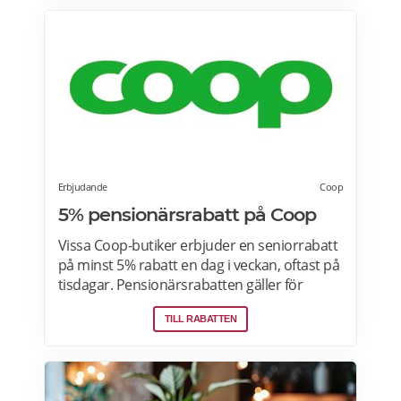
erbjudanden på kaffemaskiner här.
Erbjudande
Coop
5% pensionärsrabatt på Coop
Vissa Coop-butiker erbjuder en seniorrabatt
på minst 5% rabatt en dag i veckan, oftast på
tisdagar. Pensionärsrabatten gäller för
medlemmar som är 65 år eller äldre enbart
TILL RABATTEN
vid köp i fysiska Coop-butiker. Rabatt ges på
ett köp den aktuella rabattdagen, kontakta
din Coop-butik för mer information. Gäller
endast ordinarie priser och kan inte