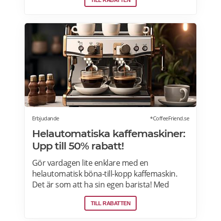
så löser vi in rabatten. Gäller ej citygross.se,
spel, tidningar, tobak, tobaksfria
nikotinprodukter, läkemedel,
välgörenhetsprodukter,
modersmjölksersättning, presentkort och
pant. Läs mer om pensionärsrabatter på City
Gross här.
Erbjudande
*CoffeeFriend.se
Helautomatiska kaffemaskiner:
Upp till 50% rabatt!
Gör vardagen lite enklare med en
helautomatisk böna-till-kopp kaffemaskin.
Det är som att ha sin egen barista! Med
kaffemaskiner har du möjlighet att finjustera
TILL RABATTEN
styrka, temperatur, arominställning
kaffe/mjölkratio och storlek. Se bästa