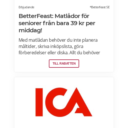
Erbjudande
*Betterfeast SE
BetterFeast: Matlådor för
seniorer från bara 39 kr per
middag!
Med matlådan behöver du inte planera
måltider, skriva inköpslista, göra
förberedelser eller diska. Allt du behöver
göra är att värma maten och så är det
TILL RABATTEN
färdigt för servering! Betterfeast handlar,
lagar och levererar maten åt dig! BetterFeast
matlådor är tillagade med omsorg av
professionella kockar. Våra favoriträtter är
Vikingagryta, Pasta med kyckling och Tarte
flambée med crème fraiche, bacon och lök.
Läs mer om rabatter på din första matlåda
hos Betterfeast här.