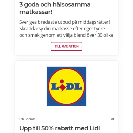
3 goda och hälsosamma
matkassar!
Sveriges bredaste utbud på middagsrätter!
Skräddarsy din matkasse efter eget tycke
och smak genom att välja bland över 30 olika
rätter – varje vecka! Din matkasse levereras
TILL RABATTEN
direkt till din dörr. Du kan skräddarsy din
matkasse och välja glutenfria eller laktosfria
maträtter. Läs mer och upptäck hela meny!
Erbjudande
LIdl
Upp till 50% rabatt med Lidl