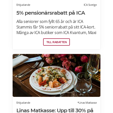
Erbjudande
ICA Sverige
5% pensionärsrabatt på ICA
Alla seniorer som fyllt 65 år och är ICA
Stammis får 5% seniorrabatt på sitt ICA-kort.
Många av ICA butiker som ICA Kvantum, Maxi
Stormarknad eller ICA Supermarket erbjuder
TILL RABATTEN
pensionärsrabatt. Läs mer om vilken ICA-
butik som erbjuder pensionärsrabatt i din
stad. Gäller vissa dagar i veckan både i butik
och online. Välj din favoritbutik för att se
aktuella erbjudanden. Läs mer om
pensionärsrabatter på ICA här.
Erbjudande
*Linas Matkasse
Linas Matkasse: Upp till 30% på