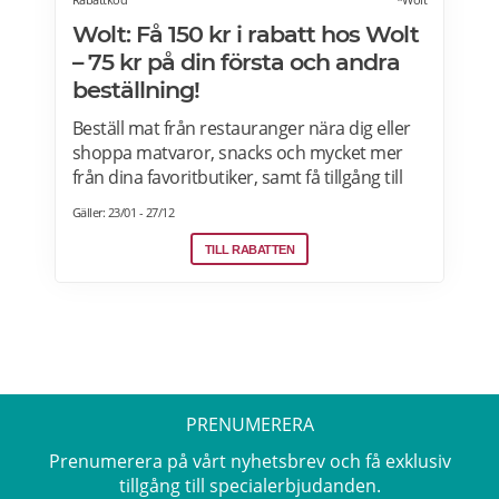
Wolt: Få 150 kr i rabatt hos Wolt
– 75 kr på din första och andra
beställning!
Beställ mat från restauranger nära dig eller
shoppa matvaror, snacks och mycket mer
från dina favoritbutiker, samt få tillgång till
Wolt. Med Wolt rabattkoden får du 75 kr på
Gäller: 23/01 - 27/12
din första och 75 kr på din andra beställning.
Efter att du klickat på "Till rabatten" får du en
TILL RABATTEN
rabattkod. Uppge denna när du slutför ditt
köp i kassan hos WoltGå till din profil och välj
"lös in kod" Ange koden i rutan och tryck på
Lös in. Krediterna läggs automatiskt till i din
profil.
PRENUMERERA
Prenumerera på vårt nyhetsbrev och få exklusiv
tillgång till specialerbjudanden.