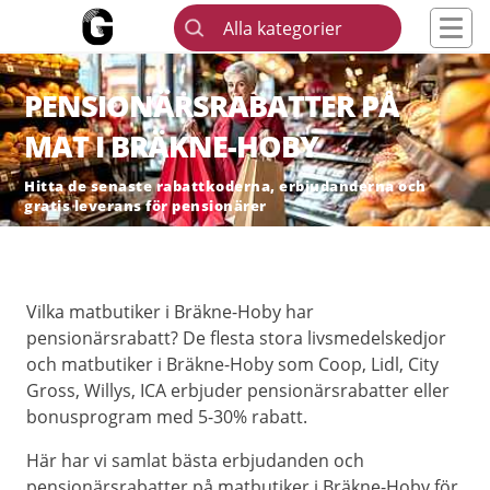
Alla kategorier
PENSIONÄRSRABATTER PÅ
MAT I BRÄKNE-HOBY
Hitta de senaste rabattkoderna, erbjudanderna och
gratis leverans för pensionärer
Vilka matbutiker i Bräkne-Hoby har
pensionärsrabatt? De flesta stora livsmedelskedjor
och matbutiker i Bräkne-Hoby som Coop, Lidl, City
Gross, Willys, ICA erbjuder pensionärsrabatter eller
bonusprogram med 5-30% rabatt.
Här har vi samlat bästa erbjudanden och
pensionärsrabatter på matbutiker i Bräkne-Hoby för