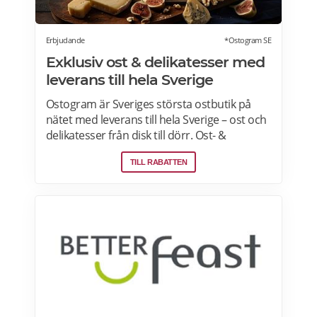
Erbjudande
*Ostogram SE
Exklusiv ost & delikatesser med
leverans till hela Sverige
Ostogram är Sveriges största ostbutik på
nätet med leverans till hela Sverige – ost och
delikatesser från disk till dörr. Ost- &
charkprodukter. Färdiga presentlådor.
TILL RABATTEN
Ostbrickor. Ostogram skickar alla paket med
Postnord med tjänsten "Mypack home" vilket
innebär att paketet ställs utanför dörren vid
leverans. Läs mer om Ostogram
erbjudanden här>>>