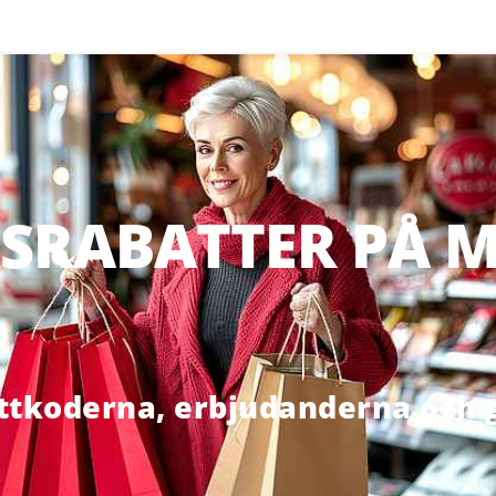
SRABATTER PÅ M
ttkoderna, erbjudanderna och g