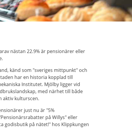
arav nästan 22.9% är pensionärer eller
e.
land, känd som "sveriges mittpunkt" och
taden har en historia kopplad till
ekaniska Institutet. Mjölby ligger vid
rdbrukslandskap, med närhet till både
 aktiv kulturscen.
nsionärer just nu är "5%
Pensionärsrabatter på Willys" eller
ta godisbutik på nätet!" hos Klippkungen