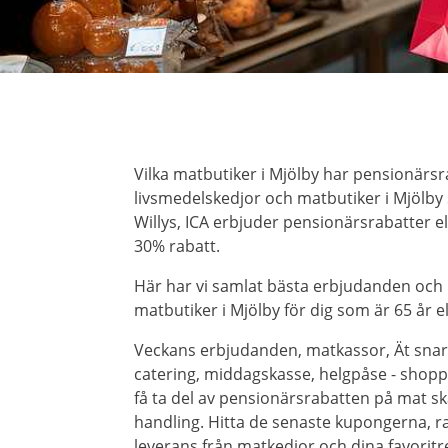
Vilka matbutiker i Mjölby har pensionärsr
livsmedelskedjor och matbutiker i Mjölby 
Willys, ICA erbjuder pensionärsrabatter 
30% rabatt.
Här har vi samlat bästa erbjudanden och
matbutiker i Mjölby för dig som är 65 år el
Veckans erbjudanden, matkassor, Ät snar
catering, middagskasse, helgpåse - shoppa 
få ta del av pensionärsrabatten på mat ska
handling. Hitta de senaste kupongerna, r
leverans från matkedjor och dina favorit