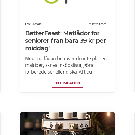
Erbjudande
*Betterfeast SE
BetterFeast: Matlådor för
seniorer från bara 39 kr per
middag!
Med matlådan behöver du inte planera
måltider, skriva inköpslista, göra
förberedelser eller diska. Allt du
behöver göra är att värma maten och
TILL RABATTEN
så är det färdigt för servering!
Betterfeast handlar, lagar och levererar
maten åt dig! BetterFeast matlådor är
tillagade med omsorg av professionella
kockar. Våra favoriträtter är
Vikingagryta, Pasta med kyckling och
Tarte flambée med crème fraiche,
bacon och lök. Läs mer om rabatter på