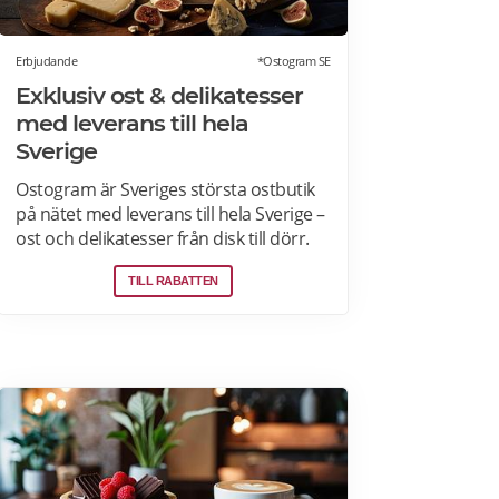
Erbjudande
*Ostogram SE
Exklusiv ost & delikatesser
med leverans till hela
Sverige
Ostogram är Sveriges största ostbutik
på nätet med leverans till hela Sverige –
ost och delikatesser från disk till dörr.
Ost- & charkprodukter. Färdiga
TILL RABATTEN
presentlådor. Ostbrickor. Ostogram
skickar alla paket med Postnord med
tjänsten "Mypack home" vilket innebär
att paketet ställs utanför dörren vid
leverans. Läs mer om Ostogram
erbjudanden här>>>