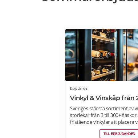
Erbjudande
Vinkyl & Vinskåp från 
Sveriges största sortiment av vin
storlekar från 3 till 300+ flaskor.
fristående vinkylar att placera 
hemmet, till inbyggda eller int
TILL ERBJUDANDEN
vinkylar som elegant smälter in 