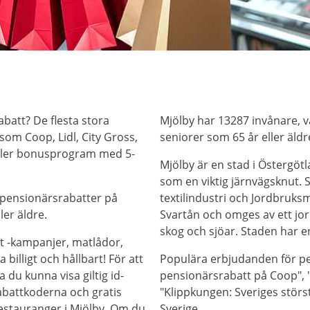
abatt? De flesta stora
Mjölby har 13287 invånare, v
som Coop, Lidl, City Gross,
seniorer som 65 år eller äldr
eller bonusprogram med 5-
Mjölby är en stad i Östergöt
som en viktig järnvägsknut. S
 pensionärsrabatter på
textilindustri och Jordbruksm
ler äldre.
Svartån och omges av ett jo
skog och sjöar. Staden har en
t -kampanjer, matlådor,
billigt och hållbart! För att
Populära erbjudanden för pe
 du kunna visa giltig id-
pensionärsrabatt på Coop", "
abattkoderna och gratis
"Klippkungen: Sveriges störs
restauranger i Mjölby. Om du
Sverige.