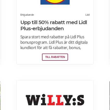
Erbjudande
LIdl
Upp till 50% rabatt med Lidl
Plus-erbjudanden
Spara stort med rabatter på Lidl Plus
bonusprogram. Lidl Plus är ditt digitala
kundkort för att få rabatter, bonus,
skräddarsydda erbjudanden och
TILL RABATTEN
mycket mer varje vecka. Skanna ditt
kort varje gång du gör ett köp i kassan
och få automatiskt många fördelar.
Oavsett om du är på semester
utomlands kan du fortsätta att använda
dig av Lidl Plus fördelar. Läs mer om
pensionärsrabatter på Lidl här.