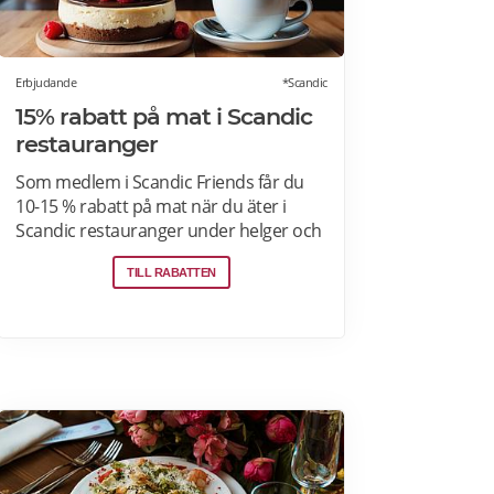
Erbjudande
*Scandic
15% rabatt på mat i Scandic
restauranger
Som medlem i Scandic Friends får du
10-15 % rabatt på mat när du äter i
Scandic restauranger under helger och
särskilda helgdagar (vardagar).
TILL RABATTEN
Rabatten gäller även i hotellshoppen.
Rabatt på mat gäller från fredag till
söndag, oavsett om du är gäst eller
bara kommer förbi. Rabatten gäller på
mat men inte dryck. Du får ta med dig 5
vänner (totalt 6 personer). Rabatten
kan inte kombineras med andra
middagspaket och erbjudanden,
exempelvis vid julbord, nyårspaket eller