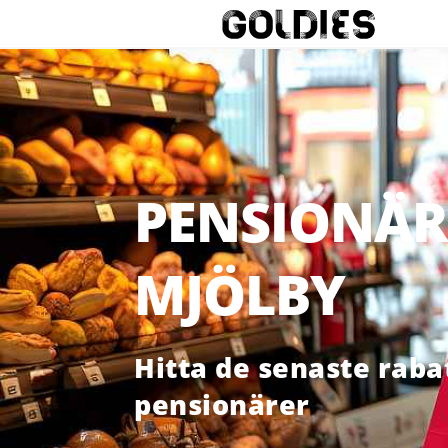
PENSIONÄR
MJÖLBY
Hitta de senaste raba
pensionärer