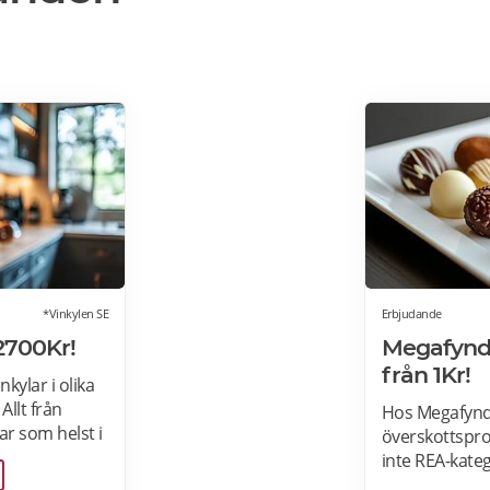
*Vinkylen SE
Erbjudande
2700Kr!
Megafynd:
från 1Kr!
kylar i olika
 Allt från
Hos Megafynd 
var som helst i
överskottsprod
egrerbara
inte REA-kate
i
Megafynd har 