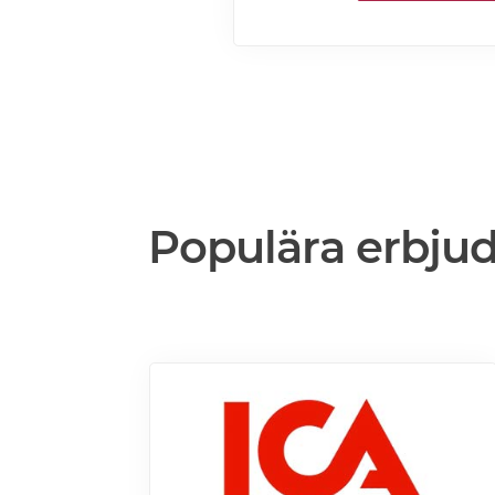
köksdesignen. Kombinerad vinky
Designa din vinkyl i vilken färg du
mer>>>
Populära erbju