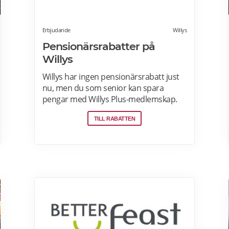
Erbjudande
Willys
Pensionärsrabatter på
Willys
Willys har ingen pensionärsrabatt just
nu, men du som senior kan spara
pengar med Willys Plus-medlemskap.
Det kostar ingenting att bli Willys Plus-
TILL RABATTEN
kund. Med Willys Plus får du fler och
bättre erbjudanden med upp till 50%
rabatt varje vecka. Läs mer om Willys
erbjudanden här.