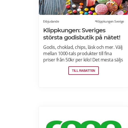
Erbjudande
*Klippkungen Sverige
Klippkungen: Sveriges
största godisbutik på nätet!
Godis, choklad, chips, läsk och mer. Välj
mellan 1000-tals produkter till fina
priser från 50kr per kilo! Det mesta säljs
i flerkiloslådor men det finns även
TILL RABATTEN
förpackningar som lämpar sig bra som
presenter.