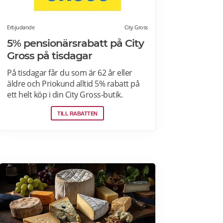
Erbjudande
City Gross
5% pensionärsrabatt på City
Gross på tisdagar
På tisdagar får du som är 62 år eller
äldre och Priokund alltid 5% rabatt på
ett helt köp i din City Gross-butik.
Identifiera dig som Priokund och säg
TILL RABATTEN
bara till i kassan i butiken så löser vi in
rabatten. Gäller ej citygross.se, spel,
tidningar, tobak, tobaksfria
nikotinprodukter, läkemedel,
välgörenhetsprodukter,
modersmjölksersättning, presentkort
och pant. Läs mer om
pensionärsrabatter på City Gross här.