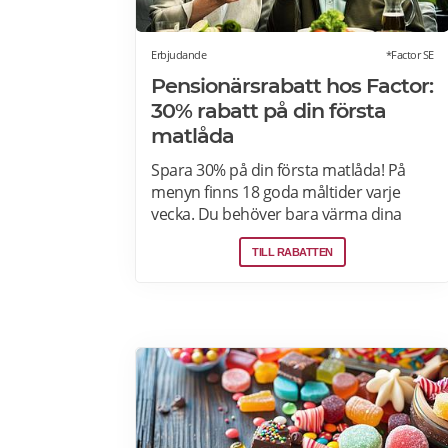
Erbjudande
*Factor SE
Pensionärsrabatt hos Factor:
30% rabatt på din första
matlåda
Spara 30% på din första matlåda! På
menyn finns 18 goda måltider varje
vecka. Du behöver bara värma dina
färdiga måltider från Factor Meals. Med
TILL RABATTEN
Factor har du alltid full kontroll. Du
väljer vilka måltider du vill ha. Du vet
exakt vad de innehåller. Du kan alltid
hoppa över en vecka eller avsluta ditt
abonnemang när du vill. Läs mer om
pensionärsrabatter hos Factor här.