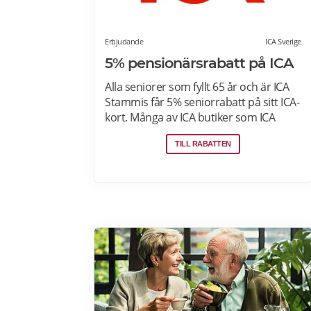
Erbjudande
ICA Sverige
5% pensionärsrabatt på ICA
Alla seniorer som fyllt 65 år och är ICA
Stammis får 5% seniorrabatt på sitt ICA-
kort. Många av ICA butiker som ICA
Kvantum, Maxi Stormarknad eller ICA
TILL RABATTEN
Supermarket erbjuder
pensionärsrabatt. Läs mer om vilken
ICA-butik som erbjuder
pensionärsrabatt i din stad. Gäller vissa
dagar i veckan både i butik och online.
Välj din favoritbutik för att se aktuella
erbjudanden. Läs mer om
pensionärsrabatter på ICA här.