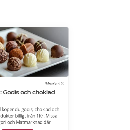
*Megafynd SE
 Godis och choklad
köper du godis, choklad och
ukter billigt från 1Kr. Missa
gori och Matmarknad där
hundratals aktuella