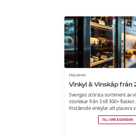
Erbjudande
Vinkyl & Vinskåp från 
Sveriges största sortiment av vin
storlekar från 3 till 300+ flaskor.
fristående vinkylar att placera 
hemmet, till inbyggda eller int
TILL ERBJUDANDEN
vinkylar som elegant smälter in 
köksdesignen. Kombinerad vinky
Designa din vinkyl i vilken färg du