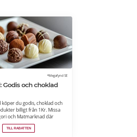
*Megafynd SE
 Godis och choklad
köper du godis, choklad och
ukter billigt från 1Kr. Missa
gori och Matmarknad där
hundratals aktuella
TILL RABATTEN
arje dag. Läs mer om
är>>>