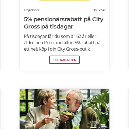
Erbjudande
City Gross
5% pensionärsrabatt på City
Gross på tisdagar
På tisdagar får du som är 62 år eller
äldre och Priokund alltid 5% rabatt på
ett helt köp i din City Gross-butik.
Identifiera dig som Priokund och säg
TILL RABATTEN
bara till i kassan i butiken så löser vi in
rabatten. Gäller ej citygross.se, spel,
tidningar, tobak, tobaksfria
nikotinprodukter, läkemedel,
välgörenhetsprodukter,
modersmjölksersättning, presentkort
och pant. Läs mer om
pensionärsrabatter på City Gross här.