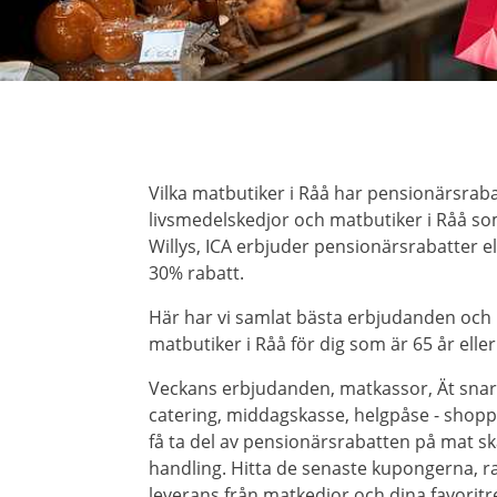
Vilka matbutiker i Råå har pensionärsraba
livsmedelskedjor och matbutiker i Råå som
Willys, ICA erbjuder pensionärsrabatter 
30% rabatt.
Här har vi samlat bästa erbjudanden och
matbutiker i Råå för dig som är 65 år eller
Veckans erbjudanden, matkassor, Ät snar
catering, middagskasse, helgpåse - shoppa 
få ta del av pensionärsrabatten på mat ska
handling. Hitta de senaste kupongerna, r
leverans från matkedjor och dina favorit