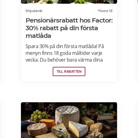
Erbjudande
*Factor SE
Pensionärsrabatt hos Factor:
30% rabatt på din första
matlåda
Spara 30% på din första matlåda! På
menyn finns 18 goda måltider varje
vecka. Du behöver bara värma dina
färdiga måltider från Factor Meals. Med
TILL RABATTEN
Factor har du alltid full kontroll. Du
väljer vilka måltider du vill ha. Du vet
exakt vad de innehåller. Du kan alltid
hoppa över en vecka eller avsluta ditt
abonnemang när du vill. Läs mer om
pensionärsrabatter hos Factor här.