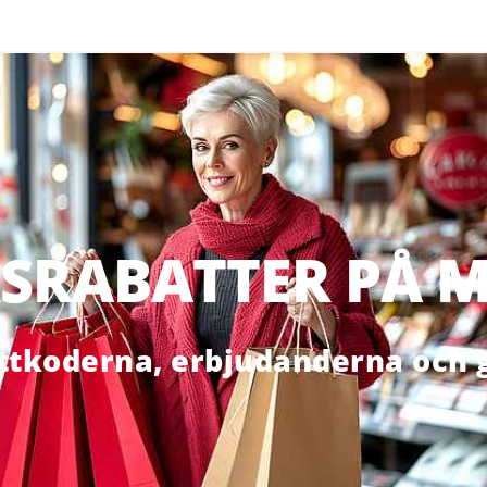
SRABATTER PÅ M
ttkoderna, erbjudanderna och g