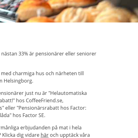
 nästan 33% är pensionärer eller seniorer
e med charmiga hus och närheten till
m Helsingborg.
nsionärer just nu är "Helautomatiska
abatt!" hos CoffeeFriend.se,
s" eller "Pensionärsrabatt hos Factor:
låda" hos Factor SE.
örmånliga erbjudanden på mat i hela
Klicka dig vidare
här
och upptäck våra