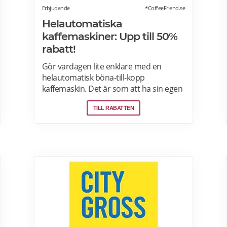
Erbjudande
*CoffeeFriend.se
Helautomatiska
kaffemaskiner: Upp till 50%
rabatt!
Gör vardagen lite enklare med en
helautomatisk böna-till-kopp
kaffemaskin. Det är som att ha sin egen
barista! Med kaffemaskiner har du
TILL RABATTEN
möjlighet att finjustera styrka,
temperatur, arominställning
kaffe/mjölkratio och storlek. Se bästa
erbjudanden på kaffemaskiner här.