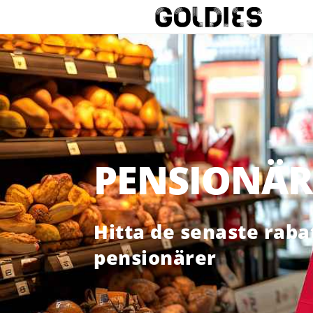
PENSIONÄR
Hitta de senaste raba
pensionärer