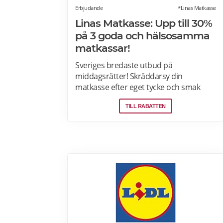
Erbjudande
*Linas Matkasse
Linas Matkasse: Upp till 30%
på 3 goda och hälsosamma
matkassar!
Sveriges bredaste utbud på
middagsrätter! Skräddarsy din
matkasse efter eget tycke och smak
genom att välja bland över 30 olika
TILL RABATTEN
rätter – varje vecka! Din matkasse
levereras direkt till din dörr. Du kan
skräddarsy din matkasse och välja
glutenfria eller laktosfria maträtter. Läs
mer och upptäck hela meny!