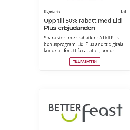
Erbjudande
LIdl
Upp till 50% rabatt med Lidl
Plus-erbjudanden
Spara stort med rabatter på Lidl Plus
bonusprogram. Lidl Plus är ditt digitala
kundkort för att få rabatter, bonus,
skräddarsydda erbjudanden och
TILL RABATTEN
mycket mer varje vecka. Skanna ditt
kort varje gång du gör ett köp i kassan
och få automatiskt många fördelar.
Oavsett om du är på semester
utomlands kan du fortsätta att använda
dig av Lidl Plus fördelar. Läs mer om
pensionärsrabatter på Lidl här.