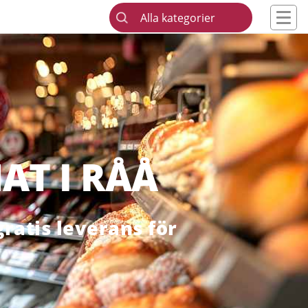
Alla kategorier
AT I RÅÅ
ratis leverans för