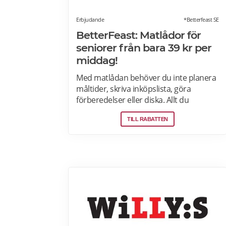
Erbjudande
*Betterfeast SE
BetterFeast: Matlådor för
seniorer från bara 39 kr per
middag!
Med matlådan behöver du inte planera
måltider, skriva inköpslista, göra
förberedelser eller diska. Allt du
behöver göra är att värma maten och
TILL RABATTEN
så är det färdigt för servering!
Betterfeast handlar, lagar och levererar
maten åt dig! BetterFeast matlådor är
tillagade med omsorg av professionella
kockar. Våra favoriträtter är
Vikingagryta, Pasta med kyckling och
Tarte flambée med crème fraiche,
bacon och lök. Läs mer om rabatter på
din första matlåda hos Betterfeast här.