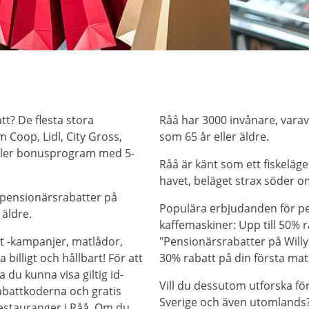
tt? De flesta stora
Råå har 3000 invånare, varav
 Coop, Lidl, City Gross,
som 65 år eller äldre.
eller bonusprogram med 5-
Råå är känt som ett fiskeläg
havet, beläget strax söder o
 pensionärsrabatter på
Populära erbjudanden för pe
 äldre.
kaffemaskiner: Upp till 50% r
t -kampanjer, matlådor,
"Pensionärsrabatter på Willy
billigt och hållbart! För att
30% rabatt på din första mat
 du kunna visa giltig id-
Vill du dessutom utforska f
abattkoderna och gratis
Sverige och även utomlands? 
restauranger i Råå. Om du