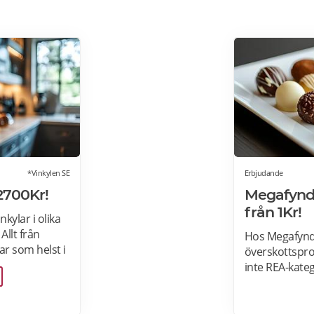
*Vinkylen SE
Erbjudande
2700Kr!
Megafynd:
från 1Kr!
kylar i olika
 Allt från
Hos Megafynd 
var som helst i
överskottsprod
egrerbara
inte REA-kate
i
Megafynd har 
l och ölkyl.
erbjudanden v
 vill! Läs
erbjudande h