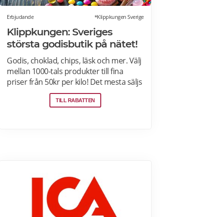
Erbjudande
*Klippkungen Sverige
Klippkungen: Sveriges
största godisbutik på nätet!
Godis, choklad, chips, läsk och mer. Välj
mellan 1000-tals produkter till fina
priser från 50kr per kilo! Det mesta säljs
i flerkiloslådor men det finns även
TILL RABATTEN
förpackningar som lämpar sig bra som
presenter.