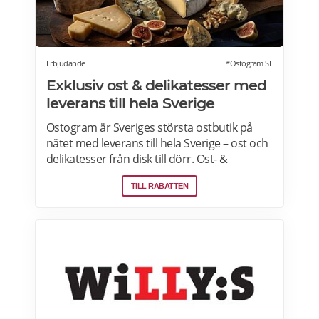
Erbjudande
*Ostogram SE
Exklusiv ost & delikatesser med
leverans till hela Sverige
Ostogram är Sveriges största ostbutik på
nätet med leverans till hela Sverige – ost och
delikatesser från disk till dörr. Ost- &
charkprodukter. Färdiga presentlådor.
TILL RABATTEN
Ostbrickor. Ostogram skickar alla paket med
Postnord med tjänsten "Mypack home" vilket
innebär att paketet ställs utanför dörren vid
leverans. Läs mer om Ostogram
erbjudanden här>>>