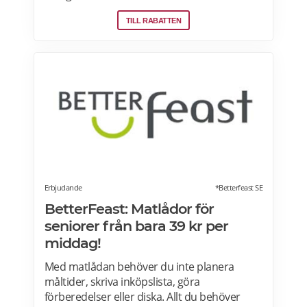
Stormarknad eller ICA Supermarket erbjuder
TILL RABATTEN
pensionärsrabatt. Läs mer om vilken ICA-
butik som erbjuder pensionärsrabatt i din
stad. Gäller vissa dagar i veckan både i butik
och online. Välj din favoritbutik för att se
aktuella erbjudanden. Läs mer om
pensionärsrabatter på ICA här.
Erbjudande
*Betterfeast SE
BetterFeast: Matlådor för
seniorer från bara 39 kr per
middag!
Med matlådan behöver du inte planera
måltider, skriva inköpslista, göra
förberedelser eller diska. Allt du behöver