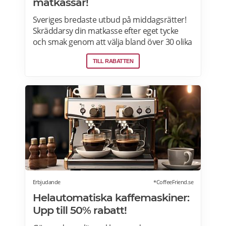
matkassar!
Sveriges bredaste utbud på middagsrätter!
Skräddarsy din matkasse efter eget tycke
och smak genom att välja bland över 30 olika
rätter – varje vecka! Din matkasse levereras
TILL RABATTEN
direkt till din dörr. Du kan skräddarsy din
matkasse och välja glutenfria eller laktosfria
maträtter. Läs mer och upptäck hela meny!
Erbjudande
*CoffeeFriend.se
Helautomatiska kaffemaskiner:
Upp till 50% rabatt!