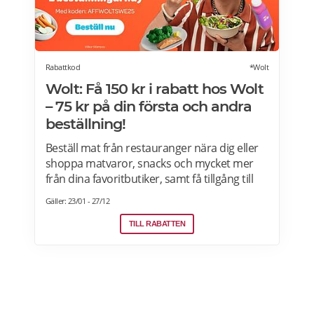
Rabattkod
*Wolt
Wolt: Få 150 kr i rabatt hos Wolt
– 75 kr på din första och andra
beställning!
Beställ mat från restauranger nära dig eller
shoppa matvaror, snacks och mycket mer
från dina favoritbutiker, samt få tillgång till
Wolt. Med Wolt rabattkoden får du 75 kr på
Gäller: 23/01 - 27/12
din första och 75 kr på din andra beställning.
Efter att du klickat på "Till rabatten" får du en
TILL RABATTEN
rabattkod. Uppge denna när du slutför ditt
köp i kassan hos WoltGå till din profil och välj
"lös in kod" Ange koden i rutan och tryck på
Lös in. Krediterna läggs automatiskt till i din
profil.