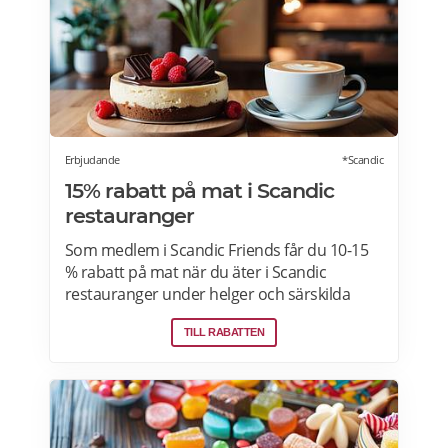
pensionärsrabatter hos Factor här.
Erbjudande
*Scandic
15% rabatt på mat i Scandic
restauranger
Som medlem i Scandic Friends får du 10-15
% rabatt på mat när du äter i Scandic
restauranger under helger och särskilda
helgdagar (vardagar). Rabatten gäller även i
TILL RABATTEN
hotellshoppen. Rabatt på mat gäller från
fredag till söndag, oavsett om du är gäst eller
bara kommer förbi. Rabatten gäller på mat
men inte dryck. Du får ta med dig 5 vänner
(totalt 6 personer). Rabatten kan inte