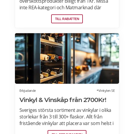
överskottsprodukter billigt från 1Kr. Missa
inte REA-kategori och Matmarknad där
Megafynd har hundratals aktuella
TILL RABATTEN
erbjudanden varje dag. Läs mer om
erbjudande här>>>
Erbjudande
*Vinkylen SE
Vinkyl & Vinskåp från 2700Kr!
Sveriges största sortiment av vinkylar i olika
storlekar från 3 till 300+ flaskor. Allt från
fristående vinkylar att placera var som helst i
hemmet, till inbyggda eller integrerbara