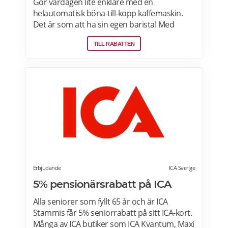
Gör vardagen lite enklare med en
helautomatisk böna-till-kopp kaffemaskin.
Det är som att ha sin egen barista! Med
kaffemaskiner har du möjlighet att finjustera
TILL RABATTEN
styrka, temperatur, arominställning
kaffe/mjölkratio och storlek. Se bästa
erbjudanden på kaffemaskiner här.
Erbjudande
ICA Sverige
5% pensionärsrabatt på ICA
Alla seniorer som fyllt 65 år och är ICA
Stammis får 5% seniorrabatt på sitt ICA-kort.
Många av ICA butiker som ICA Kvantum, Maxi