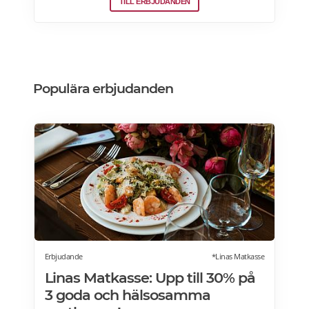
TILL ERBJUDANDEN
vinkylar som elegant smälter in i
köksdesignen. Kombinerad vinkyl och ölkyl.
Designa din vinkyl i vilken färg du vill! Läs
mer>>>
Populära erbjudanden
Erbjudande
*Linas Matkasse
Linas Matkasse: Upp till 30% på
3 goda och hälsosamma