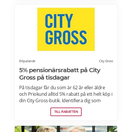
din Coop-butik för mer information. Gäller
endast ordinarie priser och kan inte
kombineras med andra rabatter. Läs mer
om pensionärsrabatter på Coop här.
Erbjudande
City Gross
5% pensionärsrabatt på City
Gross på tisdagar
På tisdagar får du som är 62 år eller äldre
och Priokund alltid 5% rabatt på ett helt köp i
din City Gross-butik. Identifiera dig som
Priokund och säg bara till i kassan i butiken
TILL RABATTEN
så löser vi in rabatten. Gäller ej citygross.se,
spel, tidningar, tobak, tobaksfria
nikotinprodukter, läkemedel,