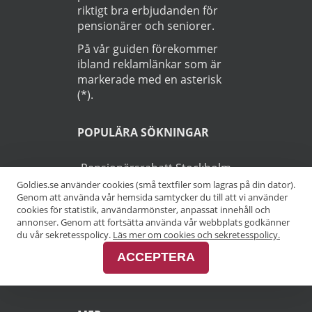
riktigt bra erbjudanden för
pensionärer och seniorer.
På vår guiden förekommer
ibland reklamlänkar som är
markerade med en asterisk
(*).
POPULÄRA SÖKNINGAR
Pensionärsrabatt Stockholm
Goldies.se använder cookies (små textfiler som lagras på din dator).
Genom att använda vår hemsida samtycker du till att vi använder
Pensionärsrabatt Göteborg
cookies för statistik, användarmönster, anpassat innehåll och
annonser. Genom att fortsätta använda vår webbplats godkänner
Pensionärsrabatt Malmö
du vår sekretesspolicy.
Läs mer om cookies och sekretesspolicy.
ACCEPTERA
Pensionärsrabatt Skåne