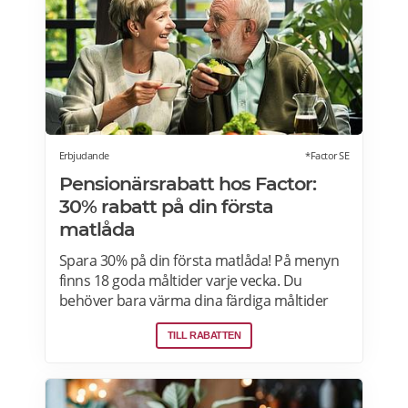
välgörenhetsprodukter,
modersmjölksersättning, presentkort och
pant. Läs mer om pensionärsrabatter på City
Gross här.
Erbjudande
*Factor SE
Pensionärsrabatt hos Factor:
30% rabatt på din första
matlåda
Spara 30% på din första matlåda! På menyn
finns 18 goda måltider varje vecka. Du
behöver bara värma dina färdiga måltider
från Factor Meals. Med Factor har du alltid
TILL RABATTEN
full kontroll. Du väljer vilka måltider du vill ha.
Du vet exakt vad de innehåller. Du kan alltid
hoppa över en vecka eller avsluta ditt
abonnemang när du vill. Läs mer om