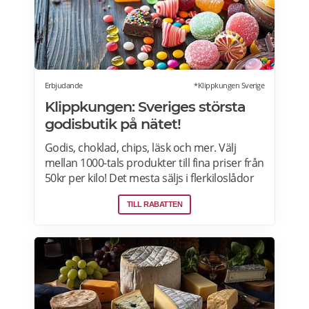
kombineras med andra middagspaket och
erbjudanden, exempelvis vid julbord,
nyårspaket eller after work. Undantag gäller
för alla Scandic Go-hotell och Grand Hotel
Oslo by Scandic. Läs mer>>>
Erbjudande
*Klippkungen Sverige
Klippkungen: Sveriges största
godisbutik på nätet!
Godis, choklad, chips, läsk och mer. Välj
mellan 1000-tals produkter till fina priser från
50kr per kilo! Det mesta säljs i flerkiloslådor
men det finns även förpackningar som
TILL RABATTEN
lämpar sig bra som presenter.