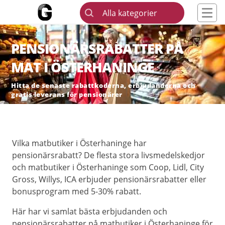
Alla kategorier
PENSIONÄRSRABATTER PÅ
MAT I ÖSTERHANINGE
Hitta de senaste rabattkoderna, erbjudanderna och
gratis leverans för pensionärer
Vilka matbutiker i Österhaninge har
pensionärsrabatt? De flesta stora livsmedelskedjor
och matbutiker i Österhaninge som Coop, Lidl, City
Gross, Willys, ICA erbjuder pensionärsrabatter eller
bonusprogram med 5-30% rabatt.
Här har vi samlat bästa erbjudanden och
pensionärsrabatter på matbutiker i Österhaninge för