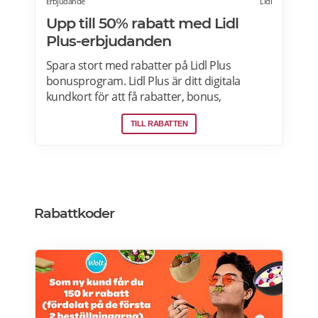
Erbjudande
LIdl
Upp till 50% rabatt med Lidl
Plus-erbjudanden
Spara stort med rabatter på Lidl Plus
bonusprogram. Lidl Plus är ditt digitala
kundkort för att få rabatter, bonus,
skräddarsydda erbjudanden och mycket
TILL RABATTEN
mer varje vecka. Skanna ditt kort varje gång
du gör ett köp i kassan och få automatiskt
många fördelar. Oavsett om du är på
semester utomlands kan du fortsätta att
använda dig av Lidl Plus fördelar. Läs mer
om pensionärsrabatter på Lidl här.
Rabattkoder