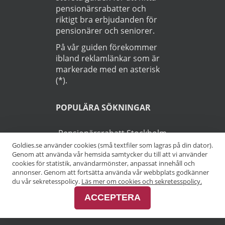
pensionärsrabatter och
riktigt bra erbjudanden för
pensionärer och seniorer.
På vår guiden förekommer
ibland reklamlänkar som är
markerade med en asterisk
(*).
POPULÄRA SÖKNINGAR
Pensionärsrabatt Stockholm
Goldies.se använder cookies (små textfiler som lagras på din dator).
Genom att använda vår hemsida samtycker du till att vi använder
Pensionärsrabatt Göteborg
cookies för statistik, användarmönster, anpassat innehåll och
annonser. Genom att fortsätta använda vår webbplats godkänner
Pensionärsrabatt Malmö
du vår sekretesspolicy.
Läs mer om cookies och sekretesspolicy.
ACCEPTERA
Pensionärsrabatt Skåne