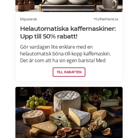
Erbjudande
*CoffeeFriend.se
Helautomatiska kaffemaskiner:
Upp till 50% rabatt!
Gör vardagen lite enklare med en
helautomatisk böna-till-kopp kaffemaskin.
Det är som att ha sin egen barista! Med
kaffemaskiner har du möjlighet att finjustera
TILL RABATTEN
styrka, temperatur, arominställning
kaffe/mjölkratio och storlek. Se bästa
erbjudanden på kaffemaskiner här.