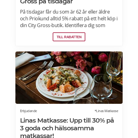
Gross på tisdagar
På tisdagar får du som är 62 år eller äldre
och Priokund alltid 5% rabatt på ett helt köp i
din City Gross-butik. Identifiera dig som
Priokund och säg bara till i kassan i butiken
TILL RABATTEN
så löser vi in rabatten. Gäller ej citygross.se,
spel, tidningar, tobak, tobaksfria
nikotinprodukter, läkemedel,
välgörenhetsprodukter,
modersmjölksersättning, presentkort och
pant. Läs mer om pensionärsrabatter på City
Gross här.
Erbjudande
*Linas Matkasse
Linas Matkasse: Upp till 30% på
3 goda och hälsosamma
matkassar!