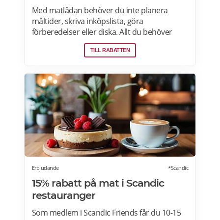
Med matlådan behöver du inte planera
måltider, skriva inköpslista, göra
förberedelser eller diska. Allt du behöver
göra är att värma maten och så är det
TILL RABATTEN
färdigt för servering! Betterfeast handlar,
lagar och levererar maten åt dig! BetterFeast
matlådor är tillagade med omsorg av
professionella kockar. Våra favoriträtter är
Vikingagryta, Pasta med kyckling och Tarte
flambée med crème fraiche, bacon och lök.
Läs mer om rabatter på din första matlåda
hos Betterfeast här.
Erbjudande
*Scandic
15% rabatt på mat i Scandic
restauranger
Som medlem i Scandic Friends får du 10-15