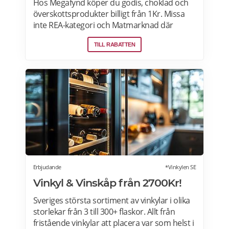
Hos Megafynd köper du godis, choklad och
överskottsprodukter billigt från 1Kr. Missa
inte REA-kategori och Matmarknad där
Megafynd har hundratals aktuella
TILL RABATTEN
erbjudanden varje dag. Läs mer om
erbjudande här>>>
Erbjudande
*Vinkylen SE
Vinkyl & Vinskåp från 2700Kr!
Sveriges största sortiment av vinkylar i olika
storlekar från 3 till 300+ flaskor. Allt från
fristående vinkylar att placera var som helst i