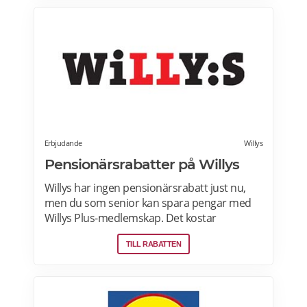
din Coop-butik för mer information. Gäller
endast ordinarie priser och kan inte
kombineras med andra rabatter. Läs mer
om pensionärsrabatter på Coop här.
Erbjudande
Willys
Pensionärsrabatter på Willys
Willys har ingen pensionärsrabatt just nu,
men du som senior kan spara pengar med
Willys Plus-medlemskap. Det kostar
ingenting att bli Willys Plus-kund. Med Willys
TILL RABATTEN
Plus får du fler och bättre erbjudanden med
upp till 50% rabatt varje vecka. Läs mer om
Willys erbjudanden här.