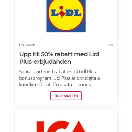
Erbjudande
LIdl
Upp till 50% rabatt med Lidl
Plus-erbjudanden
Spara stort med rabatter på Lidl Plus
bonusprogram. Lidl Plus är ditt digitala
kundkort för att få rabatter, bonus,
skräddarsydda erbjudanden och mycket
TILL RABATTEN
mer varje vecka. Skanna ditt kort varje gång
du gör ett köp i kassan och få automatiskt
många fördelar. Oavsett om du är på
semester utomlands kan du fortsätta att
använda dig av Lidl Plus fördelar. Läs mer
om pensionärsrabatter på Lidl här.