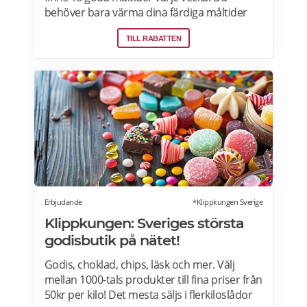
behöver bara värma dina färdiga måltider
från Factor Meals. Med Factor har du alltid
TILL RABATTEN
full kontroll. Du väljer vilka måltider du vill ha.
Du vet exakt vad de innehåller. Du kan alltid
hoppa över en vecka eller avsluta ditt
abonnemang när du vill. Läs mer om
pensionärsrabatter hos Factor här.
Erbjudande
*Klippkungen Sverige
Klippkungen: Sveriges största
godisbutik på nätet!
Godis, choklad, chips, läsk och mer. Välj
mellan 1000-tals produkter till fina priser från
50kr per kilo! Det mesta säljs i flerkiloslådor