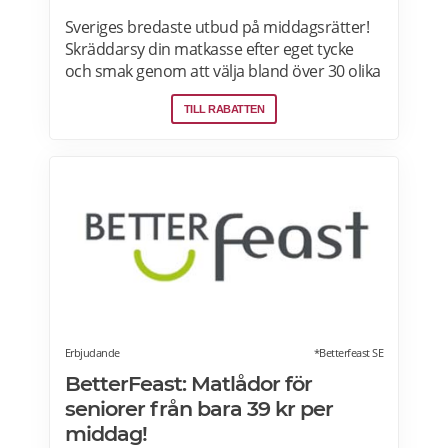
Sveriges bredaste utbud på middagsrätter!
Skräddarsy din matkasse efter eget tycke
och smak genom att välja bland över 30 olika
rätter – varje vecka! Din matkasse levereras
TILL RABATTEN
direkt till din dörr. Du kan skräddarsy din
matkasse och välja glutenfria eller laktosfria
maträtter. Läs mer och upptäck hela meny!
Erbjudande
*Betterfeast SE
BetterFeast: Matlådor för
seniorer från bara 39 kr per
middag!