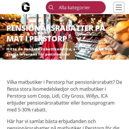
Alla kategorier
PENSIONÄRSRABATTER PÅ
MAT I PERSTORP
Hitta de senaste rabattkoderna, erbjudanderna och
gratis leverans för pensionärer
Vilka matbutiker i Perstorp har pensionärsrabatt? De
flesta stora livsmedelskedjor och matbutiker i
Perstorp som Coop, Lidl, City Gross, Willys, ICA
erbjuder pensionärsrabatter eller bonusprogram
med 5-30% rabatt.
Här har vi samlat bästa erbjudanden och
pensionärsrabatter på matbutiker i Perstorp för dig