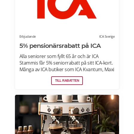
Erbjudande
ICA Sverige
5% pensionärsrabatt på ICA
Alla seniorer som fyllt 65 år och är ICA
Stammis får 5% seniorrabatt på sitt ICA-kort.
Många av ICA butiker som ICA Kvantum, Maxi
Stormarknad eller ICA Supermarket erbjuder
TILL RABATTEN
pensionärsrabatt. Läs mer om vilken ICA-
butik som erbjuder pensionärsrabatt i din
stad. Gäller vissa dagar i veckan både i butik
och online. Välj din favoritbutik för att se
aktuella erbjudanden. Läs mer om
pensionärsrabatter på ICA här.