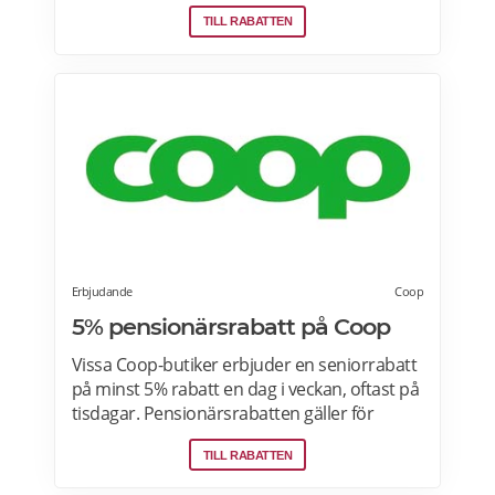
men det finns även förpackningar som
TILL RABATTEN
lämpar sig bra som presenter.
Erbjudande
Coop
5% pensionärsrabatt på Coop
Vissa Coop-butiker erbjuder en seniorrabatt
på minst 5% rabatt en dag i veckan, oftast på
tisdagar. Pensionärsrabatten gäller för
medlemmar som är 65 år eller äldre enbart
TILL RABATTEN
vid köp i fysiska Coop-butiker. Rabatt ges på
ett köp den aktuella rabattdagen, kontakta