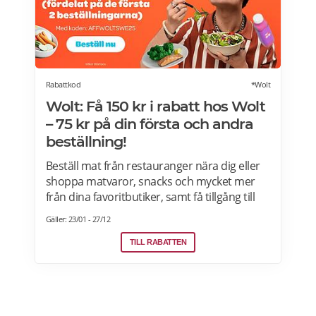
Rabattkod
*Wolt
Wolt: Få 150 kr i rabatt hos Wolt
– 75 kr på din första och andra
beställning!
Beställ mat från restauranger nära dig eller
shoppa matvaror, snacks och mycket mer
från dina favoritbutiker, samt få tillgång till
Wolt. Med Wolt rabattkoden får du 75 kr på
Gäller: 23/01 - 27/12
din första och 75 kr på din andra beställning.
Efter att du klickat på "Till rabatten" får du en
TILL RABATTEN
rabattkod. Uppge denna när du slutför ditt
köp i kassan hos WoltGå till din profil och välj
"lös in kod" Ange koden i rutan och tryck på
Lös in. Krediterna läggs automatiskt till i din