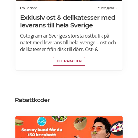
Erbjudande
*Ostogram SE
Exklusiv ost & delikatesser med
leverans till hela Sverige
Ostogram är Sveriges största ostbutik på
nätet med leverans till hela Sverige – ost och
delikatesser från disk till dörr. Ost- &
charkprodukter. Färdiga presentlådor.
TILL RABATTEN
Ostbrickor. Ostogram skickar alla paket med
Postnord med tjänsten "Mypack home" vilket
innebär att paketet ställs utanför dörren vid
leverans. Läs mer om Ostogram
erbjudanden här>>>
Rabattkoder