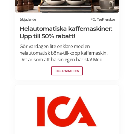
Erbjudande
*CoffeeFriend.se
Helautomatiska kaffemaskiner:
Upp till 50% rabatt!
Gör vardagen lite enklare med en
helautomatisk böna-till-kopp kaffemaskin.
Det är som att ha sin egen barista! Med
kaffemaskiner har du möjlighet att finjustera
TILL RABATTEN
styrka, temperatur, arominställning
kaffe/mjölkratio och storlek. Se bästa
erbjudanden på kaffemaskiner här.