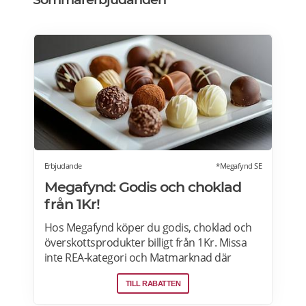
Erbjudande
*Megafynd SE
Megafynd: Godis och choklad
från 1Kr!
Hos Megafynd köper du godis, choklad och
överskottsprodukter billigt från 1Kr. Missa
inte REA-kategori och Matmarknad där
Megafynd har hundratals aktuella
TILL RABATTEN
erbjudanden varje dag. Läs mer om
erbjudande här>>>