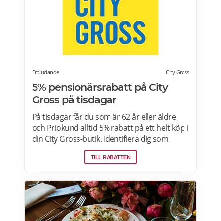
Erbjudande
City Gross
5% pensionärsrabatt på City
Gross på tisdagar
På tisdagar får du som är 62 år eller äldre
och Priokund alltid 5% rabatt på ett helt köp i
din City Gross-butik. Identifiera dig som
Priokund och säg bara till i kassan i butiken
TILL RABATTEN
så löser vi in rabatten. Gäller ej citygross.se,
spel, tidningar, tobak, tobaksfria
nikotinprodukter, läkemedel,
välgörenhetsprodukter,
modersmjölksersättning, presentkort och
pant. Läs mer om pensionärsrabatter på City