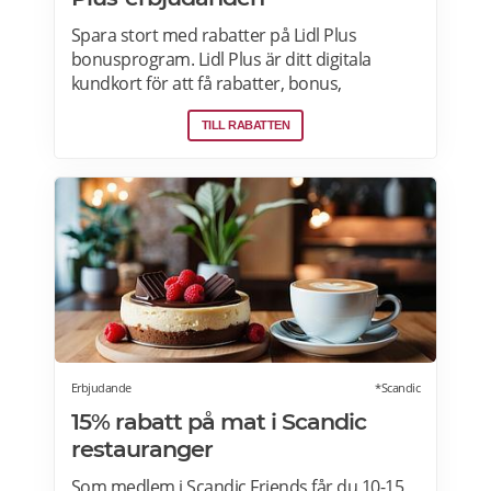
Spara stort med rabatter på Lidl Plus
bonusprogram. Lidl Plus är ditt digitala
kundkort för att få rabatter, bonus,
skräddarsydda erbjudanden och mycket
TILL RABATTEN
mer varje vecka. Skanna ditt kort varje gång
du gör ett köp i kassan och få automatiskt
många fördelar. Oavsett om du är på
semester utomlands kan du fortsätta att
använda dig av Lidl Plus fördelar. Läs mer
om pensionärsrabatter på Lidl här.
Erbjudande
*Scandic
15% rabatt på mat i Scandic
restauranger
Som medlem i Scandic Friends får du 10-15