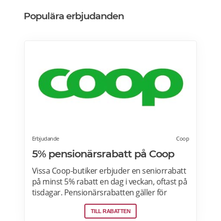
Populära erbjudanden
Erbjudande
Coop
5% pensionärsrabatt på Coop
Vissa Coop-butiker erbjuder en seniorrabatt
på minst 5% rabatt en dag i veckan, oftast på
tisdagar. Pensionärsrabatten gäller för
medlemmar som är 65 år eller äldre enbart
TILL RABATTEN
vid köp i fysiska Coop-butiker. Rabatt ges på