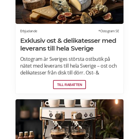
Erbjudande
*Ostogram SE
Exklusiv ost & delikatesser med
leverans till hela Sverige
Ostogram är Sveriges största ostbutik på
nätet med leverans till hela Sverige – ost och
delikatesser från disk till dörr. Ost- &
charkprodukter. Färdiga presentlådor.
TILL RABATTEN
Ostbrickor. Ostogram skickar alla paket med
Postnord med tjänsten "Mypack home" vilket
innebär att paketet ställs utanför dörren vid
leverans. Läs mer om Ostogram
erbjudanden här>>>