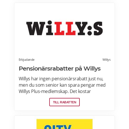
hoppa över en vecka eller avsluta ditt
abonnemang när du vill. Läs mer om
pensionärsrabatter hos Factor här.
Erbjudande
Willys
Pensionärsrabatter på Willys
Willys har ingen pensionärsrabatt just nu,
men du som senior kan spara pengar med
Willys Plus-medlemskap. Det kostar
ingenting att bli Willys Plus-kund. Med Willys
TILL RABATTEN
Plus får du fler och bättre erbjudanden med
upp till 50% rabatt varje vecka. Läs mer om
Willys erbjudanden här.