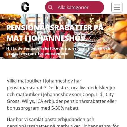
Alla kategorier
PENSIONÄRSRABATTER PÅ
MAT I JOHANNESHOV
Hitta de senaste rabattkoderna, erbjudanderna och
gratis leverans för pensionärer
Vilka matbutiker i Johanneshov har
pensionärsrabatt? De flesta stora livsmedelskedjor
och matbutiker i Johanneshov som Coop, Lidl, City
Gross, Willys, ICA erbjuder pensionärsrabatter eller
bonusprogram med 5-30% rabatt.
Här har vi samlat bästa erbjudanden och
pensionärsrabatter på matbutiker i Johanneshov för