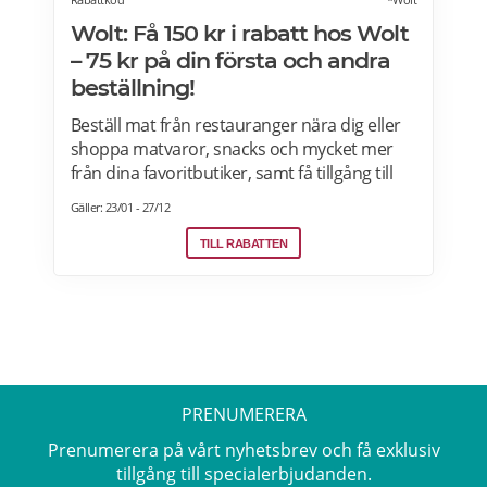
Wolt: Få 150 kr i rabatt hos Wolt
– 75 kr på din första och andra
beställning!
Beställ mat från restauranger nära dig eller
shoppa matvaror, snacks och mycket mer
från dina favoritbutiker, samt få tillgång till
Wolt. Med Wolt rabattkoden får du 75 kr på
Gäller: 23/01 - 27/12
din första och 75 kr på din andra beställning.
Efter att du klickat på "Till rabatten" får du en
TILL RABATTEN
rabattkod. Uppge denna när du slutför ditt
köp i kassan hos WoltGå till din profil och välj
"lös in kod" Ange koden i rutan och tryck på
Lös in. Krediterna läggs automatiskt till i din
profil.
PRENUMERERA
Prenumerera på vårt nyhetsbrev och få exklusiv
tillgång till specialerbjudanden.