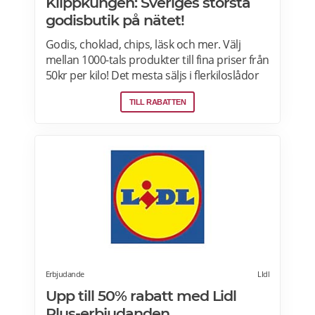
Klippkungen: Sveriges största
godisbutik på nätet!
Godis, choklad, chips, läsk och mer. Välj
mellan 1000-tals produkter till fina priser från
50kr per kilo! Det mesta säljs i flerkiloslådor
men det finns även förpackningar som
TILL RABATTEN
lämpar sig bra som presenter.
Erbjudande
LIdl
Upp till 50% rabatt med Lidl
Plus-erbjudanden