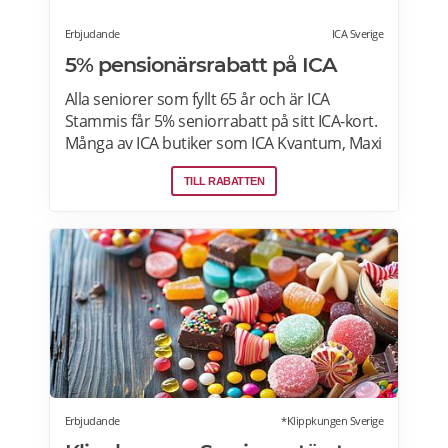
Erbjudande
ICA Sverige
5% pensionärsrabatt på ICA
Alla seniorer som fyllt 65 år och är ICA
Stammis får 5% seniorrabatt på sitt ICA-kort.
Många av ICA butiker som ICA Kvantum, Maxi
Stormarknad eller ICA Supermarket erbjuder
TILL RABATTEN
pensionärsrabatt. Läs mer om vilken ICA-
butik som erbjuder pensionärsrabatt i din
stad. Gäller vissa dagar i veckan både i butik
och online. Välj din favoritbutik för att se
aktuella erbjudanden. Läs mer om
pensionärsrabatter på ICA här.
Erbjudande
*Klippkungen Sverige