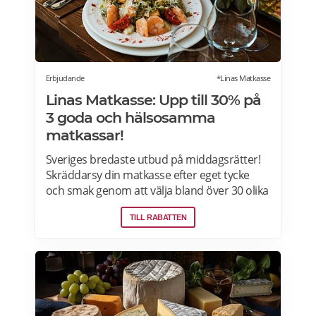
Gross här.
Erbjudande
*Linas Matkasse
Linas Matkasse: Upp till 30% på
3 goda och hälsosamma
matkassar!
Sveriges bredaste utbud på middagsrätter!
Skräddarsy din matkasse efter eget tycke
och smak genom att välja bland över 30 olika
rätter – varje vecka! Din matkasse levereras
TILL RABATTEN
direkt till din dörr. Du kan skräddarsy din
matkasse och välja glutenfria eller laktosfria
maträtter. Läs mer och upptäck hela meny!