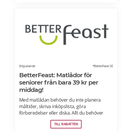
ett köp den aktuella rabattdagen, kontakta
din Coop-butik för mer information. Gäller
endast ordinarie priser och kan inte
kombineras med andra rabatter. Läs mer
om pensionärsrabatter på Coop här.
Erbjudande
*Betterfeast SE
BetterFeast: Matlådor för
seniorer från bara 39 kr per
middag!
Med matlådan behöver du inte planera
måltider, skriva inköpslista, göra
förberedelser eller diska. Allt du behöver
göra är att värma maten och så är det
TILL RABATTEN
färdigt för servering! Betterfeast handlar,