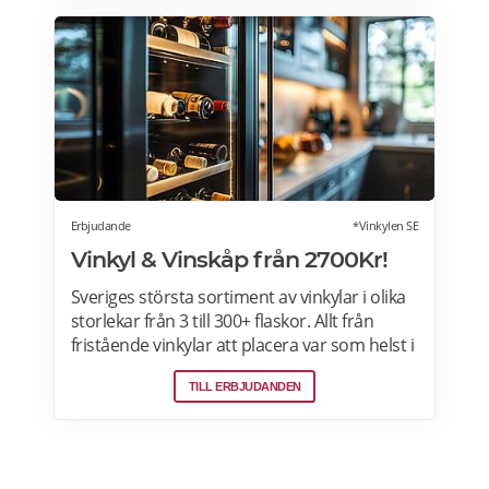
Erbjudande
*Vinkylen SE
Vinkyl & Vinskåp från 2700Kr!
Sveriges största sortiment av vinkylar i olika
storlekar från 3 till 300+ flaskor. Allt från
fristående vinkylar att placera var som helst i
hemmet, till inbyggda eller integrerbara
TILL ERBJUDANDEN
vinkylar som elegant smälter in i
köksdesignen. Kombinerad vinkyl och ölkyl.
Designa din vinkyl i vilken färg du vill! Läs
mer>>>