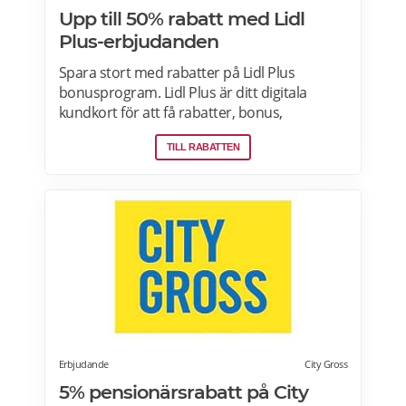
Upp till 50% rabatt med Lidl
Plus-erbjudanden
Spara stort med rabatter på Lidl Plus
bonusprogram. Lidl Plus är ditt digitala
kundkort för att få rabatter, bonus,
skräddarsydda erbjudanden och mycket
TILL RABATTEN
mer varje vecka. Skanna ditt kort varje gång
du gör ett köp i kassan och få automatiskt
många fördelar. Oavsett om du är på
semester utomlands kan du fortsätta att
använda dig av Lidl Plus fördelar. Läs mer
om pensionärsrabatter på Lidl här.
Erbjudande
City Gross
5% pensionärsrabatt på City