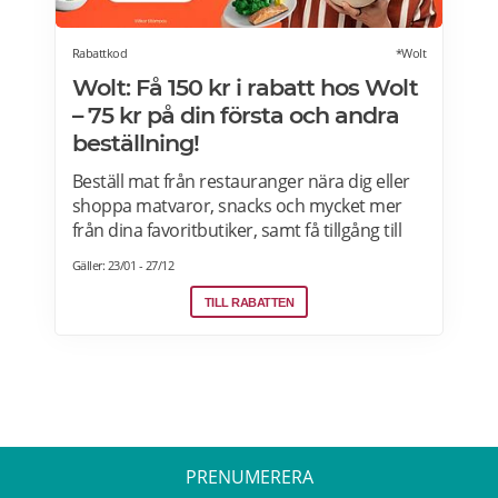
Rabattkod
*Wolt
Wolt: Få 150 kr i rabatt hos Wolt
– 75 kr på din första och andra
beställning!
Beställ mat från restauranger nära dig eller
shoppa matvaror, snacks och mycket mer
från dina favoritbutiker, samt få tillgång till
Wolt. Med Wolt rabattkoden får du 75 kr på
Gäller: 23/01 - 27/12
din första och 75 kr på din andra beställning.
Efter att du klickat på "Till rabatten" får du en
TILL RABATTEN
rabattkod. Uppge denna när du slutför ditt
köp i kassan hos WoltGå till din profil och välj
"lös in kod" Ange koden i rutan och tryck på
Lös in. Krediterna läggs automatiskt till i din
profil.
PRENUMERERA