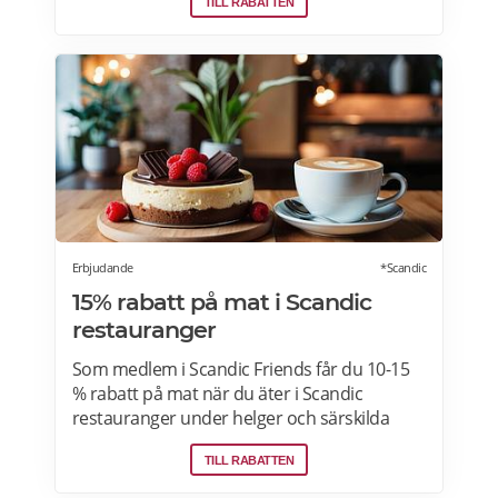
TILL RABATTEN
direkt till din dörr. Du kan skräddarsy din
matkasse och välja glutenfria eller laktosfria
maträtter. Läs mer och upptäck hela meny!
Erbjudande
*Scandic
15% rabatt på mat i Scandic
restauranger
Som medlem i Scandic Friends får du 10-15
% rabatt på mat när du äter i Scandic
restauranger under helger och särskilda
helgdagar (vardagar). Rabatten gäller även i
TILL RABATTEN
hotellshoppen. Rabatt på mat gäller från
fredag till söndag, oavsett om du är gäst eller