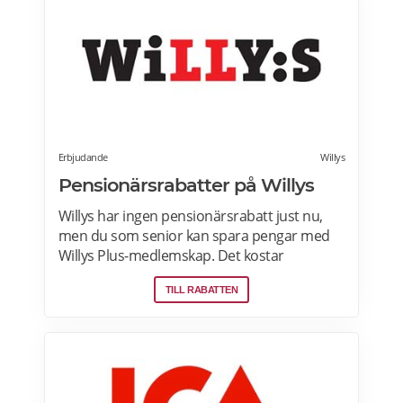
leverans. Läs mer om Ostogram
erbjudanden här>>>
Erbjudande
Willys
Pensionärsrabatter på Willys
Willys har ingen pensionärsrabatt just nu,
men du som senior kan spara pengar med
Willys Plus-medlemskap. Det kostar
ingenting att bli Willys Plus-kund. Med Willys
TILL RABATTEN
Plus får du fler och bättre erbjudanden med
upp till 50% rabatt varje vecka. Läs mer om
Willys erbjudanden här.