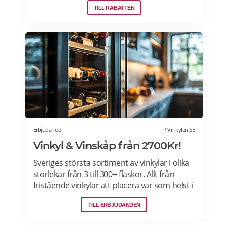
TILL RABATTEN
erbjudanden varje dag. Läs mer om
erbjudande här>>>
Erbjudande
*Vinkylen SE
Vinkyl & Vinskåp från 2700Kr!
Sveriges största sortiment av vinkylar i olika
storlekar från 3 till 300+ flaskor. Allt från
fristående vinkylar att placera var som helst i
hemmet, till inbyggda eller integrerbara
TILL ERBJUDANDEN
vinkylar som elegant smälter in i
köksdesignen. Kombinerad vinkyl och ölkyl.