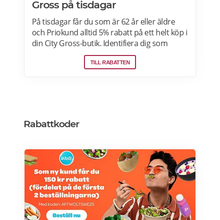
Gross på tisdagar
På tisdagar får du som är 62 år eller äldre
och Priokund alltid 5% rabatt på ett helt köp i
din City Gross-butik. Identifiera dig som
Priokund och säg bara till i kassan i butiken
TILL RABATTEN
så löser vi in rabatten. Gäller ej citygross.se,
spel, tidningar, tobak, tobaksfria
nikotinprodukter, läkemedel,
välgörenhetsprodukter,
modersmjölksersättning, presentkort och
pant. Läs mer om pensionärsrabatter på City
Rabattkoder
Gross här.