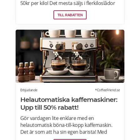
50kr per kilo! Det mesta säljs i flerkiloslådor
men det finns även förpackningar som
TILL RABATTEN
lämpar sig bra som presenter.
Erbjudande
*CoffeeFriend.se
Helautomatiska kaffemaskiner:
Upp till 50% rabatt!
Gör vardagen lite enklare med en
helautomatisk böna-till-kopp kaffemaskin.
Det är som att ha sin egen barista! Med
kaffemaskiner har du möjlighet att finjustera