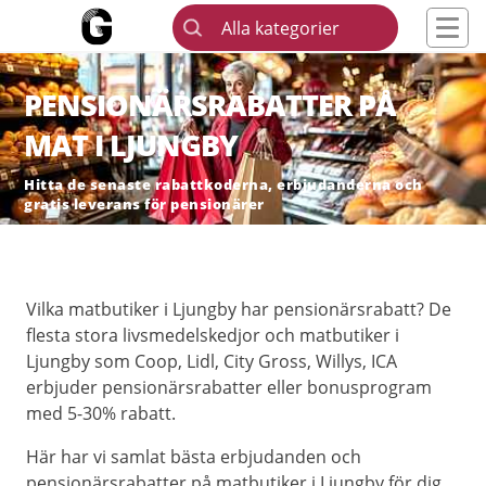
Alla kategorier
PENSIONÄRSRABATTER PÅ
MAT I LJUNGBY
Hitta de senaste rabattkoderna, erbjudanderna och
gratis leverans för pensionärer
Vilka matbutiker i Ljungby har pensionärsrabatt? De
flesta stora livsmedelskedjor och matbutiker i
Ljungby som Coop, Lidl, City Gross, Willys, ICA
erbjuder pensionärsrabatter eller bonusprogram
med 5-30% rabatt.
Här har vi samlat bästa erbjudanden och
pensionärsrabatter på matbutiker i Ljungby för dig