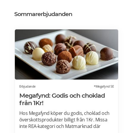
Sommarerbjudanden
Erbjudande
*Megafynd SE
Megafynd: Godis och choklad
från 1Kr!
Hos Megafynd köper du godis, choklad och
överskottsprodukter billigt från 1Kr. Missa
inte REA-kategori och Matmarknad där
Megafynd har hundratals aktuella