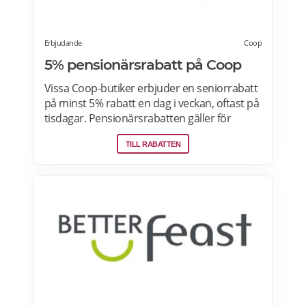
Erbjudande
Coop
5% pensionärsrabatt på Coop
Vissa Coop-butiker erbjuder en seniorrabatt
på minst 5% rabatt en dag i veckan, oftast på
tisdagar. Pensionärsrabatten gäller för
medlemmar som är 65 år eller äldre enbart
TILL RABATTEN
vid köp i fysiska Coop-butiker. Rabatt ges på
ett köp den aktuella rabattdagen, kontakta
din Coop-butik för mer information. Gäller
endast ordinarie priser och kan inte
kombineras med andra rabatter. Läs mer
om pensionärsrabatter på Coop här.