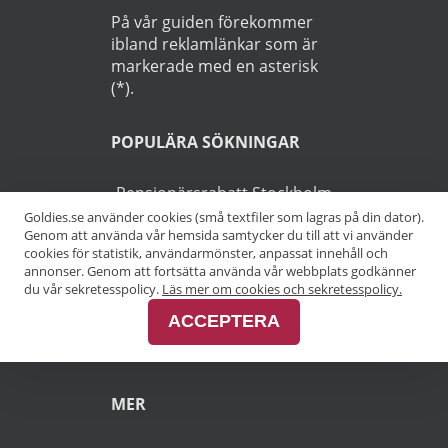
På vår guiden förekommer
ibland reklamlänkar som är
markerade med en asterisk
(*).
POPULÄRA SÖKNINGAR
Pensionärsrabatt Stockholm
Goldies.se använder cookies (små textfiler som lagras på din dator).
Genom att använda vår hemsida samtycker du till att vi använder
Pensionärsrabatt Göteborg
cookies för statistik, användarmönster, anpassat innehåll och
annonser. Genom att fortsätta använda vår webbplats godkänner
Pensionärsrabatt Malmö
du vår sekretesspolicy.
Läs mer om cookies och sekretesspolicy.
ACCEPTERA
Pensionärsrabatt Skåne
MER