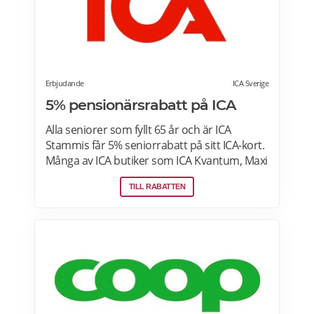
Erbjudande
ICA Sverige
5% pensionärsrabatt på ICA
Alla seniorer som fyllt 65 år och är ICA
Stammis får 5% seniorrabatt på sitt ICA-kort.
Många av ICA butiker som ICA Kvantum, Maxi
Stormarknad eller ICA Supermarket erbjuder
TILL RABATTEN
pensionärsrabatt. Läs mer om vilken ICA-
butik som erbjuder pensionärsrabatt i din
stad. Gäller vissa dagar i veckan både i butik
och online. Välj din favoritbutik för att se
aktuella erbjudanden. Läs mer om
pensionärsrabatter på ICA här.