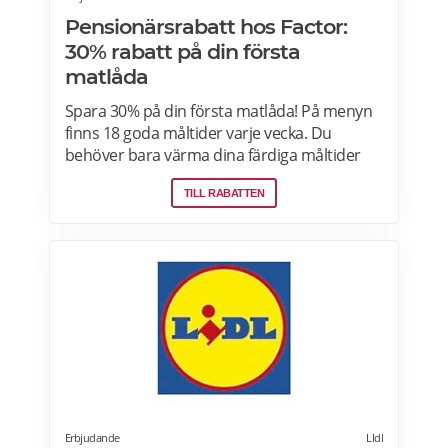
Pensionärsrabatt hos Factor:
30% rabatt på din första
matlåda
Spara 30% på din första matlåda! På menyn
finns 18 goda måltider varje vecka. Du
behöver bara värma dina färdiga måltider
från Factor Meals. Med Factor har du alltid
TILL RABATTEN
full kontroll. Du väljer vilka måltider du vill ha.
Du vet exakt vad de innehåller. Du kan alltid
hoppa över en vecka eller avsluta ditt
abonnemang när du vill. Läs mer om
pensionärsrabatter hos Factor här.
Erbjudande
LIdl