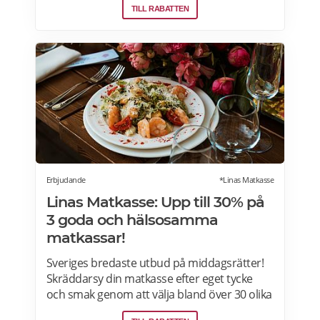
TILL RABATTEN
styrka, temperatur, arominställning
kaffe/mjölkratio och storlek. Se bästa
erbjudanden på kaffemaskiner här.
Erbjudande
*Linas Matkasse
Linas Matkasse: Upp till 30% på
3 goda och hälsosamma
matkassar!
Sveriges bredaste utbud på middagsrätter!
Skräddarsy din matkasse efter eget tycke
och smak genom att välja bland över 30 olika
rätter – varje vecka! Din matkasse levereras