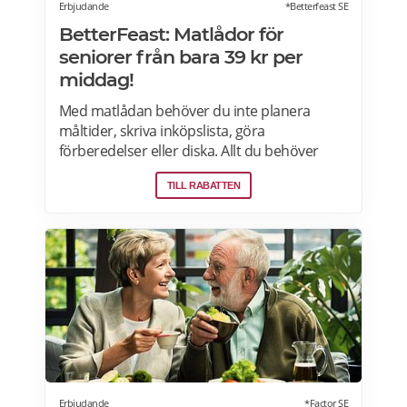
Erbjudande
*Betterfeast SE
BetterFeast: Matlådor för
seniorer från bara 39 kr per
middag!
Med matlådan behöver du inte planera
måltider, skriva inköpslista, göra
förberedelser eller diska. Allt du behöver
göra är att värma maten och så är det
TILL RABATTEN
färdigt för servering! Betterfeast handlar,
lagar och levererar maten åt dig! BetterFeast
matlådor är tillagade med omsorg av
professionella kockar. Våra favoriträtter är
Vikingagryta, Pasta med kyckling och Tarte
flambée med crème fraiche, bacon och lök.
Läs mer om rabatter på din första matlåda
hos Betterfeast här.
Erbjudande
*Factor SE