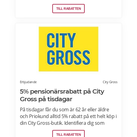
medlemmar som är 65 år eller äldre enbart
TILL RABATTEN
vid köp i fysiska Coop-butiker. Rabatt ges på
ett köp den aktuella rabattdagen, kontakta
din Coop-butik för mer information. Gäller
endast ordinarie priser och kan inte
kombineras med andra rabatter. Läs mer
om pensionärsrabatter på Coop här.
Erbjudande
City Gross
5% pensionärsrabatt på City
Gross på tisdagar
På tisdagar får du som är 62 år eller äldre
och Priokund alltid 5% rabatt på ett helt köp i
din City Gross-butik. Identifiera dig som
Priokund och säg bara till i kassan i butiken
TILL RABATTEN
så löser vi in rabatten. Gäller ej citygross.se,