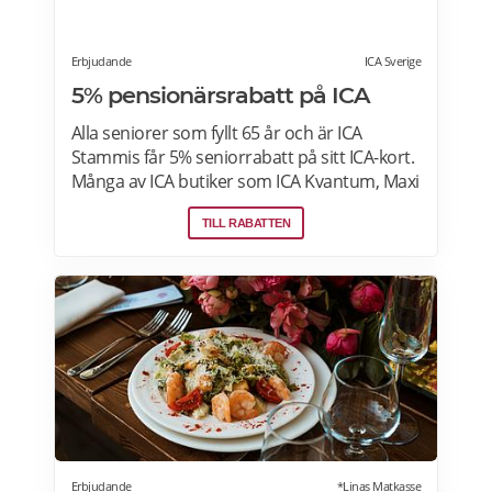
Erbjudande
ICA Sverige
5% pensionärsrabatt på ICA
Alla seniorer som fyllt 65 år och är ICA
Stammis får 5% seniorrabatt på sitt ICA-kort.
Många av ICA butiker som ICA Kvantum, Maxi
Stormarknad eller ICA Supermarket erbjuder
TILL RABATTEN
pensionärsrabatt. Läs mer om vilken ICA-
butik som erbjuder pensionärsrabatt i din
stad. Gäller vissa dagar i veckan både i butik
och online. Välj din favoritbutik för att se
aktuella erbjudanden. Läs mer om
pensionärsrabatter på ICA här.
Erbjudande
*Linas Matkasse