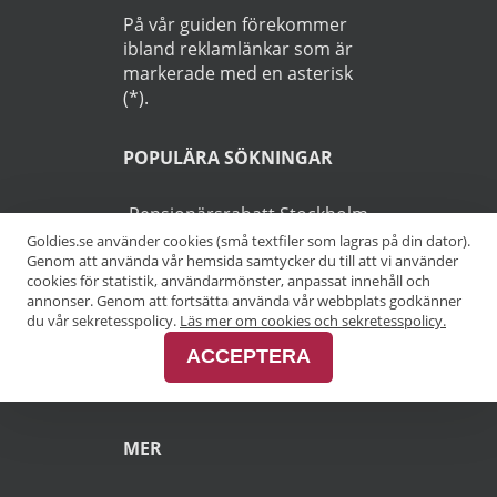
På vår guiden förekommer
ibland reklamlänkar som är
markerade med en asterisk
(*).
POPULÄRA SÖKNINGAR
Pensionärsrabatt Stockholm
Goldies.se använder cookies (små textfiler som lagras på din dator).
Genom att använda vår hemsida samtycker du till att vi använder
Pensionärsrabatt Göteborg
cookies för statistik, användarmönster, anpassat innehåll och
annonser. Genom att fortsätta använda vår webbplats godkänner
Pensionärsrabatt Malmö
du vår sekretesspolicy.
Läs mer om cookies och sekretesspolicy.
ACCEPTERA
Pensionärsrabatt Skåne
MER