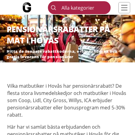
Alla kategorier
PENSIONÄRSRABATTER PÅ
MAT I HOVÅS
Hitta de senaste rabattkoderna, erbjudanderna och
gratis leverans för pensionärer
Vilka matbutiker i Hovås har pensionärsrabatt? De
flesta stora livsmedelskedjor och matbutiker i Hovås
som Coop, Lidl, City Gross, Willys, ICA erbjuder
pensionärsrabatter eller bonusprogram med 5-30%
rabatt.
Här har vi samlat bästa erbjudanden och
pensionärsrabatter på matbutiker i Hovås för dig