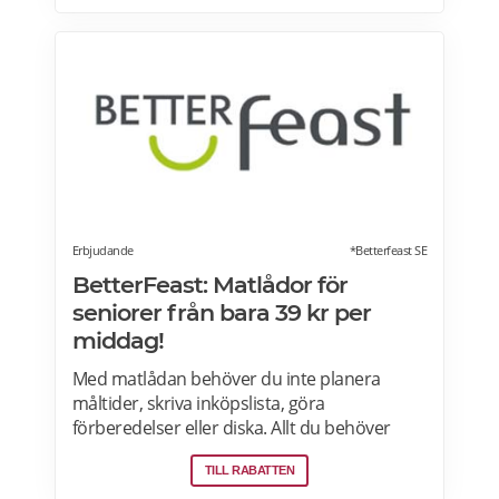
Du vet exakt vad de innehåller. Du kan alltid
hoppa över en vecka eller avsluta ditt
abonnemang när du vill. Läs mer om
pensionärsrabatter hos Factor här.
Erbjudande
*Betterfeast SE
BetterFeast: Matlådor för
seniorer från bara 39 kr per
middag!
Med matlådan behöver du inte planera
måltider, skriva inköpslista, göra
förberedelser eller diska. Allt du behöver
göra är att värma maten och så är det
TILL RABATTEN
färdigt för servering! Betterfeast handlar,