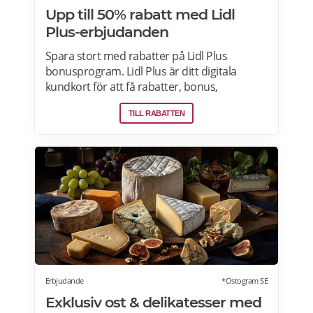
Upp till 50% rabatt med Lidl
Plus-erbjudanden
Spara stort med rabatter på Lidl Plus
bonusprogram. Lidl Plus är ditt digitala
kundkort för att få rabatter, bonus,
skräddarsydda erbjudanden och mycket
TILL RABATTEN
mer varje vecka. Skanna ditt kort varje gång
du gör ett köp i kassan och få automatiskt
många fördelar. Oavsett om du är på
semester utomlands kan du fortsätta att
använda dig av Lidl Plus fördelar. Läs mer
om pensionärsrabatter på Lidl här.
Erbjudande
*Ostogram SE
Exklusiv ost & delikatesser med