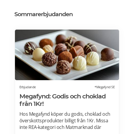
Sommarerbjudanden
Erbjudande
*Megafynd SE
Megafynd: Godis och choklad
från 1Kr!
Hos Megafynd köper du godis, choklad och
överskottsprodukter billigt från 1Kr. Missa
inte REA-kategori och Matmarknad där
Megafynd har hundratals aktuella