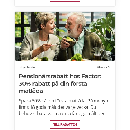
spel, tidningar, tobak, tobaksfria
nikotinprodukter, läkemedel,
välgörenhetsprodukter,
modersmjölksersättning, presentkort och
pant. Läs mer om pensionärsrabatter på City
Gross här.
Erbjudande
*Factor SE
Pensionärsrabatt hos Factor:
30% rabatt på din första
matlåda
Spara 30% på din första matlåda! På menyn
finns 18 goda måltider varje vecka. Du
behöver bara värma dina färdiga måltider
från Factor Meals. Med Factor har du alltid
TILL RABATTEN
full kontroll. Du väljer vilka måltider du vill ha.