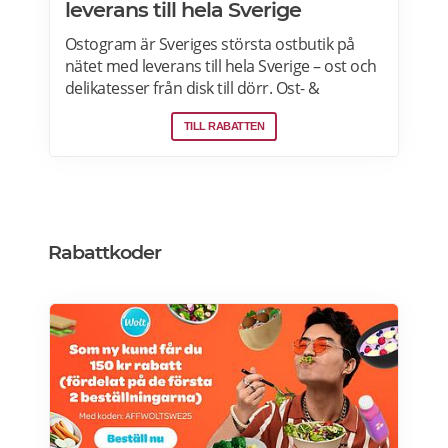
leverans till hela Sverige
Ostogram är Sveriges största ostbutik på
nätet med leverans till hela Sverige – ost och
delikatesser från disk till dörr. Ost- &
charkprodukter. Färdiga presentlådor.
TILL RABATTEN
Ostbrickor. Ostogram skickar alla paket med
Postnord med tjänsten "Mypack home" vilket
innebär att paketet ställs utanför dörren vid
leverans. Läs mer om Ostogram
erbjudanden här>>>
Rabattkoder