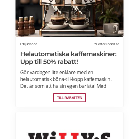
Erbjudande
*CoffeeFriend.se
Helautomatiska kaffemaskiner:
Upp till 50% rabatt!
Gör vardagen lite enklare med en
helautomatisk böna-till-kopp kaffemaskin.
Det är som att ha sin egen barista! Med
kaffemaskiner har du möjlighet att finjustera
TILL RABATTEN
styrka, temperatur, arominställning
kaffe/mjölkratio och storlek. Se bästa
erbjudanden på kaffemaskiner här.