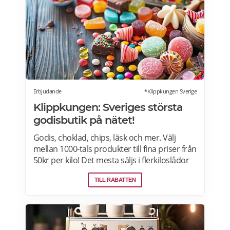
men inte dryck. Du får ta med dig 5 vänner
(totalt 6 personer). Rabatten kan inte
kombineras med andra middagspaket och
erbjudanden, exempelvis vid julbord,
nyårspaket eller after work. Undantag gäller
för alla Scandic Go-hotell och Grand Hotel
Oslo by Scandic. Läs mer>>>
Erbjudande
*Klippkungen Sverige
Klippkungen: Sveriges största
godisbutik på nätet!
Godis, choklad, chips, läsk och mer. Välj
mellan 1000-tals produkter till fina priser från
50kr per kilo! Det mesta säljs i flerkiloslådor
men det finns även förpackningar som
TILL RABATTEN
lämpar sig bra som presenter.