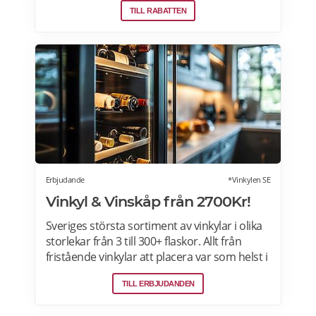
TILL RABATTEN
erbjudanden varje dag. Läs mer om
erbjudande här>>>
Erbjudande
*Vinkylen SE
Vinkyl & Vinskåp från 2700Kr!
Sveriges största sortiment av vinkylar i olika
storlekar från 3 till 300+ flaskor. Allt från
fristående vinkylar att placera var som helst i
hemmet, till inbyggda eller integrerbara
TILL ERBJUDANDEN
vinkylar som elegant smälter in i
köksdesignen. Kombinerad vinkyl och ölkyl.