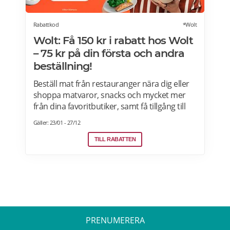
Rabattkod
*Wolt
Wolt: Få 150 kr i rabatt hos Wolt
– 75 kr på din första och andra
beställning!
Beställ mat från restauranger nära dig eller
shoppa matvaror, snacks och mycket mer
från dina favoritbutiker, samt få tillgång till
Wolt. Med Wolt rabattkoden får du 75 kr på
Gäller: 23/01 - 27/12
din första och 75 kr på din andra beställning.
Efter att du klickat på "Till rabatten" får du en
TILL RABATTEN
rabattkod. Uppge denna när du slutför ditt
köp i kassan hos WoltGå till din profil och välj
"lös in kod" Ange koden i rutan och tryck på
Lös in. Krediterna läggs automatiskt till i din
profil.
PRENUMERERA