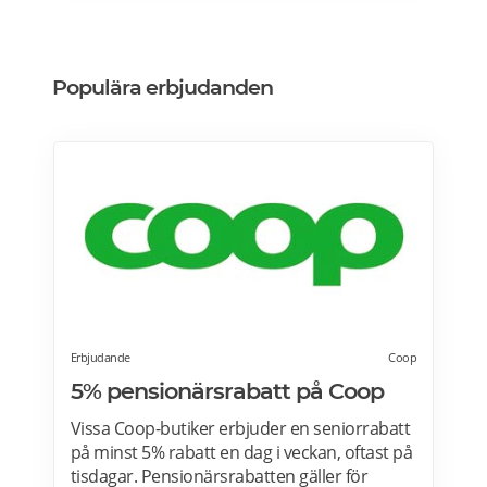
Designa din vinkyl i vilken färg du vill! Läs
mer>>>
Populära erbjudanden
Erbjudande
Coop
5% pensionärsrabatt på Coop
Vissa Coop-butiker erbjuder en seniorrabatt
på minst 5% rabatt en dag i veckan, oftast på
tisdagar. Pensionärsrabatten gäller för