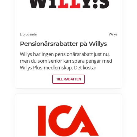
Erbjudande
Willys
Pensionärsrabatter på Willys
Willys har ingen pensionärsrabatt just nu,
men du som senior kan spara pengar med
Willys Plus-medlemskap. Det kostar
ingenting att bli Willys Plus-kund. Med Willys
TILL RABATTEN
Plus får du fler och bättre erbjudanden med
upp till 50% rabatt varje vecka. Läs mer om
Willys erbjudanden här.