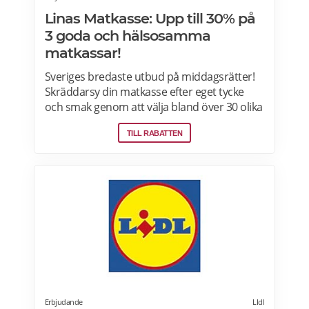
Linas Matkasse: Upp till 30% på
3 goda och hälsosamma
matkassar!
Sveriges bredaste utbud på middagsrätter!
Skräddarsy din matkasse efter eget tycke
och smak genom att välja bland över 30 olika
rätter – varje vecka! Din matkasse levereras
TILL RABATTEN
direkt till din dörr. Du kan skräddarsy din
matkasse och välja glutenfria eller laktosfria
maträtter. Läs mer och upptäck hela meny!
Erbjudande
LIdl