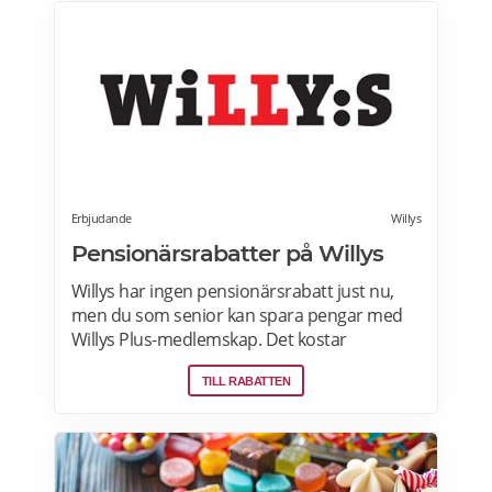
stad. Gäller vissa dagar i veckan både i butik
och online. Välj din favoritbutik för att se
aktuella erbjudanden. Läs mer om
pensionärsrabatter på ICA här.
Erbjudande
Willys
Pensionärsrabatter på Willys
Willys har ingen pensionärsrabatt just nu,
men du som senior kan spara pengar med
Willys Plus-medlemskap. Det kostar
ingenting att bli Willys Plus-kund. Med Willys
TILL RABATTEN
Plus får du fler och bättre erbjudanden med
upp till 50% rabatt varje vecka. Läs mer om
Willys erbjudanden här.