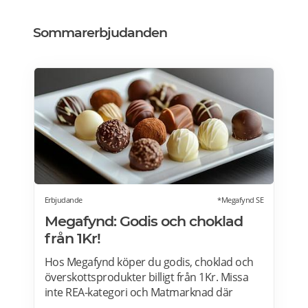
Sommarerbjudanden
Erbjudande
*Megafynd SE
Megafynd: Godis och choklad
från 1Kr!
Hos Megafynd köper du godis, choklad och
överskottsprodukter billigt från 1Kr. Missa
inte REA-kategori och Matmarknad där
Megafynd har hundratals aktuella