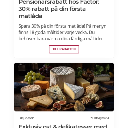
Pensionärsrabatt hos Factor:
30% rabatt på din första
matlåda
Spara 30% på din första matlåda! På menyn
finns 18 goda måltider varje vecka. Du
behöver bara värma dina färdiga måltider
från Factor Meals. Med Factor har du alltid
TILL RABATTEN
full kontroll. Du väljer vilka måltider du vill ha.
Du vet exakt vad de innehåller. Du kan alltid
hoppa över en vecka eller avsluta ditt
abonnemang när du vill. Läs mer om
pensionärsrabatter hos Factor här.
Erbjudande
*Ostogram SE
Exklusiv ost & delikatesser med