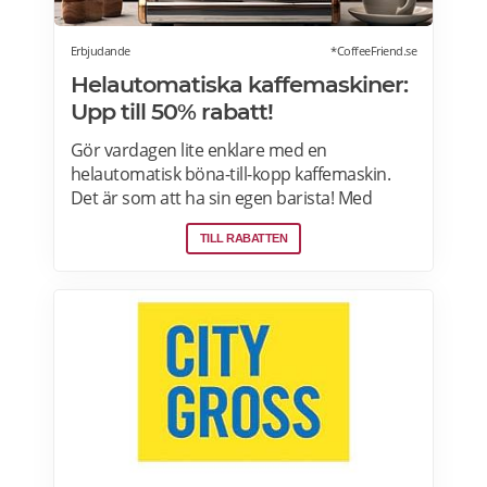
Erbjudande
*CoffeeFriend.se
Helautomatiska kaffemaskiner:
Upp till 50% rabatt!
Gör vardagen lite enklare med en
helautomatisk böna-till-kopp kaffemaskin.
Det är som att ha sin egen barista! Med
kaffemaskiner har du möjlighet att finjustera
TILL RABATTEN
styrka, temperatur, arominställning
kaffe/mjölkratio och storlek. Se bästa
erbjudanden på kaffemaskiner här.