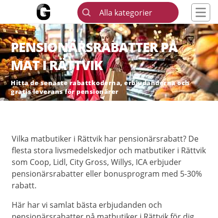
Alla kategorier
PENSIONÄRSRABATTER PÅ
MAT I RÄTTVIK
Hitta de senaste rabattkoderna, erbjudanderna och
gratis leverans för pensionärer
Vilka matbutiker i Rättvik har pensionärsrabatt? De
flesta stora livsmedelskedjor och matbutiker i Rättvik
som Coop, Lidl, City Gross, Willys, ICA erbjuder
pensionärsrabatter eller bonusprogram med 5-30%
rabatt.
Här har vi samlat bästa erbjudanden och
pensionärsrabatter på matbutiker i Rättvik för dig