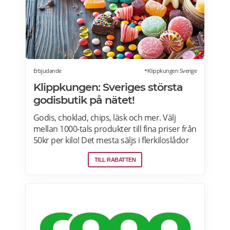
Erbjudande
*Klippkungen Sverige
Klippkungen: Sveriges största
godisbutik på nätet!
Godis, choklad, chips, läsk och mer. Välj
mellan 1000-tals produkter till fina priser från
50kr per kilo! Det mesta säljs i flerkiloslådor
men det finns även förpackningar som
TILL RABATTEN
lämpar sig bra som presenter.