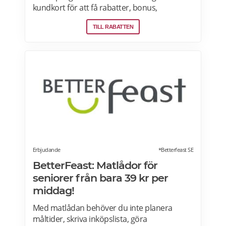
kundkort för att få rabatter, bonus,
skräddarsydda erbjudanden och mycket
TILL RABATTEN
mer varje vecka. Skanna ditt kort varje gång
du gör ett köp i kassan och få automatiskt
många fördelar. Oavsett om du är på
semester utomlands kan du fortsätta att
använda dig av Lidl Plus fördelar. Läs mer
om pensionärsrabatter på Lidl här.
Erbjudande
*Betterfeast SE
BetterFeast: Matlådor för
seniorer från bara 39 kr per
middag!
Med matlådan behöver du inte planera
måltider, skriva inköpslista, göra