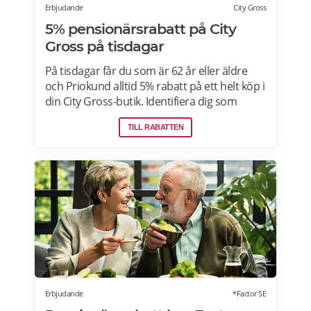
Erbjudande
City Gross
5% pensionärsrabatt på City
Gross på tisdagar
På tisdagar får du som är 62 år eller äldre
och Priokund alltid 5% rabatt på ett helt köp i
din City Gross-butik. Identifiera dig som
Priokund och säg bara till i kassan i butiken
TILL RABATTEN
så löser vi in rabatten. Gäller ej citygross.se,
spel, tidningar, tobak, tobaksfria
nikotinprodukter, läkemedel,
välgörenhetsprodukter,
modersmjölksersättning, presentkort och
pant. Läs mer om pensionärsrabatter på City
Gross här.
Erbjudande
*Factor SE