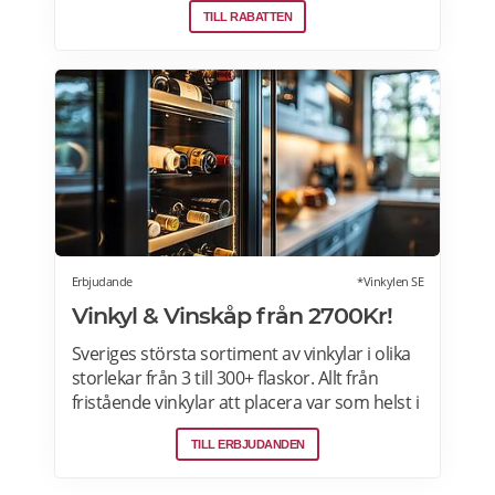
TILL RABATTEN
erbjudanden varje dag. Läs mer om
erbjudande här>>>
Erbjudande
*Vinkylen SE
Vinkyl & Vinskåp från 2700Kr!
Sveriges största sortiment av vinkylar i olika
storlekar från 3 till 300+ flaskor. Allt från
fristående vinkylar att placera var som helst i
hemmet, till inbyggda eller integrerbara
TILL ERBJUDANDEN
vinkylar som elegant smälter in i
köksdesignen. Kombinerad vinkyl och ölkyl.