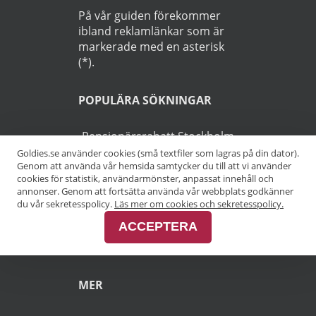
På vår guiden förekommer
ibland reklamlänkar som är
markerade med en asterisk
(*).
POPULÄRA SÖKNINGAR
Pensionärsrabatt Stockholm
Goldies.se använder cookies (små textfiler som lagras på din dator).
Genom att använda vår hemsida samtycker du till att vi använder
Pensionärsrabatt Göteborg
cookies för statistik, användarmönster, anpassat innehåll och
annonser. Genom att fortsätta använda vår webbplats godkänner
Pensionärsrabatt Malmö
du vår sekretesspolicy.
Läs mer om cookies och sekretesspolicy.
ACCEPTERA
Pensionärsrabatt Skåne
MER