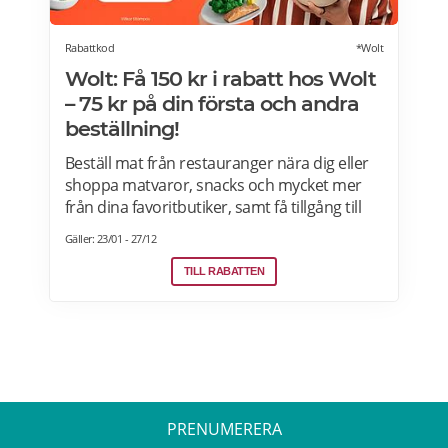
Rabattkod
*Wolt
Wolt: Få 150 kr i rabatt hos Wolt
– 75 kr på din första och andra
beställning!
Beställ mat från restauranger nära dig eller
shoppa matvaror, snacks och mycket mer
från dina favoritbutiker, samt få tillgång till
Wolt. Med Wolt rabattkoden får du 75 kr på
Gäller: 23/01 - 27/12
din första och 75 kr på din andra beställning.
Efter att du klickat på "Till rabatten" får du en
TILL RABATTEN
rabattkod. Uppge denna när du slutför ditt
köp i kassan hos WoltGå till din profil och välj
"lös in kod" Ange koden i rutan och tryck på
Lös in. Krediterna läggs automatiskt till i din
profil.
PRENUMERERA