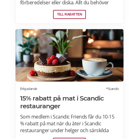
förberedelser eller diska. Allt du behöver
göra är att värma maten och så är det
TILL RABATTEN
färdigt för servering! Betterfeast handlar,
lagar och levererar maten åt dig! BetterFeast
matlådor är tillagade med omsorg av
professionella kockar. Våra favoriträtter är
Vikingagryta, Pasta med kyckling och Tarte
flambée med crème fraiche, bacon och lök.
Läs mer om rabatter på din första matlåda
hos Betterfeast här.
Erbjudande
*Scandic
15% rabatt på mat i Scandic
restauranger
Som medlem i Scandic Friends får du 10-15
% rabatt på mat när du äter i Scandic
restauranger under helger och särskilda
helgdagar (vardagar). Rabatten gäller även i