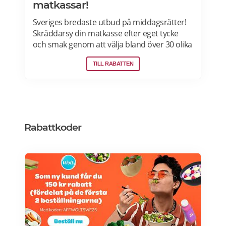
matkassar!
Sveriges bredaste utbud på middagsrätter!
Skräddarsy din matkasse efter eget tycke
och smak genom att välja bland över 30 olika
rätter – varje vecka! Din matkasse levereras
TILL RABATTEN
direkt till din dörr. Du kan skräddarsy din
matkasse och välja glutenfria eller laktosfria
maträtter. Läs mer och upptäck hela meny!
Rabattkoder