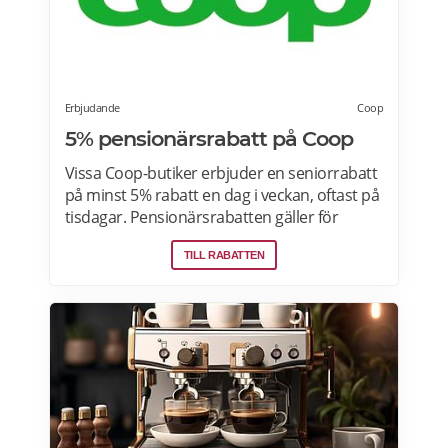
Erbjudande
Coop
5% pensionärsrabatt på Coop
Vissa Coop-butiker erbjuder en seniorrabatt
på minst 5% rabatt en dag i veckan, oftast på
tisdagar. Pensionärsrabatten gäller för
medlemmar som är 65 år eller äldre enbart
TILL RABATTEN
vid köp i fysiska Coop-butiker. Rabatt ges på
ett köp den aktuella rabattdagen, kontakta
din Coop-butik för mer information. Gäller
endast ordinarie priser och kan inte
kombineras med andra rabatter. Läs mer
om pensionärsrabatter på Coop här.