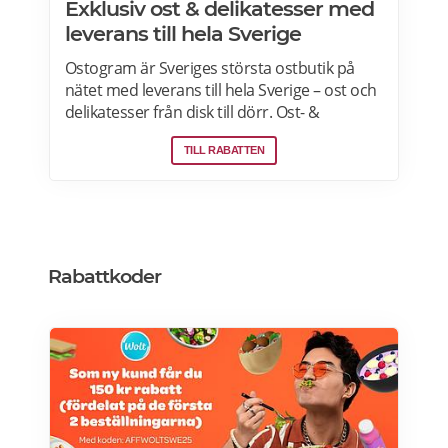
Exklusiv ost & delikatesser med
leverans till hela Sverige
Ostogram är Sveriges största ostbutik på
nätet med leverans till hela Sverige – ost och
delikatesser från disk till dörr. Ost- &
charkprodukter. Färdiga presentlådor.
TILL RABATTEN
Ostbrickor. Ostogram skickar alla paket med
Postnord med tjänsten "Mypack home" vilket
innebär att paketet ställs utanför dörren vid
leverans. Läs mer om Ostogram
erbjudanden här>>>
Rabattkoder