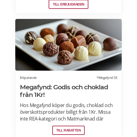
TILL ERBJUDANDEN
vinkylar som elegant smälter in i
köksdesignen. Kombinerad vinkyl och ölkyl.
Designa din vinkyl i vilken färg du vill! Läs
mer>>>
Erbjudande
*Megafynd SE
Megafynd: Godis och choklad
från 1Kr!
Hos Megafynd köper du godis, choklad och
överskottsprodukter billigt från 1Kr. Missa
inte REA-kategori och Matmarknad där
Megafynd har hundratals aktuella
TILL RABATTEN
erbjudanden varje dag. Läs mer om