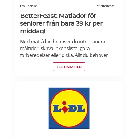
Erbjudande
*Betterfeast SE
BetterFeast: Matlådor för
seniorer från bara 39 kr per
middag!
Med matlådan behöver du inte planera
måltider, skriva inköpslista, göra
förberedelser eller diska. Allt du behöver
göra är att värma maten och så är det
TILL RABATTEN
färdigt för servering! Betterfeast handlar,
lagar och levererar maten åt dig! BetterFeast
matlådor är tillagade med omsorg av
professionella kockar. Våra favoriträtter är
Vikingagryta, Pasta med kyckling och Tarte
flambée med crème fraiche, bacon och lök.
Läs mer om rabatter på din första matlåda
hos Betterfeast här.