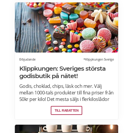
bara kommer förbi. Rabatten gäller på mat
men inte dryck. Du får ta med dig 5 vänner
(totalt 6 personer). Rabatten kan inte
kombineras med andra middagspaket och
erbjudanden, exempelvis vid julbord,
nyårspaket eller after work. Undantag gäller
för alla Scandic Go-hotell och Grand Hotel
Oslo by Scandic. Läs mer>>>
Erbjudande
*Klippkungen Sverige
Klippkungen: Sveriges största
godisbutik på nätet!
Godis, choklad, chips, läsk och mer. Välj
mellan 1000-tals produkter till fina priser från
50kr per kilo! Det mesta säljs i flerkiloslådor
men det finns även förpackningar som
TILL RABATTEN
lämpar sig bra som presenter.