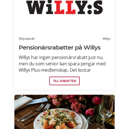
Erbjudande
Willys
Pensionärsrabatter på Willys
Willys har ingen pensionärsrabatt just nu,
men du som senior kan spara pengar med
Willys Plus-medlemskap. Det kostar
ingenting att bli Willys Plus-kund. Med Willys
TILL RABATTEN
Plus får du fler och bättre erbjudanden med
upp till 50% rabatt varje vecka. Läs mer om
Willys erbjudanden här.