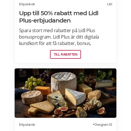
Erbjudande
LIdl
Upp till 50% rabatt med Lidl
Plus-erbjudanden
Spara stort med rabatter på Lidl Plus
bonusprogram. Lidl Plus är ditt digitala
kundkort för att få rabatter, bonus,
skräddarsydda erbjudanden och mycket
TILL RABATTEN
mer varje vecka. Skanna ditt kort varje gång
du gör ett köp i kassan och få automatiskt
många fördelar. Oavsett om du är på
semester utomlands kan du fortsätta att
använda dig av Lidl Plus fördelar. Läs mer
om pensionärsrabatter på Lidl här.
Erbjudande
*Ostogram SE