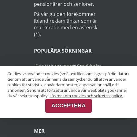
pensionärer och seniorer.
På vår guiden förekommer
ibland reklamlänkar som är
markerade med en asterisk
(*).
POPULÄRA SÖKNINGAR
Pensionärsrabatt Stockholm
Goldies.se använder cookies (små textfiler som lagras på din dator).
Genom att använda vår hemsida samtycker du till att vi använder
Pensionärsrabatt Göteborg
cookies för statistik, användarmönster, anpassat innehåll och
annonser. Genom att fortsätta använda vår webbplats godkänner
Pensionärsrabatt Malmö
du vår sekretesspolicy.
Läs mer om cookies och sekretesspolicy.
ACCEPTERA
Pensionärsrabatt Skåne
MER