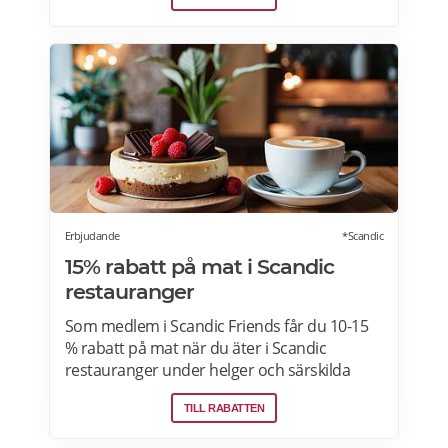
pensionärsrabatt. Läs mer om vilken ICA-
butik som erbjuder pensionärsrabatt i din
stad. Gäller vissa dagar i veckan både i butik
och online. Välj din favoritbutik för att se
aktuella erbjudanden. Läs mer om
pensionärsrabatter på ICA här.
Erbjudande
*Scandic
15% rabatt på mat i Scandic
restauranger
Som medlem i Scandic Friends får du 10-15
% rabatt på mat när du äter i Scandic
restauranger under helger och särskilda
helgdagar (vardagar). Rabatten gäller även i
TILL RABATTEN
hotellshoppen. Rabatt på mat gäller från
fredag till söndag, oavsett om du är gäst eller