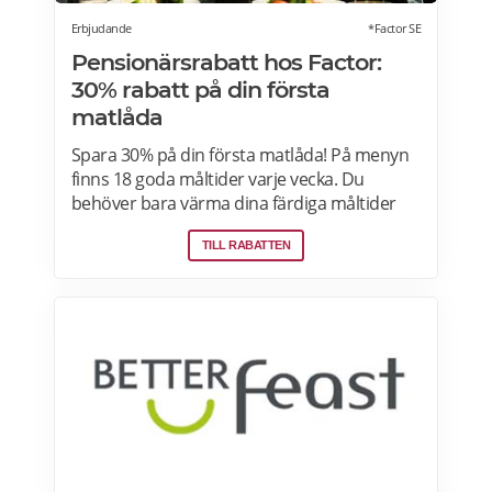
Erbjudande
*Factor SE
Pensionärsrabatt hos Factor:
30% rabatt på din första
matlåda
Spara 30% på din första matlåda! På menyn
finns 18 goda måltider varje vecka. Du
behöver bara värma dina färdiga måltider
från Factor Meals. Med Factor har du alltid
TILL RABATTEN
full kontroll. Du väljer vilka måltider du vill ha.
Du vet exakt vad de innehåller. Du kan alltid
hoppa över en vecka eller avsluta ditt
abonnemang när du vill. Läs mer om
pensionärsrabatter hos Factor här.