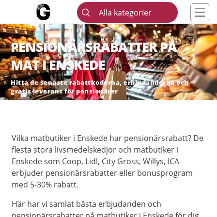
Alla kategorier
PENSIONÄRSRABATTER PÅ
MAT I ENSKEDE
Hitta de senaste rabattkoderna, erbjudanderna och
gratis leverans för pensionärer
Vilka matbutiker i Enskede har pensionärsrabatt? De
flesta stora livsmedelskedjor och matbutiker i
Enskede som Coop, Lidl, City Gross, Willys, ICA
erbjuder pensionärsrabatter eller bonusprogram
med 5-30% rabatt.
Här har vi samlat bästa erbjudanden och
pensionärsrabatter på matbutiker i Enskede för dig