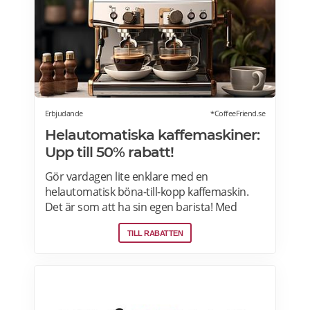
Erbjudande
*CoffeeFriend.se
Helautomatiska kaffemaskiner:
Upp till 50% rabatt!
Gör vardagen lite enklare med en
helautomatisk böna-till-kopp kaffemaskin.
Det är som att ha sin egen barista! Med
kaffemaskiner har du möjlighet att finjustera
TILL RABATTEN
styrka, temperatur, arominställning
kaffe/mjölkratio och storlek. Se bästa
erbjudanden på kaffemaskiner här.