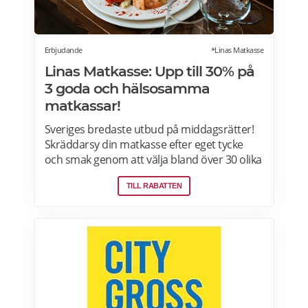
Erbjudande
*Linas Matkasse
Linas Matkasse: Upp till 30% på
3 goda och hälsosamma
matkassar!
Sveriges bredaste utbud på middagsrätter!
Skräddarsy din matkasse efter eget tycke
och smak genom att välja bland över 30 olika
rätter – varje vecka! Din matkasse levereras
TILL RABATTEN
direkt till din dörr. Du kan skräddarsy din
matkasse och välja glutenfria eller laktosfria
maträtter. Läs mer och upptäck hela meny!