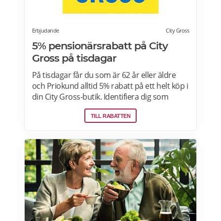
Erbjudande
City Gross
5% pensionärsrabatt på City
Gross på tisdagar
På tisdagar får du som är 62 år eller äldre
och Priokund alltid 5% rabatt på ett helt köp i
din City Gross-butik. Identifiera dig som
Priokund och säg bara till i kassan i butiken
TILL RABATTEN
så löser vi in rabatten. Gäller ej citygross.se,
spel, tidningar, tobak, tobaksfria
nikotinprodukter, läkemedel,
välgörenhetsprodukter,
modersmjölksersättning, presentkort och
pant. Läs mer om pensionärsrabatter på City
Gross här.