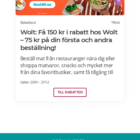
Rabattkod
*Wolt
Wolt: Få 150 kr i rabatt hos Wolt
– 75 kr på din första och andra
beställning!
Beställ mat från restauranger nära dig eller
shoppa matvaror, snacks och mycket mer
från dina favoritbutiker, samt få tillgång till
Wolt. Med Wolt rabattkoden får du 75 kr på
Gäller: 23/01 - 27/12
din första och 75 kr på din andra beställning.
Efter att du klickat på "Till rabatten" får du en
TILL RABATTEN
rabattkod. Uppge denna när du slutför ditt
köp i kassan hos WoltGå till din profil och välj
"lös in kod" Ange koden i rutan och tryck på
Lös in. Krediterna läggs automatiskt till i din
profil.