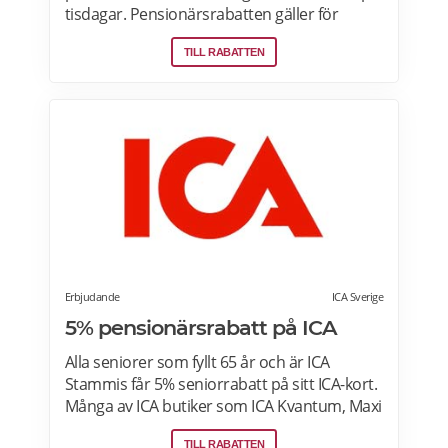
tisdagar. Pensionärsrabatten gäller för
medlemmar som är 65 år eller äldre enbart
TILL RABATTEN
vid köp i fysiska Coop-butiker. Rabatt ges på
ett köp den aktuella rabattdagen, kontakta
din Coop-butik för mer information. Gäller
endast ordinarie priser och kan inte
kombineras med andra rabatter. Läs mer
om pensionärsrabatter på Coop här.
Erbjudande
ICA Sverige
5% pensionärsrabatt på ICA
Alla seniorer som fyllt 65 år och är ICA
Stammis får 5% seniorrabatt på sitt ICA-kort.
Många av ICA butiker som ICA Kvantum, Maxi
Stormarknad eller ICA Supermarket erbjuder
TILL RABATTEN