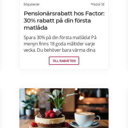
Erbjudande
*Factor SE
Pensionärsrabatt hos Factor:
30% rabatt på din första
matlåda
Spara 30% på din första matlåda! På
menyn finns 18 goda måltider varje
vecka. Du behöver bara värma dina
färdiga måltider från Factor Meals. Med
TILL RABATTEN
Factor har du alltid full kontroll. Du
väljer vilka måltider du vill ha. Du vet
exakt vad de innehåller. Du kan alltid
hoppa över en vecka eller avsluta ditt
abonnemang när du vill. Läs mer om
pensionärsrabatter hos Factor här.