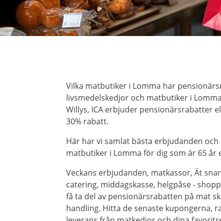
Vilka matbutiker i Lomma har pensionärsr
livsmedelskedjor och matbutiker i Lomma 
Willys, ICA erbjuder pensionärsrabatter 
30% rabatt.
Här har vi samlat bästa erbjudanden och
matbutiker i Lomma för dig som är 65 år e
Veckans erbjudanden, matkassor, Ät snar
catering, middagskasse, helgpåse - shoppa 
få ta del av pensionärsrabatten på mat ska
handling. Hitta de senaste kupongerna, r
leverans från matkedjor och dina favori