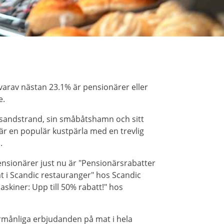
arav nästan 23.1% är pensionärer eller
e.
 sandstrand, sin småbåtshamn och sitt
 är en populär kustpärla med en trevlig
.
nsionärer just nu är "Pensionärsrabatter
at i Scandic restauranger" hos Scandic
skiner: Upp till 50% rabatt!" hos
örmånliga erbjudanden på mat i hela