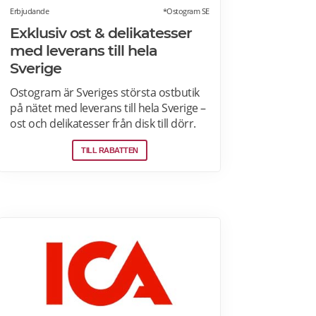
Erbjudande
*Ostogram SE
Exklusiv ost & delikatesser
med leverans till hela
Sverige
Ostogram är Sveriges största ostbutik
på nätet med leverans till hela Sverige –
ost och delikatesser från disk till dörr.
Ost- & charkprodukter. Färdiga
TILL RABATTEN
presentlådor. Ostbrickor. Ostogram
skickar alla paket med Postnord med
tjänsten "Mypack home" vilket innebär
att paketet ställs utanför dörren vid
leverans. Läs mer om Ostogram
erbjudanden här>>>