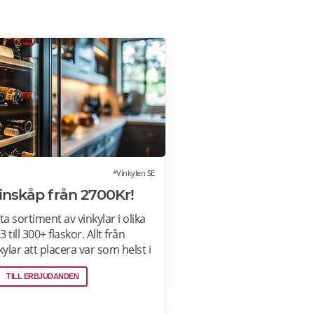
*Vinkylen SE
Vinskåp från 2700Kr!
ta sortiment av vinkylar i olika
 till 300+ flaskor. Allt från
kylar att placera var som helst i
nbyggda eller integrerbara
TILL ERBJUDANDEN
legant smälter in i
 Kombinerad vinkyl och ölkyl.
kyl i vilken färg du vill! Läs