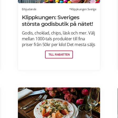
by Scandic. Läs mer>>>
Erbjudande
*Klippkungen Sverige
Klippkungen: Sveriges
största godisbutik på nätet!
Godis, choklad, chips, läsk och mer. Välj
mellan 1000-tals produkter till fina
priser från 50kr per kilo! Det mesta säljs
i flerkiloslådor men det finns även
TILL RABATTEN
förpackningar som lämpar sig bra som
presenter.