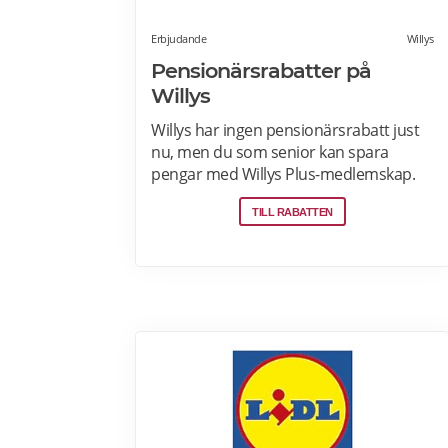
Erbjudande
Willys
Pensionärsrabatter på
Willys
Willys har ingen pensionärsrabatt just
nu, men du som senior kan spara
pengar med Willys Plus-medlemskap.
Det kostar ingenting att bli Willys Plus-
TILL RABATTEN
kund. Med Willys Plus får du fler och
bättre erbjudanden med upp till 50%
rabatt varje vecka. Läs mer om Willys
erbjudanden här.