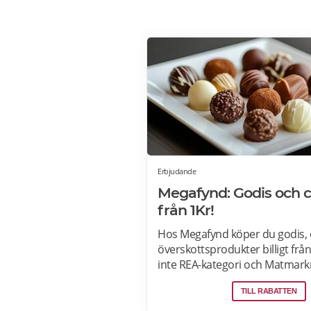
Erbjudande
Megafynd: Godis och 
från 1Kr!
Hos Megafynd köper du godis, 
överskottsprodukter billigt från
inte REA-kategori och Matmark
Megafynd har hundratals aktue
TILL RABATTEN
erbjudanden varje dag. Läs m
erbjudande här>>>