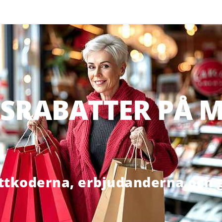
SRABATTER PÅ M
ttkoderna, erbjudanderna och g