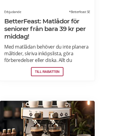
Erbjudande
*Betterfeast SE
BetterFeast: Matlådor för
seniorer från bara 39 kr per
middag!
Med matlådan behöver du inte planera
måltider, skriva inköpslista, göra
förberedelser eller diska. Allt du
behöver göra är att värma maten och
TILL RABATTEN
så är det färdigt för servering!
Betterfeast handlar, lagar och levererar
maten åt dig! BetterFeast matlådor är
tillagade med omsorg av professionella
kockar. Våra favoriträtter är
Vikingagryta, Pasta med kyckling och
Tarte flambée med crème fraiche,
bacon och lök. Läs mer om rabatter på
din första matlåda hos Betterfeast här.