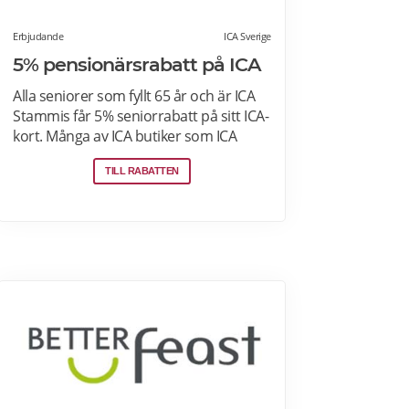
Erbjudande
ICA Sverige
5% pensionärsrabatt på ICA
Alla seniorer som fyllt 65 år och är ICA
Stammis får 5% seniorrabatt på sitt ICA-
kort. Många av ICA butiker som ICA
Kvantum, Maxi Stormarknad eller ICA
TILL RABATTEN
Supermarket erbjuder
pensionärsrabatt. Läs mer om vilken
ICA-butik som erbjuder
pensionärsrabatt i din stad. Gäller vissa
dagar i veckan både i butik och online.
Välj din favoritbutik för att se aktuella
erbjudanden. Läs mer om
pensionärsrabatter på ICA här.