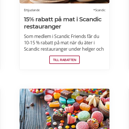
Erbjudande
*Scandic
15% rabatt på mat i Scandic
restauranger
Som medlem i Scandic Friends får du
10-15 % rabatt på mat när du äter i
Scandic restauranger under helger och
särskilda helgdagar (vardagar).
TILL RABATTEN
Rabatten gäller även i hotellshoppen.
Rabatt på mat gäller från fredag till
söndag, oavsett om du är gäst eller
bara kommer förbi. Rabatten gäller på
mat men inte dryck. Du får ta med dig 5
vänner (totalt 6 personer). Rabatten
kan inte kombineras med andra
middagspaket och erbjudanden,
exempelvis vid julbord, nyårspaket eller
after work. Undantag gäller för alla
Scandic Go-hotell och Grand Hotel Oslo