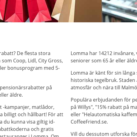
abatt? De flesta stora
Lomma har 14212 invånare, v
som Coop, Lidl, City Gross,
seniorer som 65 år eller äldr
eller bonusprogram med 5-
Lomma är känt för sin långa
historiska tegelbruk. Staden
 pensionärsrabatter på
atmosfär och nära till Malmö
ller äldre.
Populära erbjudanden för pe
t -kampanjer, matlådor,
på Willys", "15% rabatt på m
billigt och hållbart! För att
eller "Helautomatiska kaffema
 du kunna visa giltig id-
CoffeeFriend.se.
abattkoderna och gratis
Vill du dessutom utforska f
trestauranger i Lomma. Om