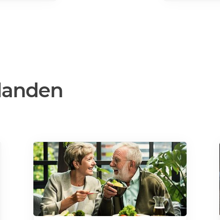
mer>>>
danden