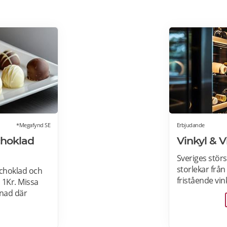
*Megafynd SE
Erbjudande
choklad
Vinkyl & 
Sveriges störs
storlekar från 3
choklad och
fristående vin
 1Kr. Missa
hemmet, till i
nad där
vinkylar som e
lla
köksdesignen.
er om
Designa din vin