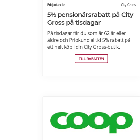
Erbjudande
City Gross
5% pensionärsrabatt på City
Gross på tisdagar
På tisdagar får du som är 62 år eller
äldre och Priokund alltid 5% rabatt på
ett helt köp i din City Gross-butik.
Identifiera dig som Priokund och säg
TILL RABATTEN
bara till i kassan i butiken så löser vi in
rabatten. Gäller ej citygross.se, spel,
tidningar, tobak, tobaksfria
nikotinprodukter, läkemedel,
välgörenhetsprodukter,
modersmjölksersättning, presentkort
och pant. Läs mer om
pensionärsrabatter på City Gross här.