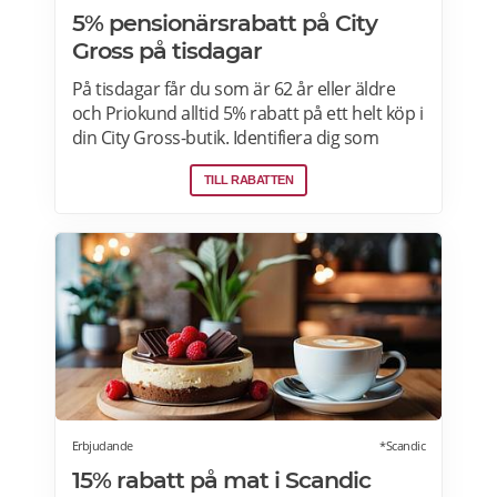
5% pensionärsrabatt på City
Gross på tisdagar
På tisdagar får du som är 62 år eller äldre
och Priokund alltid 5% rabatt på ett helt köp i
din City Gross-butik. Identifiera dig som
Priokund och säg bara till i kassan i butiken
TILL RABATTEN
så löser vi in rabatten. Gäller ej citygross.se,
spel, tidningar, tobak, tobaksfria
nikotinprodukter, läkemedel,
välgörenhetsprodukter,
modersmjölksersättning, presentkort och
pant. Läs mer om pensionärsrabatter på City
Gross här.
Erbjudande
*Scandic
15% rabatt på mat i Scandic