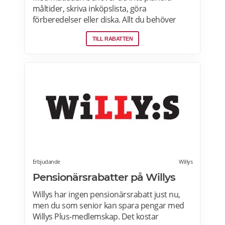
måltider, skriva inköpslista, göra
förberedelser eller diska. Allt du behöver
göra är att värma maten och så är det
TILL RABATTEN
färdigt för servering! Betterfeast handlar,
lagar och levererar maten åt dig! BetterFeast
matlådor är tillagade med omsorg av
professionella kockar. Våra favoriträtter är
Vikingagryta, Pasta med kyckling och Tarte
flambée med crème fraiche, bacon och lök.
Läs mer om rabatter på din första matlåda
hos Betterfeast här.
Erbjudande
Willys
Pensionärsrabatter på Willys
Willys har ingen pensionärsrabatt just nu,
men du som senior kan spara pengar med
Willys Plus-medlemskap. Det kostar