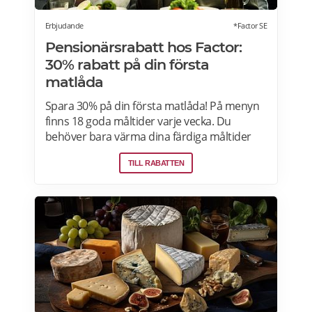
Erbjudande
*Factor SE
Pensionärsrabatt hos Factor:
30% rabatt på din första
matlåda
Spara 30% på din första matlåda! På menyn
finns 18 goda måltider varje vecka. Du
behöver bara värma dina färdiga måltider
från Factor Meals. Med Factor har du alltid
TILL RABATTEN
full kontroll. Du väljer vilka måltider du vill ha.
Du vet exakt vad de innehåller. Du kan alltid
hoppa över en vecka eller avsluta ditt
abonnemang när du vill. Läs mer om
pensionärsrabatter hos Factor här.