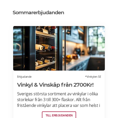
Sommarerbjudanden
Erbjudande
*Vinkylen SE
Vinkyl & Vinskåp från 2700Kr!
Sveriges största sortiment av vinkylar i olika
storlekar från 3 till 300+ flaskor. Allt från
fristående vinkylar att placera var som helst i
hemmet, till inbyggda eller integrerbara
TILL ERBJUDANDEN
vinkylar som elegant smälter in i