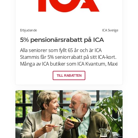
Erbjudande
ICA Sverige
5% pensionärsrabatt på ICA
Alla seniorer som fyllt 65 år och är ICA
Stammis får 5% seniorrabatt på sitt ICA-kort.
Många av ICA butiker som ICA Kvantum, Maxi
Stormarknad eller ICA Supermarket erbjuder
TILL RABATTEN
pensionärsrabatt. Läs mer om vilken ICA-
butik som erbjuder pensionärsrabatt i din
stad. Gäller vissa dagar i veckan både i butik
och online. Välj din favoritbutik för att se
aktuella erbjudanden. Läs mer om
pensionärsrabatter på ICA här.