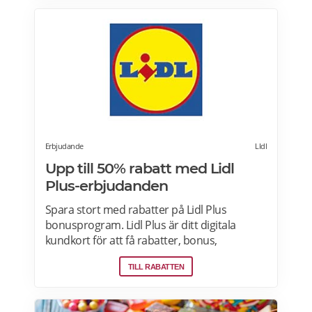
din Coop-butik för mer information. Gäller
endast ordinarie priser och kan inte
kombineras med andra rabatter. Läs mer
om pensionärsrabatter på Coop här.
Erbjudande
LIdl
Upp till 50% rabatt med Lidl
Plus-erbjudanden
Spara stort med rabatter på Lidl Plus
bonusprogram. Lidl Plus är ditt digitala
kundkort för att få rabatter, bonus,
skräddarsydda erbjudanden och mycket
TILL RABATTEN
mer varje vecka. Skanna ditt kort varje gång
du gör ett köp i kassan och få automatiskt
många fördelar. Oavsett om du är på