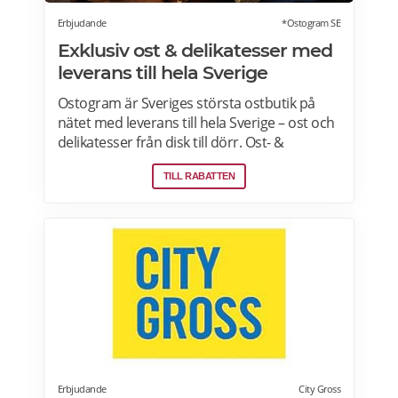
Erbjudande
*Ostogram SE
Exklusiv ost & delikatesser med
leverans till hela Sverige
Ostogram är Sveriges största ostbutik på
nätet med leverans till hela Sverige – ost och
delikatesser från disk till dörr. Ost- &
charkprodukter. Färdiga presentlådor.
TILL RABATTEN
Ostbrickor. Ostogram skickar alla paket med
Postnord med tjänsten "Mypack home" vilket
innebär att paketet ställs utanför dörren vid
leverans. Läs mer om Ostogram
erbjudanden här>>>
Erbjudande
City Gross