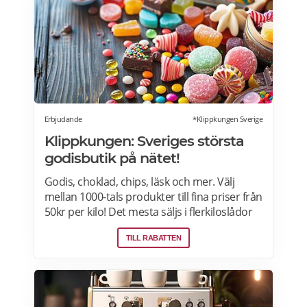
semester utomlands kan du fortsätta att
använda dig av Lidl Plus fördelar. Läs mer
om pensionärsrabatter på Lidl här.
Erbjudande
*Klippkungen Sverige
Klippkungen: Sveriges största
godisbutik på nätet!
Godis, choklad, chips, läsk och mer. Välj
mellan 1000-tals produkter till fina priser från
50kr per kilo! Det mesta säljs i flerkiloslådor
men det finns även förpackningar som
TILL RABATTEN
lämpar sig bra som presenter.