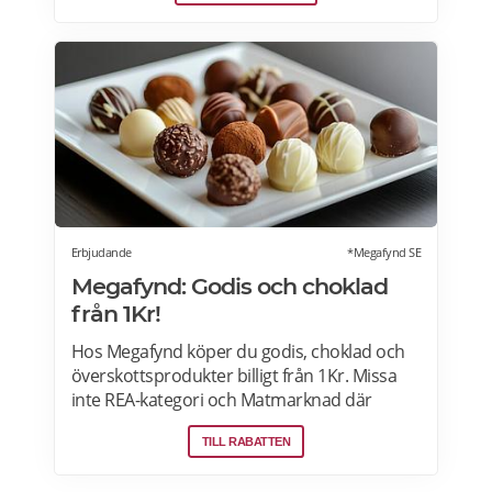
köksdesignen. Kombinerad vinkyl och ölkyl.
Designa din vinkyl i vilken färg du vill! Läs
mer>>>
Erbjudande
*Megafynd SE
Megafynd: Godis och choklad
från 1Kr!
Hos Megafynd köper du godis, choklad och
överskottsprodukter billigt från 1Kr. Missa
inte REA-kategori och Matmarknad där
Megafynd har hundratals aktuella
TILL RABATTEN
erbjudanden varje dag. Läs mer om
erbjudande här>>>