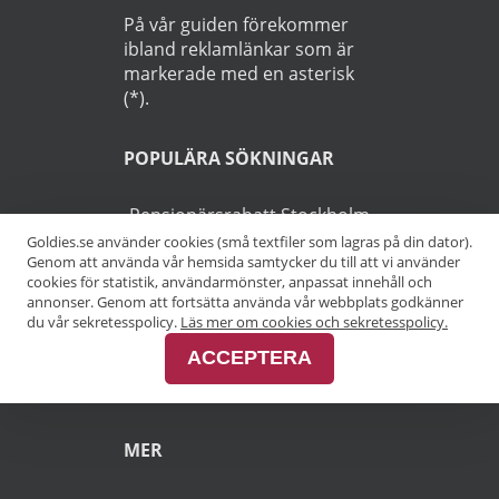
På vår guiden förekommer
ibland reklamlänkar som är
markerade med en asterisk
(*).
POPULÄRA SÖKNINGAR
Pensionärsrabatt Stockholm
Goldies.se använder cookies (små textfiler som lagras på din dator).
Genom att använda vår hemsida samtycker du till att vi använder
Pensionärsrabatt Göteborg
cookies för statistik, användarmönster, anpassat innehåll och
annonser. Genom att fortsätta använda vår webbplats godkänner
Pensionärsrabatt Malmö
du vår sekretesspolicy.
Läs mer om cookies och sekretesspolicy.
ACCEPTERA
Pensionärsrabatt Skåne
MER