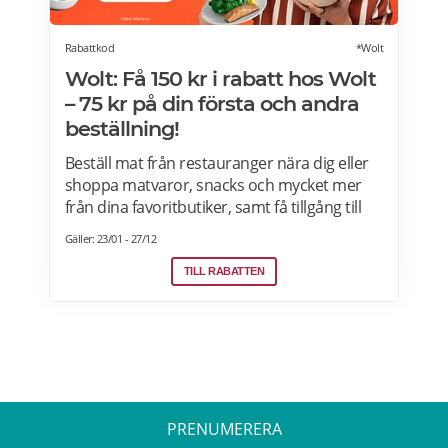
Rabattkod
*Wolt
Wolt: Få 150 kr i rabatt hos Wolt
– 75 kr på din första och andra
beställning!
Beställ mat från restauranger nära dig eller
shoppa matvaror, snacks och mycket mer
från dina favoritbutiker, samt få tillgång till
Wolt. Med Wolt rabattkoden får du 75 kr på
Gäller: 23/01 - 27/12
din första och 75 kr på din andra beställning.
Efter att du klickat på "Till rabatten" får du en
TILL RABATTEN
rabattkod. Uppge denna när du slutför ditt
köp i kassan hos WoltGå till din profil och välj
"lös in kod" Ange koden i rutan och tryck på
Lös in. Krediterna läggs automatiskt till i din
profil.
PRENUMERERA