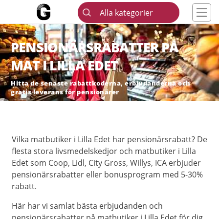
Alla kategorier
PENSIONÄRSRABATTER PÅ
MAT I LILLA EDET
Hitta de senaste rabattkoderna, erbjudanderna och
gratis leverans för pensionärer
Vilka matbutiker i Lilla Edet har pensionärsrabatt? De
flesta stora livsmedelskedjor och matbutiker i Lilla
Edet som Coop, Lidl, City Gross, Willys, ICA erbjuder
pensionärsrabatter eller bonusprogram med 5-30%
rabatt.
Här har vi samlat bästa erbjudanden och
pensionärsrabatter på matbutiker i Lilla Edet för dig