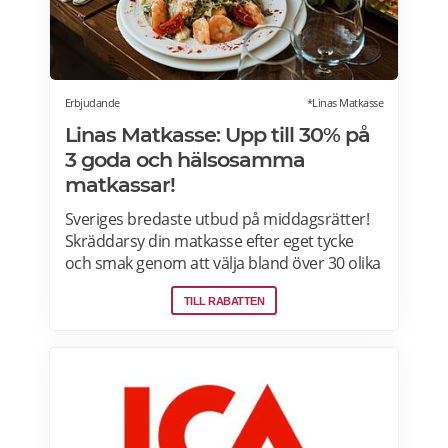
Erbjudande
*Linas Matkasse
Linas Matkasse: Upp till 30% på
3 goda och hälsosamma
matkassar!
Sveriges bredaste utbud på middagsrätter!
Skräddarsy din matkasse efter eget tycke
och smak genom att välja bland över 30 olika
rätter – varje vecka! Din matkasse levereras
TILL RABATTEN
direkt till din dörr. Du kan skräddarsy din
matkasse och välja glutenfria eller laktosfria
maträtter. Läs mer och upptäck hela meny!