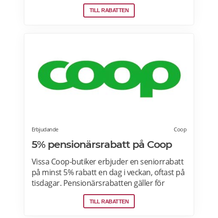
ingenting att bli Willys Plus-kund. Med Willys
TILL RABATTEN
Plus får du fler och bättre erbjudanden med
upp till 50% rabatt varje vecka. Läs mer om
Willys erbjudanden här.
Erbjudande
Coop
5% pensionärsrabatt på Coop
Vissa Coop-butiker erbjuder en seniorrabatt
på minst 5% rabatt en dag i veckan, oftast på
tisdagar. Pensionärsrabatten gäller för
medlemmar som är 65 år eller äldre enbart
TILL RABATTEN
vid köp i fysiska Coop-butiker. Rabatt ges på
ett köp den aktuella rabattdagen, kontakta