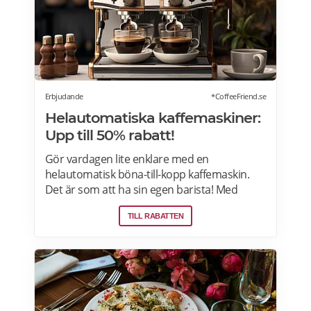
Erbjudande
*CoffeeFriend.se
Helautomatiska kaffemaskiner:
Upp till 50% rabatt!
Gör vardagen lite enklare med en
helautomatisk böna-till-kopp kaffemaskin.
Det är som att ha sin egen barista! Med
kaffemaskiner har du möjlighet att finjustera
TILL RABATTEN
styrka, temperatur, arominställning
kaffe/mjölkratio och storlek. Se bästa
erbjudanden på kaffemaskiner här.