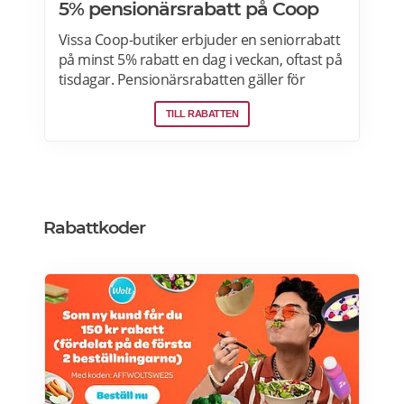
5% pensionärsrabatt på Coop
Vissa Coop-butiker erbjuder en seniorrabatt
på minst 5% rabatt en dag i veckan, oftast på
tisdagar. Pensionärsrabatten gäller för
medlemmar som är 65 år eller äldre enbart
TILL RABATTEN
vid köp i fysiska Coop-butiker. Rabatt ges på
ett köp den aktuella rabattdagen, kontakta
din Coop-butik för mer information. Gäller
endast ordinarie priser och kan inte
kombineras med andra rabatter. Läs mer
om pensionärsrabatter på Coop här.
Rabattkoder