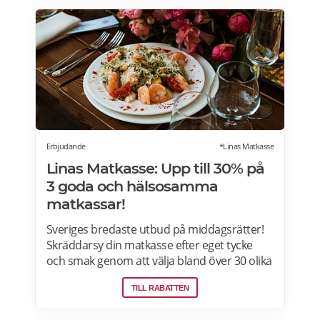
nikotinprodukter, läkemedel,
välgörenhetsprodukter,
modersmjölksersättning, presentkort och
pant. Läs mer om pensionärsrabatter på City
Gross här.
Erbjudande
*Linas Matkasse
Linas Matkasse: Upp till 30% på
3 goda och hälsosamma
matkassar!
Sveriges bredaste utbud på middagsrätter!
Skräddarsy din matkasse efter eget tycke
och smak genom att välja bland över 30 olika
rätter – varje vecka! Din matkasse levereras
TILL RABATTEN
direkt till din dörr. Du kan skräddarsy din
matkasse och välja glutenfria eller laktosfria