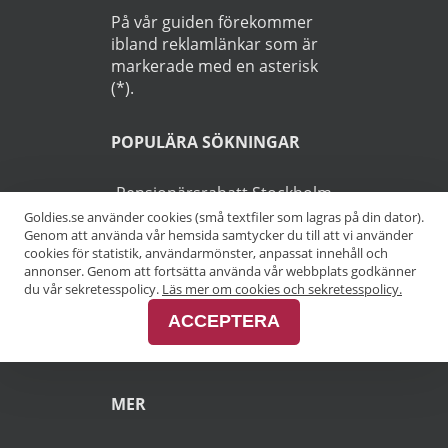
På vår guiden förekommer
ibland reklamlänkar som är
markerade med en asterisk
(*).
POPULÄRA SÖKNINGAR
Pensionärsrabatt Stockholm
Goldies.se använder cookies (små textfiler som lagras på din dator).
Genom att använda vår hemsida samtycker du till att vi använder
Pensionärsrabatt Göteborg
cookies för statistik, användarmönster, anpassat innehåll och
annonser. Genom att fortsätta använda vår webbplats godkänner
Pensionärsrabatt Malmö
du vår sekretesspolicy.
Läs mer om cookies och sekretesspolicy.
ACCEPTERA
Pensionärsrabatt Skåne
MER