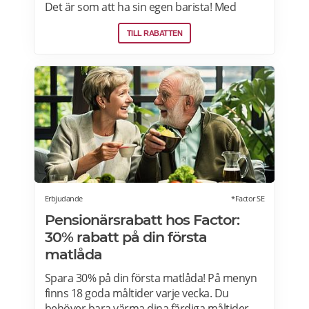
Det är som att ha sin egen barista! Med
kaffemaskiner har du möjlighet att finjustera
TILL RABATTEN
styrka, temperatur, arominställning
kaffe/mjölkratio och storlek. Se bästa
erbjudanden på kaffemaskiner här.
Erbjudande
*Factor SE
Pensionärsrabatt hos Factor:
30% rabatt på din första
matlåda
Spara 30% på din första matlåda! På menyn
finns 18 goda måltider varje vecka. Du
behöver bara värma dina färdiga måltider