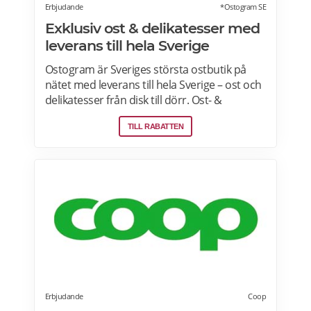
Erbjudande
*Ostogram SE
Exklusiv ost & delikatesser med
leverans till hela Sverige
Ostogram är Sveriges största ostbutik på
nätet med leverans till hela Sverige – ost och
delikatesser från disk till dörr. Ost- &
charkprodukter. Färdiga presentlådor.
TILL RABATTEN
Ostbrickor. Ostogram skickar alla paket med
Postnord med tjänsten "Mypack home" vilket
innebär att paketet ställs utanför dörren vid
leverans. Läs mer om Ostogram
erbjudanden här>>>
Erbjudande
Coop