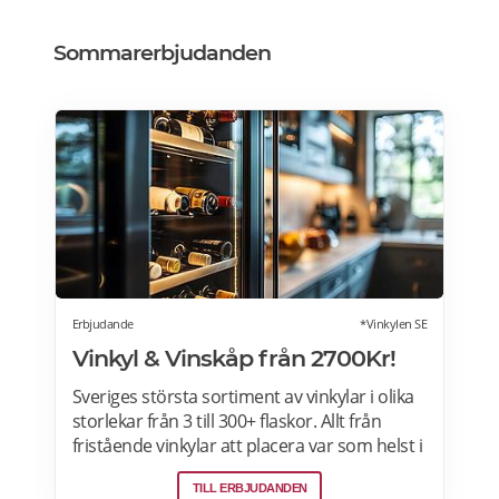
Sommarerbjudanden
Erbjudande
*Vinkylen SE
Vinkyl & Vinskåp från 2700Kr!
Sveriges största sortiment av vinkylar i olika
storlekar från 3 till 300+ flaskor. Allt från
fristående vinkylar att placera var som helst i
hemmet, till inbyggda eller integrerbara
TILL ERBJUDANDEN
vinkylar som elegant smälter in i