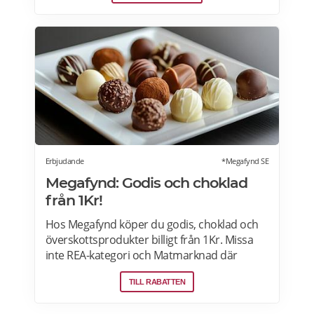
köksdesignen. Kombinerad vinkyl och ölkyl.
Designa din vinkyl i vilken färg du vill! Läs
mer>>>
Erbjudande
*Megafynd SE
Megafynd: Godis och choklad
från 1Kr!
Hos Megafynd köper du godis, choklad och
överskottsprodukter billigt från 1Kr. Missa
inte REA-kategori och Matmarknad där
Megafynd har hundratals aktuella
TILL RABATTEN
erbjudanden varje dag. Läs mer om
erbjudande här>>>