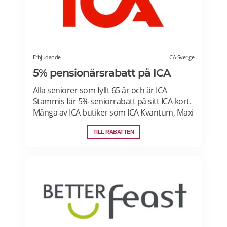
Erbjudande
ICA Sverige
5% pensionärsrabatt på ICA
Alla seniorer som fyllt 65 år och är ICA
Stammis får 5% seniorrabatt på sitt ICA-kort.
Många av ICA butiker som ICA Kvantum, Maxi
Stormarknad eller ICA Supermarket erbjuder
TILL RABATTEN
pensionärsrabatt. Läs mer om vilken ICA-
butik som erbjuder pensionärsrabatt i din
stad. Gäller vissa dagar i veckan både i butik
och online. Välj din favoritbutik för att se
aktuella erbjudanden. Läs mer om
pensionärsrabatter på ICA här.