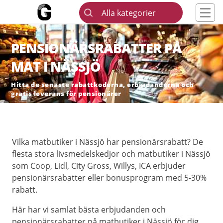
Alla kategorier
PENSIONÄRSRABATTER PÅ
MAT I NÄSSJÖ
Hitta de senaste rabattkoderna, erbjudanderna och
gratis leverans för pensionärer
Vilka matbutiker i Nässjö har pensionärsrabatt? De
flesta stora livsmedelskedjor och matbutiker i Nässjö
som Coop, Lidl, City Gross, Willys, ICA erbjuder
pensionärsrabatter eller bonusprogram med 5-30%
rabatt.
Här har vi samlat bästa erbjudanden och
pensionärsrabatter på matbutiker i Nässjö för dig