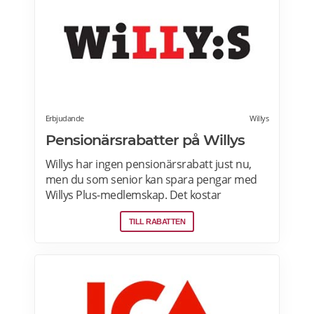
använda dig av Lidl Plus fördelar. Läs mer
om pensionärsrabatter på Lidl här.
Erbjudande
Willys
Pensionärsrabatter på Willys
Willys har ingen pensionärsrabatt just nu,
men du som senior kan spara pengar med
Willys Plus-medlemskap. Det kostar
ingenting att bli Willys Plus-kund. Med Willys
TILL RABATTEN
Plus får du fler och bättre erbjudanden med
upp till 50% rabatt varje vecka. Läs mer om
Willys erbjudanden här.