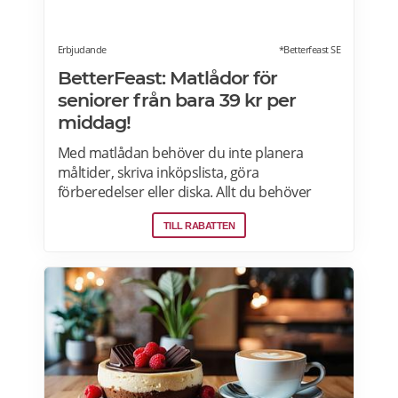
Erbjudande
*Betterfeast SE
BetterFeast: Matlådor för
seniorer från bara 39 kr per
middag!
Med matlådan behöver du inte planera
måltider, skriva inköpslista, göra
förberedelser eller diska. Allt du behöver
göra är att värma maten och så är det
TILL RABATTEN
färdigt för servering! Betterfeast handlar,
lagar och levererar maten åt dig! BetterFeast
matlådor är tillagade med omsorg av
professionella kockar. Våra favoriträtter är
Vikingagryta, Pasta med kyckling och Tarte
flambée med crème fraiche, bacon och lök.
Läs mer om rabatter på din första matlåda
hos Betterfeast här.