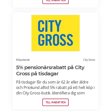
TILL RABATTEN
lämpar sig bra som presenter.
Erbjudande
City Gross
5% pensionärsrabatt på City
Gross på tisdagar
På tisdagar får du som är 62 år eller äldre
och Priokund alltid 5% rabatt på ett helt köp i
din City Gross-butik. Identifiera dig som
Priokund och säg bara till i kassan i butiken
TILL RABATTEN
så löser vi in rabatten. Gäller ej citygross.se,
spel, tidningar, tobak, tobaksfria