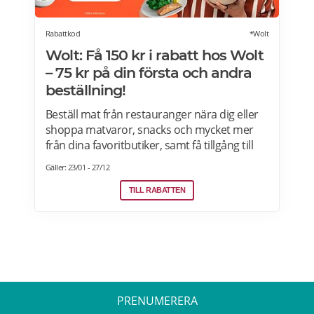
Rabattkod
*Wolt
Wolt: Få 150 kr i rabatt hos Wolt
– 75 kr på din första och andra
beställning!
Beställ mat från restauranger nära dig eller
shoppa matvaror, snacks och mycket mer
från dina favoritbutiker, samt få tillgång till
Wolt. Med Wolt rabattkoden får du 75 kr på
Gäller: 23/01 - 27/12
din första och 75 kr på din andra beställning.
Efter att du klickat på "Till rabatten" får du en
TILL RABATTEN
rabattkod. Uppge denna när du slutför ditt
köp i kassan hos WoltGå till din profil och välj
"lös in kod" Ange koden i rutan och tryck på
Lös in. Krediterna läggs automatiskt till i din
profil.
PRENUMERERA