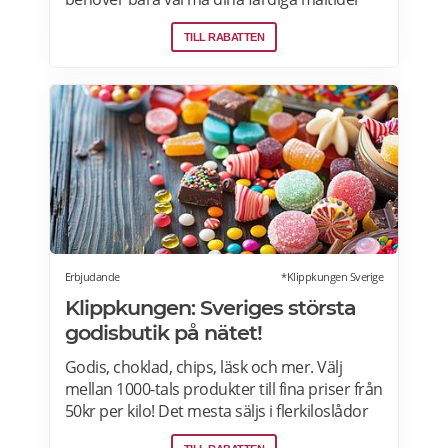
från Factor Meals. Med Factor har du alltid
TILL RABATTEN
full kontroll. Du väljer vilka måltider du vill ha.
Du vet exakt vad de innehåller. Du kan alltid
hoppa över en vecka eller avsluta ditt
abonnemang när du vill. Läs mer om
pensionärsrabatter hos Factor här.
Erbjudande
*Klippkungen Sverige
Klippkungen: Sveriges största
godisbutik på nätet!
Godis, choklad, chips, läsk och mer. Välj
mellan 1000-tals produkter till fina priser från
50kr per kilo! Det mesta säljs i flerkiloslådor
men det finns även förpackningar som