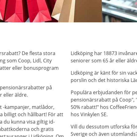
rsrabatt? De flesta stora
Lidköping har 18873 invånare
ng som Coop, Lidl, City
seniorer som 65 år eller äldr
batter eller bonusprogram
Lidköping är känt för sin va
porslin och det historiska Läc
 pensionärsrabatter på
Populära erbjudanden för pe
 eller äldre.
pensionärsrabatt på Coop", "
t -kampanjer, matlådor,
50% rabatt!" hos CoffeeFriend
billigt och hållbart! För att
hos Vinkylen SE.
 du kunna visa giltig id-
Vill du dessutom utforska f
abattkoderna och gratis
Sverige och även utomlands? 
restauranger i Lidköping. Om