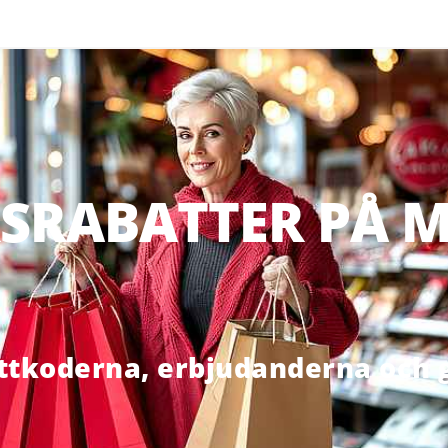
SRABATTER PÅ M
ttkoderna, erbjudanderna och g