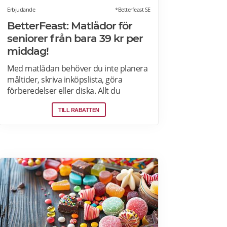
Erbjudande
*Betterfeast SE
BetterFeast: Matlådor för
seniorer från bara 39 kr per
middag!
Med matlådan behöver du inte planera
måltider, skriva inköpslista, göra
förberedelser eller diska. Allt du
behöver göra är att värma maten och
TILL RABATTEN
så är det färdigt för servering!
Betterfeast handlar, lagar och levererar
maten åt dig! BetterFeast matlådor är
tillagade med omsorg av professionella
kockar. Våra favoriträtter är
Vikingagryta, Pasta med kyckling och
Tarte flambée med crème fraiche,
bacon och lök. Läs mer om rabatter på
din första matlåda hos Betterfeast här.