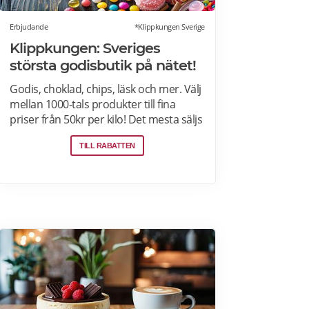
Erbjudande
*Klippkungen Sverige
Klippkungen: Sveriges
största godisbutik på nätet!
Godis, choklad, chips, läsk och mer. Välj
mellan 1000-tals produkter till fina
priser från 50kr per kilo! Det mesta säljs
i flerkiloslådor men det finns även
TILL RABATTEN
förpackningar som lämpar sig bra som
presenter.