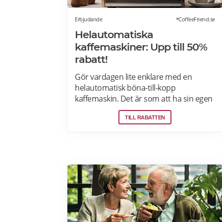
Erbjudande
*CoffeeFriend.se
Helautomatiska
kaffemaskiner: Upp till 50%
rabatt!
Gör vardagen lite enklare med en
helautomatisk böna-till-kopp
kaffemaskin. Det är som att ha sin egen
barista! Med kaffemaskiner har du
TILL RABATTEN
möjlighet att finjustera styrka,
temperatur, arominställning
kaffe/mjölkratio och storlek. Se bästa
erbjudanden på kaffemaskiner här.