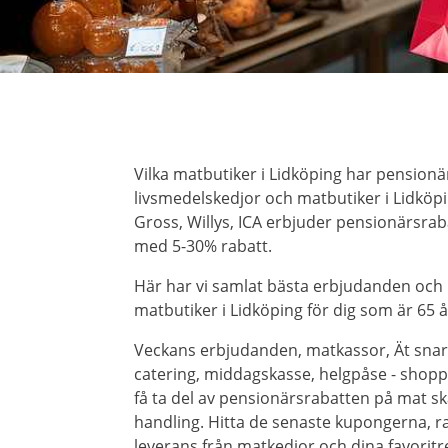
Vilka matbutiker i Lidköping har pensionä
livsmedelskedjor och matbutiker i Lidköpi
Gross, Willys, ICA erbjuder pensionärsra
med 5-30% rabatt.
Här har vi samlat bästa erbjudanden och
matbutiker i Lidköping för dig som är 65 år
Veckans erbjudanden, matkassor, Ät snar
catering, middagskasse, helgpåse - shoppa 
få ta del av pensionärsrabatten på mat ska
handling. Hitta de senaste kupongerna, r
leverans från matkedjor och dina favorit