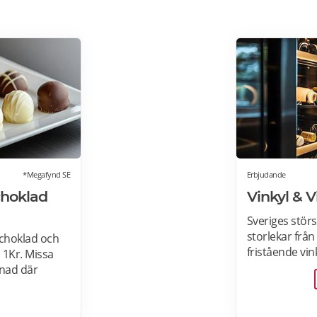
*Megafynd SE
Erbjudande
choklad
Vinkyl & 
Sveriges störs
storlekar från 3
choklad och
fristående vin
 1Kr. Missa
hemmet, till i
nad där
vinkylar som e
lla
köksdesignen.
er om
Designa din vin