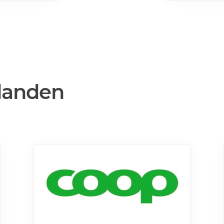
mer>>>
danden