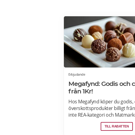
Erbjudande
Megafynd: Godis och 
från 1Kr!
Hos Megafynd köper du godis, 
överskottsprodukter billigt från
inte REA-kategori och Matmark
Megafynd har hundratals aktue
TILL RABATTEN
erbjudanden varje dag. Läs m
erbjudande här>>>