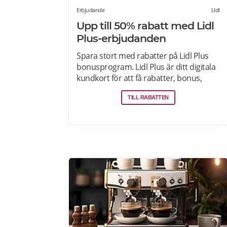
Erbjudande
LIdl
Upp till 50% rabatt med Lidl
Plus-erbjudanden
Spara stort med rabatter på Lidl Plus
bonusprogram. Lidl Plus är ditt digitala
kundkort för att få rabatter, bonus,
skräddarsydda erbjudanden och
TILL RABATTEN
mycket mer varje vecka. Skanna ditt
kort varje gång du gör ett köp i kassan
och få automatiskt många fördelar.
Oavsett om du är på semester
utomlands kan du fortsätta att använda
dig av Lidl Plus fördelar. Läs mer om
pensionärsrabatter på Lidl här.