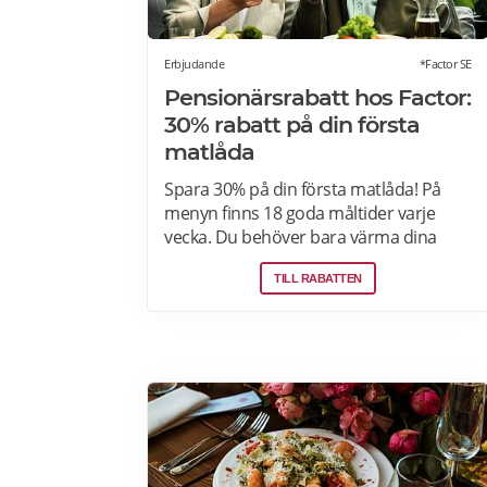
Erbjudande
*Factor SE
Pensionärsrabatt hos Factor:
30% rabatt på din första
matlåda
Spara 30% på din första matlåda! På
menyn finns 18 goda måltider varje
vecka. Du behöver bara värma dina
färdiga måltider från Factor Meals. Med
TILL RABATTEN
Factor har du alltid full kontroll. Du
väljer vilka måltider du vill ha. Du vet
exakt vad de innehåller. Du kan alltid
hoppa över en vecka eller avsluta ditt
abonnemang när du vill. Läs mer om
pensionärsrabatter hos Factor här.