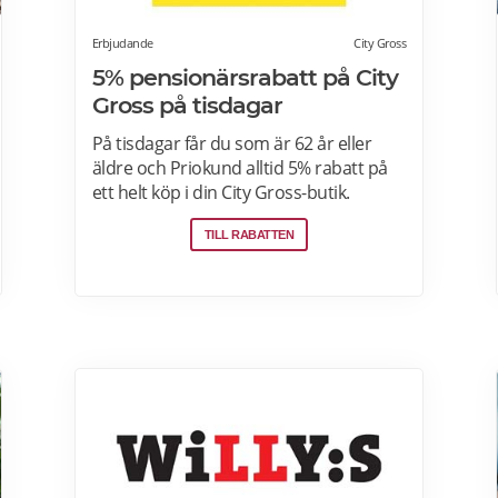
Erbjudande
City Gross
5% pensionärsrabatt på City
Gross på tisdagar
På tisdagar får du som är 62 år eller
äldre och Priokund alltid 5% rabatt på
ett helt köp i din City Gross-butik.
Identifiera dig som Priokund och säg
TILL RABATTEN
bara till i kassan i butiken så löser vi in
rabatten. Gäller ej citygross.se, spel,
tidningar, tobak, tobaksfria
nikotinprodukter, läkemedel,
välgörenhetsprodukter,
modersmjölksersättning, presentkort
och pant. Läs mer om
pensionärsrabatter på City Gross här.