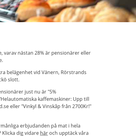
, varav nästan 28% är pensionärer eller
e.
ckra belägenhet vid Vänern, Rörstrands
kö slott.
nsionärer just nu är "5%
Helautomatiska kaffemaskiner: Upp till
.se eller "Vinkyl & Vinskåp från 2700Kr!"
örmånliga erbjudanden på mat i hela
Klicka dig vidare
här
och upptäck våra