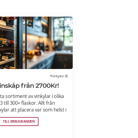
*Vinkylen SE
Vinskåp från 2700Kr!
ta sortiment av vinkylar i olika
 till 300+ flaskor. Allt från
kylar att placera var som helst i
nbyggda eller integrerbara
TILL ERBJUDANDEN
legant smälter in i
 Kombinerad vinkyl och ölkyl.
kyl i vilken färg du vill! Läs