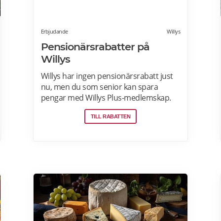
Erbjudande
Willys
Pensionärsrabatter på
Willys
Willys har ingen pensionärsrabatt just
nu, men du som senior kan spara
pengar med Willys Plus-medlemskap.
Det kostar ingenting att bli Willys Plus-
TILL RABATTEN
kund. Med Willys Plus får du fler och
bättre erbjudanden med upp till 50%
rabatt varje vecka. Läs mer om Willys
erbjudanden här.