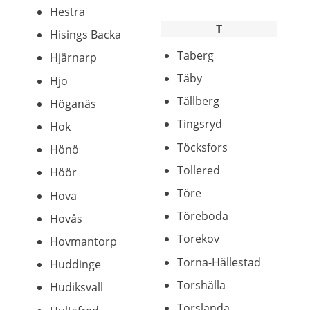
Hestra
T
Hisings Backa
Taberg
Hjärnarp
Täby
Hjo
Tällberg
Höganäs
Tingsryd
Hok
Töcksfors
Hönö
Tollered
Höör
Töre
Hova
Töreboda
Hovås
Torekov
Hovmantorp
Torna-Hällestad
Huddinge
Torshälla
Hudiksvall
Torslanda