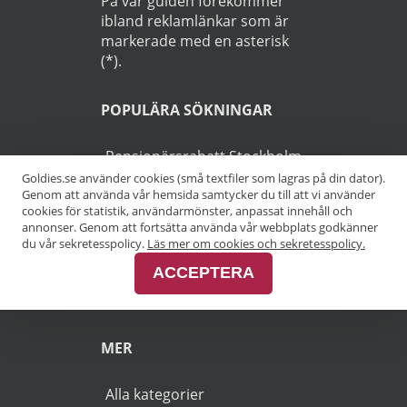
På vår guiden förekommer
ibland reklamlänkar som är
markerade med en asterisk
(*).
POPULÄRA SÖKNINGAR
Pensionärsrabatt Stockholm
Goldies.se använder cookies (små textfiler som lagras på din dator).
Genom att använda vår hemsida samtycker du till att vi använder
Pensionärsrabatt Göteborg
cookies för statistik, användarmönster, anpassat innehåll och
annonser. Genom att fortsätta använda vår webbplats godkänner
Pensionärsrabatt Malmö
du vår sekretesspolicy.
Läs mer om cookies och sekretesspolicy.
ACCEPTERA
Pensionärsrabatt Skåne
MER
Alla kategorier