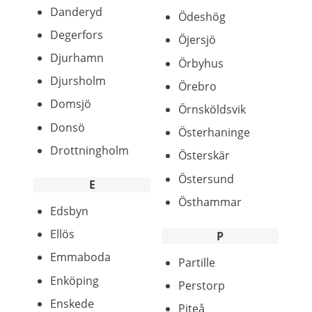
Danderyd
Ödeshög
Degerfors
Öjersjö
Djurhamn
Örbyhus
Djursholm
Örebro
Domsjö
Örnsköldsvik
Donsö
Österhaninge
Drottningholm
Österskär
Östersund
E
Östhammar
Edsbyn
Ellös
P
Emmaboda
Partille
Enköping
Perstorp
Enskede
Piteå