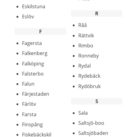
Eskilstuna
R
Eslöv
Råå
F
Rättvik
Fagersta
Rimbo
Falkenberg
Ronneby
Falköping
Rydal
Falsterbo
Rydebäck
Falun
Rydöbruk
Färjestaden
S
Färlöv
Sala
Farsta
Saltsjö-boo
Finspång
Saltsjöbaden
Fiskebäckskil