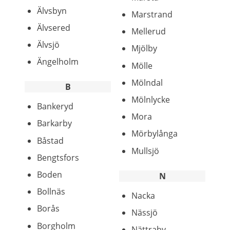
Älvsbyn
Marstrand
Älvsered
Mellerud
Älvsjö
Mjölby
Ängelholm
Mölle
Mölndal
B
Mölnlycke
Bankeryd
Mora
Barkarby
Mörbylånga
Båstad
Mullsjö
Bengtsfors
Boden
N
Bollnäs
Nacka
Borås
Nässjö
Borgholm
Nättraby