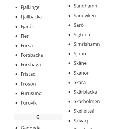
Sandhamn
Fjälkinge
Sandviken
Fjällbacka
Särö
Fjärås
Sigtuna
Flen
Simrishamn
Forsa
Sjöbo
Forsbacka
Skåne
Forshaga
Skanör
Fristad
Skara
Frösön
Skärblacka
Furusund
Skärholmen
Furuvik
Skellefteå
G
Skivarp
Gäddede