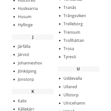
Hultsfred
Tranås
Huskvarna
Trångsviken
Husum
Trelleborg
Hyllinge
Trensum
J
Trollhättan
Järfälla
Trosa
Järvsö
Tyresö
Johanneshov
U
Jönköping
Uddevalla
Jonstorp
Ullared
K
Ullstorp
Kalix
Ulricehamn
Kållekärr