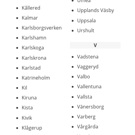
Umeå
Kållered
Upplands Väsby
Kalmar
Uppsala
Karlsborgsverken
Urshult
Karlshamn
V
Karlskoga
Vadstena
Karlskrona
Vaggeryd
Karlstad
Valbo
Katrineholm
Vallentuna
Kil
Vallsta
Kiruna
Vänersborg
Kista
Varberg
Kivik
Vårgårda
Klågerup