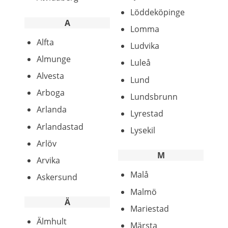
Löddeköpinge
A
Lomma
Alfta
Ludvika
Almunge
Luleå
Alvesta
Lund
Arboga
Lundsbrunn
Arlanda
Lyrestad
Arlandastad
Lysekil
Arlöv
M
Arvika
Malå
Askersund
Malmö
Ä
Mariestad
Älmhult
Märsta