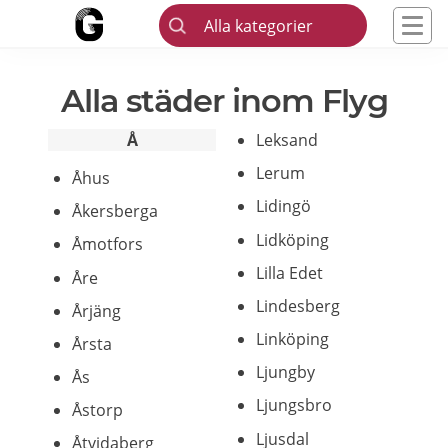
Alla kategorier
Alla städer inom Flyg
Å
Leksand
Lerum
Åhus
Lidingö
Åkersberga
Lidköping
Åmotfors
Lilla Edet
Åre
Lindesberg
Årjäng
Linköping
Årsta
Ljungby
Ås
Ljungsbro
Åstorp
Ljusdal
Åtvidaberg