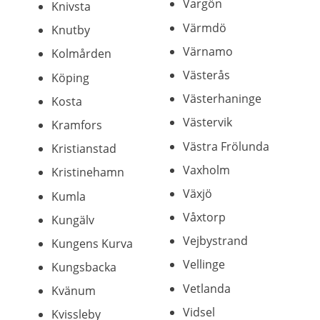
Vargön
Knivsta
Värmdö
Knutby
Värnamo
Kolmården
Västerås
Köping
Västerhaninge
Kosta
Västervik
Kramfors
Västra Frölunda
Kristianstad
Vaxholm
Kristinehamn
Växjö
Kumla
Våxtorp
Kungälv
Vejbystrand
Kungens Kurva
Vellinge
Kungsbacka
Vetlanda
Kvänum
Vidsel
Kvissleby