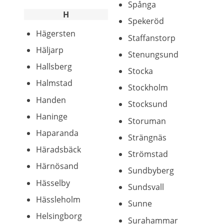
Spånga
H
Spekeröd
Hägersten
Staffanstorp
Häljarp
Stenungsund
Hallsberg
Stocka
Halmstad
Stockholm
Handen
Stocksund
Haninge
Storuman
Haparanda
Strängnäs
Häradsbäck
Strömstad
Härnösand
Sundbyberg
Hässelby
Sundsvall
Hässleholm
Sunne
Helsingborg
Surahammar