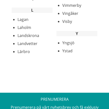
Vimmerby
L
Vingåker
Lagan
Visby
Laholm
Y
Landskrona
Yngsjö
Landvetter
Ystad
Lärbro
PRENUMERERA
Prenumerera på vårt nyhetsbrev och få exklusiv