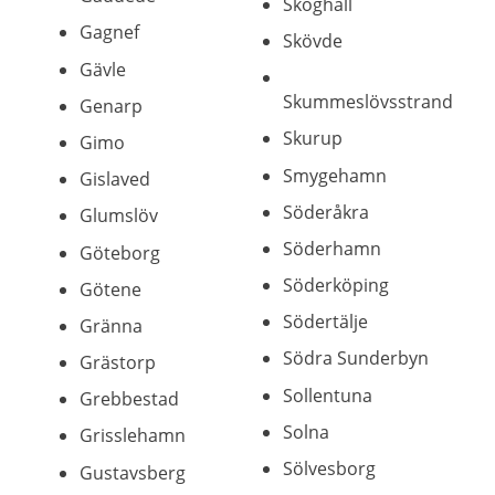
Skoghall
Gagnef
Skövde
Gävle
Skummeslövsstrand
Genarp
Skurup
Gimo
Smygehamn
Gislaved
Söderåkra
Glumslöv
Söderhamn
Göteborg
Söderköping
Götene
Södertälje
Gränna
Södra Sunderbyn
Grästorp
Sollentuna
Grebbestad
Solna
Grisslehamn
Sölvesborg
Gustavsberg