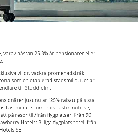
 varav nästan 25.3% är pensionärer eller
e.
xklusiva villor, vackra promenadstråk
storia som en etablerad stadsmiljö. Det är
endlare till Stockholm.
sionärer just nu är "25% rabatt på sista
hos Lastminute.com" hos Lastminute.se,
t på resor till/från flygplatser. Från 90
awberry Hotels: Billiga flygplatshotell från
Hotels SE.