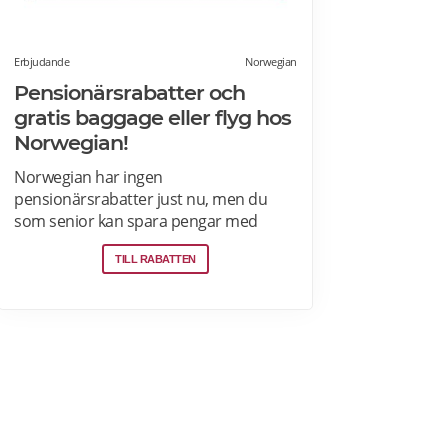
Erbjudande
Norwegian
Pensionärsrabatter och
gratis baggage eller flyg hos
Norwegian!
Norwegian har ingen
pensionärsrabatter just nu, men du
som senior kan spara pengar med
Norwegian Reward- lojalitetsprogram.
TILL RABATTEN
Tjäna Spenn och använd dem för att få
ännu billigare eller helt gratis flygresor.
Få förmåner som gratis bagage och
Fast Track. Läs mer om
pensionärsrabatter och Norwegian
Reward här.