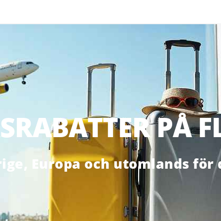
SRABATTER PÅ F
erige, Europa och utomlands för 