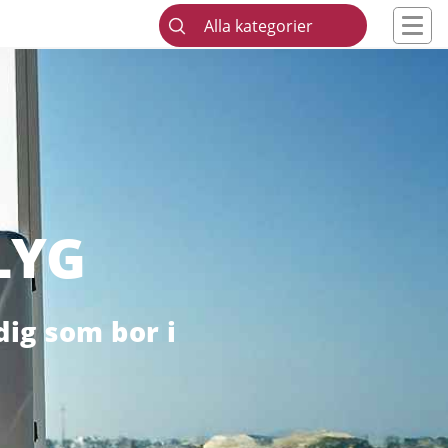
Alla kategorier
LYG
dig som bor i