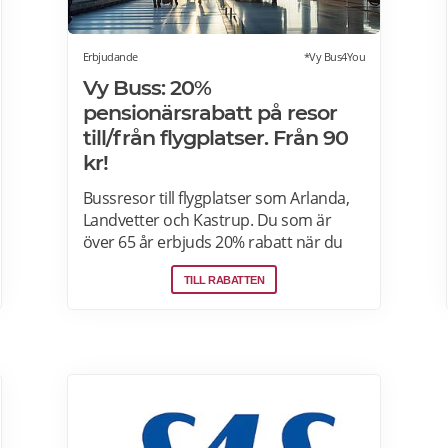
Erbjudande
*Vy Bus4You
Vy Buss: 20%
pensionärsrabatt på resor
till/från flygplatser. Från 90
kr!
Bussresor till flygplatser som Arlanda,
Landvetter och Kastrup. Du som är
över 65 år erbjuds 20% rabatt när du
reser med Vy Bus4You och Vy express.
TILL RABATTEN
Välj kategori senior i samband med
biljettbokning och biljetten blir
automatiskt rabatterad. Rabatten är
baserat på priset för vuxenbiljetter. Vid
köp av rabatterad resa ska ålder kunna
styrkas med giltig legitimation. Läs mer
om pensionärsrabatter hos VY här.