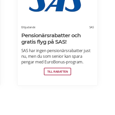
Erbjudande
SAS
Pensionärsrabatter och
gratis flyg på SAS!
SAS har ingen pensionärsrabatter just
nu, men du som senior kan spara
pengar med EuroBonus-program.
Tjäna poäng på allt från flygningar till
TILL RABATTEN
snabbmat och spendera dem på nästa
resa, uppgraderingar och mycket mer.
En bonusresa är en flygning till ett fast
poängpris som du kan betala för med
EuroBonus-poäng.Läs mer om
pensionärsrabatter och EuroBonus på
SAS här.