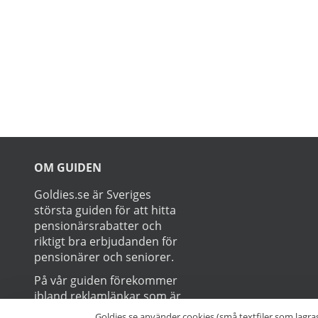
Prenumerer
Goldies.se använder cookies (små textfiler som lagra