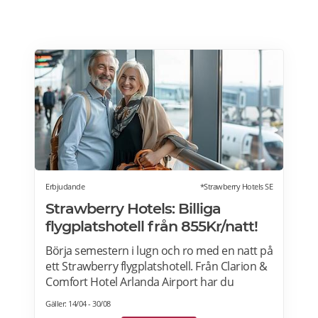
Erbjudande
*Strawberry Hotels SE
Strawberry Hotels: Billiga
flygplatshotell från 855Kr/natt!
Börja semestern i lugn och ro med en natt på
ett Strawberry flygplatshotell. Från Clarion &
Comfort Hotel Arlanda Airport har du
gångavstånd till terminalerna, och från
Gäller: 14/04 - 30/08
Quality Hotel Arlanda XPO går gratis