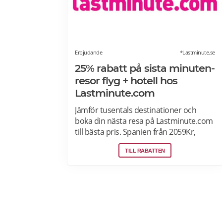
Erbjudande
*Lastminute.se
25% rabatt på sista minuten-
resor flyg + hotell hos
Lastminute.com
Jämför tusentals destinationer och
boka din nästa resa på Lastminute.com
till bästa pris. Spanien från 2059Kr,
Letar du efter sol och hav? Boka flyg +
TILL RABATTEN
hotell på Lastminute.com och koppla av
i sanden. Läs mer om aktuella
pensionärsrabatter och erbjudanden
på Lastminute.com här.