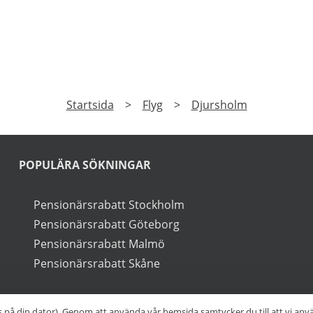
PRENUMERERA
a på vårt nyhetsbrev och få exklusiv tillgång till speciale
►
Läs
Integritetspolicy
Startsida
>
Flyg
>
Djursholm
s på din dator). Genom att använda vår hemsida samtycker du till att vi an