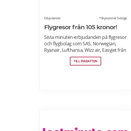
Erbjudande
*Skyscanner Sverige
Flygresor från 105 kronor!
Sista minuten-erbjudanden på flygresor
och flygbolag som SAS, Norwegian,
Ryanair, Lufthansa, Wizz air, Easyjet från
Stockholm Arlanda, Bromma och
TILL RABATTEN
Skavsta flygplatser, Göteborg
Landvetter, Malmö, Köpenhamn
Kastrup. Jämför pris på flygbiljetter! Läs
mer om pensionärsrabatter på
flygresor hos Skyscanner här.