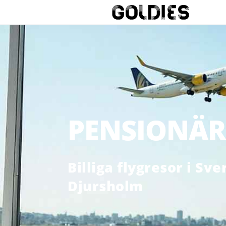
PENSIONÄR
Billiga flygresor i Sv
Djursholm