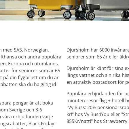
en med SAS, Norwegian,
Djursholm har 6000 invånare,
 Lufthansa och andra populära
seniorer som 65 år eller äldr
rden, Europa och utomlands.
Djursholm är känt för sina e
atter för seniorer som är 65
längs vattnet och sin rika hi
tt på din flygbiljett om du är
en attraktiv bostadsort för p
abatten ska du ha giltig id-
Populära erbjudanden för pen
minuten-resor flyg + hotell 
 spara pengar är att boka
"Vy Buss: 20% pensionärsrabat
nom Sverige och 3-6
kr!" hos Vy Bus4You eller "Str
in våra erbjudanden varje
855Kr/natt!" hos Strawberry 
ngsrabatter, Black Friday-