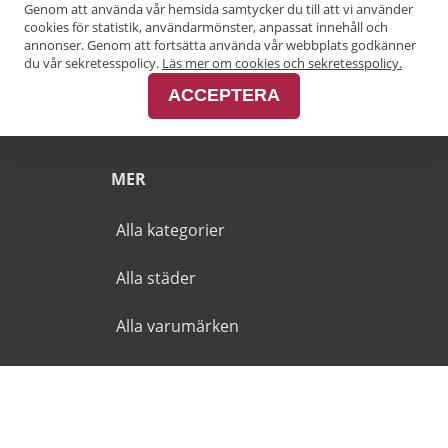
Genom att använda vår hemsida samtycker du till att vi använder
Pensionärsrabatt Göteborg
cookies för statistik, användarmönster, anpassat innehåll och
annonser. Genom att fortsätta använda vår webbplats godkänner
Pensionärsrabatt Malmö
du vår sekretesspolicy.
Läs mer om cookies och sekretesspolicy.
ACCEPTERA
Pensionärsrabatt Skåne
MER
Alla kategorier
Alla städer
Alla varumärken
© 2026 Goldies.se. Alla rättigheter reserverade.