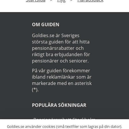
OM GUIDEN
Goldies.se är Sveriges
största guiden för att hitta
pensionärsrabatter och
riktigt bra erbjudanden för
pensionärer och seniorer.
På vår guiden förekommer
ibland reklamlänkar som är
markerade med en asterisk
(*).
POPULÄRA SÖKNINGAR
Pensionärsrabatt Stockholm
Goldies.se använder cookies (små textfiler som lagras på din dator).