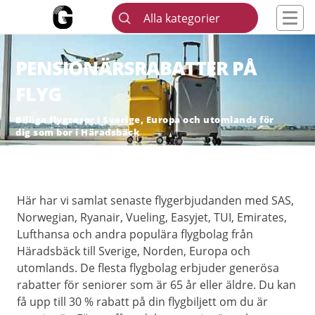
Alla kategorier
PENSIONÄRSRABATTER PÅ
FLYG
Billiga flygresor i Sverige, Europa och utomlands för
dig som bor i Häradsbäck
Här har vi samlat senaste flygerbjudanden med SAS,
Norwegian, Ryanair, Vueling, Easyjet, TUI, Emirates,
Lufthansa och andra populära flygbolag från
Häradsbäck till Sverige, Norden, Europa och
utomlands. De flesta flygbolag erbjuder generösa
rabatter för seniorer som är 65 år eller äldre. Du kan
få upp till 30 % rabatt på din flygbiljett om du är