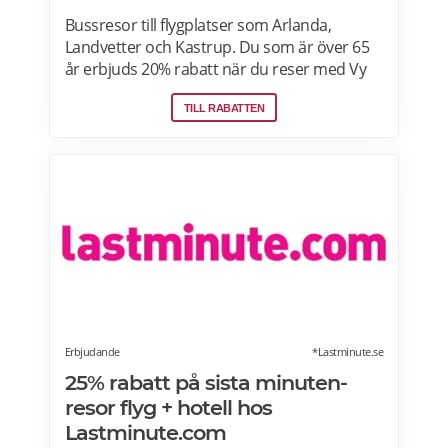
Bussresor till flygplatser som Arlanda,
Landvetter och Kastrup. Du som är över 65
år erbjuds 20% rabatt när du reser med Vy
Bus4You och Vy express. Välj kategori senior
TILL RABATTEN
i samband med biljettbokning och biljetten
blir automatiskt rabatterad. Rabatten är
baserat på priset för vuxenbiljetter. Vid köp
av rabatterad resa ska ålder kunna styrkas
med giltig legitimation. Läs mer om
pensionärsrabatter hos VY här.
Erbjudande
*Lastminute.se
25% rabatt på sista minuten-
resor flyg + hotell hos
Lastminute.com