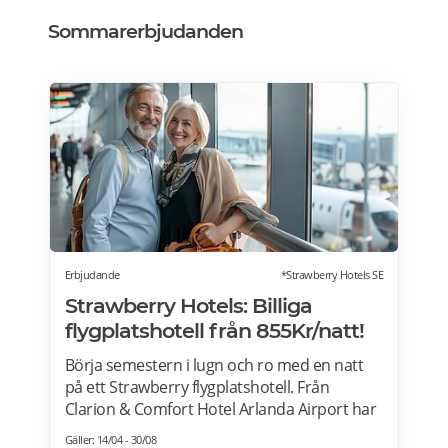
Sommarerbjudanden
Erbjudande
*Strawberry Hotels SE
Strawberry Hotels: Billiga
flygplatshotell från 855Kr/natt!
Börja semestern i lugn och ro med en natt
på ett Strawberry flygplatshotell. Från
Clarion & Comfort Hotel Arlanda Airport har
du gångavstånd till terminalerna, och från
Gäller: 14/04 - 30/08