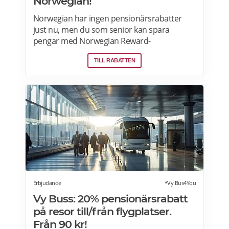
Norwegian!
Norwegian har ingen pensionärsrabatter
just nu, men du som senior kan spara
pengar med Norwegian Reward-
lojalitetsprogram. Tjäna Spenn och använd
TILL RABATTEN
dem för att få ännu billigare eller helt gratis
flygresor. Få förmåner som gratis bagage
och Fast Track. Läs mer om
pensionärsrabatter och Norwegian Reward
här.
Erbjudande
*Vy Bus4You
Vy Buss: 20% pensionärsrabatt
på resor till/från flygplatser.
Från 90 kr!