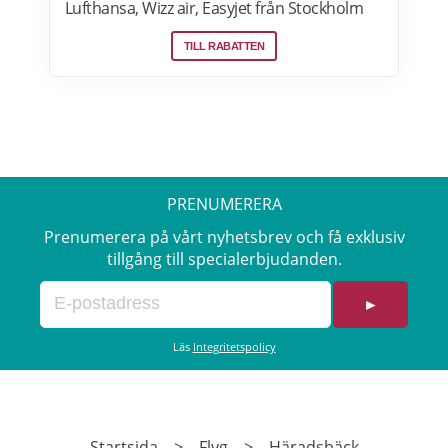
Lufthansa, Wizz air, Easyjet från Stockholm
Arlanda, Bromma och Skavsta flygplatser,
TILL RABATTEN
Göteborg Landvetter, Malmö, Köpenhamn
Kastrup. Jämför pris på flygbiljetter! Läs mer
om pensionärsrabatter på flygresor hos
Skyscanner här.
PRENUMERERA
Prenumerera på vårt nyhetsbrev och få exklusiv
tillgång till specialerbjudanden.
►
Läs
Integritetspolicy
Startsida
>
Flyg
>
Häradsbäck