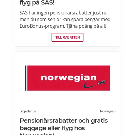
flyg på SAS!
SAS har ingen pensionärsrabatter just nu,
men du som senior kan spara pengar med
EuroBonus-program. Tjäna poäng på allt
från flygningar till snabbmat och spendera
TILL RABATTEN
dem på nästa resa, uppgraderingar och
mycket mer. En bonusresa är en flygning till
ett fast poängpris som du kan betala för
med EuroBonus-poäng.Läs mer om
pensionärsrabatter och EuroBonus på SAS
här.
Erbjudande
Norwegian
Pensionärsrabatter och gratis
baggage eller flyg hos