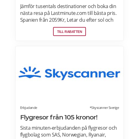
Jämför tusentals destinationer och boka din
nästa resa på Lastminute.com till bästa pris.
Spanien från 2059Kr, Letar du efter sol och
hav? Boka flyg + hotell på Lastminute.com
TILL RABATTEN
och koppla av i sanden. Läs mer om aktuella
pensionärsrabatter och erbjudanden på
Lastminute.com här.
Erbjudande
*Skyscanner Sverige
Flygresor från 105 kronor!
Sista minuten-erbjudanden på flygresor och
flygbolag som SAS, Norwegian, Ryanair,