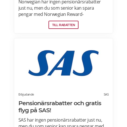
Norwegian har ingen pensionärsrabatter
just nu, men du som senior kan spara
pengar med Norwegian Reward-
lojalitetsprogram. Tjäna Spenn och använd
TILL RABATTEN
dem för att få ännu billigare eller helt gratis
flygresor. Få förmåner som gratis bagage
och Fast Track. Läs mer om
pensionärsrabatter och Norwegian Reward
här.
Erbjudande
SAS
Pensionärsrabatter och gratis
flyg på SAS!
SAS har ingen pensionärsrabatter just nu,
men du som senior kan spara pengar med