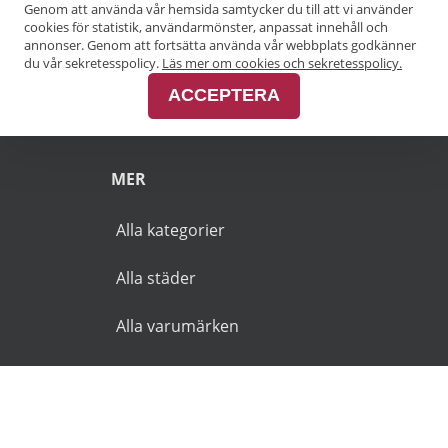
Genom att använda vår hemsida samtycker du till att vi använder
Pensionärsrabatt Göteborg
cookies för statistik, användarmönster, anpassat innehåll och
annonser. Genom att fortsätta använda vår webbplats godkänner
Pensionärsrabatt Malmö
du vår sekretesspolicy.
Läs mer om cookies och sekretesspolicy.
ACCEPTERA
Pensionärsrabatt Skåne
MER
Alla kategorier
Alla städer
Alla varumärken
© 2026 Goldies.se. Alla rättigheter reserverade.