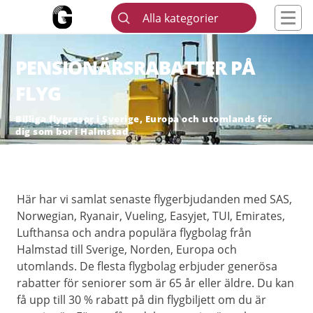
Alla kategorier
PENSIONÄRSRABATTER PÅ
FLYG
Billiga flygresor i Sverige, Europa och utomlands för
dig som bor i Halmstad
Här har vi samlat senaste flygerbjudanden med SAS,
Norwegian, Ryanair, Vueling, Easyjet, TUI, Emirates,
Lufthansa och andra populära flygbolag från
Halmstad till Sverige, Norden, Europa och
utomlands. De flesta flygbolag erbjuder generösa
rabatter för seniorer som är 65 år eller äldre. Du kan
få upp till 30 % rabatt på din flygbiljett om du är