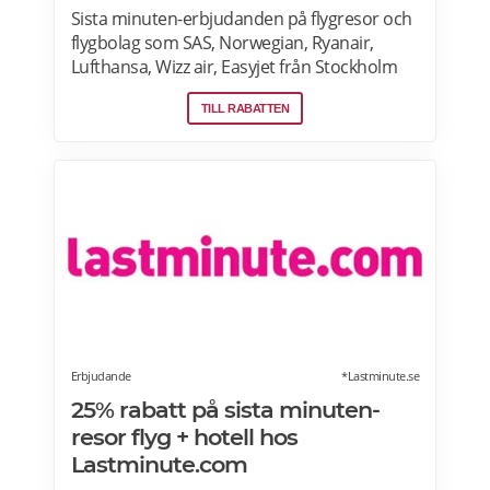
Sista minuten-erbjudanden på flygresor och
flygbolag som SAS, Norwegian, Ryanair,
Lufthansa, Wizz air, Easyjet från Stockholm
Arlanda, Bromma och Skavsta flygplatser,
TILL RABATTEN
Göteborg Landvetter, Malmö, Köpenhamn
Kastrup. Jämför pris på flygbiljetter! Läs mer
om pensionärsrabatter på flygresor hos
Skyscanner här.
Erbjudande
*Lastminute.se
25% rabatt på sista minuten-
resor flyg + hotell hos
Lastminute.com