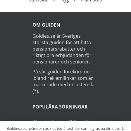
OM GUIDEN
Goldies.se är Sveriges
största guiden för att hitta
pensionärsrabatter och
riktigt bra erbjudanden för
pensionärer och seniorer.
På vår guiden förekommer
ibland reklamlänkar som är
markerade med en asterisk
(*).
POPULÄRA SÖKNINGAR
Pensionärsrabatt Stockholm
Goldies.se använder cookies (små textfiler som lagras på din dator).