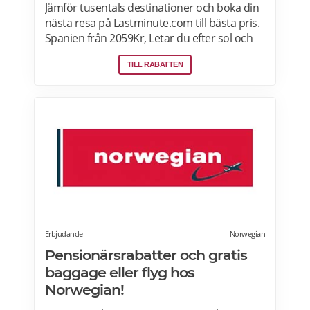
Jämför tusentals destinationer och boka din
nästa resa på Lastminute.com till bästa pris.
Spanien från 2059Kr, Letar du efter sol och
hav? Boka flyg + hotell på Lastminute.com
TILL RABATTEN
och koppla av i sanden. Läs mer om aktuella
pensionärsrabatter och erbjudanden på
Lastminute.com här.
Erbjudande
Norwegian
Pensionärsrabatter och gratis
baggage eller flyg hos
Norwegian!