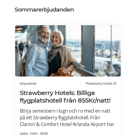
Sommarerbjudanden
Erbjudande
*Strawberry Hotels SE
Strawberry Hotels: Billiga
flygplatshotell från 855Kr/natt!
Börja semestern i lugn och ro med en natt
på ett Strawberry flygplatshotell. Från
Clarion & Comfort Hotel Arlanda Airport har
du gångavstånd till terminalerna, och från
Gäller: 14/04 - 30/08