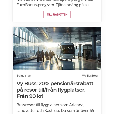
EuroBonus-program. Tjäna poäng på allt
från flygningar till snabbmat och spendera
TILL RABATTEN
dem på nästa resa, uppgraderingar och
mycket mer. En bonusresa är en flygning till
ett fast poängpris som du kan betala för
med EuroBonus-poäng.Läs mer om
pensionärsrabatter och EuroBonus på SAS
här.
Erbjudande
*Vy Bus4You
Vy Buss: 20% pensionärsrabatt
på resor till/från flygplatser.
Från 90 kr!
Bussresor till flygplatser som Arlanda,
Landvetter och Kastrup. Du som är över 65