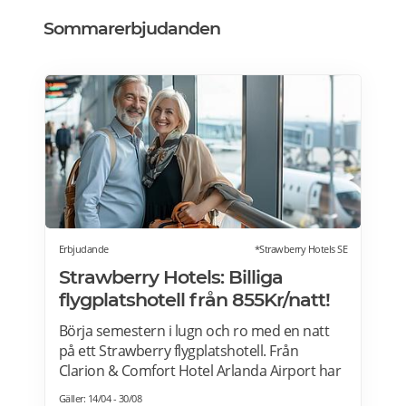
Sommarerbjudanden
Erbjudande
*Strawberry Hotels SE
Strawberry Hotels: Billiga
flygplatshotell från 855Kr/natt!
Börja semestern i lugn och ro med en natt
på ett Strawberry flygplatshotell. Från
Clarion & Comfort Hotel Arlanda Airport har
du gångavstånd till terminalerna, och från
Gäller: 14/04 - 30/08