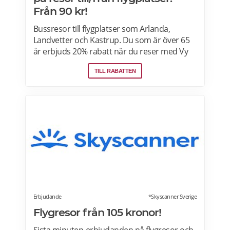
Från 90 kr!
Bussresor till flygplatser som Arlanda,
Landvetter och Kastrup. Du som är över 65
år erbjuds 20% rabatt när du reser med Vy
Bus4You och Vy express. Välj kategori senior
TILL RABATTEN
i samband med biljettbokning och biljetten
blir automatiskt rabatterad. Rabatten är
baserat på priset för vuxenbiljetter. Vid köp
av rabatterad resa ska ålder kunna styrkas
med giltig legitimation. Läs mer om
pensionärsrabatter hos VY här.
Erbjudande
*Skyscanner Sverige
Flygresor från 105 kronor!