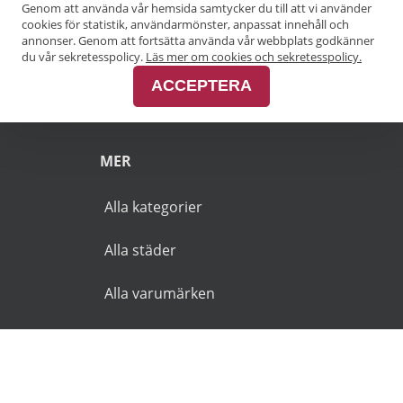
Genom att använda vår hemsida samtycker du till att vi använder
Pensionärsrabatt Göteborg
cookies för statistik, användarmönster, anpassat innehåll och
annonser. Genom att fortsätta använda vår webbplats godkänner
Pensionärsrabatt Malmö
du vår sekretesspolicy.
Läs mer om cookies och sekretesspolicy.
ACCEPTERA
Pensionärsrabatt Skåne
MER
Alla kategorier
Alla städer
Alla varumärken
© 2026 Goldies.se. Alla rättigheter reserverade.