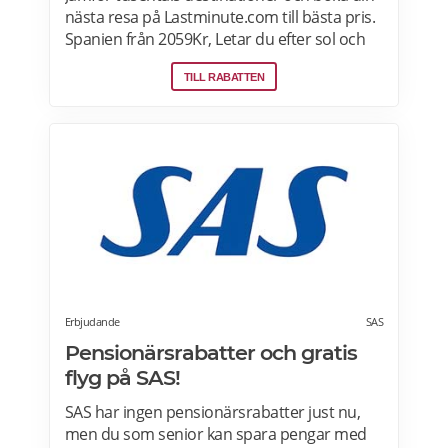
nästa resa på Lastminute.com till bästa pris.
Spanien från 2059Kr, Letar du efter sol och
hav? Boka flyg + hotell på Lastminute.com
TILL RABATTEN
och koppla av i sanden. Läs mer om aktuella
pensionärsrabatter och erbjudanden på
Lastminute.com här.
Erbjudande
SAS
Pensionärsrabatter och gratis
flyg på SAS!
SAS har ingen pensionärsrabatter just nu,
men du som senior kan spara pengar med