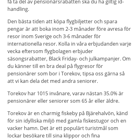
få ta del av pensionärsrabatten ska du ha giltig id-
handling.
Den bästa tiden att köpa flygbiljetter och spara
pengar är att boka inom 2-3 månader före avresa för
resor inom Sverige och 3-6 månader för
internationella resor. Kolla in våra erbjudanden varje
vecka eftersom flygbolagen erbjuder
säsongsrabatter, Black Friday- och julkampanjer. Om
du känner till en bra deal på flygresor för
pensionärer som bor i Torekov, tipsa oss gärna så
att vi kan dela det med andra seniorer.
Torekov har 1015 invånare, varav nästan 35.0% är
pensionärer eller seniorer som 65 år eller äldre.
Torekov är en charmig fiskeby på Bjärehalvön, känd
för sin idylliska miljö med gamla fiskestugor och en
vacker hamn. Det är ett populärt turistmål som
lockar besökare till sina klippor och fina