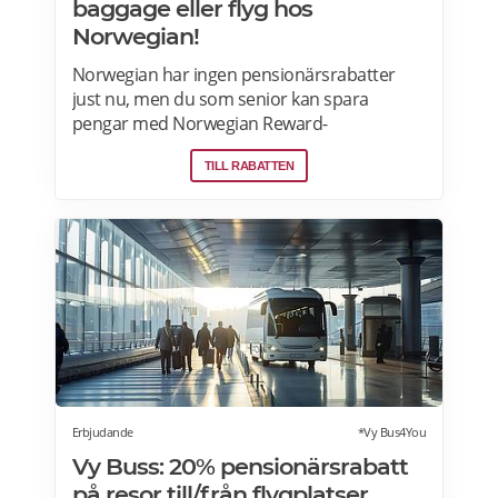
baggage eller flyg hos
Norwegian!
Norwegian har ingen pensionärsrabatter
just nu, men du som senior kan spara
pengar med Norwegian Reward-
lojalitetsprogram. Tjäna Spenn och använd
TILL RABATTEN
dem för att få ännu billigare eller helt gratis
flygresor. Få förmåner som gratis bagage
och Fast Track. Läs mer om
pensionärsrabatter och Norwegian Reward
här.
Erbjudande
*Vy Bus4You
Vy Buss: 20% pensionärsrabatt
på resor till/från flygplatser.