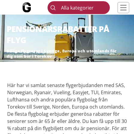
Alla kategorier
PENSIONÄRSRABATTER PÅ
FLYG
Billiga flygresor i Sverige, Europa och utomlands för
dig som bor i Torekov
Här har vi samlat senaste flygerbjudanden med SAS,
Norwegian, Ryanair, Vueling, Easyjet, TUI, Emirates,
Lufthansa och andra populära flygbolag från
Torekov till Sverige, Norden, Europa och utomlands.
De flesta flygbolag erbjuder generösa rabatter för
seniorer som är 65 år eller äldre. Du kan få upp till 30
% rabatt på din flygbiljett om du är pensionär. För att