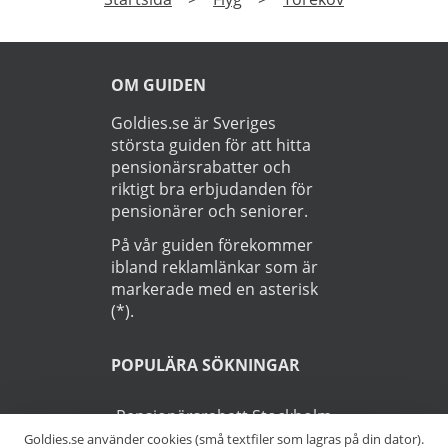
OM GUIDEN
Goldies.se är Sveriges
största guiden för att hitta
pensionärsrabatter och
riktigt bra erbjudanden för
pensionärer och seniorer.
På vår guiden förekommer
ibland reklamlänkar som är
markerade med en asterisk
(*).
POPULÄRA SÖKNINGAR
Pensionärsrabatt Stockholm
Goldies.se använder cookies (små textfiler som lagras på din dator).