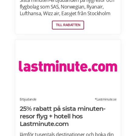
Sista minuten-erbjudanden på flygresor och
flygbolag som SAS, Norwegian, Ryanair,
Lufthansa, Wizz air, Easyjet från Stockholm
Arlanda, Bromma och Skavsta flygplatser,
TILL RABATTEN
Göteborg Landvetter, Malmö, Köpenhamn
Kastrup. Jämför pris på flygbiljetter! Läs mer
om pensionärsrabatter på flygresor hos
Skyscanner här.
Erbjudande
*Lastminute.se
25% rabatt på sista minuten-
resor flyg + hotell hos
Lastminute.com
Jämför tusentals destinationer och boka din