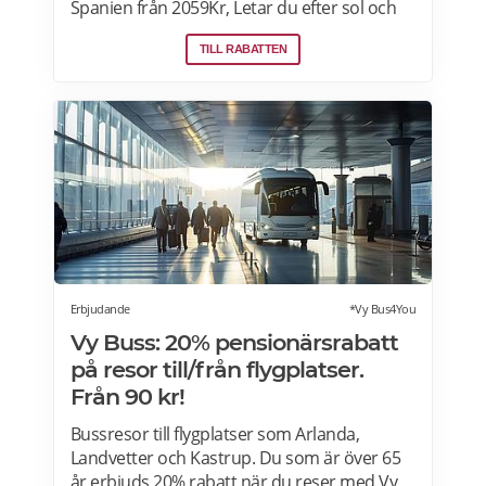
Spanien från 2059Kr, Letar du efter sol och
hav? Boka flyg + hotell på Lastminute.com
TILL RABATTEN
och koppla av i sanden. Läs mer om aktuella
pensionärsrabatter och erbjudanden på
Lastminute.com här.
Erbjudande
*Vy Bus4You
Vy Buss: 20% pensionärsrabatt
på resor till/från flygplatser.
Från 90 kr!
Bussresor till flygplatser som Arlanda,
Landvetter och Kastrup. Du som är över 65
år erbjuds 20% rabatt när du reser med Vy