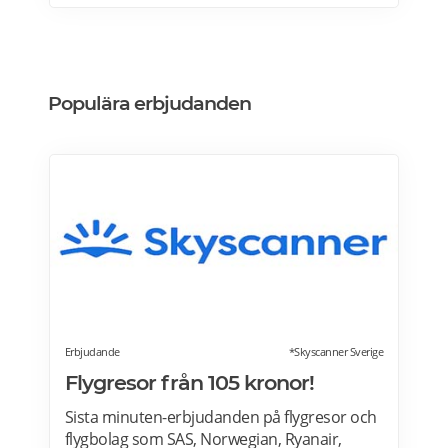
till/från flygplatsen. Reser du via utomlands?
Strawberry har självklart hotell vid
flygplatserna i Köpenhamn, Oslo och
Helsingfors också! Läs mer>>>
Populära erbjudanden
Erbjudande
*Skyscanner Sverige
Flygresor från 105 kronor!
Sista minuten-erbjudanden på flygresor och
flygbolag som SAS, Norwegian, Ryanair,