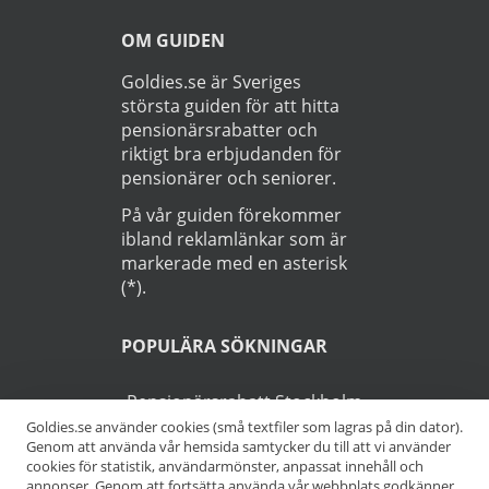
OM GUIDEN
Goldies.se är Sveriges
största guiden för att hitta
pensionärsrabatter och
riktigt bra erbjudanden för
pensionärer och seniorer.
På vår guiden förekommer
ibland reklamlänkar som är
markerade med en asterisk
(*).
POPULÄRA SÖKNINGAR
Pensionärsrabatt Stockholm
Goldies.se använder cookies (små textfiler som lagras på din dator).
Genom att använda vår hemsida samtycker du till att vi använder
Pensionärsrabatt Göteborg
cookies för statistik, användarmönster, anpassat innehåll och
annonser. Genom att fortsätta använda vår webbplats godkänner