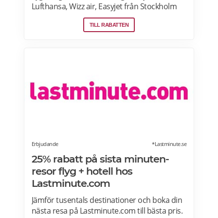
Lufthansa, Wizz air, Easyjet från Stockholm
Arlanda, Bromma och Skavsta flygplatser,
TILL RABATTEN
Göteborg Landvetter, Malmö, Köpenhamn
Kastrup. Jämför pris på flygbiljetter! Läs mer
om pensionärsrabatter på flygresor hos
Skyscanner här.
Erbjudande
*Lastminute.se
25% rabatt på sista minuten-
resor flyg + hotell hos
Lastminute.com
Jämför tusentals destinationer och boka din
nästa resa på Lastminute.com till bästa pris.