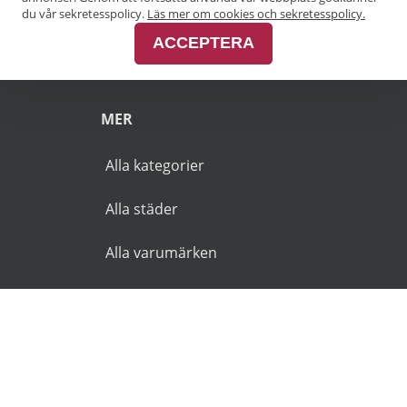
Pensionärsrabatt Malmö
du vår sekretesspolicy.
Läs mer om cookies och sekretesspolicy.
ACCEPTERA
Pensionärsrabatt Skåne
MER
Alla kategorier
Alla städer
Alla varumärken
© 2026 Goldies.se. Alla rättigheter reserverade.
Användarvillkor
Integritetspolicy