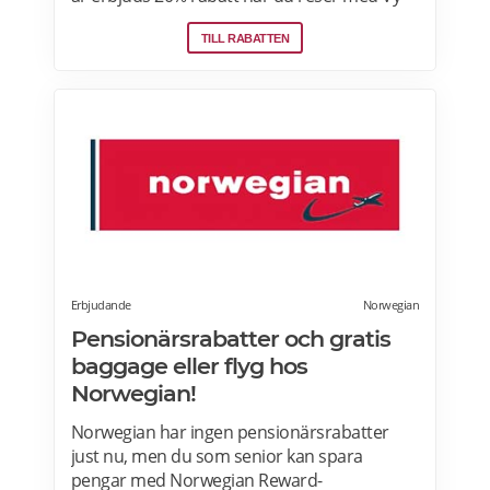
Bus4You och Vy express. Välj kategori senior
TILL RABATTEN
i samband med biljettbokning och biljetten
blir automatiskt rabatterad. Rabatten är
baserat på priset för vuxenbiljetter. Vid köp
av rabatterad resa ska ålder kunna styrkas
med giltig legitimation. Läs mer om
pensionärsrabatter hos VY här.
Erbjudande
Norwegian
Pensionärsrabatter och gratis
baggage eller flyg hos
Norwegian!
Norwegian har ingen pensionärsrabatter
just nu, men du som senior kan spara
pengar med Norwegian Reward-