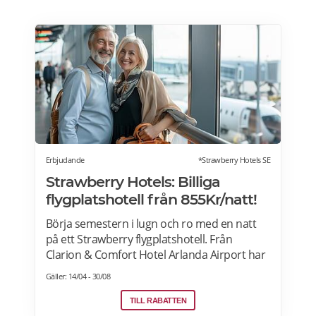
Erbjudande
*Strawberry Hotels SE
Strawberry Hotels: Billiga
flygplatshotell från 855Kr/natt!
Börja semestern i lugn och ro med en natt
på ett Strawberry flygplatshotell. Från
Clarion & Comfort Hotel Arlanda Airport har
du gångavstånd till terminalerna, och från
Gäller: 14/04 - 30/08
Quality Hotel Arlanda XPO går gratis
transferbuss som endast tar 10 minuter
TILL RABATTEN