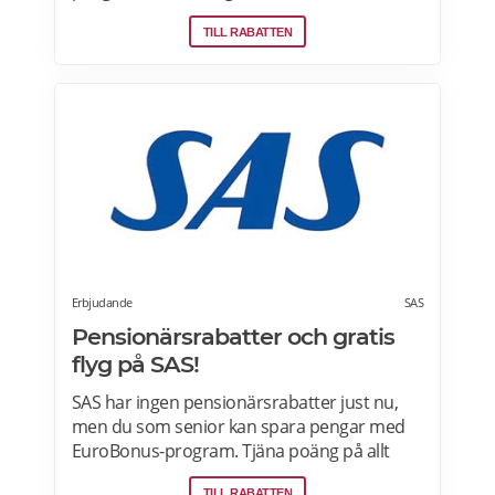
lojalitetsprogram. Tjäna Spenn och använd
TILL RABATTEN
dem för att få ännu billigare eller helt gratis
flygresor. Få förmåner som gratis bagage
och Fast Track. Läs mer om
pensionärsrabatter och Norwegian Reward
här.
Erbjudande
SAS
Pensionärsrabatter och gratis
flyg på SAS!
SAS har ingen pensionärsrabatter just nu,
men du som senior kan spara pengar med
EuroBonus-program. Tjäna poäng på allt
från flygningar till snabbmat och spendera
TILL RABATTEN