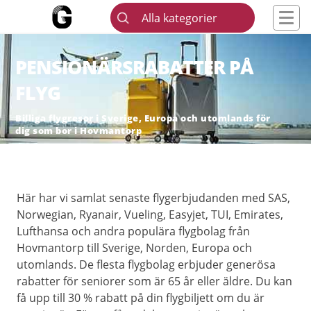
Alla kategorier
PENSIONÄRSRABATTER PÅ
FLYG
Billiga flygresor i Sverige, Europa och utomlands för
dig som bor i Hovmantorp
Här har vi samlat senaste flygerbjudanden med SAS,
Norwegian, Ryanair, Vueling, Easyjet, TUI, Emirates,
Lufthansa och andra populära flygbolag från
Hovmantorp till Sverige, Norden, Europa och
utomlands. De flesta flygbolag erbjuder generösa
rabatter för seniorer som är 65 år eller äldre. Du kan
få upp till 30 % rabatt på din flygbiljett om du är