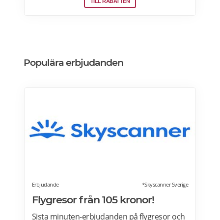
transferbuss som endast tar 10 minuter
TILL RABATTEN
till/från flygplatsen. Reser du via utomlands?
Strawberry har självklart hotell vid
flygplatserna i Köpenhamn, Oslo och
Helsingfors också! Läs mer>>>
Populära erbjudanden
Erbjudande
*Skyscanner Sverige
Flygresor från 105 kronor!
Sista minuten-erbjudanden på flygresor och