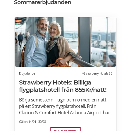
Sommarerbjudanden
Erbjudande
*Strawberry Hotels SE
Strawberry Hotels: Billiga
flygplatshotell från 855Kr/natt!
Börja semestern i lugn och ro med en natt
på ett Strawberry flygplatshotell. Från
Clarion & Comfort Hotel Arlanda Airport har
du gångavstånd till terminalerna, och från
Gäller: 14/04 - 30/08
Quality Hotel Arlanda XPO går gratis