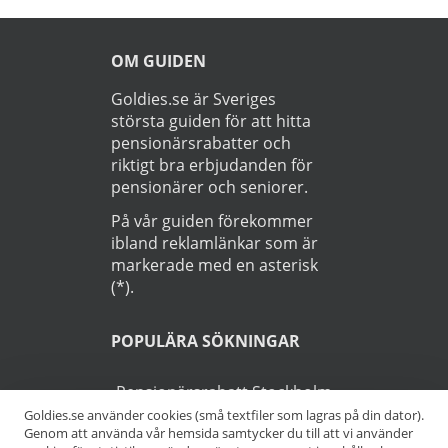
OM GUIDEN
Goldies.se är Sveriges
största guiden för att hitta
pensionärsrabatter och
riktigt bra erbjudanden för
pensionärer och seniorer.
På vår guiden förekommer
ibland reklamlänkar som är
markerade med en asterisk
(*).
POPULÄRA SÖKNINGAR
Pensionärsrabatt Stockholm
Goldies.se använder cookies (små textfiler som lagras på din dator).
Genom att använda vår hemsida samtycker du till att vi använder
Pensionärsrabatt Göteborg