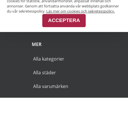
cookies för statistik, användarmönster, anpassat innehåll och
annonser. Genom att fortsätta använda vår webbplats godkänner
Pensionärsrabatt Malmö
du vår sekretesspolicy.
Läs mer om cookies och sekretesspolicy.
ACCEPTERA
Pensionärsrabatt Skåne
MER
Alla kategorier
Alla städer
Alla varumärken
© 2026 Goldies.se. Alla rättigheter reserverade.
Användarvillkor