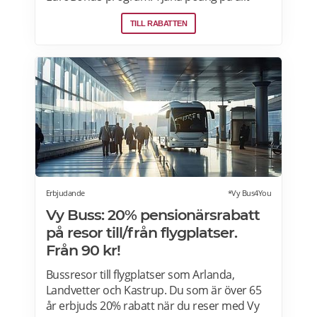
från flygningar till snabbmat och spendera
TILL RABATTEN
dem på nästa resa, uppgraderingar och
mycket mer. En bonusresa är en flygning till
ett fast poängpris som du kan betala för
med EuroBonus-poäng.Läs mer om
pensionärsrabatter och EuroBonus på SAS
här.
Erbjudande
*Vy Bus4You
Vy Buss: 20% pensionärsrabatt
på resor till/från flygplatser.
Från 90 kr!
Bussresor till flygplatser som Arlanda,
Landvetter och Kastrup. Du som är över 65
år erbjuds 20% rabatt när du reser med Vy