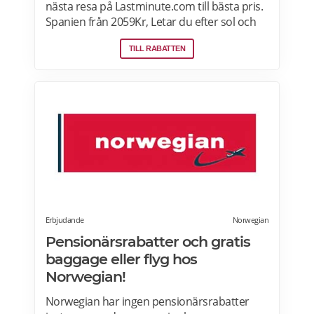
nästa resa på Lastminute.com till bästa pris.
Spanien från 2059Kr, Letar du efter sol och
hav? Boka flyg + hotell på Lastminute.com
TILL RABATTEN
och koppla av i sanden. Läs mer om aktuella
pensionärsrabatter och erbjudanden på
Lastminute.com här.
Erbjudande
Norwegian
Pensionärsrabatter och gratis
baggage eller flyg hos
Norwegian!
Norwegian har ingen pensionärsrabatter