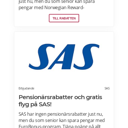
just nu, men du som senior kan spara
pengar med Norwegian Reward-
lojalitetsprogram. Tjäna Spenn och använd
TILL RABATTEN
dem för att få ännu billigare eller helt gratis
flygresor. Få förmåner som gratis bagage
och Fast Track. Läs mer om
pensionärsrabatter och Norwegian Reward
här.
Erbjudande
SAS
Pensionärsrabatter och gratis
flyg på SAS!
SAS har ingen pensionärsrabatter just nu,
men du som senior kan spara pengar med
EuroBonus-program. Tjäna poäng på allt