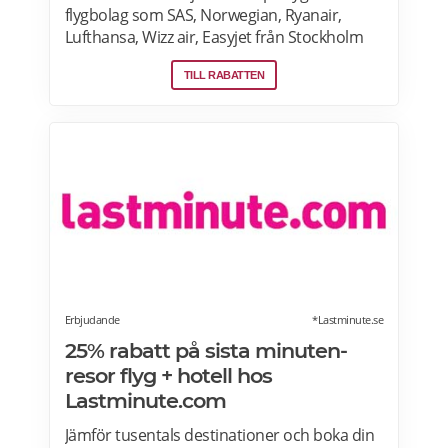
flygbolag som SAS, Norwegian, Ryanair,
Lufthansa, Wizz air, Easyjet från Stockholm
Arlanda, Bromma och Skavsta flygplatser,
TILL RABATTEN
Göteborg Landvetter, Malmö, Köpenhamn
Kastrup. Jämför pris på flygbiljetter! Läs mer
om pensionärsrabatter på flygresor hos
Skyscanner här.
Erbjudande
*Lastminute.se
25% rabatt på sista minuten-
resor flyg + hotell hos
Lastminute.com
Jämför tusentals destinationer och boka din