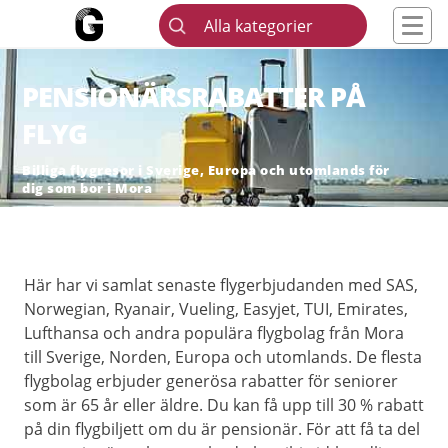
Alla kategorier
PENSIONÄRSRABATTER PÅ
FLYG
Billiga flygresor i Sverige, Europa och utomlands för
dig som bor i Mora
Här har vi samlat senaste flygerbjudanden med SAS,
Norwegian, Ryanair, Vueling, Easyjet, TUI, Emirates,
Lufthansa och andra populära flygbolag från Mora
till Sverige, Norden, Europa och utomlands. De flesta
flygbolag erbjuder generösa rabatter för seniorer
som är 65 år eller äldre. Du kan få upp till 30 % rabatt
på din flygbiljett om du är pensionär. För att få ta del