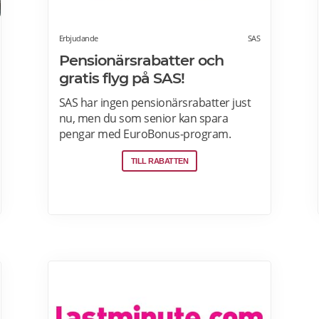
Erbjudande
SAS
Pensionärsrabatter och
gratis flyg på SAS!
SAS har ingen pensionärsrabatter just
nu, men du som senior kan spara
pengar med EuroBonus-program.
Tjäna poäng på allt från flygningar till
TILL RABATTEN
snabbmat och spendera dem på nästa
resa, uppgraderingar och mycket mer.
En bonusresa är en flygning till ett fast
poängpris som du kan betala för med
EuroBonus-poäng.Läs mer om
pensionärsrabatter och EuroBonus på
SAS här.