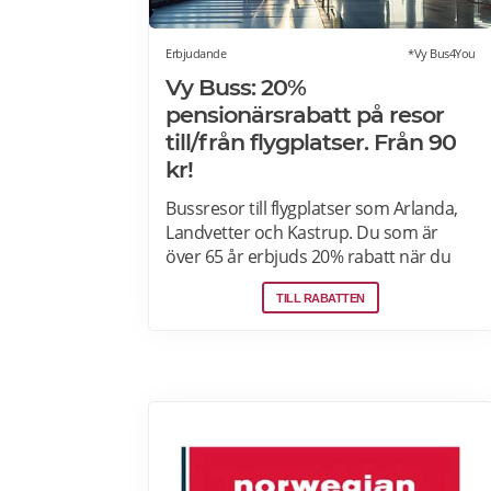
Erbjudande
*Vy Bus4You
Vy Buss: 20%
pensionärsrabatt på resor
till/från flygplatser. Från 90
kr!
Bussresor till flygplatser som Arlanda,
Landvetter och Kastrup. Du som är
över 65 år erbjuds 20% rabatt när du
reser med Vy Bus4You och Vy express.
TILL RABATTEN
Välj kategori senior i samband med
biljettbokning och biljetten blir
automatiskt rabatterad. Rabatten är
baserat på priset för vuxenbiljetter. Vid
köp av rabatterad resa ska ålder kunna
styrkas med giltig legitimation. Läs mer
om pensionärsrabatter hos VY här.