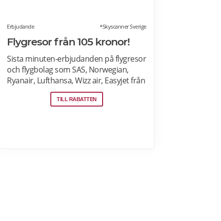
Erbjudande
*Skyscanner Sverige
Flygresor från 105 kronor!
Sista minuten-erbjudanden på flygresor
och flygbolag som SAS, Norwegian,
Ryanair, Lufthansa, Wizz air, Easyjet från
Stockholm Arlanda, Bromma och
TILL RABATTEN
Skavsta flygplatser, Göteborg
Landvetter, Malmö, Köpenhamn
Kastrup. Jämför pris på flygbiljetter! Läs
mer om pensionärsrabatter på
flygresor hos Skyscanner här.