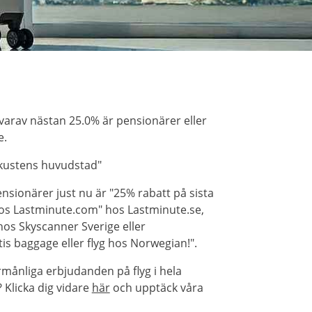
varav nästan 25.0% är pensionärer eller
e.
ekustens huvudstad"
sionärer just nu är "25% rabatt på sista
hos Lastminute.com" hos Lastminute.se,
hos Skyscanner Sverige eller
is baggage eller flyg hos Norwegian!".
rmånliga erbjudanden på flyg i hela
Klicka dig vidare
här
och upptäck våra