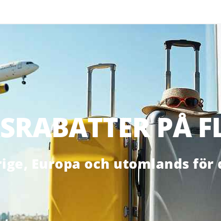
SRABATTER PÅ F
erige, Europa och utomlands för 