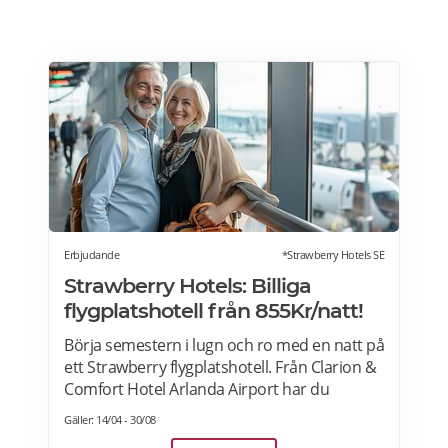
Erbjudande
*Strawberry Hotels SE
Strawberry Hotels: Billiga
flygplatshotell från 855Kr/natt!
Börja semestern i lugn och ro med en natt på
ett Strawberry flygplatshotell. Från Clarion &
Comfort Hotel Arlanda Airport har du
gångavstånd till terminalerna, och från
Gäller: 14/04 - 30/08
Quality Hotel Arlanda XPO går gratis