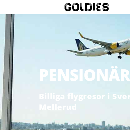
PENSIONÄR
Billiga flygresor i Sv
Mellerud