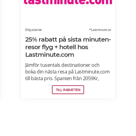
Erbjudande
*Lastminute.se
25% rabatt på sista minuten-
resor flyg + hotell hos
Lastminute.com
Jämför tusentals destinationer och
boka din nästa resa på Lastminute.com
till bästa pris. Spanien från 2059Kr,
Letar du efter sol och hav? Boka flyg +
TILL RABATTEN
hotell på Lastminute.com och koppla av
i sanden. Läs mer om aktuella
pensionärsrabatter och erbjudanden
på Lastminute.com här.