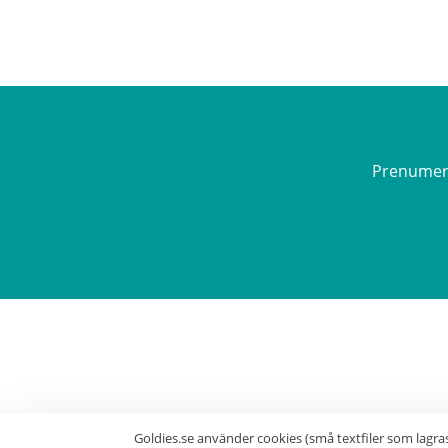
Prenumerer
Goldies.se använder cookies (små textfiler som lagra