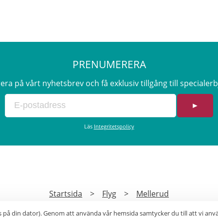
PRENUMERERA
a på vårt nyhetsbrev och få exklusiv tillgång till speciale
►
Läs
Integritetspolicy
Startsida
>
Flyg
>
Mellerud
s på din dator). Genom att använda vår hemsida samtycker du till att vi an