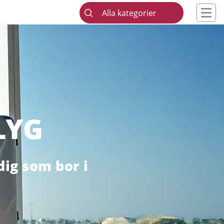
Alla kategorier
LYG
dig som bor i