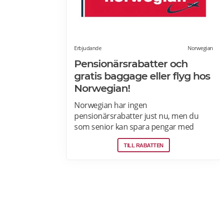
Erbjudande
Norwegian
Pensionärsrabatter och
gratis baggage eller flyg hos
Norwegian!
Norwegian har ingen
pensionärsrabatter just nu, men du
som senior kan spara pengar med
Norwegian Reward- lojalitetsprogram.
TILL RABATTEN
Tjäna Spenn och använd dem för att få
ännu billigare eller helt gratis flygresor.
Få förmåner som gratis bagage och
Fast Track. Läs mer om
pensionärsrabatter och Norwegian
Reward här.