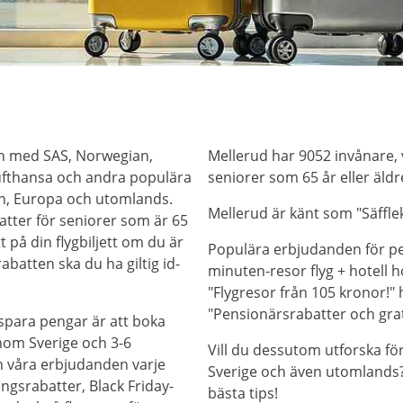
en med SAS, Norwegian,
Mellerud har 9052 invånare, 
 Lufthansa och andra populära
seniorer som 65 år eller äldr
den, Europa och utomlands.
Mellerud är känt som "Säffl
atter för seniorer som är 65
tt på din flygbiljett om du är
Populära erbjudanden för pen
abatten ska du ha giltig id-
minuten-resor flyg + hotell 
"Flygresor från 105 kronor!" 
"Pensionärsrabatter och grat
 spara pengar är att boka
nom Sverige och 3-6
Vill du dessutom utforska fö
in våra erbjudanden varje
Sverige och även utomlands? 
ngsrabatter, Black Friday-
bästa tips!