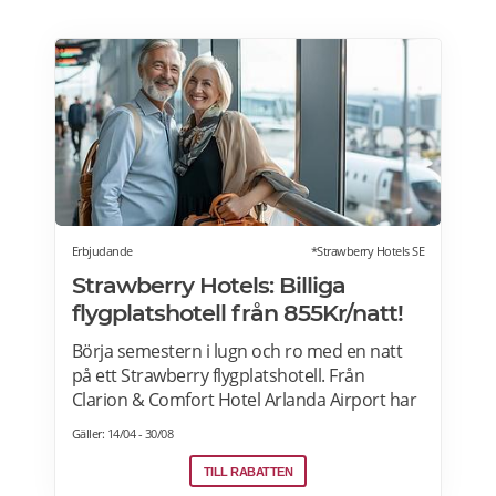
Erbjudande
*Strawberry Hotels SE
Strawberry Hotels: Billiga
flygplatshotell från 855Kr/natt!
Börja semestern i lugn och ro med en natt
på ett Strawberry flygplatshotell. Från
Clarion & Comfort Hotel Arlanda Airport har
du gångavstånd till terminalerna, och från
Gäller: 14/04 - 30/08
Quality Hotel Arlanda XPO går gratis
transferbuss som endast tar 10 minuter
TILL RABATTEN