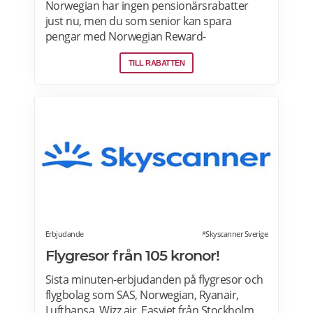
Norwegian har ingen pensionärsrabatter
just nu, men du som senior kan spara
pengar med Norwegian Reward-
lojalitetsprogram. Tjäna Spenn och använd
TILL RABATTEN
dem för att få ännu billigare eller helt gratis
flygresor. Få förmåner som gratis bagage
och Fast Track. Läs mer om
pensionärsrabatter och Norwegian Reward
här.
Erbjudande
*Skyscanner Sverige
Flygresor från 105 kronor!
Sista minuten-erbjudanden på flygresor och
flygbolag som SAS, Norwegian, Ryanair,
Lufthansa, Wizz air, Easyjet från Stockholm