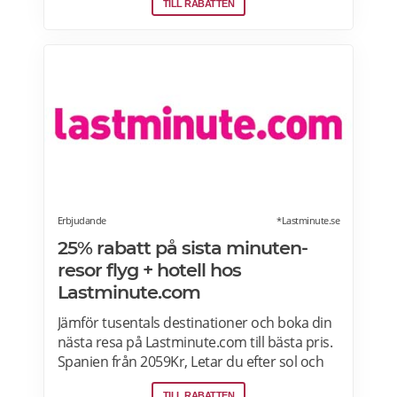
TILL RABATTEN
dem på nästa resa, uppgraderingar och
mycket mer. En bonusresa är en flygning till
ett fast poängpris som du kan betala för
med EuroBonus-poäng.Läs mer om
pensionärsrabatter och EuroBonus på SAS
här.
Erbjudande
*Lastminute.se
25% rabatt på sista minuten-
resor flyg + hotell hos
Lastminute.com
Jämför tusentals destinationer och boka din
nästa resa på Lastminute.com till bästa pris.
Spanien från 2059Kr, Letar du efter sol och
hav? Boka flyg + hotell på Lastminute.com
TILL RABATTEN