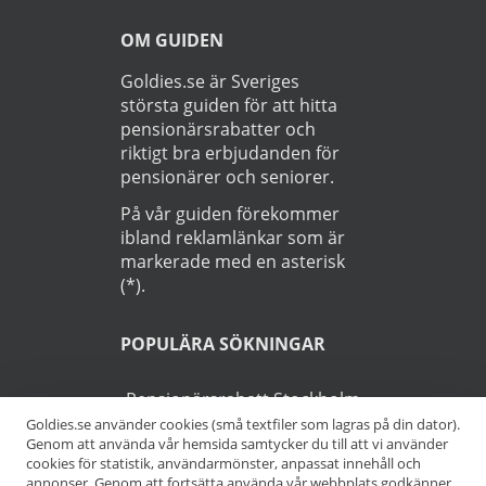
OM GUIDEN
Goldies.se är Sveriges
största guiden för att hitta
pensionärsrabatter och
riktigt bra erbjudanden för
pensionärer och seniorer.
På vår guiden förekommer
ibland reklamlänkar som är
markerade med en asterisk
(*).
POPULÄRA SÖKNINGAR
Pensionärsrabatt Stockholm
Goldies.se använder cookies (små textfiler som lagras på din dator).
Genom att använda vår hemsida samtycker du till att vi använder
Pensionärsrabatt Göteborg
cookies för statistik, användarmönster, anpassat innehåll och
annonser. Genom att fortsätta använda vår webbplats godkänner