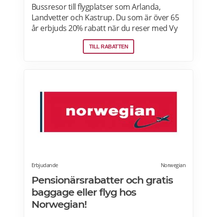
Bussresor till flygplatser som Arlanda,
Landvetter och Kastrup. Du som är över 65
år erbjuds 20% rabatt när du reser med Vy
Bus4You och Vy express. Välj kategori senior
TILL RABATTEN
i samband med biljettbokning och biljetten
blir automatiskt rabatterad. Rabatten är
baserat på priset för vuxenbiljetter. Vid köp
av rabatterad resa ska ålder kunna styrkas
med giltig legitimation. Läs mer om
pensionärsrabatter hos VY här.
Erbjudande
Norwegian
Pensionärsrabatter och gratis
baggage eller flyg hos
Norwegian!