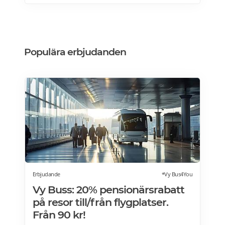
till/från flygplatsen. Reser du via utomlands?
Strawberry har självklart hotell vid
flygplatserna i Köpenhamn, Oslo och
Helsingfors också! Läs mer>>>
Populära erbjudanden
Erbjudande
*Vy Bus4You
Vy Buss: 20% pensionärsrabatt
på resor till/från flygplatser.
Från 90 kr!