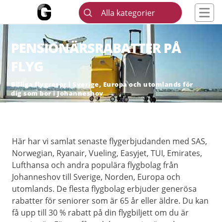
Alla kategorier
PENSIONÄRSRABATTER PÅ
FLYG
Billiga flygresor i Sverige, Europa och utomlands för
dig som bor i Johanneshov
Här har vi samlat senaste flygerbjudanden med SAS,
Norwegian, Ryanair, Vueling, Easyjet, TUI, Emirates,
Lufthansa och andra populära flygbolag från
Johanneshov till Sverige, Norden, Europa och
utomlands. De flesta flygbolag erbjuder generösa
rabatter för seniorer som är 65 år eller äldre. Du kan
få upp till 30 % rabatt på din flygbiljett om du är