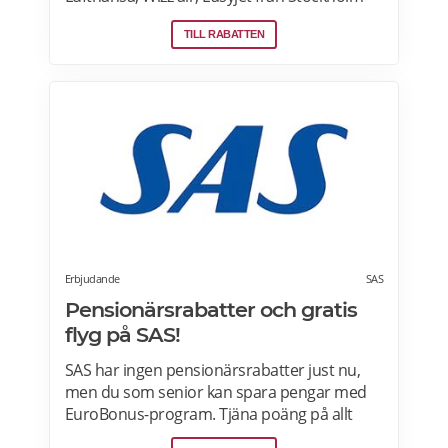
Arlanda, Bromma och Skavsta flygplatser,
TILL RABATTEN
Göteborg Landvetter, Malmö, Köpenhamn
Kastrup. Jämför pris på flygbiljetter! Läs mer
om pensionärsrabatter på flygresor hos
Skyscanner här.
Erbjudande
SAS
Pensionärsrabatter och gratis
flyg på SAS!
SAS har ingen pensionärsrabatter just nu,
men du som senior kan spara pengar med
EuroBonus-program. Tjäna poäng på allt
från flygningar till snabbmat och spendera