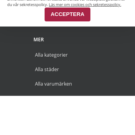
Pensionärsrabatt Malmö
du vår sekretesspolicy.
Läs mer om cookies och sekretesspolicy.
ACCEPTERA
Pensionärsrabatt Skåne
MER
Alla kategorier
Alla städer
Alla varumärken
© 2026 Goldies.se. Alla rättigheter reserverade.
Användarvillkor
Integritetspolicy