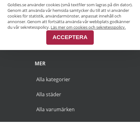
Goldies.se använder cookies (små textfiler som lagras på din dator).
Genom att använda vår hemsida samtycker du till att vi använder
Pensionärsrabatt Göteborg
cookies för statistik, användarmönster, anpassat innehåll och
annonser. Genom att fortsätta använda vår webbplats godkänner
Pensionärsrabatt Malmö
du vår sekretesspolicy.
Läs mer om cookies och sekretesspolicy.
ACCEPTERA
Pensionärsrabatt Skåne
MER
Alla kategorier
Alla städer
Alla varumärken
© 2026 Goldies.se. Alla rättigheter reserverade.