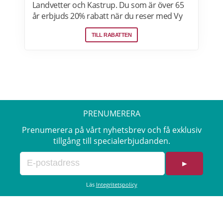
Landvetter och Kastrup. Du som är över 65
år erbjuds 20% rabatt när du reser med Vy
Bus4You och Vy express. Välj kategori senior
TILL RABATTEN
i samband med biljettbokning och biljetten
blir automatiskt rabatterad. Rabatten är
baserat på priset för vuxenbiljetter. Vid köp
av rabatterad resa ska ålder kunna styrkas
med giltig legitimation. Läs mer om
pensionärsrabatter hos VY här.
PRENUMERERA
Prenumerera på vårt nyhetsbrev och få exklusiv
tillgång till specialerbjudanden.
►
Läs
Integritetspolicy