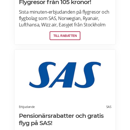
Flygresor från 105 kronor!
Sista minuten-erbjudanden på flygresor och
flygbolag som SAS, Norwegian, Ryanair,
Lufthansa, Wizz air, Easyjet från Stockholm
Arlanda, Bromma och Skavsta flygplatser,
TILL RABATTEN
Göteborg Landvetter, Malmö, Köpenhamn
Kastrup. Jämför pris på flygbiljetter! Läs mer
om pensionärsrabatter på flygresor hos
Skyscanner här.
Erbjudande
SAS
Pensionärsrabatter och gratis
flyg på SAS!