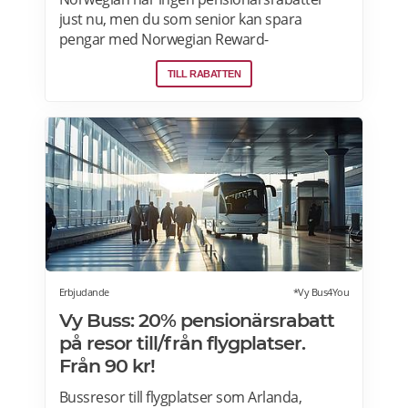
just nu, men du som senior kan spara
pengar med Norwegian Reward-
lojalitetsprogram. Tjäna Spenn och använd
TILL RABATTEN
dem för att få ännu billigare eller helt gratis
flygresor. Få förmåner som gratis bagage
och Fast Track. Läs mer om
pensionärsrabatter och Norwegian Reward
här.
Erbjudande
*Vy Bus4You
Vy Buss: 20% pensionärsrabatt
på resor till/från flygplatser.
Från 90 kr!
Bussresor till flygplatser som Arlanda,