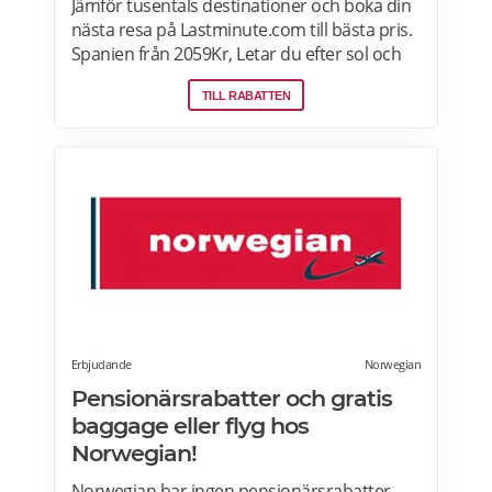
Jämför tusentals destinationer och boka din
nästa resa på Lastminute.com till bästa pris.
Spanien från 2059Kr, Letar du efter sol och
hav? Boka flyg + hotell på Lastminute.com
TILL RABATTEN
och koppla av i sanden. Läs mer om aktuella
pensionärsrabatter och erbjudanden på
Lastminute.com här.
Erbjudande
Norwegian
Pensionärsrabatter och gratis
baggage eller flyg hos
Norwegian!
Norwegian har ingen pensionärsrabatter