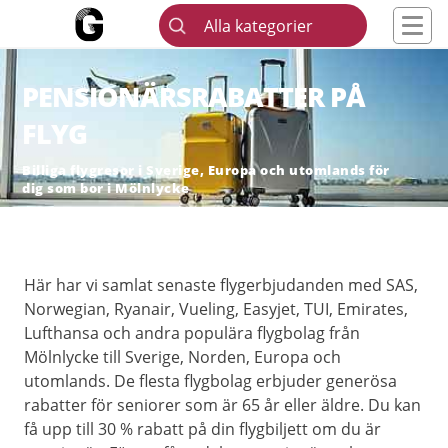
Alla kategorier
PENSIONÄRSRABATTER PÅ
FLYG
Billiga flygresor i Sverige, Europa och utomlands för
dig som bor i Mölnlycke
Här har vi samlat senaste flygerbjudanden med SAS,
Norwegian, Ryanair, Vueling, Easyjet, TUI, Emirates,
Lufthansa och andra populära flygbolag från
Mölnlycke till Sverige, Norden, Europa och
utomlands. De flesta flygbolag erbjuder generösa
rabatter för seniorer som är 65 år eller äldre. Du kan
få upp till 30 % rabatt på din flygbiljett om du är