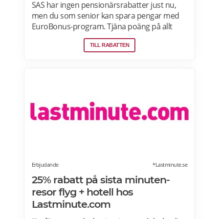
SAS har ingen pensionärsrabatter just nu,
men du som senior kan spara pengar med
EuroBonus-program. Tjäna poäng på allt
från flygningar till snabbmat och spendera
TILL RABATTEN
dem på nästa resa, uppgraderingar och
mycket mer. En bonusresa är en flygning till
ett fast poängpris som du kan betala för
med EuroBonus-poäng.Läs mer om
pensionärsrabatter och EuroBonus på SAS
här.
Erbjudande
*Lastminute.se
25% rabatt på sista minuten-
resor flyg + hotell hos
Lastminute.com