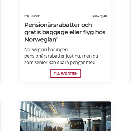
Erbjudande
Norwegian
Pensionärsrabatter och
gratis baggage eller flyg hos
Norwegian!
Norwegian har ingen
pensionärsrabatter just nu, men du
som senior kan spara pengar med
Norwegian Reward- lojalitetsprogram.
TILL RABATTEN
Tjäna Spenn och använd dem för att få
ännu billigare eller helt gratis flygresor.
Få förmåner som gratis bagage och
Fast Track. Läs mer om
pensionärsrabatter och Norwegian
Reward här.