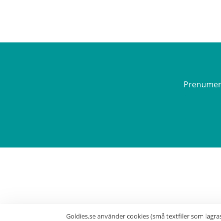
Prenumerer
Goldies.se använder cookies (små textfiler som lagra