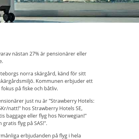
varav nästan 27% är pensionärer eller
e.
eborgs norra skärgård, känd för sitt
 skärgårdsmiljö. Kommunen erbjuder ett
fokus på fiske och båtliv.
nsionärer just nu är "Strawberry Hotels:
55Kr/natt!" hos Strawberry Hotels SE,
is baggage eller flyg hos Norwegian!"
gratis flyg på SAS!".
rmånliga erbjudanden på flyg i hela