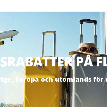
SRABATTER PÅ F
erige, Europa och utomlands för 