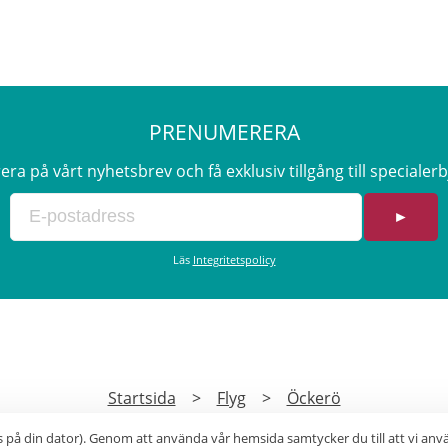
PRENUMERERA
a på vårt nyhetsbrev och få exklusiv tillgång till speciale
►
Läs
Integritetspolicy
Startsida
>
Flyg
>
Öckerö
s på din dator). Genom att använda vår hemsida samtycker du till att vi an