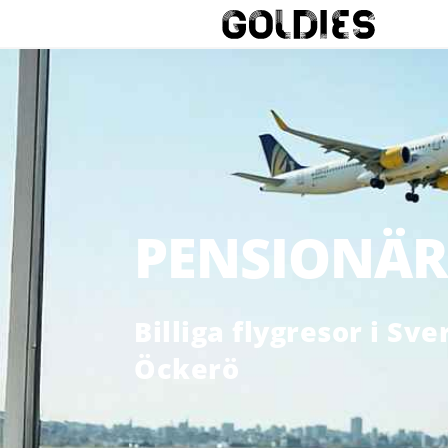
PENSIONÄR
Billiga flygresor i Sv
Öckerö