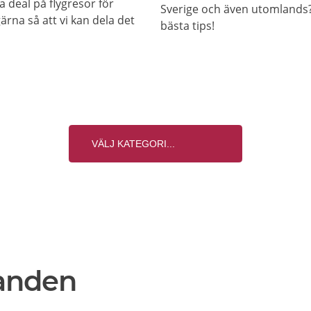
a deal på flygresor för
Sverige och även utomlands? 
ärna så att vi kan dela det
bästa tips!
anden