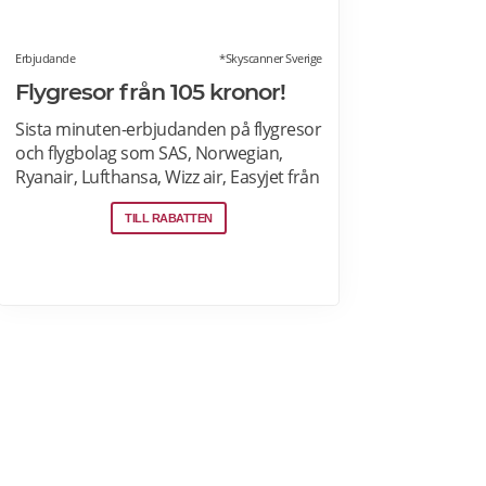
Erbjudande
*Skyscanner Sverige
Flygresor från 105 kronor!
Sista minuten-erbjudanden på flygresor
och flygbolag som SAS, Norwegian,
Ryanair, Lufthansa, Wizz air, Easyjet från
Stockholm Arlanda, Bromma och
TILL RABATTEN
Skavsta flygplatser, Göteborg
Landvetter, Malmö, Köpenhamn
Kastrup. Jämför pris på flygbiljetter! Läs
mer om pensionärsrabatter på
flygresor hos Skyscanner här.