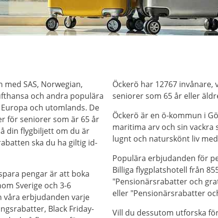
en med SAS, Norwegian,
Öckerö har 12767 invånare, 
 Lufthansa och andra populära
seniorer som 65 år eller äldr
n, Europa och utomlands. De
Öckerö är en ö-kommun i Göt
er för seniorer som är 65 år
maritima arv och sin vackra
på din flygbiljett om du är
lugnt och naturskönt liv med 
abatten ska du ha giltig id-
Populära erbjudanden för pe
Billiga flygplatshotell från 8
 spara pengar är att boka
"Pensionärsrabatter och grat
nom Sverige och 3-6
eller "Pensionärsrabatter och 
in våra erbjudanden varje
ngsrabatter, Black Friday-
Vill du dessutom utforska fö