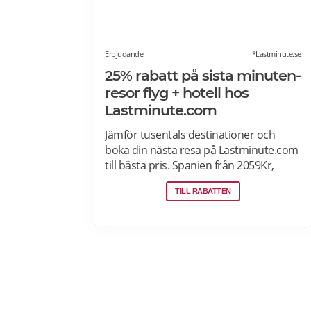
Erbjudande
*Lastminute.se
25% rabatt på sista minuten-
resor flyg + hotell hos
Lastminute.com
Jämför tusentals destinationer och
boka din nästa resa på Lastminute.com
till bästa pris. Spanien från 2059Kr,
Letar du efter sol och hav? Boka flyg +
TILL RABATTEN
hotell på Lastminute.com och koppla av
i sanden. Läs mer om aktuella
pensionärsrabatter och erbjudanden
på Lastminute.com här.