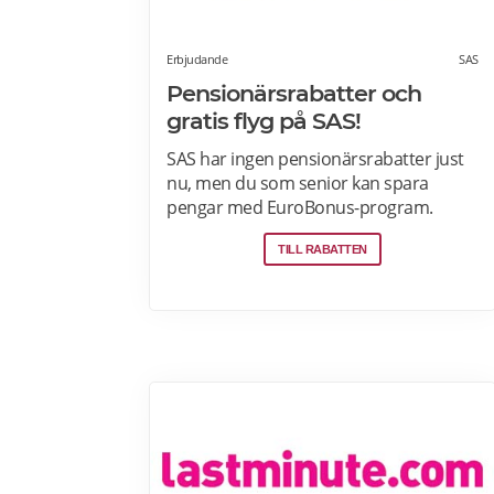
Erbjudande
SAS
Pensionärsrabatter och
gratis flyg på SAS!
SAS har ingen pensionärsrabatter just
nu, men du som senior kan spara
pengar med EuroBonus-program.
Tjäna poäng på allt från flygningar till
TILL RABATTEN
snabbmat och spendera dem på nästa
resa, uppgraderingar och mycket mer.
En bonusresa är en flygning till ett fast
poängpris som du kan betala för med
EuroBonus-poäng.Läs mer om
pensionärsrabatter och EuroBonus på
SAS här.