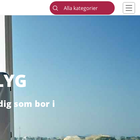
Alla kategorier
LYG
dig som bor i