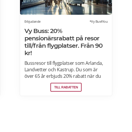
Erbjudande
*Vy Bus4You
Vy Buss: 20%
pensionärsrabatt på resor
till/från flygplatser. Från 90
kr!
Bussresor till flygplatser som Arlanda,
Landvetter och Kastrup. Du som är
över 65 år erbjuds 20% rabatt när du
reser med Vy Bus4You och Vy express.
TILL RABATTEN
Välj kategori senior i samband med
biljettbokning och biljetten blir
automatiskt rabatterad. Rabatten är
baserat på priset för vuxenbiljetter. Vid
köp av rabatterad resa ska ålder kunna
styrkas med giltig legitimation. Läs mer
om pensionärsrabatter hos VY här.