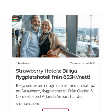
Erbjudande
*Strawberry Hotels SE
Strawberry Hotels: Billiga
flygplatshotell från 855Kr/natt!
Börja semestern i lugn och ro med en natt på
ett Strawberry flygplatshotell. Från Clarion &
Comfort Hotel Arlanda Airport har du
gångavstånd till terminalerna, och från
Gäller: 14/04 - 30/08
Quality Hotel Arlanda XPO går gratis