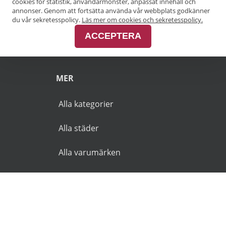
cookies för statistik, användarmönster, anpassat innehåll och
annonser. Genom att fortsätta använda vår webbplats godkänner
Pensionärsrabatt Malmö
du vår sekretesspolicy.
Läs mer om cookies och sekretesspolicy.
ACCEPTERA
Pensionärsrabatt Skåne
MER
Alla kategorier
Alla städer
Alla varumärken
© 2026 Goldies.se. Alla rättigheter reserverade.
Användarvillkor