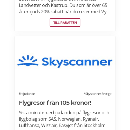
Landvetter och Kastrup. Du som är över 65
år erbjuds 20% rabatt när du reser med Vy
Bus4You och Vy express. Välj kategori senior
TILL RABATTEN
i samband med biljettbokning och biljetten
blir automatiskt rabatterad. Rabatten är
baserat på priset för vuxenbiljetter. Vid köp
av rabatterad resa ska ålder kunna styrkas
med giltig legitimation. Läs mer om
pensionärsrabatter hos VY här.
Erbjudande
*Skyscanner Sverige
Flygresor från 105 kronor!
Sista minuten-erbjudanden på flygresor och
flygbolag som SAS, Norwegian, Ryanair,
Lufthansa, Wizz air, Easyjet från Stockholm