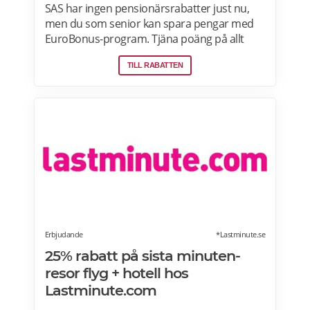
SAS har ingen pensionärsrabatter just nu,
men du som senior kan spara pengar med
EuroBonus-program. Tjäna poäng på allt
från flygningar till snabbmat och spendera
TILL RABATTEN
dem på nästa resa, uppgraderingar och
mycket mer. En bonusresa är en flygning till
ett fast poängpris som du kan betala för
med EuroBonus-poäng.Läs mer om
pensionärsrabatter och EuroBonus på SAS
här.
Erbjudande
*Lastminute.se
25% rabatt på sista minuten-
resor flyg + hotell hos
Lastminute.com