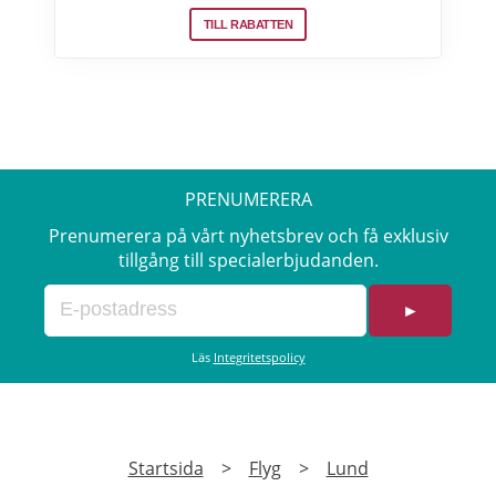
Arlanda, Bromma och Skavsta flygplatser,
TILL RABATTEN
Göteborg Landvetter, Malmö, Köpenhamn
Kastrup. Jämför pris på flygbiljetter! Läs mer
om pensionärsrabatter på flygresor hos
Skyscanner här.
PRENUMERERA
Prenumerera på vårt nyhetsbrev och få exklusiv
tillgång till specialerbjudanden.
►
Läs
Integritetspolicy
Startsida
>
Flyg
>
Lund