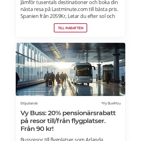
Jämför tusentals destinationer och boka din
nästa resa på Lastminute.com till bästa pris.
Spanien från 2059Kr, Letar du efter sol och
hav? Boka flyg + hotell på Lastminute.com
TILL RABATTEN
och koppla av i sanden. Läs mer om aktuella
pensionärsrabatter och erbjudanden på
Lastminute.com här.
Erbjudande
*Vy Bus4You
Vy Buss: 20% pensionärsrabatt
på resor till/från flygplatser.
Från 90 kr!
Bussresor till flygplatser som Arlanda,