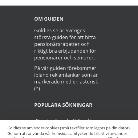
OM GUIDEN
Goldies.se är Sveriges
största guiden för att hitta
pensionärsrabatter och
riktigt bra erbjudanden för
pensionärer och seniorer.
På vår guiden förekommer
ibland reklamlänkar som är
markerade med en asterisk
(*).
POPULÄRA SÖKNINGAR
Pensionärsrabatt Stockholm
Goldies.se använder cookies (små textfiler som lagras på din dator).
Genom att använda vår hemsida samtycker du till att vi använder
Pensionärsrabatt Göteborg