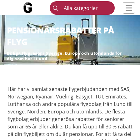
Alla kategorier
PENSIONÄRSRABATTER PÅ
FLYG
Billiga flygresor i Sverige, Europa och utomlands för
dig som bor i Lund
Här har vi samlat senaste flygerbjudanden med SAS,
Norwegian, Ryanair, Vueling, Easyjet, TUI, Emirates,
Lufthansa och andra populära flygbolag från Lund till
Sverige, Norden, Europa och utomlands. De flesta
flygbolag erbjuder generösa rabatter för seniorer
som är 65 år eller äldre. Du kan få upp till 30 % rabatt
på din flygbiljett om du är pensionär. För att få ta del