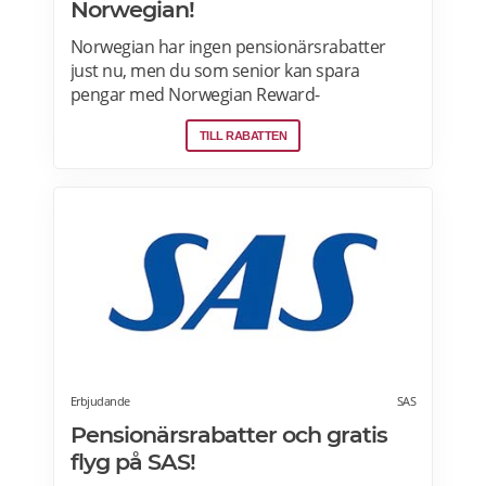
Norwegian!
Norwegian har ingen pensionärsrabatter
just nu, men du som senior kan spara
pengar med Norwegian Reward-
lojalitetsprogram. Tjäna Spenn och använd
TILL RABATTEN
dem för att få ännu billigare eller helt gratis
flygresor. Få förmåner som gratis bagage
och Fast Track. Läs mer om
pensionärsrabatter och Norwegian Reward
här.
Erbjudande
SAS
Pensionärsrabatter och gratis
flyg på SAS!