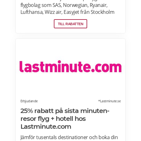
flygbolag som SAS, Norwegian, Ryanair,
Lufthansa, Wizz air, Easyjet från Stockholm
Arlanda, Bromma och Skavsta flygplatser,
TILL RABATTEN
Göteborg Landvetter, Malmö, Köpenhamn
Kastrup. Jämför pris på flygbiljetter! Läs mer
om pensionärsrabatter på flygresor hos
Skyscanner här.
Erbjudande
*Lastminute.se
25% rabatt på sista minuten-
resor flyg + hotell hos
Lastminute.com
Jämför tusentals destinationer och boka din