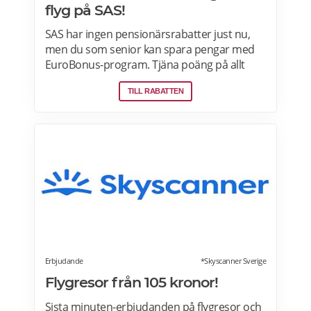
flyg på SAS!
SAS har ingen pensionärsrabatter just nu,
men du som senior kan spara pengar med
EuroBonus-program. Tjäna poäng på allt
från flygningar till snabbmat och spendera
TILL RABATTEN
dem på nästa resa, uppgraderingar och
mycket mer. En bonusresa är en flygning till
ett fast poängpris som du kan betala för
med EuroBonus-poäng.Läs mer om
pensionärsrabatter och EuroBonus på SAS
här.
Erbjudande
*Skyscanner Sverige
Flygresor från 105 kronor!
Sista minuten-erbjudanden på flygresor och