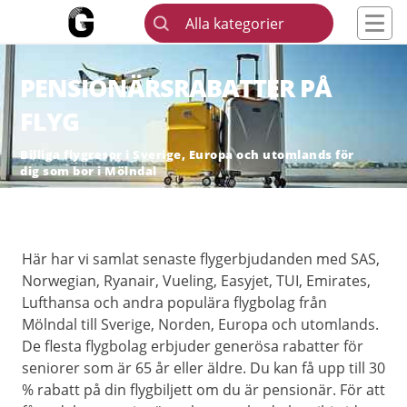
Alla kategorier
PENSIONÄRSRABATTER PÅ
FLYG
Billiga flygresor i Sverige, Europa och utomlands för
dig som bor i Mölndal
Här har vi samlat senaste flygerbjudanden med SAS,
Norwegian, Ryanair, Vueling, Easyjet, TUI, Emirates,
Lufthansa och andra populära flygbolag från
Mölndal till Sverige, Norden, Europa och utomlands.
De flesta flygbolag erbjuder generösa rabatter för
seniorer som är 65 år eller äldre. Du kan få upp till 30
% rabatt på din flygbiljett om du är pensionär. För att