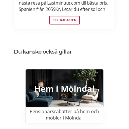
nästa resa på Lastminute.com till bästa pris.
Spanien från 2059Kr, Letar du efter sol och
hav? Boka flyg + hotell på Lastminute.com
TILL RABATTEN
och koppla av i sanden. Läs mer om aktuella
pensionärsrabatter och erbjudanden på
Lastminute.com här.
Du kanske också gillar
Hem i Mölndal
Pensionärsrabatter på hem och
möbler i Mölndal