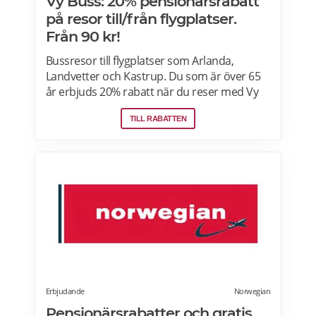
Vy Buss: 20% pensionärsrabatt
på resor till/från flygplatser.
Från 90 kr!
Bussresor till flygplatser som Arlanda,
Landvetter och Kastrup. Du som är över 65
år erbjuds 20% rabatt när du reser med Vy
Bus4You och Vy express. Välj kategori senior
TILL RABATTEN
i samband med biljettbokning och biljetten
blir automatiskt rabatterad. Rabatten är
baserat på priset för vuxenbiljetter. Vid köp
av rabatterad resa ska ålder kunna styrkas
med giltig legitimation. Läs mer om
pensionärsrabatter hos VY här.
Erbjudande
Norwegian
Pensionärsrabatter och gratis