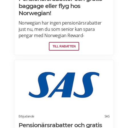
baggage eller flyg hos
Norwegian!
Norwegian har ingen pensionärsrabatter
just nu, men du som senior kan spara
pengar med Norwegian Reward-
lojalitetsprogram. Tjäna Spenn och använd
TILL RABATTEN
dem för att få ännu billigare eller helt gratis
flygresor. Få förmåner som gratis bagage
och Fast Track. Läs mer om
pensionärsrabatter och Norwegian Reward
här.
Erbjudande
SAS
Pensionärsrabatter och gratis