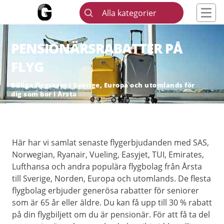
Alla kategorier
PENSIONÄRSRABATTER PÅ
FLYG
Billiga flygresor i Sverige, Europa och utomlands för
dig som bor i Årsta
Här har vi samlat senaste flygerbjudanden med SAS,
Norwegian, Ryanair, Vueling, Easyjet, TUI, Emirates,
Lufthansa och andra populära flygbolag från Årsta
till Sverige, Norden, Europa och utomlands. De flesta
flygbolag erbjuder generösa rabatter för seniorer
som är 65 år eller äldre. Du kan få upp till 30 % rabatt
på din flygbiljett om du är pensionär. För att få ta del