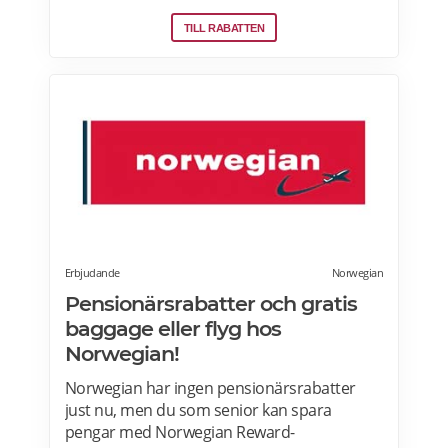
från flygningar till snabbmat och spendera
TILL RABATTEN
dem på nästa resa, uppgraderingar och
mycket mer. En bonusresa är en flygning till
ett fast poängpris som du kan betala för
med EuroBonus-poäng.Läs mer om
pensionärsrabatter och EuroBonus på SAS
här.
Erbjudande
Norwegian
Pensionärsrabatter och gratis
baggage eller flyg hos
Norwegian!
Norwegian har ingen pensionärsrabatter
just nu, men du som senior kan spara
pengar med Norwegian Reward-