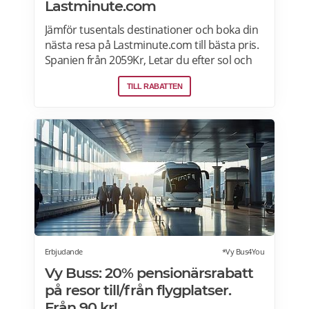
Lastminute.com
Jämför tusentals destinationer och boka din
nästa resa på Lastminute.com till bästa pris.
Spanien från 2059Kr, Letar du efter sol och
hav? Boka flyg + hotell på Lastminute.com
TILL RABATTEN
och koppla av i sanden. Läs mer om aktuella
pensionärsrabatter och erbjudanden på
Lastminute.com här.
Erbjudande
*Vy Bus4You
Vy Buss: 20% pensionärsrabatt
på resor till/från flygplatser.
Från 90 kr!