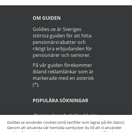
OM GUIDEN
Goldies.se är Sveriges
största guiden för att hitta
pensionärsrabatter och
riktigt bra erbjudanden för
pensionärer och seniorer.
På vår guiden förekommer
ibland reklamlänkar som är
markerade med en asterisk
(*).
POPULÄRA SÖKNINGAR
Pensionärsrabatt Stockholm
Goldies.se använder cookies (små textfiler som lagras på din dator).
Genom att använda vår hemsida samtycker du till att vi använder
Pensionärsrabatt Göteborg