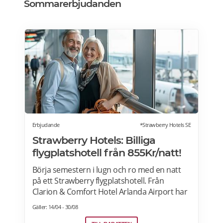
Sommarerbjudanden
Erbjudande
*Strawberry Hotels SE
Strawberry Hotels: Billiga
flygplatshotell från 855Kr/natt!
Börja semestern i lugn och ro med en natt
på ett Strawberry flygplatshotell. Från
Clarion & Comfort Hotel Arlanda Airport har
du gångavstånd till terminalerna, och från
Gäller: 14/04 - 30/08
Quality Hotel Arlanda XPO går gratis