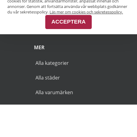
cookies för statistik, användarmönster, anpassat innehåll och
annonser. Genom att fortsätta använda vår webbplats godkänner
Pensionärsrabatt Malmö
du vår sekretesspolicy.
Läs mer om cookies och sekretesspolicy.
ACCEPTERA
Pensionärsrabatt Skåne
MER
Alla kategorier
Alla städer
Alla varumärken
© 2026 Goldies.se. Alla rättigheter reserverade.
Användarvillkor