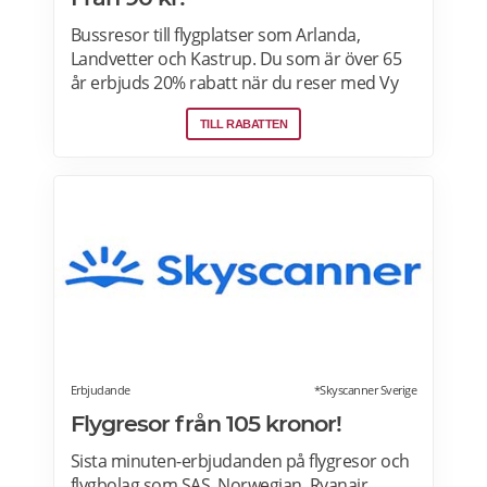
Bussresor till flygplatser som Arlanda,
Landvetter och Kastrup. Du som är över 65
år erbjuds 20% rabatt när du reser med Vy
Bus4You och Vy express. Välj kategori senior
TILL RABATTEN
i samband med biljettbokning och biljetten
blir automatiskt rabatterad. Rabatten är
baserat på priset för vuxenbiljetter. Vid köp
av rabatterad resa ska ålder kunna styrkas
med giltig legitimation. Läs mer om
pensionärsrabatter hos VY här.
Erbjudande
*Skyscanner Sverige
Flygresor från 105 kronor!
Sista minuten-erbjudanden på flygresor och
flygbolag som SAS, Norwegian, Ryanair,