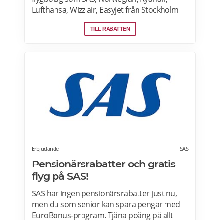
Lufthansa, Wizz air, Easyjet från Stockholm
Arlanda, Bromma och Skavsta flygplatser,
TILL RABATTEN
Göteborg Landvetter, Malmö, Köpenhamn
Kastrup. Jämför pris på flygbiljetter! Läs mer
om pensionärsrabatter på flygresor hos
Skyscanner här.
Erbjudande
SAS
Pensionärsrabatter och gratis
flyg på SAS!
SAS har ingen pensionärsrabatter just nu,
men du som senior kan spara pengar med
EuroBonus-program. Tjäna poäng på allt