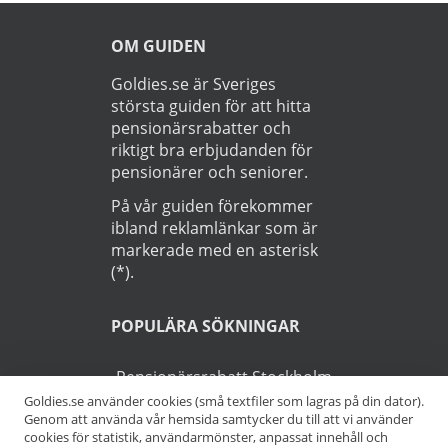
OM GUIDEN
Goldies.se är Sveriges
största guiden för att hitta
pensionärsrabatter och
riktigt bra erbjudanden för
pensionärer och seniorer.
På vår guiden förekommer
ibland reklamlänkar som är
markerade med en asterisk
(*).
POPULÄRA SÖKNINGAR
Pensionärsrabatt Stockholm
Goldies.se använder cookies (små textfiler som lagras på din dator).
Genom att använda vår hemsida samtycker du till att vi använder
Pensionärsrabatt Göteborg
cookies för statistik, användarmönster, anpassat innehåll och