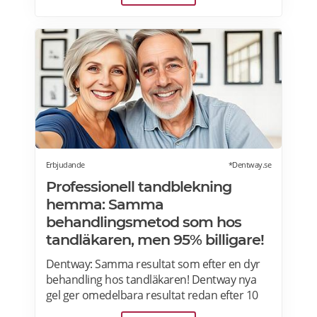
tandläkarna använder! Formulan är
peroxidfri och löser problem med ilningar
och sårigt tandkött som traditionella
blekmedel innehållande karbamidperoxid
och väteperoxid kan ge. Prenumerera på
Dentaworks nyhetsbrev och få 50 kr rabatt
(gäller beställningar över 300 kr).
Rabattkoden skickas direkt till din e-post.
Erbjudande
*Dentway.se
Professionell tandblekning
hemma: Samma
behandlingsmetod som hos
tandläkaren, men 95% billigare!
Dentway: Samma resultat som efter en dyr
behandling hos tandläkaren! Dentway nya
gel ger omedelbara resultat redan efter 10
minuter och verkar helt utan ilningar eller