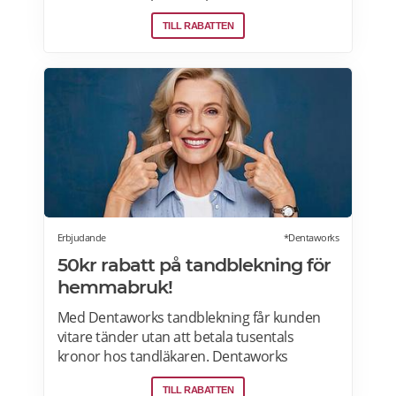
samma fabriker som stora internationella
TILL RABATTEN
beauty brands. Fri frakt över 299:- Läs mer
om erbjudanden hos Makeup Mekka här>>
Erbjudande
*Dentaworks
50kr rabatt på tandblekning för
hemmabruk!
Med Dentaworks tandblekning får kunden
vitare tänder utan att betala tusentals
kronor hos tandläkaren. Dentaworks
erbjuder exklusiva produkter för vitare
TILL RABATTEN
tänder. Det är samma blekmetod som