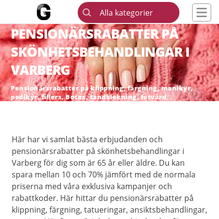
Alla kategorier
PENSIONÄRSRABATTER PÅ
SKÖNHETSBEHANDLINGAR I
VARBERG
Pensionärsrabatter på klippning, färgning, manikyr,
pedikyr, fillers, Botox, tandblekning, fotvård,
skönhetsingrepp och hårborttagning
Här har vi samlat bästa erbjudanden och
pensionärsrabatter på skönhetsbehandlingar i
Varberg för dig som är 65 år eller äldre. Du kan
spara mellan 10 och 70% jämfört med de normala
priserna med våra exklusiva kampanjer och
rabattkoder. Här hittar du pensionärsrabatter på
klippning, färgning, tatueringar, ansiktsbehandlingar,