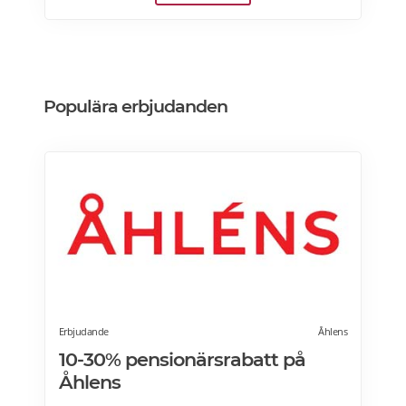
lindra muskeltrötthet och minimera stress.
Med smart teknik, stilren design och många
komfortfunktioner erbjuder den en
massageupplevelse i toppklass och kostar
från 8796Kr. Läs mer om massagestolar på
Populära erbjudanden
SweHealth.se>>>
Erbjudande
Åhlens
10-30% pensionärsrabatt på
Åhlens