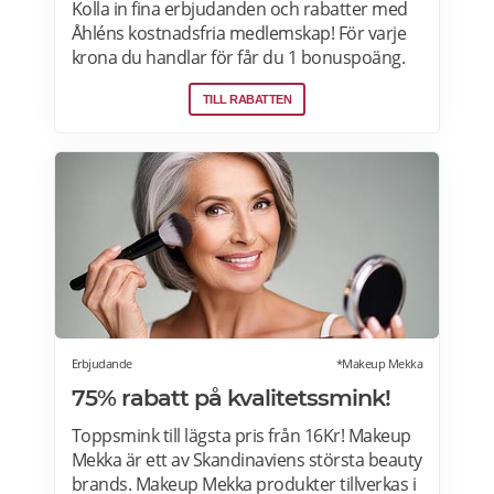
Kolla in fina erbjudanden och rabatter med
Åhléns kostnadsfria medlemskap! För varje
krona du handlar för får du 1 bonuspoäng.
Och för varje 1250 poäng, får du 25 kronor i
TILL RABATTEN
bonus. 10-30% välkomsterbjudande:
Rabattkoden skrivs in i kassan och ger dig 10-
30% rabatt på ditt första köp som medlem.
Läs mer om pensionärsrabatter på Åhléns
här.
Erbjudande
*Makeup Mekka
75% rabatt på kvalitetssmink!
Toppsmink till lägsta pris från 16Kr! Makeup
Mekka är ett av Skandinaviens största beauty
brands. Makeup Mekka produkter tillverkas i