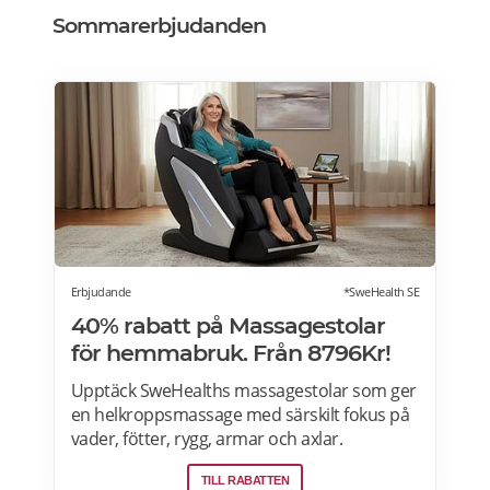
Sommarerbjudanden
Erbjudande
*SweHealth SE
40% rabatt på Massagestolar
för hemmabruk. Från 8796Kr!
Upptäck SweHealths massagestolar som ger
en helkroppsmassage med särskilt fokus på
vader, fötter, rygg, armar och axlar.
Fördelarna med att använda en massagestol
TILL RABATTEN
inkluderar: förbättra blodcirkulationen,