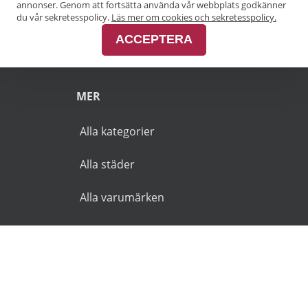
annonser. Genom att fortsätta använda vår webbplats godkänner
Pensionärsrabatt Malmö
du vår sekretesspolicy.
Läs mer om cookies och sekretesspolicy.
ACCEPTERA
Pensionärsrabatt Skåne
MER
Alla kategorier
Alla städer
Alla varumärken
© 2026 Goldies.se. Alla rättigheter reserverade.
Användarvillkor