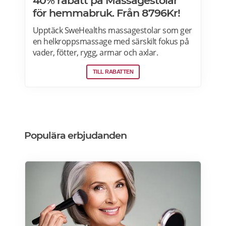
40% rabatt på Massagestolar
för hemmabruk. Från 8796Kr!
Upptäck SweHealths massagestolar som ger
en helkroppsmassage med särskilt fokus på
vader, fötter, rygg, armar och axlar.
Fördelarna med att använda en massagestol
TILL RABATTEN
inkluderar: förbättra blodcirkulationen,
lindra muskeltrötthet och minimera stress.
Med smart teknik, stilren design och många
komfortfunktioner erbjuder den en
massageupplevelse i toppklass och kostar
från 8796Kr. Läs mer om massagestolar på
Populära erbjudanden
SweHealth.se>>>