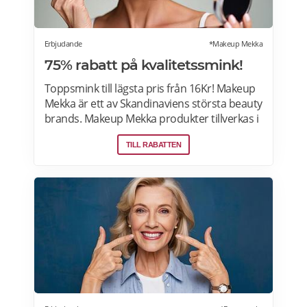
Erbjudande
*Makeup Mekka
75% rabatt på kvalitetssmink!
Toppsmink till lägsta pris från 16Kr! Makeup
Mekka är ett av Skandinaviens största beauty
brands. Makeup Mekka produkter tillverkas i
samma fabriker som stora internationella
TILL RABATTEN
beauty brands. Fri frakt över 299:- Läs mer
om erbjudanden hos Makeup Mekka här>>