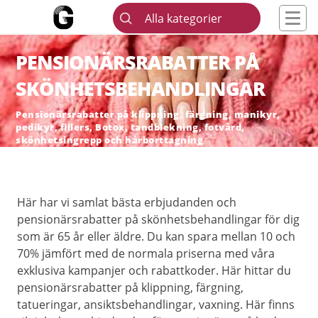
Alla kategorier
PENSIONÄRSRABATTER PÅ
SKÖNHETSBEHANDLINGAR
Pensionärsrabatter på klippning, färgning, manikyr,
pedikyr, fillers, Botox, tandblekning, fotvård,
skönhetsingrepp och hårborttagning
Här har vi samlat bästa erbjudanden och
pensionärsrabatter på skönhetsbehandlingar för dig
som är 65 år eller äldre. Du kan spara mellan 10 och
70% jämfört med de normala priserna med våra
exklusiva kampanjer och rabattkoder. Här hittar du
pensionärsrabatter på klippning, färgning,
tatueringar, ansiktsbehandlingar, vaxning. Här finns