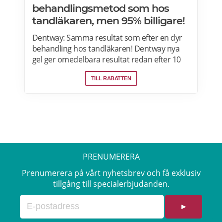
behandlingsmetod som hos
tandläkaren, men 95% billigare!
Dentway: Samma resultat som efter en dyr
behandling hos tandläkaren! Dentway nya
gel ger omedelbara resultat redan efter 10
minuter och verkar helt utan ilningar eller
TILL RABATTEN
irritation i tänderna. Den stärker även
tänderna och ger ett långvarigt skydd.
Passar dig som har normalt till känsligt
tandkött eller tunn emalj eftersom
sammansättningen är helt PH-neutral vilket
gör att den inte skadar dina tänder eller
tandkött. Samma behandlingsmetod som
PRENUMERERA
hos tandläkaren, men 70-95 % billigare. Läs
mer om Dentway Starter Kit här.
Prenumerera på vårt nyhetsbrev och få exklusiv
tillgång till specialerbjudanden.
►