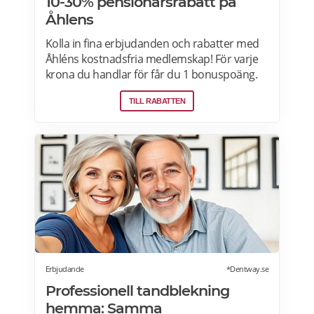
10-30% pensionärsrabatt på
Åhlens
Kolla in fina erbjudanden och rabatter med
Åhléns kostnadsfria medlemskap! För varje
krona du handlar för får du 1 bonuspoäng.
Och för varje 1250 poäng, får du 25 kronor i
TILL RABATTEN
bonus. 10-30% välkomsterbjudande:
Rabattkoden skrivs in i kassan och ger dig 10-
30% rabatt på ditt första köp som medlem.
Läs mer om pensionärsrabatter på Åhléns
här.
Erbjudande
*Dentway.se
Professionell tandblekning
hemma: Samma