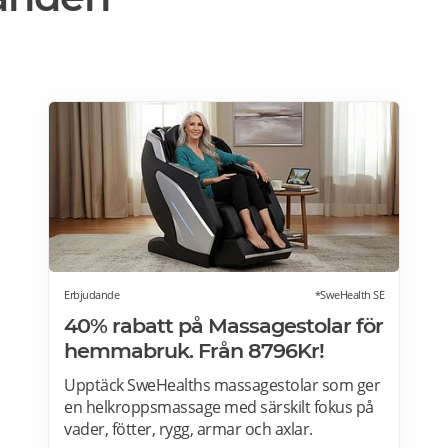
Erbjudande
*SweHealth SE
40% rabatt på Massagestolar för
hemmabruk. Från 8796Kr!
Upptäck SweHealths massagestolar som ger
en helkroppsmassage med särskilt fokus på
vader, fötter, rygg, armar och axlar.