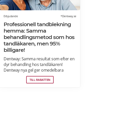
Erbjudande
*Dentway.se
Professionell tandblekning
hemma: Samma
behandlingsmetod som hos
tandläkaren, men 95%
billigare!
Dentway: Samma resultat som efter en
dyr behandling hos tandläkaren!
Dentway nya gel ger omedelbara
resultat redan efter 10 minuter och
TILL RABATTEN
verkar helt utan ilningar eller irritation i
tänderna. Den stärker även tänderna
och ger ett långvarigt skydd. Passar dig
som har normalt till känsligt tandkött
eller tunn emalj eftersom
sammansättningen är helt PH-neutral