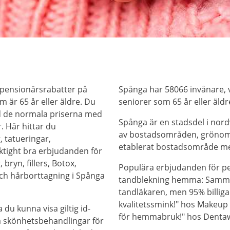
 pensionärsrabatter på
Spånga har 58066 invånare, v
 är 65 år eller äldre. Du
seniorer som 65 år eller äldr
d de normala priserna med
Spånga är en stadsdel i nord
. Här hittar du
av bostadsområden, grönomr
, tatueringar,
etablerat bostadsområde m
iktight bra erbjudanden för
bryn, fillers, Botox,
Populära erbjudanden för pen
och hårborttagning i Spånga
tandblekning hemma: Samm
tandläkaren, men 95% billiga
kvalitetssmink!" hos Makeup 
 du kunna visa giltig id-
för hemmabruk!" hos Denta
på skönhetsbehandlingar för