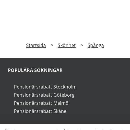
PRENUMERERA
a på vårt nyhetsbrev och få exklusiv tillgång till speciale
►
Läs
Integritetspolicy
Startsida
>
Skönhet
>
Spånga