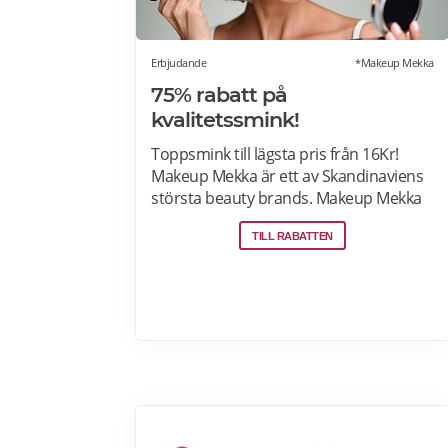
Erbjudande
*Makeup Mekka
75% rabatt på
kvalitetssmink!
Toppsmink till lägsta pris från 16Kr!
Makeup Mekka är ett av Skandinaviens
största beauty brands. Makeup Mekka
produkter tillverkas i samma fabriker
TILL RABATTEN
som stora internationella beauty
brands. Fri frakt över 299:- Läs mer om
erbjudanden hos Makeup Mekka här>>