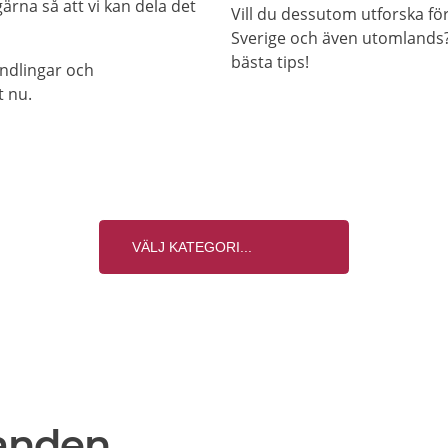
ärna så att vi kan dela det
Vill du dessutom utforska f
Sverige och även utomlands? 
bästa tips!
andlingar och
t nu.
anden