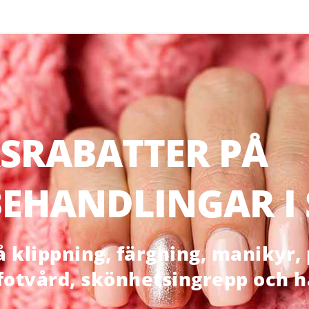
SRABATTER PÅ
EHANDLINGAR I
klippning, färgning, manikyr, p
 fotvård, skönhetsingrepp och 