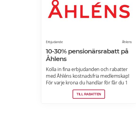
Erbjudande
Åhlens
10-30% pensionärsrabatt på
Åhlens
Kolla in fina erbjudanden och rabatter
med Åhléns kostnadsfria medlemskap!
För varje krona du handlar för får du 1
bonuspoäng. Och för varje 1250 poäng,
TILL RABATTEN
får du 25 kronor i bonus. 10-30%
välkomsterbjudande: Rabattkoden
skrivs in i kassan och ger dig 10-30%
rabatt på ditt första köp som medlem.
Läs mer om pensionärsrabatter på
Åhléns här.