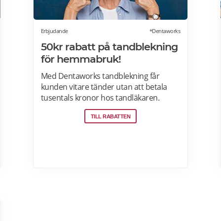
Erbjudande
*Dentaworks
50kr rabatt på tandblekning
för hemmabruk!
Med Dentaworks tandblekning får
kunden vitare tänder utan att betala
tusentals kronor hos tandläkaren.
Dentaworks erbjuder exklusiva
TILL RABATTEN
produkter för vitare tänder. Det är
samma blekmetod som tandläkarna
använder! Formulan är peroxidfri och
löser problem med ilningar och sårigt
tandkött som traditionella blekmedel
innehållande karbamidperoxid och
väteperoxid kan ge. Prenumerera på
Dentaworks nyhetsbrev och få 50 kr
rabatt (gäller beställningar över 300 kr).
Rabattkoden skickas direkt till din e-