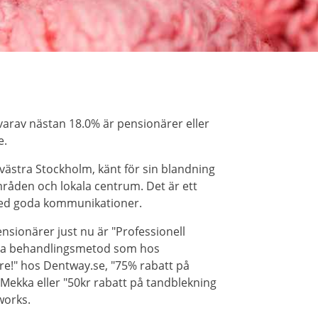
arav nästan 18.0% är pensionärer eller
e.
västra Stockholm, känt för sin blandning
åden och lokala centrum. Det är ett
ed goda kommunikationer.
sionärer just nu är "Professionell
a behandlingsmetod som hos
re!" hos Dentway.se, "75% rabatt på
Mekka eller "50kr rabatt på tandblekning
works.