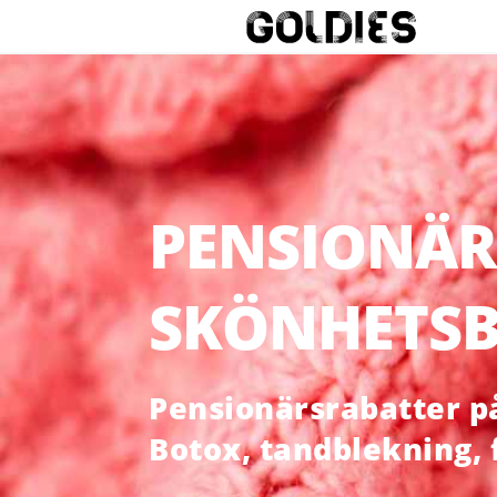
PENSIONÄR
SKÖNHETSB
Pensionärsrabatter på 
Botox, tandblekning,