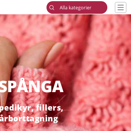
Alla kategorier
 SPÅNGA
edikyr, fillers,
hårborttagning