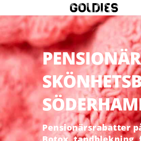
PENSIONÄR
SKÖNHETSB
SÖDERHAM
Pensionärsrabatter på 
Botox, tandblekning,