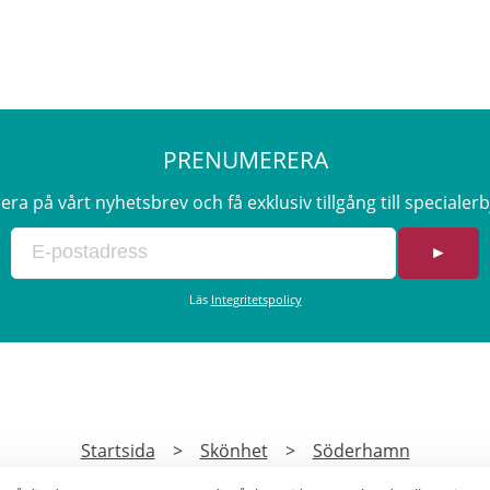
PRENUMERERA
a på vårt nyhetsbrev och få exklusiv tillgång till speciale
►
Läs
Integritetspolicy
Startsida
>
Skönhet
>
Söderhamn