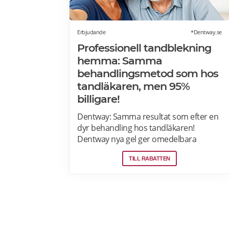
post.
Erbjudande
*Dentway.se
Professionell tandblekning
hemma: Samma
behandlingsmetod som hos
tandläkaren, men 95%
billigare!
Dentway: Samma resultat som efter en
dyr behandling hos tandläkaren!
Dentway nya gel ger omedelbara
resultat redan efter 10 minuter och
TILL RABATTEN
verkar helt utan ilningar eller irritation i
tänderna. Den stärker även tänderna
och ger ett långvarigt skydd. Passar dig
som har normalt till känsligt tandkött
eller tunn emalj eftersom
sammansättningen är helt PH-neutral