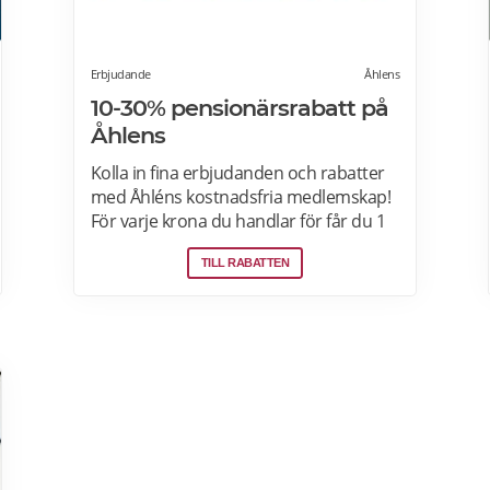
Erbjudande
Åhlens
10-30% pensionärsrabatt på
Åhlens
Kolla in fina erbjudanden och rabatter
med Åhléns kostnadsfria medlemskap!
För varje krona du handlar för får du 1
bonuspoäng. Och för varje 1250 poäng,
TILL RABATTEN
får du 25 kronor i bonus. 10-30%
välkomsterbjudande: Rabattkoden
skrivs in i kassan och ger dig 10-30%
rabatt på ditt första köp som medlem.
Läs mer om pensionärsrabatter på
Åhléns här.