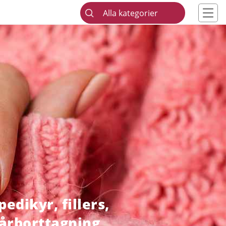
Alla kategorier
edikyr, fillers,
hårborttagning