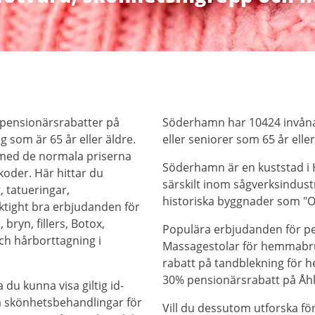
 pensionärsrabatter på
Söderhamn har 10424 invåna
 som är 65 år eller äldre.
eller seniorer som 65 år eller
 med de normala priserna
Söderhamn är en kuststad i Hä
oder. Här hittar du
särskilt inom sågverksindust
, tatueringar,
historiska byggnader som "Oc
iktight bra erbjudanden för
bryn, fillers, Botox,
Populära erbjudanden för pe
ch hårborttagning i
Massagestolar för hemmabruk
rabatt på tandblekning för 
30% pensionärsrabatt på Åhl
 du kunna visa giltig id-
på skönhetsbehandlingar för
Vill du dessutom utforska f