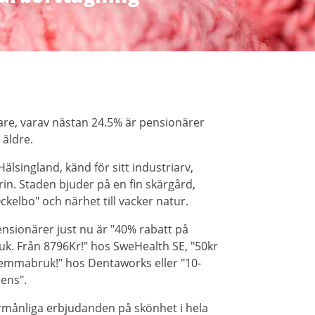
re, varav nästan 24.5% är pensionärer
 äldre.
lsingland, känd för sitt industriarv,
rin. Staden bjuder på en fin skärgård,
kelbo" och närhet till vacker natur.
nsionärer just nu är "40% rabatt på
. Från 8796Kr!" hos SweHealth SE, "50kr
hemmabruk!" hos Dentaworks eller "10-
ens".
örmånliga erbjudanden på skönhet i hela