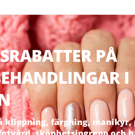
SRABATTER PÅ
EHANDLINGAR I
N
klippning, färgning, manikyr, p
 fotvård, skönhetsingrepp och 