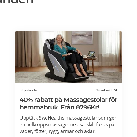
Erbjudande
*SweHealth SE
40% rabatt på Massagestolar för
hemmabruk. Från 8796Kr!
Upptäck SweHealths massagestolar som ger
en helkroppsmassage med särskilt fokus på
vader, fötter, rygg, armar och axlar.