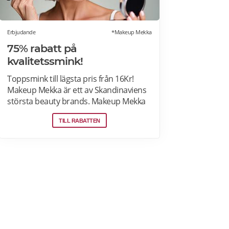
Erbjudande
*Makeup Mekka
75% rabatt på
kvalitetssmink!
Toppsmink till lägsta pris från 16Kr!
Makeup Mekka är ett av Skandinaviens
största beauty brands. Makeup Mekka
produkter tillverkas i samma fabriker
TILL RABATTEN
som stora internationella beauty
brands. Fri frakt över 299:- Läs mer om
erbjudanden hos Makeup Mekka här>>