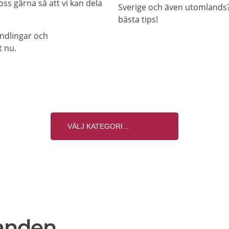
ss gärna så att vi kan dela
Sverige och även utomlands? 
bästa tips!
andlingar och
t nu.
anden