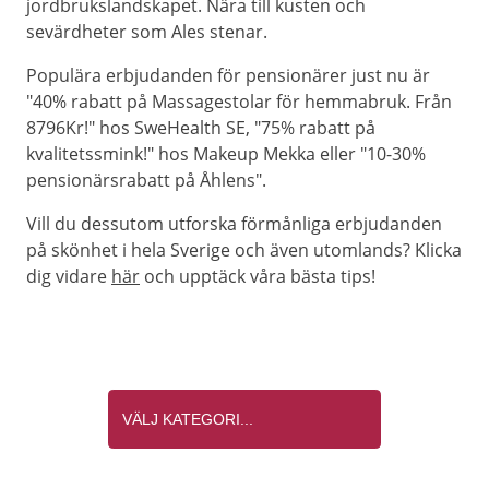
jordbrukslandskapet. Nära till kusten och
sevärdheter som Ales stenar.
Populära erbjudanden för pensionärer just nu är
"40% rabatt på Massagestolar för hemmabruk. Från
8796Kr!" hos SweHealth SE, "75% rabatt på
kvalitetssmink!" hos Makeup Mekka eller "10-30%
pensionärsrabatt på Åhlens".
Vill du dessutom utforska förmånliga erbjudanden
på skönhet i hela Sverige och även utomlands? Klicka
dig vidare
här
och upptäck våra bästa tips!