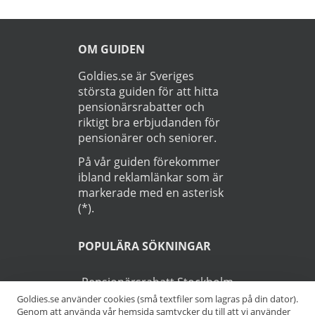
OM GUIDEN
Goldies.se är Sveriges
största guiden för att hitta
pensionärsrabatter och
riktigt bra erbjudanden för
pensionärer och seniorer.
På vår guiden förekommer
ibland reklamlänkar som är
markerade med en asterisk
(*).
POPULÄRA SÖKNINGAR
Pensionärsrabatt Stockholm
Goldies.se använder cookies (små textfiler som lagras på din dator).
Genom att använda vår hemsida samtycker du till att vi använder