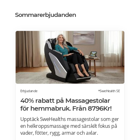
Sommarerbjudanden
Erbjudande
*SweHealth SE
40% rabatt på Massagestolar
för hemmabruk. Från 8796Kr!
Upptäck SweHealths massagestolar som ger
en helkroppsmassage med särskilt fokus på
vader, fötter, rygg, armar och axlar.
Fördelarna med att använda en massagestol