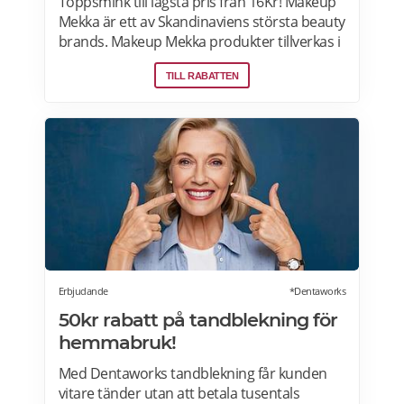
Toppsmink till lägsta pris från 16Kr! Makeup
Mekka är ett av Skandinaviens största beauty
brands. Makeup Mekka produkter tillverkas i
samma fabriker som stora internationella
TILL RABATTEN
beauty brands. Fri frakt över 299:- Läs mer
om erbjudanden hos Makeup Mekka här>>
Erbjudande
*Dentaworks
50kr rabatt på tandblekning för
hemmabruk!
Med Dentaworks tandblekning får kunden
vitare tänder utan att betala tusentals