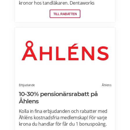
kronor hos tandläkaren. Dentaworks
erbjuder exklusiva produkter för vitare
TILL RABATTEN
tänder. Det är samma blekmetod som
tandläkarna använder! Formulan är
peroxidfri och löser problem med ilningar
och sårigt tandkött som traditionella
blekmedel innehållande karbamidperoxid
och väteperoxid kan ge. Prenumerera på
Dentaworks nyhetsbrev och få 50 kr rabatt
(gäller beställningar över 300 kr).
Rabattkoden skickas direkt till din e-post.
Erbjudande
Åhlens
10-30% pensionärsrabatt på
Åhlens
Kolla in fina erbjudanden och rabatter med
Åhléns kostnadsfria medlemskap! För varje
krona du handlar för får du 1 bonuspoäng.