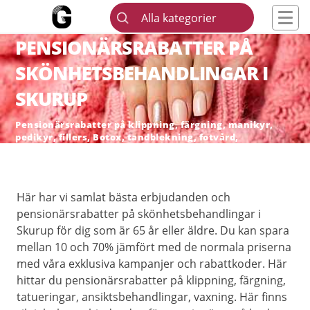
Alla kategorier
PENSIONÄRSRABATTER PÅ
SKÖNHETSBEHANDLINGAR I
SKURUP
Pensionärsrabatter på klippning, färgning, manikyr,
pedikyr, fillers, Botox, tandblekning, fotvård,
skönhetsingrepp och hårborttagning
Här har vi samlat bästa erbjudanden och
pensionärsrabatter på skönhetsbehandlingar i
Skurup för dig som är 65 år eller äldre. Du kan spara
mellan 10 och 70% jämfört med de normala priserna
med våra exklusiva kampanjer och rabattkoder. Här
hittar du pensionärsrabatter på klippning, färgning,
tatueringar, ansiktsbehandlingar, vaxning. Här finns