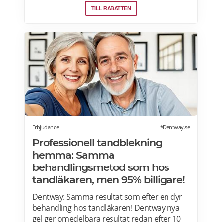
Och för varje 1250 poäng, får du 25 kronor i
TILL RABATTEN
bonus. 10-30% välkomsterbjudande:
Rabattkoden skrivs in i kassan och ger dig 10-
30% rabatt på ditt första köp som medlem.
Läs mer om pensionärsrabatter på Åhléns
här.
Erbjudande
*Dentway.se
Professionell tandblekning
hemma: Samma
behandlingsmetod som hos
tandläkaren, men 95% billigare!
Dentway: Samma resultat som efter en dyr
behandling hos tandläkaren! Dentway nya
gel ger omedelbara resultat redan efter 10