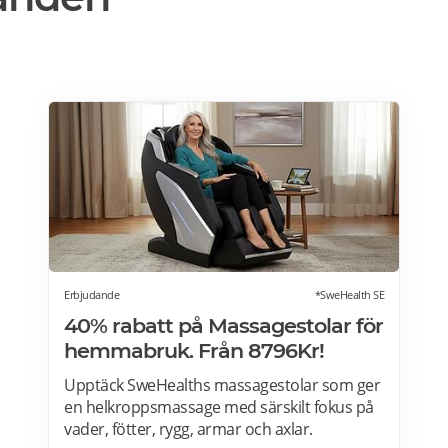
Erbjudande
*SweHealth SE
40% rabatt på Massagestolar för
hemmabruk. Från 8796Kr!
Upptäck SweHealths massagestolar som ger
en helkroppsmassage med särskilt fokus på
vader, fötter, rygg, armar och axlar.