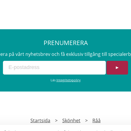
PRENUMERERA
a på vårt nyhetsbrev och få exklusiv tillgång till speciale
►
Läs
Integritetspolicy
Startsida
>
Skönhet
>
Råå