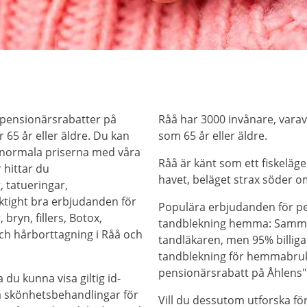
 pensionärsrabatter på
Råå har 3000 invånare, varav
 65 år eller äldre. Du kan
som 65 år eller äldre.
 normala priserna med våra
Råå är känt som ett fiskeläg
 hittar du
havet, beläget strax söder o
, tatueringar,
iktight bra erbjudanden för
Populära erbjudanden för pen
bryn, fillers, Botox,
tandblekning hemma: Samm
ch hårborttagning i Råå och
tandläkaren, men 95% billiga
tandblekning för hemmabruk
pensionärsrabatt på Åhlens"
 du kunna visa giltig id-
på skönhetsbehandlingar för
Vill du dessutom utforska f