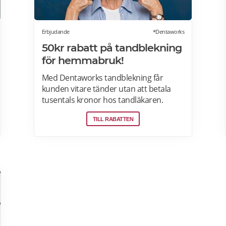
Erbjudande
*Dentaworks
50kr rabatt på tandblekning
för hemmabruk!
Med Dentaworks tandblekning får
kunden vitare tänder utan att betala
tusentals kronor hos tandläkaren.
Dentaworks erbjuder exklusiva
TILL RABATTEN
produkter för vitare tänder. Det är
samma blekmetod som tandläkarna
använder! Formulan är peroxidfri och
löser problem med ilningar och sårigt
tandkött som traditionella blekmedel
innehållande karbamidperoxid och
väteperoxid kan ge. Prenumerera på
Dentaworks nyhetsbrev och få 50 kr
rabatt (gäller beställningar över 300 kr).
Rabattkoden skickas direkt till din e-