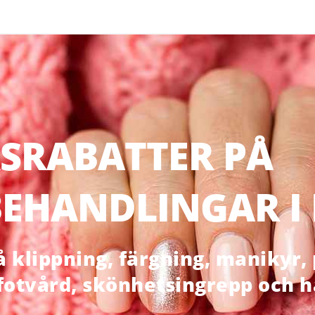
SRABATTER PÅ
EHANDLINGAR I
klippning, färgning, manikyr, p
 fotvård, skönhetsingrepp och 