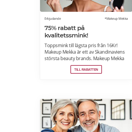
Erbjudande
*Makeup Mekka
75% rabatt på
kvalitetssmink!
Toppsmink till lägsta pris från 16Kr!
Makeup Mekka är ett av Skandinaviens
största beauty brands. Makeup Mekka
produkter tillverkas i samma fabriker
TILL RABATTEN
som stora internationella beauty
brands. Fri frakt över 299:- Läs mer om
erbjudanden hos Makeup Mekka här>>