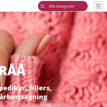
Alla kategorier
 RÅÅ
edikyr, fillers,
hårborttagning