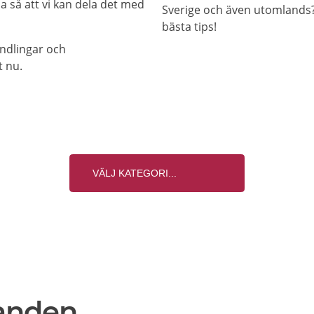
a så att vi kan dela det med
Sverige och även utomlands? 
bästa tips!
andlingar och
t nu.
anden