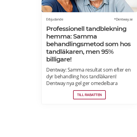
Erbjudande
*Dentway.se
Professionell tandblekning
hemma: Samma
behandlingsmetod som hos
tandläkaren, men 95%
billigare!
Dentway: Samma resultat som efter en
dyr behandling hos tandläkaren!
Dentway nya gel ger omedelbara
resultat redan efter 10 minuter och
TILL RABATTEN
verkar helt utan ilningar eller irritation i
tänderna. Den stärker även tänderna
och ger ett långvarigt skydd. Passar dig
som har normalt till känsligt tandkött
eller tunn emalj eftersom
sammansättningen är helt PH-neutral