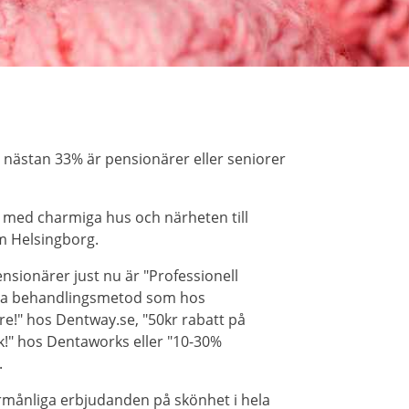
 nästan 33% är pensionärer eller seniorer
e med charmiga hus och närheten till
m Helsingborg.
sionärer just nu är "Professionell
a behandlingsmetod som hos
re!" hos Dentway.se, "50kr rabatt på
!" hos Dentaworks eller "10-30%
.
örmånliga erbjudanden på skönhet i hela