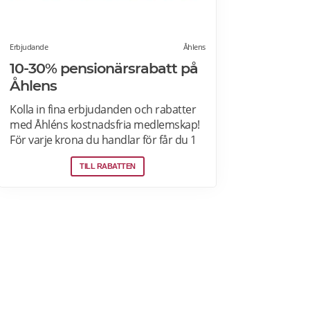
Erbjudande
Åhlens
10-30% pensionärsrabatt på
Åhlens
Kolla in fina erbjudanden och rabatter
med Åhléns kostnadsfria medlemskap!
För varje krona du handlar för får du 1
bonuspoäng. Och för varje 1250 poäng,
TILL RABATTEN
får du 25 kronor i bonus. 10-30%
välkomsterbjudande: Rabattkoden
skrivs in i kassan och ger dig 10-30%
rabatt på ditt första köp som medlem.
Läs mer om pensionärsrabatter på
Åhléns här.