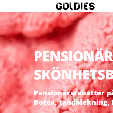
PENSIONÄR
SKÖNHETSB
Pensionärsrabatter på 
Botox, tandblekning,