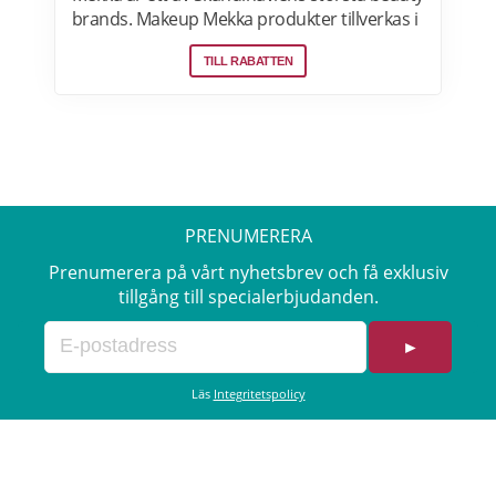
brands. Makeup Mekka produkter tillverkas i
samma fabriker som stora internationella
TILL RABATTEN
beauty brands. Fri frakt över 299:- Läs mer
om erbjudanden hos Makeup Mekka här>>
PRENUMERERA
Prenumerera på vårt nyhetsbrev och få exklusiv
tillgång till specialerbjudanden.
►
Läs
Integritetspolicy