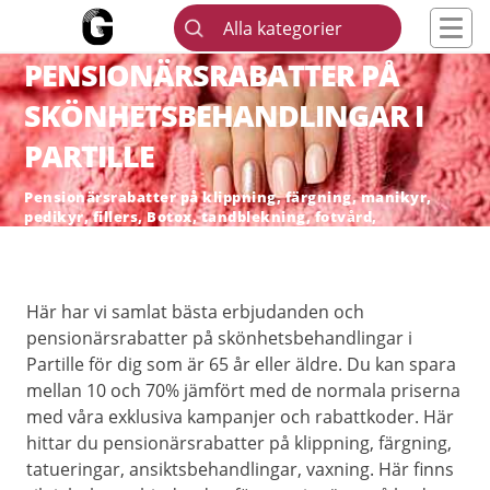
Alla kategorier
PENSIONÄRSRABATTER PÅ
SKÖNHETSBEHANDLINGAR I
PARTILLE
Pensionärsrabatter på klippning, färgning, manikyr,
pedikyr, fillers, Botox, tandblekning, fotvård,
skönhetsingrepp och hårborttagning
Här har vi samlat bästa erbjudanden och
pensionärsrabatter på skönhetsbehandlingar i
Partille för dig som är 65 år eller äldre. Du kan spara
mellan 10 och 70% jämfört med de normala priserna
med våra exklusiva kampanjer och rabattkoder. Här
hittar du pensionärsrabatter på klippning, färgning,
tatueringar, ansiktsbehandlingar, vaxning. Här finns