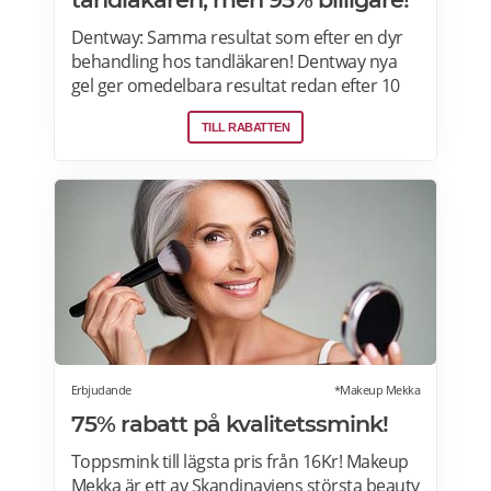
Dentway: Samma resultat som efter en dyr
behandling hos tandläkaren! Dentway nya
gel ger omedelbara resultat redan efter 10
minuter och verkar helt utan ilningar eller
TILL RABATTEN
irritation i tänderna. Den stärker även
tänderna och ger ett långvarigt skydd.
Passar dig som har normalt till känsligt
tandkött eller tunn emalj eftersom
sammansättningen är helt PH-neutral vilket
gör att den inte skadar dina tänder eller
tandkött. Samma behandlingsmetod som
hos tandläkaren, men 70-95 % billigare. Läs
mer om Dentway Starter Kit här.
Erbjudande
*Makeup Mekka
75% rabatt på kvalitetssmink!
Toppsmink till lägsta pris från 16Kr! Makeup
Mekka är ett av Skandinaviens största beauty