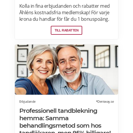
Kolla in fina erbjudanden och rabatter med
Åhléns kostnadsfria medlemskap! För varje
krona du handlar för får du 1 bonuspoäng.
Och för varje 1250 poäng, får du 25 kronor i
TILL RABATTEN
bonus. 10-30% välkomsterbjudande:
Rabattkoden skrivs in i kassan och ger dig 10-
30% rabatt på ditt första köp som medlem.
Läs mer om pensionärsrabatter på Åhléns
här.
Erbjudande
*Dentway.se
Professionell tandblekning
hemma: Samma
behandlingsmetod som hos
tandläkaren, men 95% billigare!