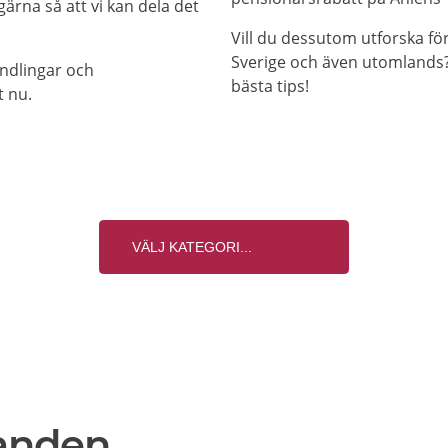
ärna så att vi kan dela det
Vill du dessutom utforska f
Sverige och även utomlands? 
andlingar och
bästa tips!
t nu.
anden