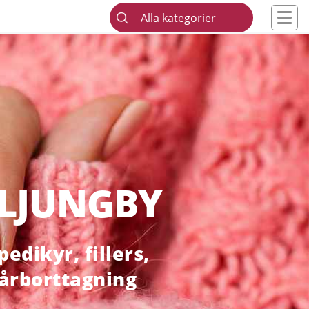
Alla kategorier
 LJUNGBY
edikyr, fillers,
hårborttagning