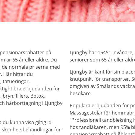
 pensionärsrabatter på
Ljungby har 16451 invånare, 
m är 65 år eller äldre. Du
seniorer som 65 år eller äldr
d de normala priserna med
Ljungby är känt för sin placeri
. Här hittar du
knutpunkt för transporter. St
, tatueringar,
omgiven av Smålands vackra 
iktight bra erbjudanden för
besökare.
bryn, fillers, Botox,
ch hårborttagning i Ljungby
Populära erbjudanden för pe
Massagestolar för hemmabru
"Professionell tandblekni
 du kunna visa giltig id-
hos tandläkaren, men 95% bil
på skönhetsbehandlingar för
pensionärsrabatt på Åhlens"