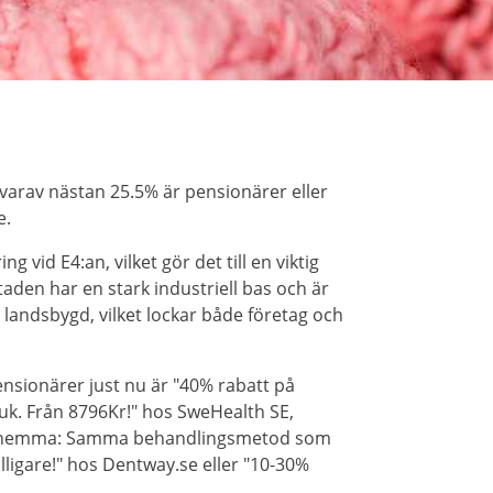
varav nästan 25.5% är pensionärer eller
e.
ng vid E4:an, vilket gör det till en viktig
aden har en stark industriell bas och är
landsbygd, vilket lockar både företag och
nsionärer just nu är "40% rabatt på
k. Från 8796Kr!" hos SweHealth SE,
ng hemma: Samma behandlingsmetod som
ligare!" hos Dentway.se eller "10-30%
.