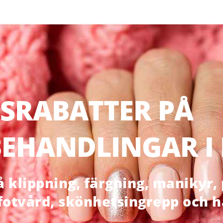
SRABATTER PÅ
EHANDLINGAR I
klippning, färgning, manikyr, p
 fotvård, skönhetsingrepp och 