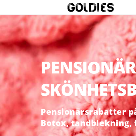
PENSIONÄR
SKÖNHETSB
Pensionärsrabatter på 
Botox, tandblekning,