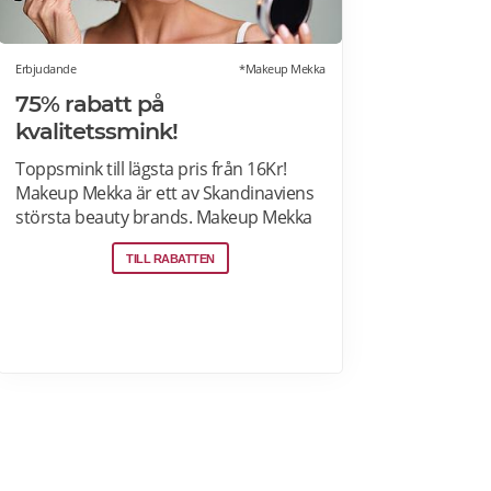
Erbjudande
*Makeup Mekka
75% rabatt på
kvalitetssmink!
Toppsmink till lägsta pris från 16Kr!
Makeup Mekka är ett av Skandinaviens
största beauty brands. Makeup Mekka
produkter tillverkas i samma fabriker
TILL RABATTEN
som stora internationella beauty
brands. Fri frakt över 299:- Läs mer om
erbjudanden hos Makeup Mekka här>>