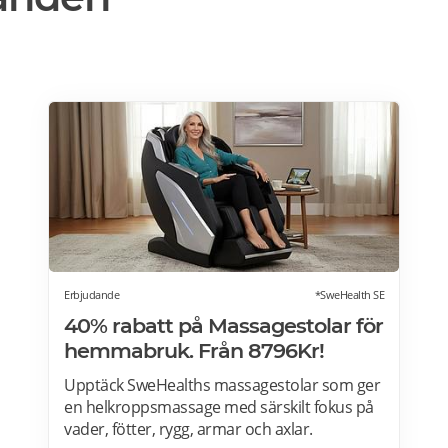
Erbjudande
*SweHealth SE
40% rabatt på Massagestolar för
hemmabruk. Från 8796Kr!
Upptäck SweHealths massagestolar som ger
en helkroppsmassage med särskilt fokus på
vader, fötter, rygg, armar och axlar.