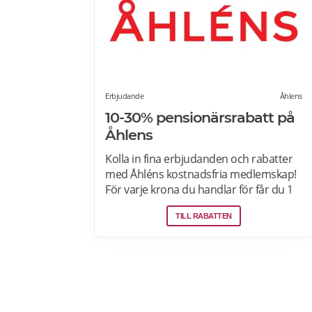
post.
Erbjudande
Åhlens
10-30% pensionärsrabatt på
Åhlens
Kolla in fina erbjudanden och rabatter
med Åhléns kostnadsfria medlemskap!
För varje krona du handlar för får du 1
bonuspoäng. Och för varje 1250 poäng,
TILL RABATTEN
får du 25 kronor i bonus. 10-30%
välkomsterbjudande: Rabattkoden
skrivs in i kassan och ger dig 10-30%
rabatt på ditt första köp som medlem.
Läs mer om pensionärsrabatter på
Åhléns här.