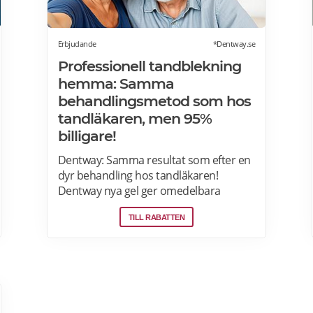
Erbjudande
*Dentway.se
Professionell tandblekning
hemma: Samma
behandlingsmetod som hos
tandläkaren, men 95%
billigare!
Dentway: Samma resultat som efter en
dyr behandling hos tandläkaren!
Dentway nya gel ger omedelbara
resultat redan efter 10 minuter och
TILL RABATTEN
verkar helt utan ilningar eller irritation i
tänderna. Den stärker även tänderna
och ger ett långvarigt skydd. Passar dig
som har normalt till känsligt tandkött
eller tunn emalj eftersom
sammansättningen är helt PH-neutral