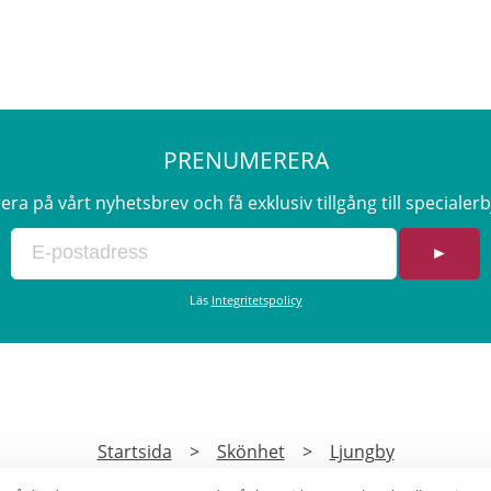
PRENUMERERA
a på vårt nyhetsbrev och få exklusiv tillgång till speciale
►
Läs
Integritetspolicy
Startsida
>
Skönhet
>
Ljungby