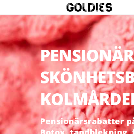
PENSIONÄR
SKÖNHETSB
KOLMÅRDE
Pensionärsrabatter på 
Botox, tandblekning,