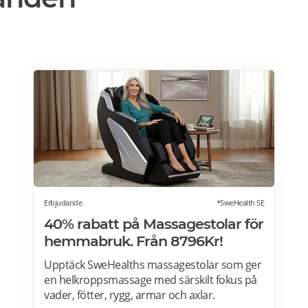
Erbjudande
*SweHealth SE
40% rabatt på Massagestolar för
hemmabruk. Från 8796Kr!
Upptäck SweHealths massagestolar som ger
en helkroppsmassage med särskilt fokus på
vader, fötter, rygg, armar och axlar.