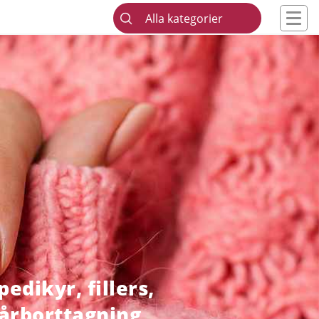
Alla kategorier
edikyr, fillers,
hårborttagning