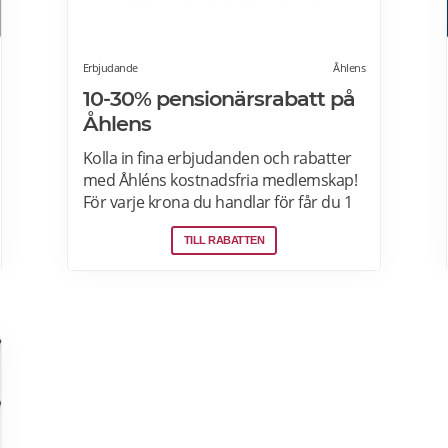
Erbjudande
Åhlens
10-30% pensionärsrabatt på
Åhlens
Kolla in fina erbjudanden och rabatter
med Åhléns kostnadsfria medlemskap!
För varje krona du handlar för får du 1
bonuspoäng. Och för varje 1250 poäng,
TILL RABATTEN
får du 25 kronor i bonus. 10-30%
välkomsterbjudande: Rabattkoden
skrivs in i kassan och ger dig 10-30%
rabatt på ditt första köp som medlem.
Läs mer om pensionärsrabatter på
Åhléns här.