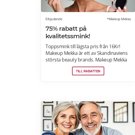
Erbjudande
*Makeup Mekka
75% rabatt på
kvalitetssmink!
Toppsmink till lägsta pris från 16Kr!
Makeup Mekka är ett av Skandinaviens
största beauty brands. Makeup Mekka
produkter tillverkas i samma fabriker
TILL RABATTEN
som stora internationella beauty
brands. Fri frakt över 299:- Läs mer om
erbjudanden hos Makeup Mekka här>>