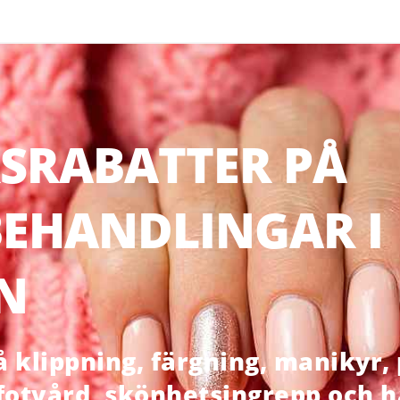
SRABATTER PÅ
EHANDLINGAR I
N
klippning, färgning, manikyr, p
 fotvård, skönhetsingrepp och 