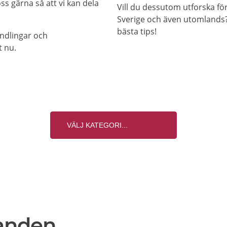
s gärna så att vi kan dela
Vill du dessutom utforska f
Sverige och även utomlands? 
bästa tips!
andlingar och
t nu.
anden