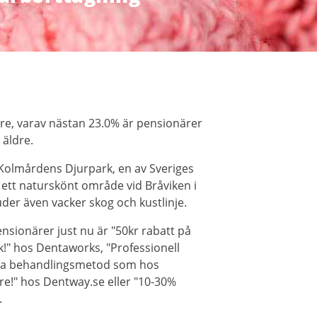
e, varav nästan 23.0% är pensionärer
 äldre.
Kolmårdens Djurpark, en av Sveriges
i ett naturskönt område vid Bråviken i
er även vacker skog och kustlinje.
sionärer just nu är "50kr rabatt på
" hos Dentaworks, "Professionell
a behandlingsmetod som hos
re!" hos Dentway.se eller "10-30%
.