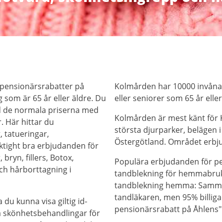
 pensionärsrabatter på
Kolmården har 10000 invånar
 som är 65 år eller äldre. Du
eller seniorer som 65 år eller
d de normala priserna med
Kolmården är mest känt för 
. Här hittar du
största djurparker, belägen 
, tatueringar,
Östergötland. Området erbjud
iktight bra erbjudanden för
bryn, fillers, Botox,
Populära erbjudanden för pen
ch hårborttagning i
tandblekning för hemmabruk!
tandblekning hemma: Samm
tandläkaren, men 95% billiga
 du kunna visa giltig id-
pensionärsrabatt på Åhlens"
på skönhetsbehandlingar för