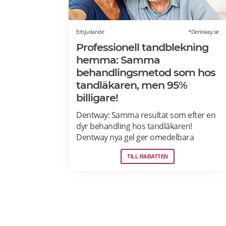
Erbjudande
*Dentway.se
Professionell tandblekning
hemma: Samma
behandlingsmetod som hos
tandläkaren, men 95%
billigare!
Dentway: Samma resultat som efter en
dyr behandling hos tandläkaren!
Dentway nya gel ger omedelbara
resultat redan efter 10 minuter och
TILL RABATTEN
verkar helt utan ilningar eller irritation i
tänderna. Den stärker även tänderna
och ger ett långvarigt skydd. Passar dig
som har normalt till känsligt tandkött
eller tunn emalj eftersom
sammansättningen är helt PH-neutral